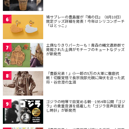
鳩サブレーの豊島屋が『鳩の日』（8月10日）
6
限定グッズ詳細を発表！今年はシリコンポーチ
「はとっこ」
土偶なりきりパーカーも！青森の縄文遺跡群で
7
発掘された土偶がモチーフのキュートなグッズ
が新発売
『豊臣兄弟！』小一郎の5万の大軍に徹底抗
8
戦！切腹覚悟で長宗我部元親に降伏を迫った武
将・谷忠澄の生涯
ゴジラの咆哮で目覚める朝…1954年公開『ゴジ
9
ラ』の貴重音源を搭載した「ゴジラ音声目覚ま
し時計」が新発売