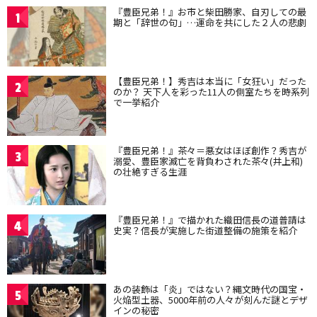
『豊臣兄弟！』お市と柴田勝家、自刃しての最
1
期と「辞世の句」…運命を共にした２人の悲劇
【豊臣兄弟！】秀吉は本当に「女狂い」だった
2
のか？ 天下人を彩った11人の側室たちを時系列
で一挙紹介
『豊臣兄弟！』茶々＝悪女はほぼ創作？秀吉が
3
溺愛、豊臣家滅亡を背負わされた茶々(井上和)
の壮絶すぎる生涯
『豊臣兄弟！』で描かれた織田信長の道普請は
4
史実？信長が実施した街道整備の施策を紹介
あの装飾は「炎」ではない？縄文時代の国宝・
5
火焔型土器、5000年前の人々が刻んだ謎とデザ
インの秘密