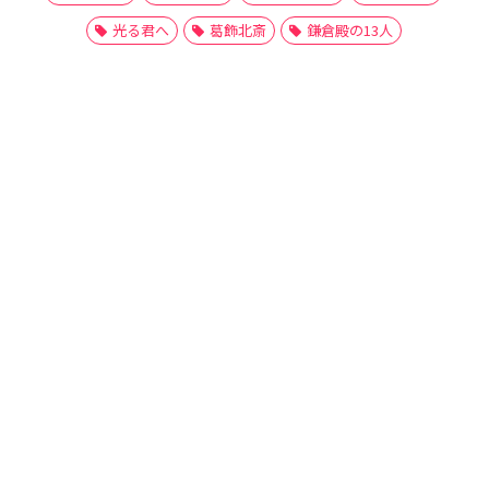
光る君へ
葛飾北斎
鎌倉殿の13人