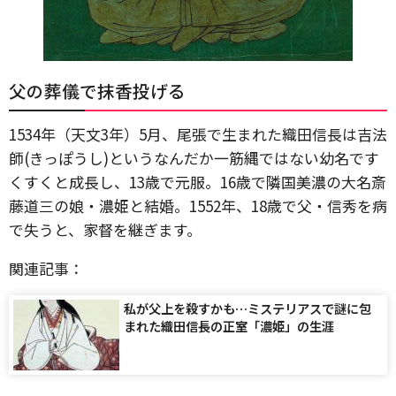
父の葬儀で抹香投げる
1534年（天文3年）5月、尾張で生まれた織田信長は吉法
師(きっぽうし)というなんだか一筋縄ではない幼名です
くすくと成長し、13歳で元服。16歳で隣国美濃の大名斎
藤道三の娘・濃姫と結婚。1552年、18歳で父・信秀を病
で失うと、家督を継ぎます。
関連記事：
私が父上を殺すかも…ミステリアスで謎に包
まれた織田信長の正室「濃姫」の生涯