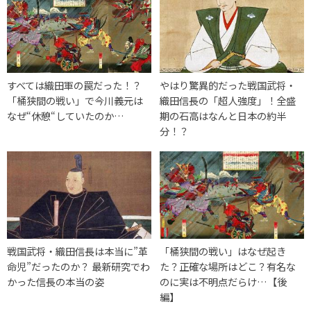
すべては織田軍の罠だった！？
やはり驚異的だった戦国武将・
「桶狭間の戦い」で今川義元は
織田信長の「超人強度」！全盛
なぜ“休憩“していたのか…
期の石高はなんと日本の約半
分！？
戦国武将・織田信長は本当に”革
「桶狭間の戦い」はなぜ起き
命児”だったのか？ 最新研究でわ
た？正確な場所はどこ？有名な
かった信長の本当の姿
のに実は不明点だらけ…【後
編】