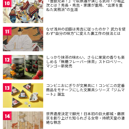
『豊臣兄弟！』で萩原護が演じる武将・小堀正
10
次とは？秀長・秀吉・家康が重用、“出家を重
ねた実務派”の生涯
なぜ浅井の旧臣は秀吉に従ったのか？ 武力を使
11
わず“自分の味方”に変えた裏工作の技法とは
しっかり抹茶の味わい、さらに果実の香りも楽
12
しめる「無糖フレーバー抹茶」ストロベリー、
マンゴー新発売
コンビニおにぎりが文房具に！コンビニの定番
13
商品をモチーフにした文房具シリーズ『ジムマ
ート』誕生
世界遺産決定で脚光！日本初の巨大都城・藤原
14
京を創り上げた知られざる女帝・持統天皇の凄
絶な執念