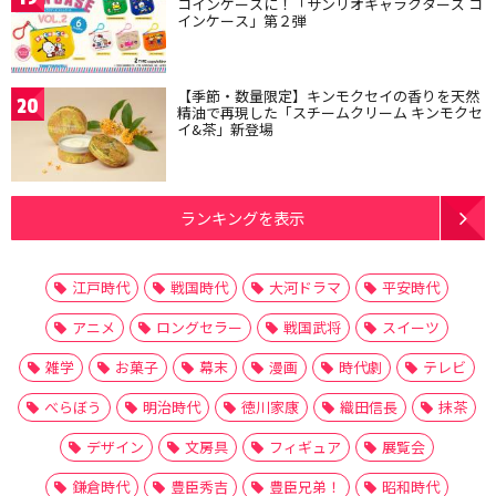
コインケースに！「サンリオキャラクターズ コ
インケース」第２弾
【季節・数量限定】キンモクセイの香りを天然
20
精油で再現した「スチームクリーム キンモクセ
イ&茶」新登場
ランキングを表示
江戸時代
戦国時代
大河ドラマ
平安時代
アニメ
ロングセラー
戦国武将
スイーツ
雑学
お菓子
幕末
漫画
時代劇
テレビ
べらぼう
明治時代
徳川家康
織田信長
抹茶
デザイン
文房具
フィギュア
展覧会
鎌倉時代
豊臣秀吉
豊臣兄弟！
昭和時代