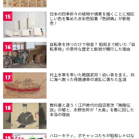
日本の四季折々の植物や情景を描くことに相応
15
しい色を集めた水彩色鉛筆『色辞典』が新発
売！
自転車を持つだけで税金？ 昭和まで続いた「自
16
転車税」の意外な歴史と脱税が横行した理由
村上水軍を率いた戦国武将！幼い弟を支え、共
17
に海へ散った得居通幸の波乱に満ちた生涯
教科書と違う！江戸時代の田沼意次「賄賂伝
18
説」の嘘と、水野忠邦が「大奥」を敵に回した
本当の理由
ハローキティ、ポチャッコたちが昭和レトロな
19