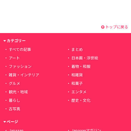
トップに戻る
カテゴリー
すべての記事
まとめ
アート
日本画・浮世絵
ファッション
着物・和服
雑貨・インテリア
和雑貨
グルメ
和菓子
観光・地域
エンタメ
暮らし
歴史・文化
古写真
ページ
Japaaan
Japaaanマガジン