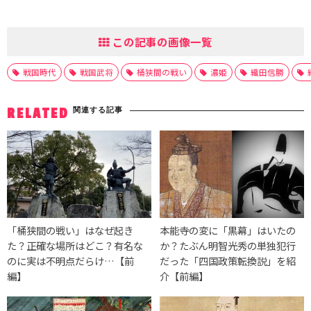
この記事の画像一覧
戦国時代
戦国武将
桶狭間の戦い
濃姫
織田信勝
関連する記事
RELATED
「桶狭間の戦い」はなぜ起き
本能寺の変に「黒幕」はいたの
た？正確な場所はどこ？有名な
か？たぶん明智光秀の単独犯行
のに実は不明点だらけ…【前
だった「四国政策転換説」を紹
編】
介【前編】