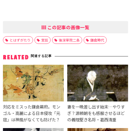
この記事の画像一覧
とはずがたり
宮廷
後深草院二条
鎌倉時代
関連する記事
RELATED
対応をミスった鎌倉幕府。モン
妻を一晩差し出す始末…やりす
ゴル・高麗による日本侵攻「元
ぎ？源頼朝をも感服させるほど
寇」は神風がなくても防げた？
の義理堅き名将・葛西清重