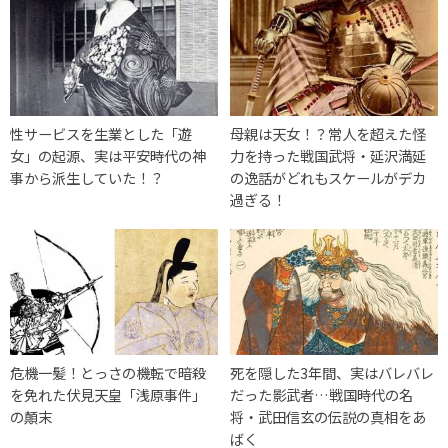
性サービスを生業とした「遊
母親は天女！？常人を超えた怪
女」の起源、実は平安時代の神
力を持った戦国武将・延沢満延
事から派生していた！？
の逸話がどれもスケールがデカ
過ぎる！
危機一髪！とっさの機転で暗殺
死を隠した3年間、実はバレバレ
を免れた伏見天皇「浅原事件」
だった影武者…戦国時代の名
の顛末
将・武田信玄の伝説の真相をあ
ばく