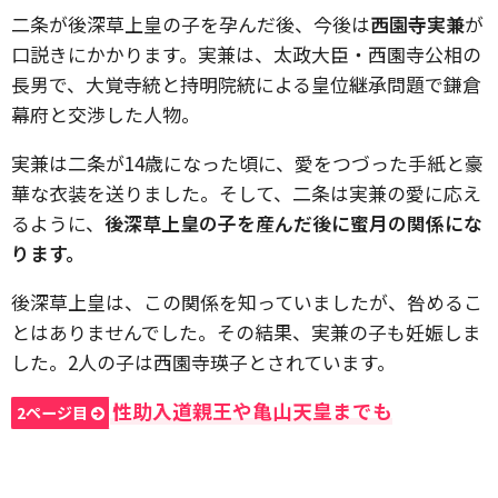
二条が後深草上皇の子を孕んだ後、今後は
西園寺実兼
が
口説きにかかります。実兼は、太政大臣・西園寺公相の
長男で、大覚寺統と持明院統による皇位継承問題で鎌倉
幕府と交渉した人物。
実兼は二条が14歳になった頃に、愛をつづった手紙と豪
華な衣装を送りました。そして、二条は実兼の愛に応え
るように、
後深草上皇の子を産んだ後に蜜月の関係にな
ります。
後深草上皇は、この関係を知っていましたが、咎めるこ
とはありませんでした。その結果、実兼の子も妊娠しま
した。2人の子は西園寺瑛子とされています。
性助入道親王や亀山天皇までも
2ページ目