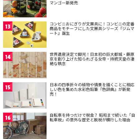
マンゴー新発売
コンビニおにぎりが文房具に！コンビニの定番
13
商品をモチーフにした文房具シリーズ『ジムマ
ート』誕生
世界遺産決定で脚光！日本初の巨大都城・藤原
14
京を創り上げた知られざる女帝・持統天皇の凄
絶な執念
日本の四季折々の植物や情景を描くことに相応
15
しい色を集めた水彩色鉛筆『色辞典』が新発
売！
自転車を持つだけで税金？ 昭和まで続いた「自
16
転車税」の意外な歴史と脱税が横行した理由