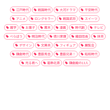
江戸時代
戦国時代
大河ドラマ
平安時代
アニメ
ロングセラー
戦国武将
スイーツ
雑学
お菓子
幕末
漫画
時代劇
テレビ
べらぼう
明治時代
徳川家康
織田信長
抹茶
デザイン
文房具
フィギュア
展覧会
鎌倉時代
豊臣秀吉
豊臣兄弟！
昭和時代
光る君へ
葛飾北斎
鎌倉殿の13人