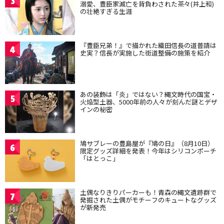
3
溺愛、豊臣家滅亡を背負わされた茶々(井上和)
の壮絶すぎる生涯
『豊臣兄弟！』で描かれた織田信長の道普請は
4
史実？信長が実施した街道整備の施策を紹介
あの装飾は「炎」ではない？縄文時代の国宝・
5
火焔型土器、5000年前の人々が刻んだ謎とデザ
インの秘密
鳩サブレーの豊島屋が『鳩の日』（8月10日）
6
限定グッズ詳細を発表！今年はシリコンポーチ
「はとっこ」
土偶なりきりパーカーも！青森の縄文遺跡群で
7
発掘された土偶がモチーフのキュートなグッズ
が新発売