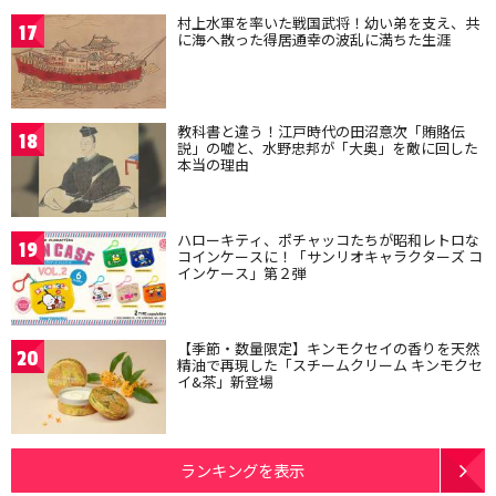
村上水軍を率いた戦国武将！幼い弟を支え、共
17
に海へ散った得居通幸の波乱に満ちた生涯
教科書と違う！江戸時代の田沼意次「賄賂伝
18
説」の嘘と、水野忠邦が「大奥」を敵に回した
本当の理由
ハローキティ、ポチャッコたちが昭和レトロな
19
コインケースに！「サンリオキャラクターズ コ
インケース」第２弾
【季節・数量限定】キンモクセイの香りを天然
20
精油で再現した「スチームクリーム キンモクセ
イ&茶」新登場
ランキングを表示