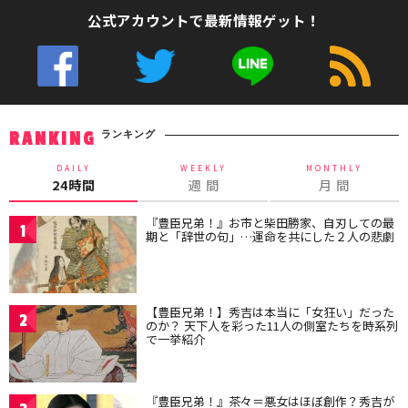
公式アカウントで最新情報ゲット！
ランキング
RANKING
DAILY
WEEKLY
MONTHLY
24時間
週 間
月 間
『豊臣兄弟！』お市と柴田勝家、自刃しての最
1
期と「辞世の句」…運命を共にした２人の悲劇
【豊臣兄弟！】秀吉は本当に「女狂い」だった
2
のか？ 天下人を彩った11人の側室たちを時系列
で一挙紹介
『豊臣兄弟！』茶々＝悪女はほぼ創作？秀吉が