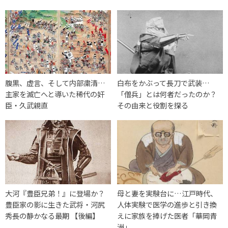
腹黒、虚言、そして内部粛清…
白布をかぶって長刀で武装…
主家を滅亡へと導いた稀代の奸
「僧兵」とは何者だったのか？
臣・久武親直
その由来と役割を探る
大河『豊臣兄弟！』に登場か？
母と妻を実験台に…江戸時代、
豊臣家の影に生きた武将・河尻
人体実験で医学の進歩と引き換
秀長の静かなる最期 【後編】
えに家族を捧げた医者「華岡青
洲」