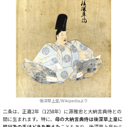
後深草上皇/Wikipediaより
二条は、正嘉2年（1258年）に源雅忠と大納言典侍との
間に生まれます。特に、
母の大納言典侍は後深草上皇に
性行為の手ほどきを教えた
こともあり、後深草上皇から