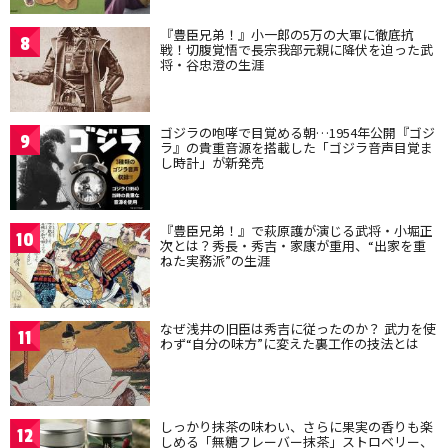
『豊臣兄弟！』小一郎の5万の大軍に徹底抗
8
戦！切腹覚悟で長宗我部元親に降伏を迫った武
将・谷忠澄の生涯
ゴジラの咆哮で目覚める朝…1954年公開『ゴジ
9
ラ』の貴重音源を搭載した「ゴジラ音声目覚ま
し時計」が新発売
『豊臣兄弟！』で萩原護が演じる武将・小堀正
10
次とは？秀長・秀吉・家康が重用、“出家を重
ねた実務派”の生涯
なぜ浅井の旧臣は秀吉に従ったのか？ 武力を使
11
わず“自分の味方”に変えた裏工作の技法とは
しっかり抹茶の味わい、さらに果実の香りも楽
12
しめる「無糖フレーバー抹茶」ストロベリー、