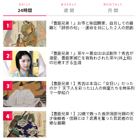
DAILY
WEEKLY
MONTHLY
24時間
週 間
月 間
『豊臣兄弟！』お市と柴田勝家、自刃しての最
1
期と「辞世の句」…運命を共にした２人の悲劇
『豊臣兄弟！』茶々＝悪女はほぼ創作？秀吉が
2
溺愛、豊臣家滅亡を背負わされた茶々(井上和)
の壮絶すぎる生涯
【豊臣兄弟！】秀吉は本当に「女狂い」だった
3
のか？ 天下人を彩った11人の側室たちを時系列
で一挙紹介
【豊臣兄弟！】22歳で散った長宗我部元親の天
4
才後継者・信親とは？武勇を奮った若武者の壮
絶な最期