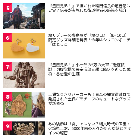
『豊臣兄弟！』で描かれた織田信長の道普請は
5
史実？信長が実施した街道整備の施策を紹介
鳩サブレーの豊島屋が『鳩の日』（8月10日）
6
限定グッズ詳細を発表！今年はシリコンポーチ
「はとっこ」
『豊臣兄弟！』小一郎の5万の大軍に徹底抗
7
戦！切腹覚悟で長宗我部元親に降伏を迫った武
将・谷忠澄の生涯
土偶なりきりパーカーも！青森の縄文遺跡群で
8
発掘された土偶がモチーフのキュートなグッズ
が新発売
あの装飾は「炎」ではない？縄文時代の国宝・
9
火焔型土器、5000年前の人々が刻んだ謎とデザ
インの秘密