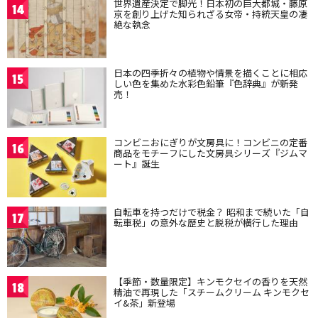
世界遺産決定で脚光！日本初の巨大都城・藤原
14
京を創り上げた知られざる女帝・持統天皇の凄
絶な執念
日本の四季折々の植物や情景を描くことに相応
15
しい色を集めた水彩色鉛筆『色辞典』が新発
売！
コンビニおにぎりが文房具に！コンビニの定番
16
商品をモチーフにした文房具シリーズ『ジムマ
ート』誕生
自転車を持つだけで税金？ 昭和まで続いた「自
17
転車税」の意外な歴史と脱税が横行した理由
【季節・数量限定】キンモクセイの香りを天然
18
精油で再現した「スチームクリーム キンモクセ
イ&茶」新登場