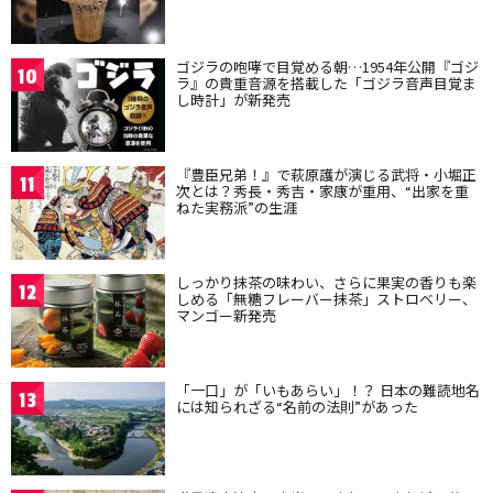
ゴジラの咆哮で目覚める朝…1954年公開『ゴジ
10
ラ』の貴重音源を搭載した「ゴジラ音声目覚ま
し時計」が新発売
『豊臣兄弟！』で萩原護が演じる武将・小堀正
11
次とは？秀長・秀吉・家康が重用、“出家を重
ねた実務派”の生涯
しっかり抹茶の味わい、さらに果実の香りも楽
12
しめる「無糖フレーバー抹茶」ストロベリー、
マンゴー新発売
「一口」が「いもあらい」！？ 日本の難読地名
13
には知られざる“名前の法則”があった