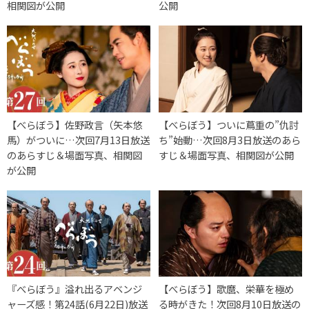
相関図が公開
公開
【べらぼう】佐野政言（矢本悠
【べらぼう】ついに蔦重の”仇討
馬）がついに…次回7月13日放送
ち”始動…次回8月3日放送のあら
のあらすじ＆場面写真、相関図
すじ＆場面写真、相関図が公開
が公開
『べらぼう』溢れ出るアベンジ
【べらぼう】歌麿、栄華を極め
ャーズ感！第24話(6月22日)放送
る時がきた！次回8月10日放送の