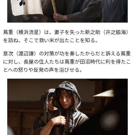
蔦重（横浜流星）は、妻子を失った新之助（井之脇海）
を訪ね、そこで救い米が出たことを知る。
意次（渡辺謙）の対策が功を奏したからだと訴える蔦重
に対し、長屋の住人たちは蔦重が田沼時代に利を得たこ
とへの怒りや反発の声を浴びせる。