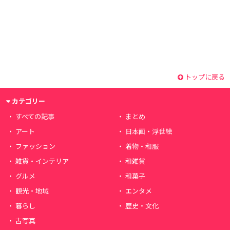
トップに戻る
カテゴリー
すべての記事
まとめ
アート
日本画・浮世絵
ファッション
着物・和服
雑貨・インテリア
和雑貨
グルメ
和菓子
観光・地域
エンタメ
暮らし
歴史・文化
古写真