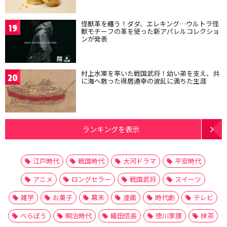
怪獣革を纏う！ダダ、エレキング…ウルトラ怪
19
獣モチーフの革を使った新アパレルコレクショ
ンが発表
村上水軍を率いた戦国武将！幼い弟を支え、共
20
に海へ散った得居通幸の波乱に満ちた生涯
ランキングを表示
江戸時代
戦国時代
大河ドラマ
平安時代
アニメ
ロングセラー
戦国武将
スイーツ
雑学
お菓子
幕末
漫画
時代劇
テレビ
べらぼう
明治時代
織田信長
徳川家康
抹茶