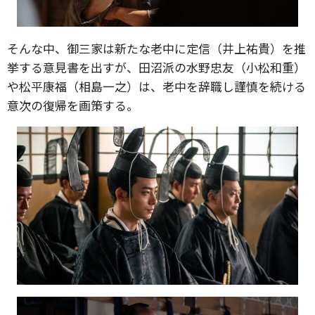
そんな中、御三家は新たな老中に定信（井上祐貴）を推
挙する意見書を出すが、田沼派の水野忠友（小松和重）
や松平康福（相島一之）は、老中を辞職し謹慎を続ける
意次の復帰を画策する。