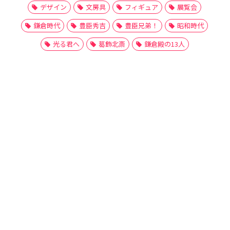
デザイン
文房具
フィギュア
展覧会
鎌倉時代
豊臣秀吉
豊臣兄弟！
昭和時代
光る君へ
葛飾北斎
鎌倉殿の13人