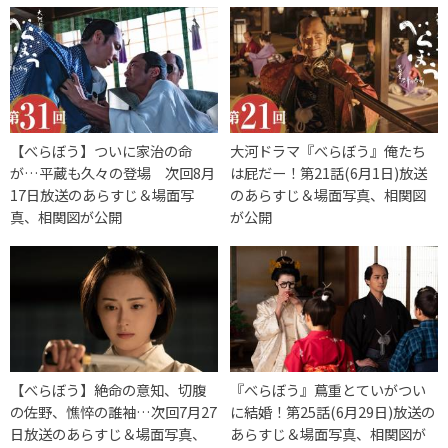
【べらぼう】ついに家治の命
大河ドラマ『べらぼう』俺たち
が…平蔵も久々の登場 次回8月
は屁だー！第21話(6月1日)放送
17日放送のあらすじ＆場面写
のあらすじ＆場面写真、相関図
真、相関図が公開
が公開
【べらぼう】絶命の意知、切腹
『べらぼう』蔦重とていがつい
の佐野、憔悴の誰袖…次回7月27
に結婚！第25話(6月29日)放送の
日放送のあらすじ＆場面写真、
あらすじ＆場面写真、相関図が