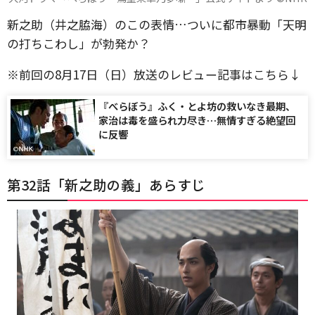
新之助（井之脇海）のこの表情…ついに都市暴動「天明
の打ちこわし」が勃発か？
※前回の8月17日（日）放送のレビュー記事はこちら↓
『べらぼう』ふく・とよ坊の救いなき最期、
家治は毒を盛られ力尽き…無情すぎる絶望回
に反響
第32話「新之助の義」あらすじ