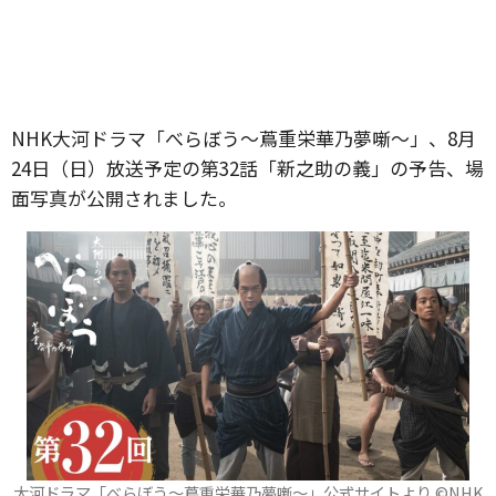
NHK大河ドラマ「べらぼう〜蔦重栄華乃夢噺〜」、8月
24日（日）放送予定の第32話「新之助の義」の予告、場
面写真が公開されました。
大河ドラマ「べらぼう～蔦重栄華乃夢噺～」公式サイトより ©️NHK