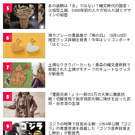
あの装飾は「炎」ではない？縄文時代の国宝・
5
火焔型土器、5000年前の人々が刻んだ謎とデザ
インの秘密
鳩サブレーの豊島屋が『鳩の日』（8月10日）
6
限定グッズ詳細を発表！今年はシリコンポーチ
「はとっこ」
土偶なりきりパーカーも！青森の縄文遺跡群で
7
発掘された土偶がモチーフのキュートなグッズ
が新発売
『豊臣兄弟！』小一郎の5万の大軍に徹底抗
8
戦！切腹覚悟で長宗我部元親に降伏を迫った武
将・谷忠澄の生涯
ゴジラの咆哮で目覚める朝…1954年公開『ゴジ
9
ラ』の貴重音源を搭載した「ゴジラ音声目覚ま
し時計」が新発売