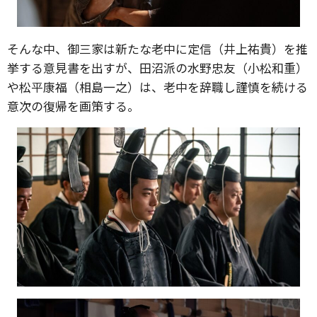
そんな中、御三家は新たな老中に定信（井上祐貴）を推
挙する意見書を出すが、田沼派の水野忠友（小松和重）
や松平康福（相島一之）は、老中を辞職し謹慎を続ける
意次の復帰を画策する。