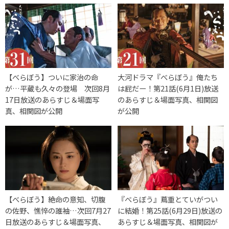
【べらぼう】ついに家治の命
大河ドラマ『べらぼう』俺たち
が…平蔵も久々の登場 次回8月
は屁だー！第21話(6月1日)放送
17日放送のあらすじ＆場面写
のあらすじ＆場面写真、相関図
真、相関図が公開
が公開
【べらぼう】絶命の意知、切腹
『べらぼう』蔦重とていがつい
の佐野、憔悴の誰袖…次回7月27
に結婚！第25話(6月29日)放送の
日放送のあらすじ＆場面写真、
あらすじ＆場面写真、相関図が