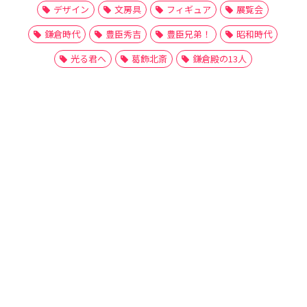
デザイン
文房具
フィギュア
展覧会
鎌倉時代
豊臣秀吉
豊臣兄弟！
昭和時代
光る君へ
葛飾北斎
鎌倉殿の13人