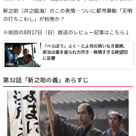
新之助（井之脇海）のこの表情…ついに都市暴動「天明
の打ちこわし」が勃発か？
※前回の8月17日（日）放送のレビュー記事はこちら↓
『べらぼう』ふく・とよ坊の救いなき最期、
家治は毒を盛られ力尽き…無情すぎる絶望回
に反響
第32話「新之助の義」あらすじ