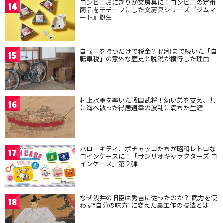
コンビニおにぎりが文房具に！コンビニの定番
14
商品をモチーフにした文房具シリーズ『ジムマ
ート』誕生
自転車を持つだけで税金？ 昭和まで続いた「自
15
転車税」の意外な歴史と脱税が横行した理由
村上水軍を率いた戦国武将！幼い弟を支え、共
16
に海へ散った得居通幸の波乱に満ちた生涯
ハローキティ、ポチャッコたちが昭和レトロな
17
コインケースに！「サンリオキャラクターズ コ
インケース」第２弾
なぜ浅井の旧臣は秀吉に従ったのか？ 武力を使
18
わず“自分の味方”に変えた裏工作の技法とは