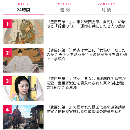
DAILY
WEEKLY
MONTHLY
24時間
週 間
月 間
『豊臣兄弟！』お市と柴田勝家、自刃しての最
1
期と「辞世の句」…運命を共にした２人の悲劇
【豊臣兄弟！】秀吉は本当に「女狂い」だった
2
のか？ 天下人を彩った11人の側室たちを時系列
で一挙紹介
『豊臣兄弟！』茶々＝悪女はほぼ創作？秀吉が
3
溺愛、豊臣家滅亡を背負わされた茶々(井上和)
の壮絶すぎる生涯
『豊臣兄弟！』で描かれた織田信長の道普請は
4
史実？信長が実施した街道整備の施策を紹介