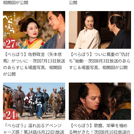
相関図が公開
公開
【べらぼう】佐野政言（矢本悠
【べらぼう】ついに蔦重の”仇討
馬）がついに…次回7月13日放送
ち”始動…次回8月3日放送のあら
のあらすじ＆場面写真、相関図
すじ＆場面写真、相関図が公開
が公開
『べらぼう』溢れ出るアベンジ
【べらぼう】歌麿、栄華を極め
ャーズ感！第24話(6月22日)放送
る時がきた！次回8月10日放送の