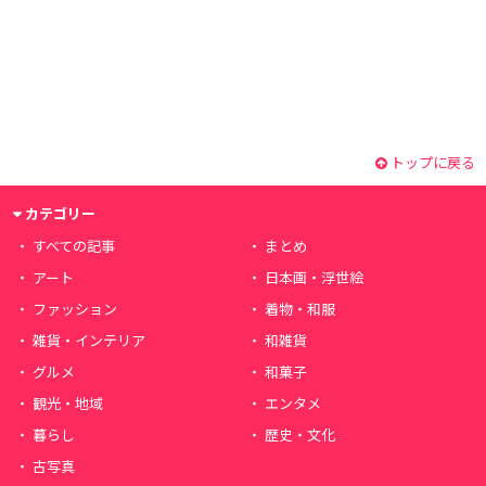
トップに戻る
カテゴリー
すべての記事
まとめ
アート
日本画・浮世絵
ファッション
着物・和服
雑貨・インテリア
和雑貨
グルメ
和菓子
観光・地域
エンタメ
暮らし
歴史・文化
古写真