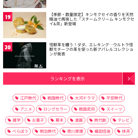
【季節・数量限定】キンモクセイの香りを天然
19
精油で再現した「スチームクリーム キンモクセ
イ&茶」新登場
怪獣革を纏う！ダダ、エレキング…ウルトラ怪
20
獣モチーフの革を使った新アパレルコレクショ
ンが発表
ランキングを表示
江戸時代
戦国時代
大河ドラマ
平安時代
アニメ
ロングセラー
戦国武将
スイーツ
雑学
お菓子
幕末
漫画
時代劇
テレビ
べらぼう
明治時代
徳川家康
織田信長
抹茶