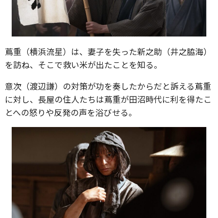
蔦重（横浜流星）は、妻子を失った新之助（井之脇海）
を訪ね、そこで救い米が出たことを知る。
意次（渡辺謙）の対策が功を奏したからだと訴える蔦重
に対し、長屋の住人たちは蔦重が田沼時代に利を得たこ
とへの怒りや反発の声を浴びせる。