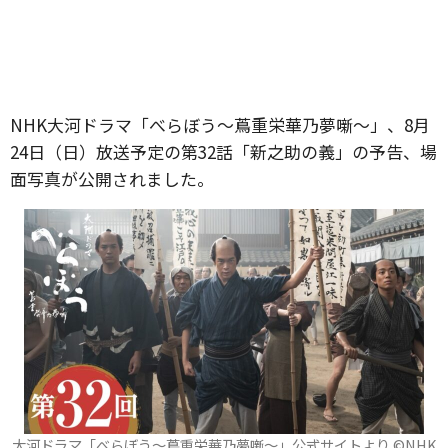
NHK大河ドラマ「べらぼう〜蔦重栄華乃夢噺〜」、8月
24日（日）放送予定の第32話「新之助の義」の予告、場
面写真が公開されました。
大河ドラマ「べらぼう～蔦重栄華乃夢噺～」公式サイトより ©️NHK