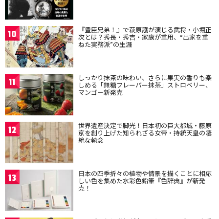
『豊臣兄弟！』で萩原護が演じる武将・小堀正
10
次とは？秀長・秀吉・家康が重用、“出家を重
ねた実務派”の生涯
しっかり抹茶の味わい、さらに果実の香りも楽
11
しめる「無糖フレーバー抹茶」ストロベリー、
マンゴー新発売
世界遺産決定で脚光！日本初の巨大都城・藤原
12
京を創り上げた知られざる女帝・持統天皇の凄
絶な執念
日本の四季折々の植物や情景を描くことに相応
13
しい色を集めた水彩色鉛筆『色辞典』が新発
売！