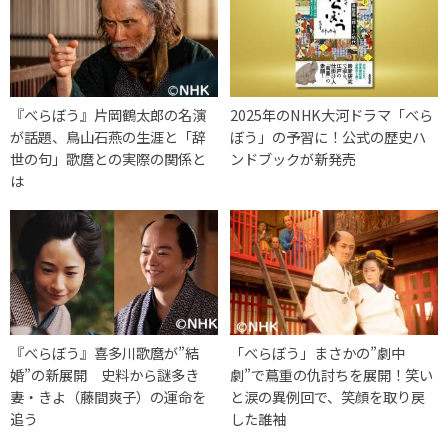
『べらぼう』片岡鶴太郎の名演
2025年のNHK大河ドラマ「べら
が話題、鳥山石燕の生涯と「辞
ぼう」の予習に！公式の歴史ハ
世の句」歌麿との実際の関係と
ンドブックが新発売
は
『べらぼう』喜多川歌麿が”結
「べらぼう」まさかの”劇中
婚”の新展開 史料から謎多き
劇”で蔦重の仇討ちを展開！笑い
妻・きよ（藤間爽子）の運命を
と涙の異例回で、笑顔を取り戻
追う
した誰袖