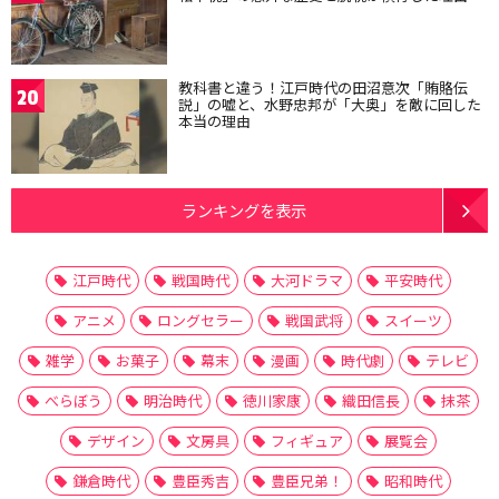
教科書と違う！江戸時代の田沼意次「賄賂伝
20
説」の嘘と、水野忠邦が「大奥」を敵に回した
本当の理由
ランキングを表示
江戸時代
戦国時代
大河ドラマ
平安時代
アニメ
ロングセラー
戦国武将
スイーツ
雑学
お菓子
幕末
漫画
時代劇
テレビ
べらぼう
明治時代
徳川家康
織田信長
抹茶
デザイン
文房具
フィギュア
展覧会
鎌倉時代
豊臣秀吉
豊臣兄弟！
昭和時代