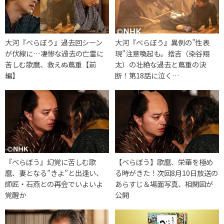
大河『べらぼう』過去回シーン
大河『べらぼう』異例の”性表
が伏線に…凄惨な過去の亡霊に
現”注意喚起も。捨吉（染谷翔
苦しむ歌麿、救えぬ蔦重【前
太）の壮絶な過去と蔦重の決
編】
断！第18話に泣く…
『べらぼう』幻覚に苦しむ歌
【べらぼう】歌麿、栄華を極め
麿、妻となる”きよ”と出逢い、
る時がきた！次回8月10日放送の
師匠・石燕との再会でいよいよ
あらすじ＆場面写真、相関図が
覚醒か
公開