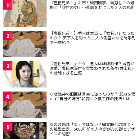
『豊臣兄弟！』お市と柴田勝家、自刃しての最
1
期と「辞世の句」…運命を共にした２人の悲劇
【豊臣兄弟！】秀吉は本当に「女狂い」だった
2
のか？ 天下人を彩った11人の側室たちを時系列
で一挙紹介
『豊臣兄弟！』茶々＝悪女はほぼ創作？秀吉が
3
溺愛、豊臣家滅亡を背負わされた茶々(井上和)
の壮絶すぎる生涯
なぜ浅井の旧臣は秀吉に従ったのか？ 武力を使
4
わず“自分の味方”に変えた裏工作の技法とは
あの装飾は「炎」ではない？縄文時代の国宝・
5
火焔型土器、5000年前の人々が刻んだ謎とデザ
インの秘密