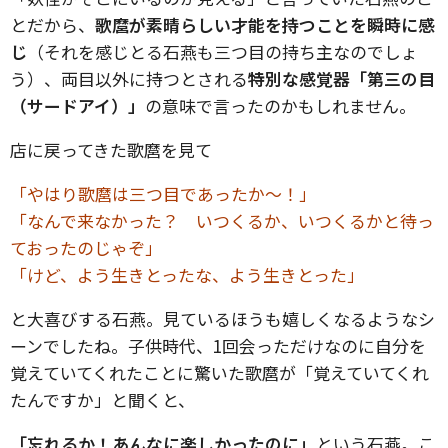
とだから、
歌麿が素晴らしい才能を持つことを瞬時に感
じ
（それを感じとる石燕も三つ目の持ち主なのでしょ
う）、両目以外に持つとされる
特別な感覚器「第三の目
（サードアイ）」
の意味で言ったのかもしれません。
店に戻ってきた歌麿を見て
「やはり歌麿は三つ目であったか〜！」
「なんで来なかった？ いつくるか、いつくるかと待っ
ておったのじゃぞ」
「けど、よう生きとったな、よう生きとった」
と大喜びする石燕。見ているほうも嬉しくなるようなシ
ーンでしたね。子供時代、1回会っただけなのに自分を
覚えていてくれたことに驚いた歌麿が「覚えていてくれ
たんですか」と聞くと、
「忘れるか！あんなに楽しかったのに」
という石燕。こ