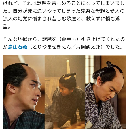
けれど、それは歌麿を苦しめることになってしまいまし
た。自分が死に追いやってしまった鬼畜な母親と愛人の
浪人の幻覚に悩まされ苦しむ歌麿と、救えずに悩む蔦
重。
そんな地獄から、歌麿を（蔦重も）引き上げてくれたの
が
鳥山石燕
（とりやませきえん／片岡鶴太郎）でした。