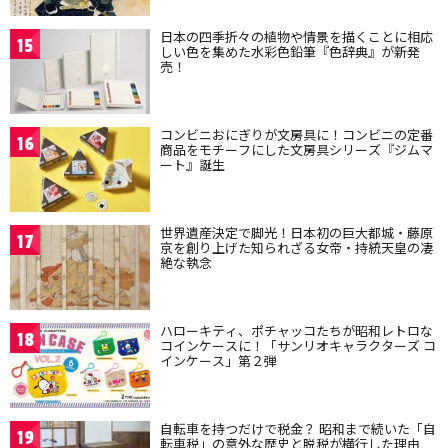
日本の四季折々の植物や情景を描くことに相応
15
しい色を集めた水彩色鉛筆『色辞典』が新発
売！
コンビニおにぎりが文房具に！コンビニの定番
16
商品をモチーフにした文房具シリーズ『ジムマ
ート』誕生
世界遺産決定で脚光！日本初の巨大都城・藤原
17
京を創り上げた知られざる女帝・持統天皇の凄
絶な執念
ハローキティ、ポチャッコたちが昭和レトロな
18
コインケースに！「サンリオキャラクターズ コ
インケース」第２弾
自転車を持つだけで税金？ 昭和まで続いた「自
19
転車税」の意外な歴史と脱税が横行した理由