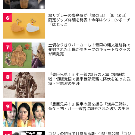
鳩サブレーの豊島屋が『鳩の日』（8月10日）
6
限定グッズ詳細を発表！今年はシリコンポーチ
「はとっこ」
土偶なりきりパーカーも！青森の縄文遺跡群で
7
発掘された土偶がモチーフのキュートなグッズ
が新発売
『豊臣兄弟！』小一郎の5万の大軍に徹底抗
8
戦！切腹覚悟で長宗我部元親に降伏を迫った武
将・谷忠澄の生涯
『豊臣兄弟！』後半の鍵を握る「浅井三姉妹」
9
茶々・初・江——秀吉に翻弄された波乱の生涯
ゴジラの咆哮で目覚める朝…1954年公開『ゴジ