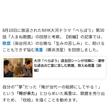
8月10日に放送されたNHK大河ドラマ「べらぼう」第30
話『人まね歌麿』の回想と考察。【前編】の記事では、
歌麿
（染谷将太）の壮絶な「生みの苦しみ」と、助ける
こともできず悩む
蔦重
（横浜流星）を回想しました。
大河『べらぼう』過去回シーンが伏線に…凄惨
な過去の亡霊に苦しむ歌麿、救えぬ蔦重【前
編】
自分の“”夢”だった「俺が当代一の絵師にしてやる！」
という
「時が来た」
とひらめいた蔦重は、歌麿を売り出
すため、「枕絵」を描くことを勧めます。