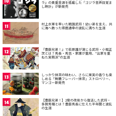
10
ラ』の貴重音源を搭載した「ゴジラ音声目覚ま
し時計」が新発売
村上水軍を率いた戦国武将！幼い弟を支え、共
11
に海へ散った得居通幸の波乱に満ちた生涯
『豊臣兄弟！』で萩原護が演じる武将・小堀正
12
次とは？秀長・秀吉・家康が重用、“出家を重
ねた実務派”の生涯
しっかり抹茶の味わい、さらに果実の香りも楽
13
しめる「無糖フレーバー抹茶」ストロベリー、
マンゴー新発売
【豊臣兄弟！】2度の改易から復活した武将・
14
多賀秀種とは？豊臣秀長に仕えた半年間と波乱
の生涯