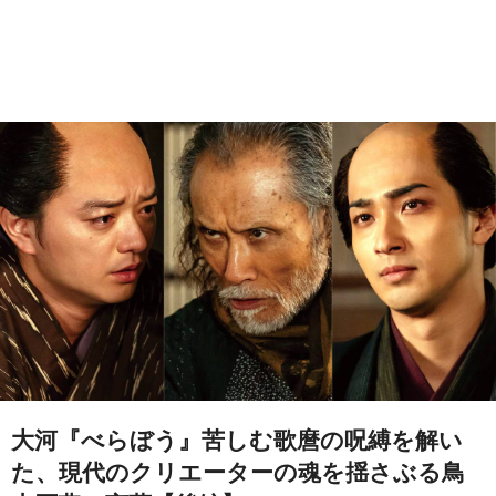
大河『べらぼう』苦しむ歌麿の呪縛を解い
た、現代のクリエーターの魂を揺さぶる鳥