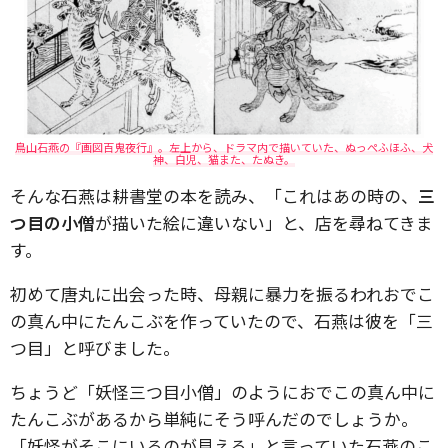
鳥山石燕の『画図百鬼夜行』。左上から、ドラマ内で描いていた、ぬっぺふほふ、犬
神、白児、猫また、たぬき。
そんな石燕は耕書堂の本を読み、「これはあの時の、
三
つ目の小僧
が描いた絵に違いない」と、店を尋ねてきま
す。
初めて唐丸に出会った時、母親に暴力を振るわれおでこ
の真ん中にたんこぶを作っていたので、石燕は彼を「三
つ目」と呼びました。
ちょうど「妖怪三つ目小僧」のようにおでこの真ん中に
たんこぶがあるから単純にそう呼んだのでしょうか。
「妖怪がそこにいるのが見える」と言っていた石燕のこ