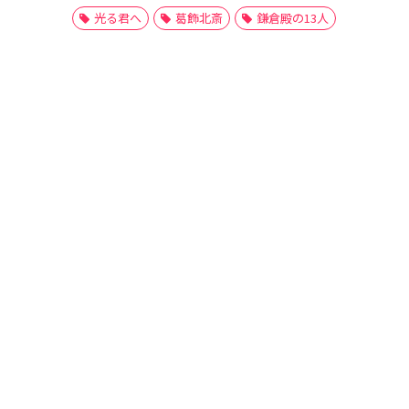
光る君へ
葛飾北斎
鎌倉殿の13人