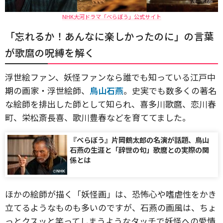
NHK大河ドラマ「べらぼう」公式サイト
「忘れるか！あんなに楽しかったのに」の言葉
が歌麿の呪縛を解く
浮世絵ファン、妖怪ファンなら誰でも知っている江戸中
期の画家・浮世絵師、
鳥山石燕
。史実でも数多くの著名
な絵師を排出した師として知られ、喜多川歌麿、恋川春
町、栄松斎長喜、歌川豊春などを育ててました。
『べらぼう』片岡鶴太郎の名演が話題、鳥山
石燕の生涯と「辞世の句」歌麿との実際の関
係とは
ほかの絵師が描く「妖怪画」は、恐怖心や嗜虐性をかき
立てるようなものも多いのですが、石燕の画風は、ちょ
っとクスッと笑ってしまうようなタッチで妖怪への愛情