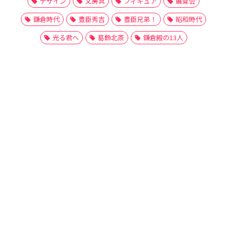
デザイン
文房具
フィギュア
展覧会
鎌倉時代
豊臣秀吉
豊臣兄弟！
昭和時代
光る君へ
葛飾北斎
鎌倉殿の13人