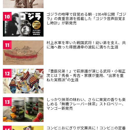
ゴジラの咆哮で目覚める朝…1954年公開『ゴジ
10
ラ』の貴重音源を搭載した「ゴジラ音声目覚ま
し時計」が新発売
村上水軍を率いた戦国武将！幼い弟を支え、共
11
に海へ散った得居通幸の波乱に満ちた生涯
『豊臣兄弟！』で萩原護が演じる武将・小堀正
12
次とは？秀長・秀吉・家康が重用、“出家を重
ねた実務派”の生涯
しっかり抹茶の味わい、さらに果実の香りも楽
13
しめる「無糖フレーバー抹茶」ストロベリー、
マンゴー新発売
コンビニおにぎりが文房具に！コンビニの定番