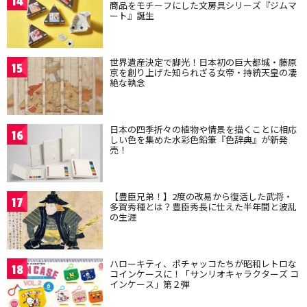
14
商品をモチーフにした文房具シリーズ『ジムマ
ート』誕生
世界遺産決定で脚光！日本初の巨大都城・藤原
15
京を創り上げた知られざる女帝・持統天皇の凄
絶な執念
日本の四季折々の植物や情景を描くことに相応
16
しい色を集めた水彩色鉛筆『色辞典』が新発
売！
【豊臣兄弟！】2度の改易から復活した武将・
17
多賀秀種とは？豊臣秀長に仕えた半年間と波乱
の生涯
ハローキティ、ポチャッコたちが昭和レトロな
18
コインケースに！「サンリオキャラクターズ コ
インケース」第２弾