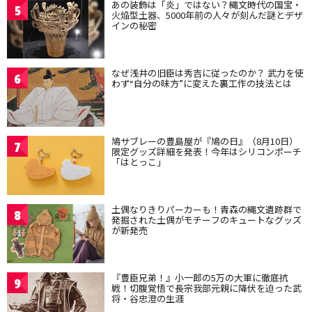
あの装飾は「炎」ではない？縄文時代の国宝・
5
火焔型土器、5000年前の人々が刻んだ謎とデザ
インの秘密
なぜ浅井の旧臣は秀吉に従ったのか？ 武力を使
6
わず“自分の味方”に変えた裏工作の技法とは
鳩サブレーの豊島屋が『鳩の日』（8月10日）
7
限定グッズ詳細を発表！今年はシリコンポーチ
「はとっこ」
土偶なりきりパーカーも！青森の縄文遺跡群で
8
発掘された土偶がモチーフのキュートなグッズ
が新発売
『豊臣兄弟！』小一郎の5万の大軍に徹底抗
9
戦！切腹覚悟で長宗我部元親に降伏を迫った武
将・谷忠澄の生涯