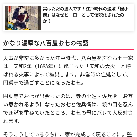
実はただの盗人です！江戸時代の盗賊「鼠小
僧」はなぜヒーローとして伝説化されたの
か？
かなり濃厚な八百屋お七の物語
火事が非常に多かった江戸時代。八百屋を営むお七一家
は、天和2年（1683年）に起こった「天和の大火」と呼
ばれる火事によって被災します。非常時の住処として、
円乗寺で過ごすことになったお七。
円乗寺でお七が出会ったのは、寺の小姓・佐兵衛。
お互
い惹かれるようになったお七と佐兵衛
は、親の目を忍ん
で逢瀬を重ねていたところ、お七の母にバレて大反対さ
れます。
そうこうしているうちに、家が完成して戻ることに。監