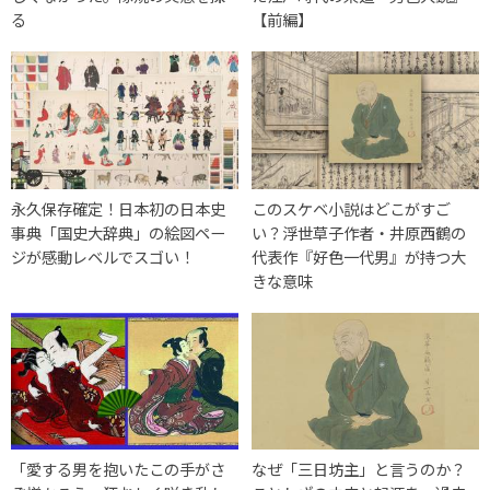
る
【前編】
永久保存確定！日本初の日本史
このスケベ小説はどこがすご
事典「国史大辞典」の絵図ペー
い？浮世草子作者・井原西鶴の
ジが感動レベルでスゴい！
代表作『好色一代男』が持つ大
きな意味
「愛する男を抱いたこの手がさ
なぜ「三日坊主」と言うのか？