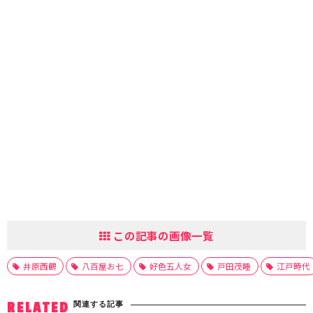
この記事の画像一覧
井原西鶴
八百屋お七
好色五人女
戸田茂睡
江戸時代
関連する記事
RELATED