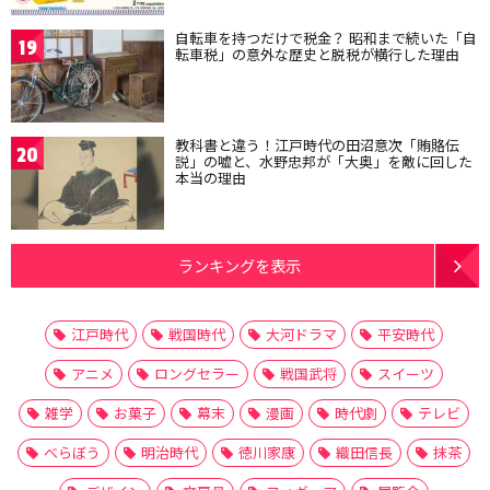
自転車を持つだけで税金？ 昭和まで続いた「自
19
転車税」の意外な歴史と脱税が横行した理由
教科書と違う！江戸時代の田沼意次「賄賂伝
20
説」の嘘と、水野忠邦が「大奥」を敵に回した
本当の理由
ランキングを表示
江戸時代
戦国時代
大河ドラマ
平安時代
アニメ
ロングセラー
戦国武将
スイーツ
雑学
お菓子
幕末
漫画
時代劇
テレビ
べらぼう
明治時代
徳川家康
織田信長
抹茶