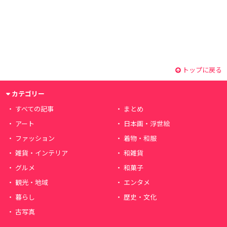
トップに戻る
カテゴリー
すべての記事
まとめ
アート
日本画・浮世絵
ファッション
着物・和服
雑貨・インテリア
和雑貨
グルメ
和菓子
観光・地域
エンタメ
暮らし
歴史・文化
古写真