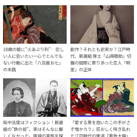
18歳の娘に”火あぶり刑”…恋し
創作？それとも史実か？江戸時
い人に会いたい一心でとんでも
代、新選組 隊士「山南敬助」切
ない行動に出た「八百屋お七」
腹の間際に寄り添った恋人「明
の末路
里」の正体
局中法度はフィクション！新選
「愛する男を抱いたこの手がさ
組の”鉄の掟”、実はそんなに厳
ぞ憎かろう」狂おしく咲き乱れ
しくなかった。隊規の実態を探
た江戸時代の衆道『男色大鏡』