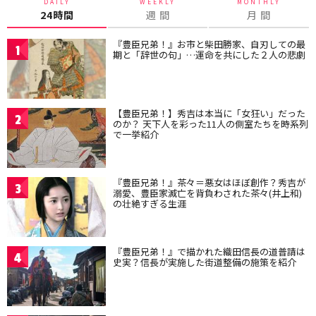
DAILY
WEEKLY
MONTHLY
24時間
週 間
月 間
『豊臣兄弟！』お市と柴田勝家、自刃しての最
1
期と「辞世の句」…運命を共にした２人の悲劇
【豊臣兄弟！】秀吉は本当に「女狂い」だった
2
のか？ 天下人を彩った11人の側室たちを時系列
で一挙紹介
『豊臣兄弟！』茶々＝悪女はほぼ創作？秀吉が
3
溺愛、豊臣家滅亡を背負わされた茶々(井上和)
の壮絶すぎる生涯
『豊臣兄弟！』で描かれた織田信長の道普請は
4
史実？信長が実施した街道整備の施策を紹介