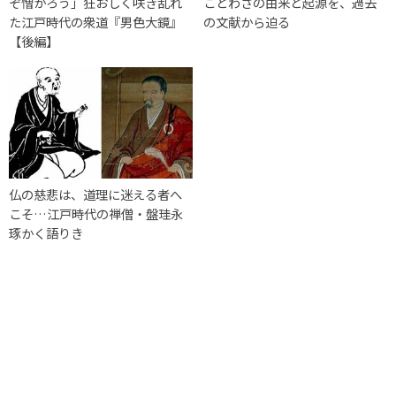
ぞ憎かろう」狂おしく咲き乱れ
ことわざの由来と起源を、過去
た江戸時代の衆道『男色大鏡』
の文献から迫る
【後編】
仏の慈悲は、道理に迷える者へ
こそ…江戸時代の禅僧・盤珪永
琢かく語りき