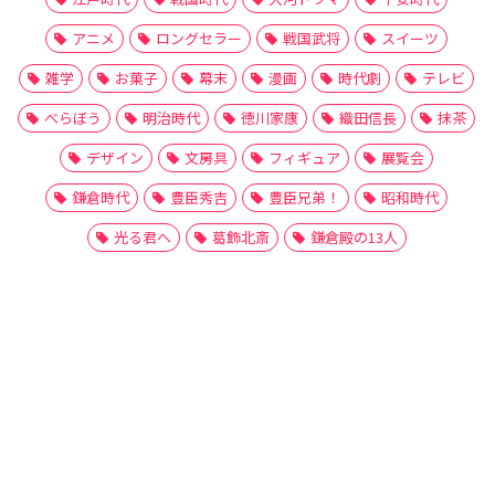
アニメ
ロングセラー
戦国武将
スイーツ
雑学
お菓子
幕末
漫画
時代劇
テレビ
べらぼう
明治時代
徳川家康
織田信長
抹茶
デザイン
文房具
フィギュア
展覧会
鎌倉時代
豊臣秀吉
豊臣兄弟！
昭和時代
光る君へ
葛飾北斎
鎌倉殿の13人