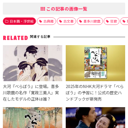
この記事の画像一覧
日本画・浮世絵
古典籍
古文書
喜多川歌麿
狂歌
関連する記事
RELATED
大河『べらぼう』に登場。喜多
2025年のNHK大河ドラマ「べら
川歌麿の名作「寛政三美人」実
ぼう」の予習に！公式の歴史ハ
在したモデルの正体は誰？
ンドブックが新発売