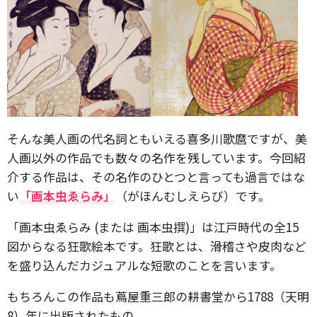
そんな美人画の代名詞ともいえる喜多川歌麿ですが、美
人画以外の作品でも数々の名作を残しています。今回紹
介する作品は、その名作のひとつと言っても過言ではな
い
「
画本虫ゑらみ
」
（がほんむしえらび）です。
「画本虫ゑらみ (または 画本虫撰)」は江戸時代の全15
図からなる狂歌絵本です。狂歌とは、滑稽さや皮肉など
を盛り込んだカジュアルな短歌のことを言います。
もちろんこの作品も蔦屋重三郎の耕書堂から1788（天明
8）年に出版されたもの。