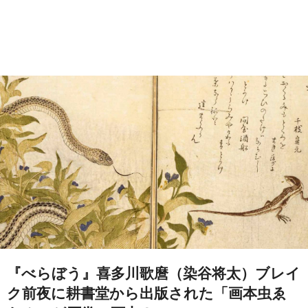
『べらぼう』喜多川歌麿（染谷将太）ブレイ
ク前夜に耕書堂から出版された「画本虫ゑ