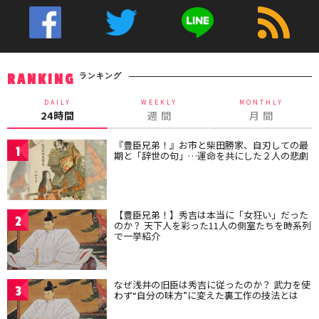
ランキング
RANKING
DAILY
WEEKLY
MONTHLY
24時間
週 間
月 間
『豊臣兄弟！』お市と柴田勝家、自刃しての最
1
期と「辞世の句」…運命を共にした２人の悲劇
【豊臣兄弟！】秀吉は本当に「女狂い」だった
2
のか？ 天下人を彩った11人の側室たちを時系列
で一挙紹介
なぜ浅井の旧臣は秀吉に従ったのか？ 武力を使
3
わず“自分の味方”に変えた裏工作の技法とは