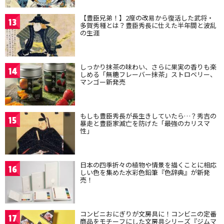
【豊臣兄弟！】2度の改易から復活した武将・
13
多賀秀種とは？豊臣秀長に仕えた半年間と波乱
の生涯
しっかり抹茶の味わい、さらに果実の香りも楽
14
しめる「無糖フレーバー抹茶」ストロベリー、
マンゴー新発売
もしも豊臣秀長が長生きしていたら…？秀吉の
15
暴走と豊臣家滅亡を防げた「最強のカリスマ
性」
日本の四季折々の植物や情景を描くことに相応
16
しい色を集めた水彩色鉛筆『色辞典』が新発
売！
コンビニおにぎりが文房具に！コンビニの定番
17
商品をモチーフにした文房具シリーズ『ジムマ