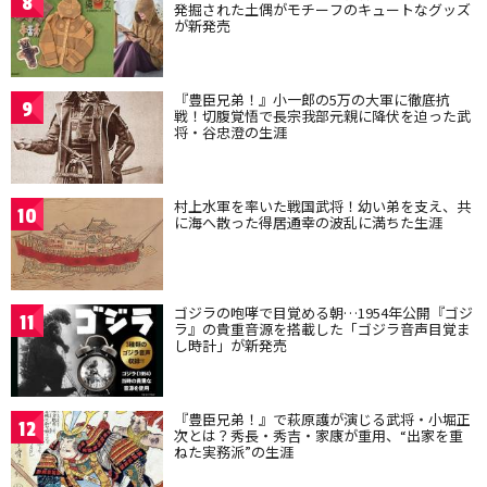
8
発掘された土偶がモチーフのキュートなグッズ
が新発売
『豊臣兄弟！』小一郎の5万の大軍に徹底抗
9
戦！切腹覚悟で長宗我部元親に降伏を迫った武
将・谷忠澄の生涯
村上水軍を率いた戦国武将！幼い弟を支え、共
10
に海へ散った得居通幸の波乱に満ちた生涯
ゴジラの咆哮で目覚める朝…1954年公開『ゴジ
11
ラ』の貴重音源を搭載した「ゴジラ音声目覚ま
し時計」が新発売
『豊臣兄弟！』で萩原護が演じる武将・小堀正
12
次とは？秀長・秀吉・家康が重用、“出家を重
ねた実務派”の生涯