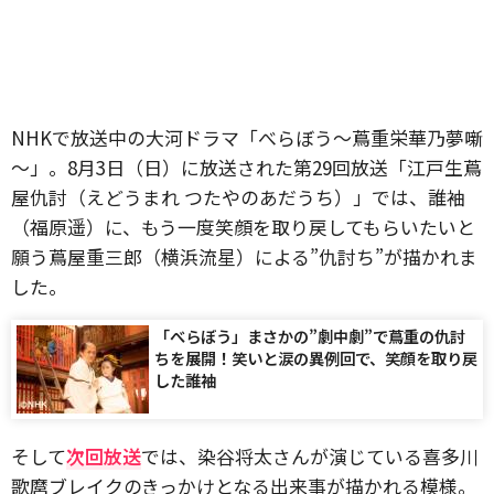
NHKで放送中の大河ドラマ「べらぼう～蔦重栄華乃夢噺
～」。8月3日（日）に放送された第29回放送「江戸生蔦
屋仇討（えどうまれ つたやのあだうち）」では、誰袖
（福原遥）に、もう一度笑顔を取り戻してもらいたいと
願う蔦屋重三郎（横浜流星）による”仇討ち”が描かれま
した。
「べらぼう」まさかの”劇中劇”で蔦重の仇討
ちを展開！笑いと涙の異例回で、笑顔を取り戻
した誰袖
そして
次回放送
では、染谷将太さんが演じている喜多川
歌麿ブレイクのきっかけとなる出来事が描かれる模様。