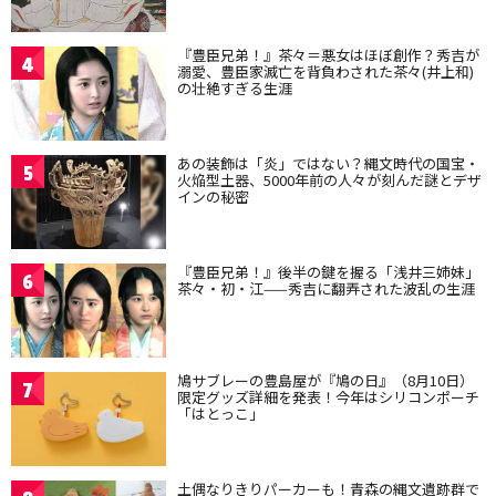
『豊臣兄弟！』茶々＝悪女はほぼ創作？秀吉が
4
溺愛、豊臣家滅亡を背負わされた茶々(井上和)
の壮絶すぎる生涯
あの装飾は「炎」ではない？縄文時代の国宝・
5
火焔型土器、5000年前の人々が刻んだ謎とデザ
インの秘密
『豊臣兄弟！』後半の鍵を握る「浅井三姉妹」
6
茶々・初・江——秀吉に翻弄された波乱の生涯
鳩サブレーの豊島屋が『鳩の日』（8月10日）
7
限定グッズ詳細を発表！今年はシリコンポーチ
「はとっこ」
土偶なりきりパーカーも！青森の縄文遺跡群で