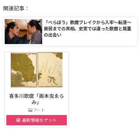
関連記事：
「べらぼう」歌麿ブレイクから入牢〜転落〜
衰弱までの真相。史実では違った歌麿と蔦重
の出会い
喜多川歌麿「画本虫ゑら
み」
アート
最新情報をゲット