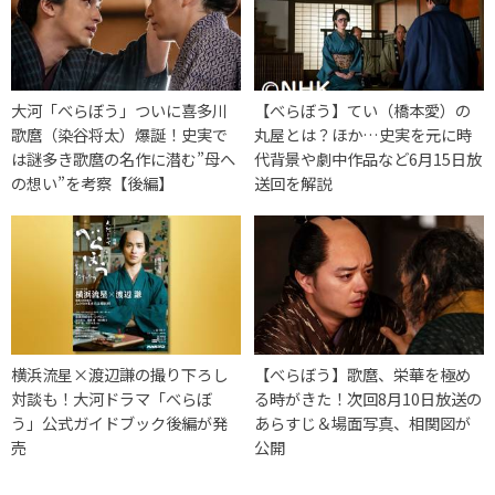
大河「べらぼう」ついに喜多川
【べらぼう】てい（橋本愛）の
歌麿（染谷将太）爆誕！史実で
丸屋とは？ほか…史実を元に時
は謎多き歌麿の名作に潜む”母へ
代背景や劇中作品など6月15日放
の想い”を考察【後編】
送回を解説
横浜流星×渡辺謙の撮り下ろし
【べらぼう】歌麿、栄華を極め
対談も！大河ドラマ「べらぼ
る時がきた！次回8月10日放送の
う」公式ガイドブック後編が発
あらすじ＆場面写真、相関図が
売
公開