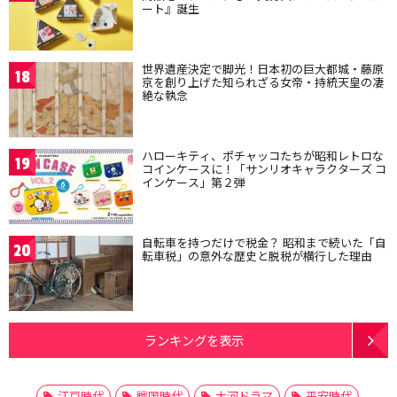
ート』誕生
世界遺産決定で脚光！日本初の巨大都城・藤原
18
京を創り上げた知られざる女帝・持統天皇の凄
絶な執念
ハローキティ、ポチャッコたちが昭和レトロな
19
コインケースに！「サンリオキャラクターズ コ
インケース」第２弾
自転車を持つだけで税金？ 昭和まで続いた「自
20
転車税」の意外な歴史と脱税が横行した理由
ランキングを表示
江戸時代
戦国時代
大河ドラマ
平安時代