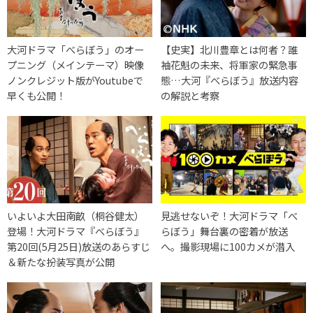
大河ドラマ「べらぼう」のオー
【史実】北川豊章とは何者？誰
プニング（メインテーマ）映像
袖花魁の未来、将軍家の緊急事
ノンクレジット版がYoutubeで
態…大河『べらぼう』放送内容
早くも公開！
の解説と考察
いよいよ大田南畝（桐谷健太）
見逃せないぞ！大河ドラマ「べ
登場！大河ドラマ『べらぼう』
らぼう」舞台裏の密着が放送
第20回(5月25日)放送のあらすじ
へ。撮影現場に100カメが潜入
＆新たな扮装写真が公開