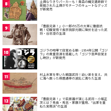
土偶なりきりパーカーも！青森の縄文遺跡群で
8
発掘された土偶がモチーフのキュートなグッズ
が新発売
『豊臣兄弟！』小一郎の5万の大軍に徹底抗
9
戦！切腹覚悟で長宗我部元親に降伏を迫った武
将・谷忠澄の生涯
ゴジラの咆哮で目覚める朝…1954年公開『ゴジ
10
ラ』の貴重音源を搭載した「ゴジラ音声目覚ま
し時計」が新発売
村上水軍を率いた戦国武将！幼い弟を支え、共
11
に海へ散った得居通幸の波乱に満ちた生涯
『豊臣兄弟！』で萩原護が演じる武将・小堀正
12
次とは？秀長・秀吉・家康が重用、“出家を重
ねた実務派”の生涯