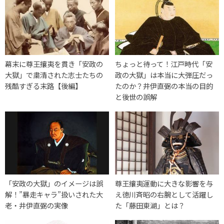
幕末に尊王攘夷を貫き「安政の
ちょっと待って！江戸時代「安
大獄」で粛清された志士たちの
政の大獄」は本当に大弾圧だっ
残酷すぎる末路【後編】
たのか？井伊直弼の本当の目的
と後世の誤解
「安政の大獄」のイメージは誤
尊王攘夷運動に大きな影響を与
解！”暴走キャラ”扱いされた大
え徳川斉昭の右腕として活躍し
老・井伊直弼の実像
た「藤田東湖」とは？