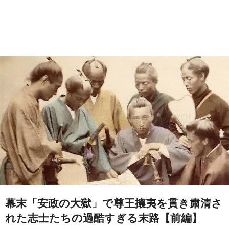
幕末「安政の大獄」で尊王攘夷を貫き粛清さ
れた志士たちの過酷すぎる末路【前編】