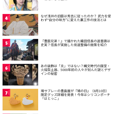
なぜ浅井の旧臣は秀吉に従ったのか？ 武力を使
4
わず“自分の味方”に変えた裏工作の技法とは
『豊臣兄弟！』で描かれた織田信長の道普請は
5
史実？信長が実施した街道整備の施策を紹介
あの装飾は「炎」ではない？縄文時代の国宝・
6
火焔型土器、5000年前の人々が刻んだ謎とデザ
インの秘密
鳩サブレーの豊島屋が『鳩の日』（8月10日）
7
限定グッズ詳細を発表！今年はシリコンポーチ
「はとっこ」