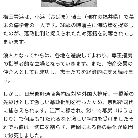
梅田雲浜は、小浜（おばま）藩士（現在の福井県）で幕
末の儒学者の一人です。38歳の時藩主に海防策を提案し
たのが、藩政批判と捉えられたため藩籍を剥奪されてし
まいます。
浪人となってからは、各地を遊説してまわり、尊王攘夷
の指導者的な立場となっていきます。また、物産交易の
仲介人としても成功し、志士たちを経済的に支え続けま
す。
しかし、日米修好通商条約反対や外国人排斥、一橋派の
先駆けとして激しい幕政批判を行ったため、京都所司代
に捕らえられます。江戸に移され、獄中で箒尻（ほうき
じり）で何度も打たれるなど激しい拷問を受けましたそ
れでも彼は一切口を割らず、拷問による傷の悪化が原因
で獄死しました。