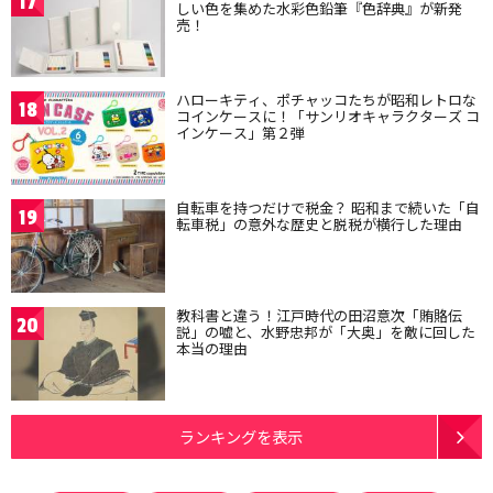
17
しい色を集めた水彩色鉛筆『色辞典』が新発
売！
ハローキティ、ポチャッコたちが昭和レトロな
18
コインケースに！「サンリオキャラクターズ コ
インケース」第２弾
自転車を持つだけで税金？ 昭和まで続いた「自
19
転車税」の意外な歴史と脱税が横行した理由
教科書と違う！江戸時代の田沼意次「賄賂伝
20
説」の嘘と、水野忠邦が「大奥」を敵に回した
本当の理由
ランキングを表示