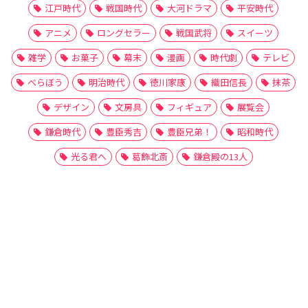
江戸時代
戦国時代
大河ドラマ
平安時代
アニメ
ロングセラー
戦国武将
スイーツ
雑学
お菓子
幕末
漫画
時代劇
テレビ
べらぼう
明治時代
徳川家康
織田信長
抹茶
デザイン
文房具
フィギュア
展覧会
鎌倉時代
豊臣秀吉
豊臣兄弟！
昭和時代
光る君へ
葛飾北斎
鎌倉殿の13人