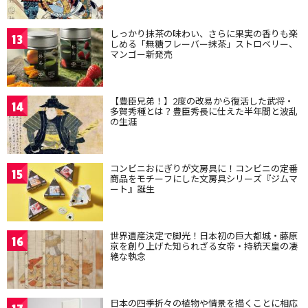
しっかり抹茶の味わい、さらに果実の香りも楽
13
しめる「無糖フレーバー抹茶」ストロベリー、
マンゴー新発売
【豊臣兄弟！】2度の改易から復活した武将・
14
多賀秀種とは？豊臣秀長に仕えた半年間と波乱
の生涯
コンビニおにぎりが文房具に！コンビニの定番
15
商品をモチーフにした文房具シリーズ『ジムマ
ート』誕生
世界遺産決定で脚光！日本初の巨大都城・藤原
16
京を創り上げた知られざる女帝・持統天皇の凄
絶な執念
日本の四季折々の植物や情景を描くことに相応