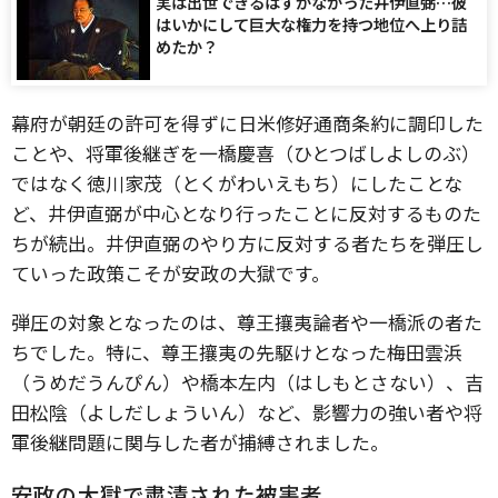
実は出世できるはずがなかった井伊直弼…彼
はいかにして巨大な権力を持つ地位へ上り詰
めたか？
幕府が朝廷の許可を得ずに日米修好通商条約に調印した
ことや、将軍後継ぎを一橋慶喜（ひとつばしよしのぶ）
ではなく徳川家茂（とくがわいえもち）にしたことな
ど、井伊直弼が中心となり行ったことに反対するものた
ちが続出。井伊直弼のやり方に反対する者たちを弾圧し
ていった政策こそが安政の大獄です。
弾圧の対象となったのは、尊王攘夷論者や一橋派の者た
ちでした。特に、尊王攘夷の先駆けとなった梅田雲浜
（うめだうんぴん）や橋本左内（はしもとさない）、吉
田松陰（よしだしょういん）など、影響力の強い者や将
軍後継問題に関与した者が捕縛されました。
安政の大獄で粛清された被害者