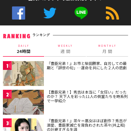
ランキング
RANKING
DAILY
WEEKLY
MONTHLY
24時間
週 間
月 間
『豊臣兄弟！』お市と柴田勝家、自刃しての最
1
期と「辞世の句」…運命を共にした２人の悲劇
【豊臣兄弟！】秀吉は本当に「女狂い」だった
2
のか？ 天下人を彩った11人の側室たちを時系列
で一挙紹介
『豊臣兄弟！』茶々＝悪女はほぼ創作？秀吉が
3
溺愛、豊臣家滅亡を背負わされた茶々(井上和)
の壮絶すぎる生涯