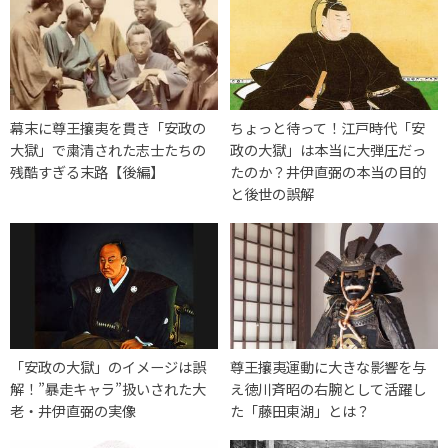
幕末に尊王攘夷を貫き「安政の
ちょっと待って！江戸時代「安
大獄」で粛清された志士たちの
政の大獄」は本当に大弾圧だっ
残酷すぎる末路【後編】
たのか？井伊直弼の本当の目的
と後世の誤解
「安政の大獄」のイメージは誤
尊王攘夷運動に大きな影響を与
解！”暴走キャラ”扱いされた大
え徳川斉昭の右腕として活躍し
老・井伊直弼の実像
た「藤田東湖」とは？