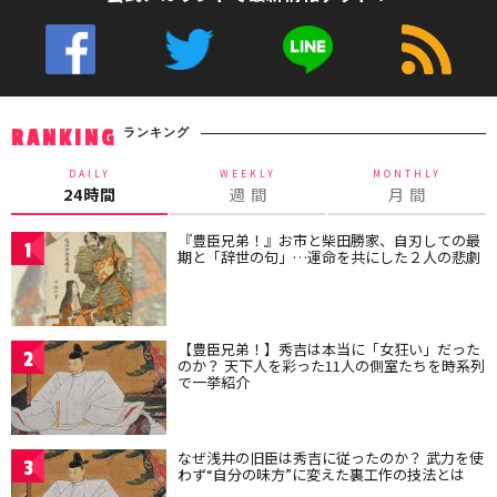
ランキング
RANKING
DAILY
WEEKLY
MONTHLY
24時間
週 間
月 間
『豊臣兄弟！』お市と柴田勝家、自刃しての最
1
期と「辞世の句」…運命を共にした２人の悲劇
【豊臣兄弟！】秀吉は本当に「女狂い」だった
2
のか？ 天下人を彩った11人の側室たちを時系列
で一挙紹介
なぜ浅井の旧臣は秀吉に従ったのか？ 武力を使
3
わず“自分の味方”に変えた裏工作の技法とは