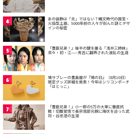
あの装飾は「炎」ではない？縄文時代の国宝・
4
火焔型土器、5000年前の人々が刻んだ謎とデザ
インの秘密
『豊臣兄弟！』後半の鍵を握る「浅井三姉妹」
5
茶々・初・江——秀吉に翻弄された波乱の生涯
鳩サブレーの豊島屋が『鳩の日』（8月10日）
6
限定グッズ詳細を発表！今年はシリコンポーチ
「はとっこ」
『豊臣兄弟！』小一郎の5万の大軍に徹底抗
7
戦！切腹覚悟で長宗我部元親に降伏を迫った武
将・谷忠澄の生涯