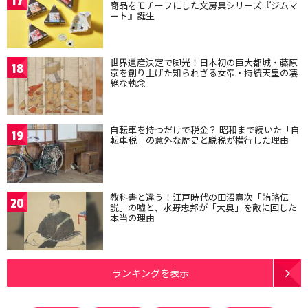
17
商品をモチーフにした文房具シリーズ『ジムマ
ート』誕生
世界遺産決定で脚光！日本初の巨大都城・藤原
18
京を創り上げた知られざる女帝・持統天皇の凄
絶な執念
自転車を持つだけで税金？ 昭和まで続いた「自
19
転車税」の意外な歴史と脱税が横行した理由
教科書と違う！江戸時代の田沼意次「賄賂伝
20
説」の嘘と、水野忠邦が「大奥」を敵に回した
本当の理由
ランキングを表示