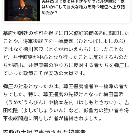
実は出世できるはずがなかった井伊直弼…彼
はいかにして巨大な権力を持つ地位へ上り詰
めたか？
幕府が朝廷の許可を得ずに日米修好通商条約に調印した
ことや、将軍後継ぎを一橋慶喜（ひとつばしよしのぶ）
ではなく徳川家茂（とくがわいえもち）にしたことな
ど、井伊直弼が中心となり行ったことに反対するものた
ちが続出。井伊直弼のやり方に反対する者たちを弾圧し
ていった政策こそが安政の大獄です。
弾圧の対象となったのは、尊王攘夷論者や一橋派の者た
ちでした。特に、尊王攘夷の先駆けとなった梅田雲浜
（うめだうんぴん）や橋本左内（はしもとさない）、吉
田松陰（よしだしょういん）など、影響力の強い者や将
軍後継問題に関与した者が捕縛されました。
安政の大獄で粛清された被害者