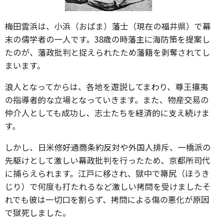
梅田雲浜は、小浜（おばま）藩士（現在の福井県）で幕
末の儒学者の一人です。38歳の時藩主に海防策を提案し
たのが、藩政批判と捉えられたため藩籍を剥奪されてし
まいます。
浪人となってからは、各地を遊説してまわり、尊王攘夷
の指導者的な立場となっていきます。また、物産交易の
仲介人としても成功し、志士たちを経済的に支え続けま
す。
しかし、日米修好通商条約反対や外国人排斥、一橋派の
先駆けとして激しい幕政批判を行ったため、京都所司代
に捕らえられます。江戸に移され、獄中で箒尻（ほうき
じり）で何度も打たれるなど激しい拷問を受けましたそ
れでも彼は一切口を割らず、拷問による傷の悪化が原因
で獄死しました。