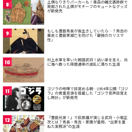
土偶なりきりパーカーも！青森の縄文遺跡群で
8
発掘された土偶がモチーフのキュートなグッズ
が新発売
もしも豊臣秀長が長生きしていたら…？秀吉の
9
暴走と豊臣家滅亡を防げた「最強のカリスマ
性」
村上水軍を率いた戦国武将！幼い弟を支え、共
10
に海へ散った得居通幸の波乱に満ちた生涯
ゴジラの咆哮で目覚める朝…1954年公開『ゴジ
11
ラ』の貴重音源を搭載した「ゴジラ音声目覚ま
し時計」が新発売
『豊臣兄弟！』で萩原護が演じる武将・小堀正
12
次とは？秀長・秀吉・家康が重用、“出家を重
ねた実務派”の生涯