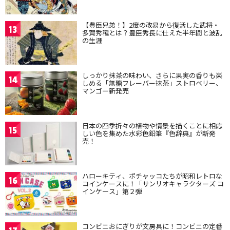
【豊臣兄弟！】2度の改易から復活した武将・
13
多賀秀種とは？豊臣秀長に仕えた半年間と波乱
の生涯
しっかり抹茶の味わい、さらに果実の香りも楽
14
しめる「無糖フレーバー抹茶」ストロベリー、
マンゴー新発売
日本の四季折々の植物や情景を描くことに相応
15
しい色を集めた水彩色鉛筆『色辞典』が新発
売！
ハローキティ、ポチャッコたちが昭和レトロな
16
コインケースに！「サンリオキャラクターズ コ
インケース」第２弾
コンビニおにぎりが文房具に！コンビニの定番