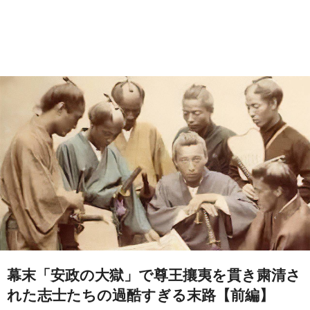
幕末「安政の大獄」で尊王攘夷を貫き粛清さ
れた志士たちの過酷すぎる末路【前編】