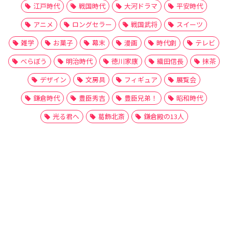
江戸時代
戦国時代
大河ドラマ
平安時代
アニメ
ロングセラー
戦国武将
スイーツ
雑学
お菓子
幕末
漫画
時代劇
テレビ
べらぼう
明治時代
徳川家康
織田信長
抹茶
デザイン
文房具
フィギュア
展覧会
鎌倉時代
豊臣秀吉
豊臣兄弟！
昭和時代
光る君へ
葛飾北斎
鎌倉殿の13人