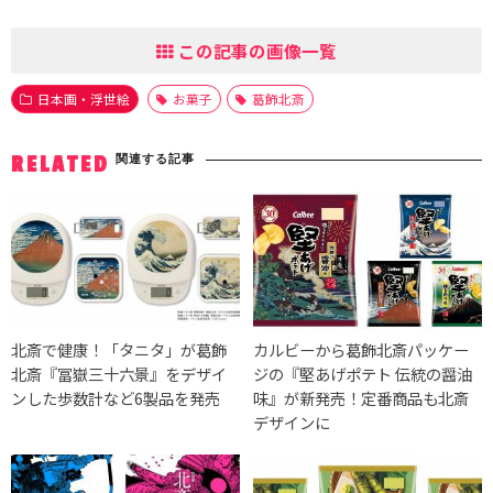
この記事の画像一覧
日本画・浮世絵
お菓子
葛飾北斎
関連する記事
RELATED
北斎で健康！「タニタ」が葛飾
カルビーから葛飾北斎パッケー
北斎『冨嶽三十六景』をデザイ
ジの『堅あげポテト 伝統の醤油
ンした歩数計など6製品を発売
味』が新発売！定番商品も北斎
デザインに