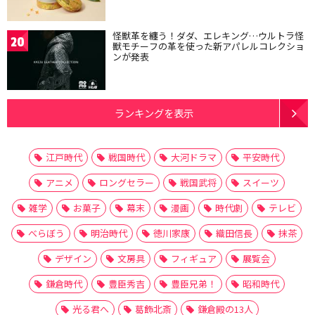
怪獣革を纏う！ダダ、エレキング…ウルトラ怪
20
獣モチーフの革を使った新アパレルコレクショ
ンが発表
ランキングを表示
江戸時代
戦国時代
大河ドラマ
平安時代
アニメ
ロングセラー
戦国武将
スイーツ
雑学
お菓子
幕末
漫画
時代劇
テレビ
べらぼう
明治時代
徳川家康
織田信長
抹茶
デザイン
文房具
フィギュア
展覧会
鎌倉時代
豊臣秀吉
豊臣兄弟！
昭和時代
光る君へ
葛飾北斎
鎌倉殿の13人