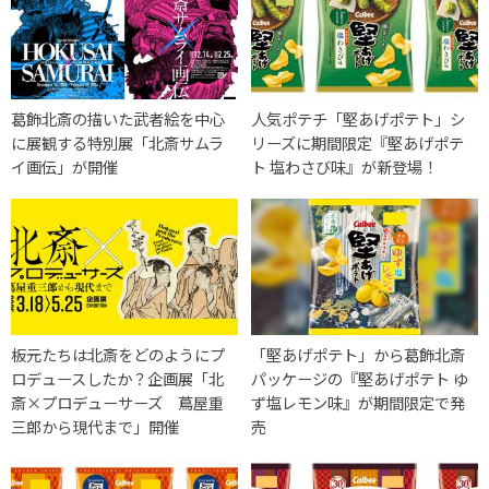
葛飾北斎の描いた武者絵を中心
人気ポテチ「堅あげポテト」シ
に展観する特別展「北斎サムラ
リーズに期間限定『堅あげポテ
イ画伝」が開催
ト 塩わさび味』が新登場！
板元たちは北斎をどのようにプ
「堅あげポテト」から葛飾北斎
ロデュースしたか？企画展「北
パッケージの『堅あげポテト ゆ
斎×プロデューサーズ 蔦屋重
ず塩レモン味』が期間限定で発
三郎から現代まで」開催
売