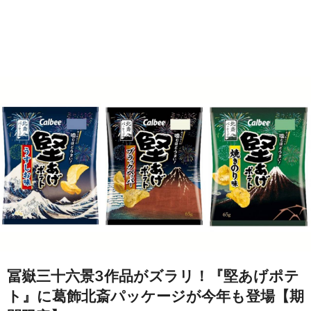
冨嶽三十六景3作品がズラリ！『堅あげポテ
ト』に葛飾北斎パッケージが今年も登場【期