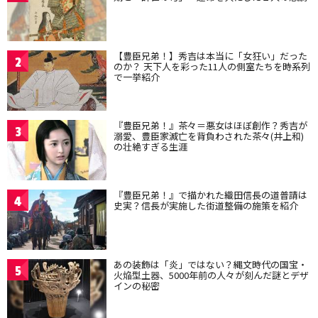
【豊臣兄弟！】秀吉は本当に「女狂い」だった
2
のか？ 天下人を彩った11人の側室たちを時系列
で一挙紹介
『豊臣兄弟！』茶々＝悪女はほぼ創作？秀吉が
3
溺愛、豊臣家滅亡を背負わされた茶々(井上和)
の壮絶すぎる生涯
『豊臣兄弟！』で描かれた織田信長の道普請は
4
史実？信長が実施した街道整備の施策を紹介
あの装飾は「炎」ではない？縄文時代の国宝・
5
火焔型土器、5000年前の人々が刻んだ謎とデザ
インの秘密