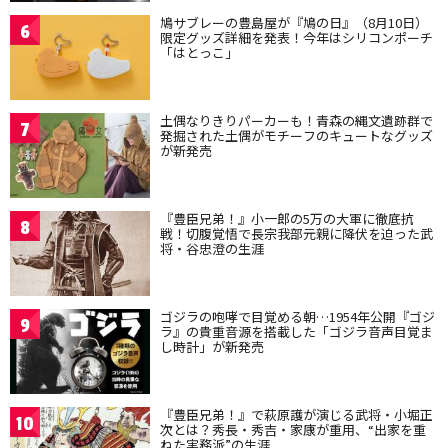
鳩サブレーの豊島屋が『鳩の日』（8月10日）
6
限定グッズ詳細を発表！今年はシリコンポーチ
「はとっこ」
土偶なりきりパーカーも！青森の縄文遺跡群で
7
発掘された土偶がモチーフのキュートなグッズ
が新発売
『豊臣兄弟！』小一郎の5万の大軍に徹底抗
8
戦！切腹覚悟で長宗我部元親に降伏を迫った武
将・谷忠澄の生涯
ゴジラの咆哮で目覚める朝…1954年公開『ゴジ
9
ラ』の貴重音源を搭載した「ゴジラ音声目覚ま
し時計」が新発売
『豊臣兄弟！』で萩原護が演じる武将・小堀正
10
次とは？秀長・秀吉・家康が重用、“出家を重
ねた実務派”の生涯