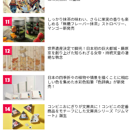
しっかり抹茶の味わい、さらに果実の香りも楽
11
しめる「無糖フレーバー抹茶」ストロベリー、
マンゴー新発売
世界遺産決定で脚光！日本初の巨大都城・藤原
12
京を創り上げた知られざる女帝・持統天皇の凄
絶な執念
日本の四季折々の植物や情景を描くことに相応
13
しい色を集めた水彩色鉛筆『色辞典』が新発
売！
コンビニおにぎりが文房具に！コンビニの定番
14
商品をモチーフにした文房具シリーズ『ジムマ
ート』誕生