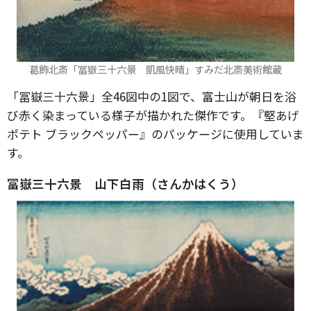
葛飾北斎「冨嶽三十六景 凱風快晴」すみだ北斎美術館蔵
「冨嶽三十六景」全46図中の1図で、富士山が朝日を浴
び赤く染まっている様子が描かれた傑作です。『堅あげ
ポテト ブラックペッパー』のパッケージに使用していま
す。
冨嶽三十六景 山下白雨（さんかはくう）