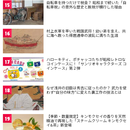
自転車を持つだけで税金？ 昭和まで続いた「自
15
転車税」の意外な歴史と脱税が横行した理由
村上水軍を率いた戦国武将！幼い弟を支え、共
16
に海へ散った得居通幸の波乱に満ちた生涯
ハローキティ、ポチャッコたちが昭和レトロな
17
コインケースに！「サンリオキャラクターズ コ
インケース」第２弾
なぜ浅井の旧臣は秀吉に従ったのか？ 武力を使
18
わず“自分の味方”に変えた裏工作の技法とは
【季節・数量限定】キンモクセイの香りを天然
19
精油で再現した「スチームクリーム キンモクセ
イ&茶」新登場