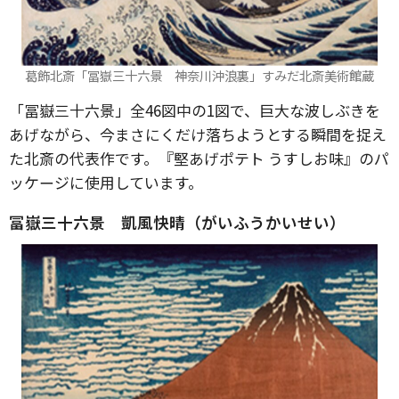
葛飾北斎「冨嶽三十六景 神奈川沖浪裏」すみだ北斎美術館蔵
「冨嶽三十六景」全46図中の1図で、巨大な波しぶきを
あげながら、今まさにくだけ落ちようとする瞬間を捉え
た北斎の代表作です。『堅あげポテト うすしお味』のパ
ッケージに使用しています。
冨嶽三十六景 凱風快晴（がいふうかいせい）