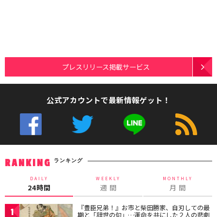
プレスリリース掲載サービス
公式アカウントで最新情報ゲット！
ランキング
RANKING
DAILY
WEEKLY
MONTHLY
24時間
週 間
月 間
『豊臣兄弟！』お市と柴田勝家、自刃しての最
1
期と「辞世の句」…運命を共にした２人の悲劇