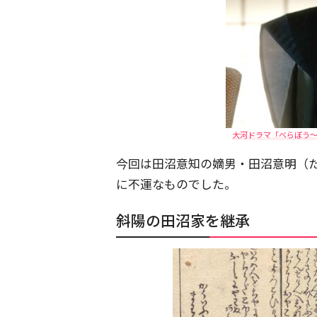
大河ドラマ「べらぼう～
今回は田沼意知の嫡男・田沼意明（た
に不運なものでした。
斜陽の田沼家を継承