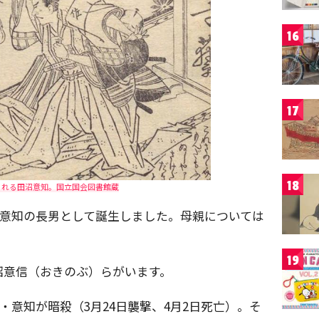
16
17
18
られる田沼意知。国立国会図書館蔵
田沼意知の長男として誕生しました。母親については
19
沼意信（おきのぶ）らがいます。
父・意知が暗殺（3月24日襲撃、4月2日死亡）。そ