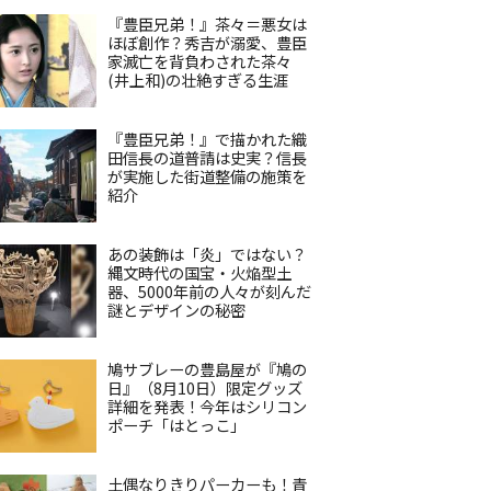
『豊臣兄弟！』茶々＝悪女は
ほぼ創作？秀吉が溺愛、豊臣
家滅亡を背負わされた茶々
(井上和)の壮絶すぎる生涯
『豊臣兄弟！』で描かれた織
田信長の道普請は史実？信長
が実施した街道整備の施策を
紹介
あの装飾は「炎」ではない？
縄文時代の国宝・火焔型土
器、5000年前の人々が刻んだ
謎とデザインの秘密
鳩サブレーの豊島屋が『鳩の
日』（8月10日）限定グッズ
詳細を発表！今年はシリコン
ポーチ「はとっこ」
土偶なりきりパーカーも！青