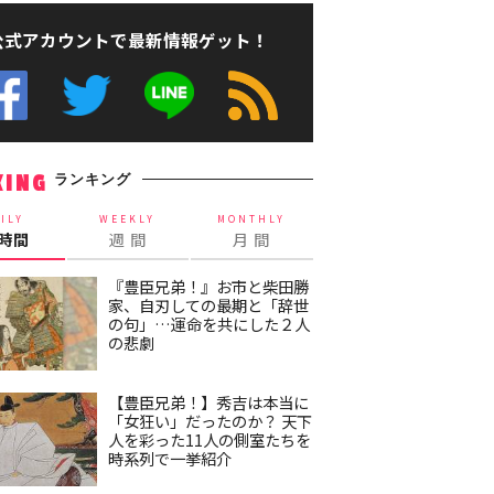
公式アカウントで最新情報ゲット！
ランキング
KING
ILY
WEEKLY
MONTHLY
4時間
週 間
月 間
『豊臣兄弟！』お市と柴田勝
家、自刃しての最期と「辞世
の句」…運命を共にした２人
の悲劇
【豊臣兄弟！】秀吉は本当に
「女狂い」だったのか？ 天下
人を彩った11人の側室たちを
時系列で一挙紹介