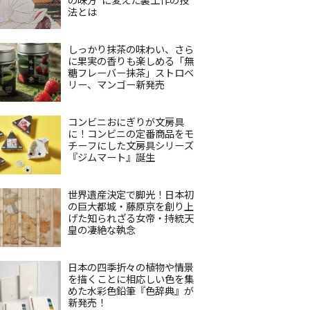
法とは
しっかり抹茶の味わい、さら
に果実の香りも楽しめる「無
糖フレーバー抹茶」ストロベ
リー、マンゴー新発売
コンビニおにぎりが文房具
に！コンビニの定番商品をモ
チーフにした文房具シリーズ
『ジムマート』誕生
世界遺産決定で脚光！日本初
の巨大都城・藤原京を創り上
げた知られざる女帝・持統天
皇の凄絶な執念
日本の四季折々の植物や情景
を描くことに相応しい色を集
めた水彩色鉛筆『色辞典』が
新発売！