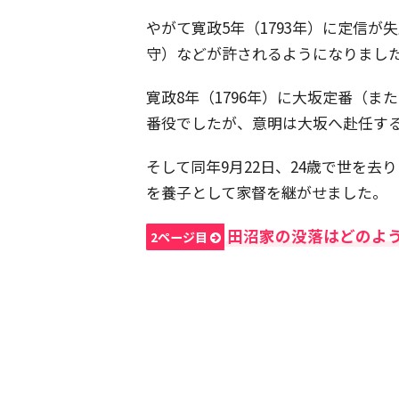
やがて寛政5年（1793年）に定信
守）などが許されるようになりまし
寛政8年（1796年）に大坂定番（
番役でしたが、意明は大坂へ赴任す
そして同年9月22日、24歳で世を
を養子として家督を継がせました。
田沼家の没落はどのよ
2ページ目