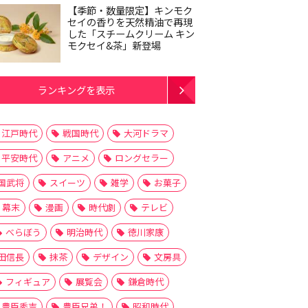
【季節・数量限定】キンモク
セイの香りを天然精油で再現
した「スチームクリーム キン
モクセイ&茶」新登場
ランキングを表示
江戸時代
戦国時代
大河ドラマ
平安時代
アニメ
ロングセラー
国武将
スイーツ
雑学
お菓子
幕末
漫画
時代劇
テレビ
べらぼう
明治時代
徳川家康
田信長
抹茶
デザイン
文房具
フィギュア
展覧会
鎌倉時代
豊臣秀吉
豊臣兄弟！
昭和時代