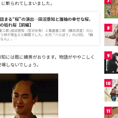
7
）に斬られてしまいました。
詰まる“桜”の演出…田沼意知と誰袖の幸せな桜、
の枯れ桜【前編】
8
重三郎｣田沼意知（宮沢氷魚）と蔦屋重三郎（横浜流星）の心
う絆が芽生えた瞬間でした。大河「べらぼう」の27回、『願
死なん』。…
9
意知には既に嫡男がおります。物語がややこしく
登場しないでしょう。
10
11