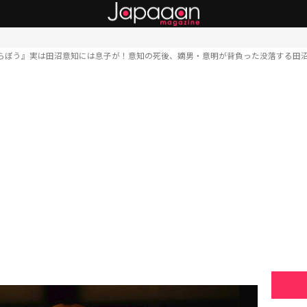
らぼう』実は田沼意知には息子が！意知の死後、嫡男・意明が背負った没落する田