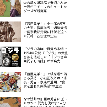
森の縄文遺跡群で発掘された
土偶がモチーフのキュートな
グッズが新発売
『豊臣兄弟！』小一郎の5万
の大軍に徹底抗戦！切腹覚悟
で長宗我部元親に降伏を迫っ
た武将・谷忠澄の生涯
ゴジラの咆哮で目覚める朝…
1954年公開『ゴジラ』の貴重
音源を搭載した「ゴジラ音声
目覚まし時計」が新発売
『豊臣兄弟！』で萩原護が演
じる武将・小堀正次とは？秀
長・秀吉・家康が重用、“出
家を重ねた実務派”の生涯
なぜ浅井の旧臣は秀吉に従っ
たのか？ 武力を使わず“自分
の味方”に変えた裏工作の技