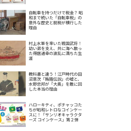
自転車を持つだけで税金？ 昭
和まで続いた「自転車税」の
意外な歴史と脱税が横行した
理由
村上水軍を率いた戦国武将！
幼い弟を支え、共に海へ散っ
た得居通幸の波乱に満ちた生
涯
教科書と違う！江戸時代の田
沼意次「賄賂伝説」の嘘と、
水野忠邦が「大奥」を敵に回
した本当の理由
ハローキティ、ポチャッコた
ちが昭和レトロなコインケー
スに！「サンリオキャラクタ
ーズ コインケース」第２弾