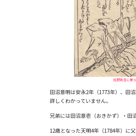
佐野政言に斬
田沼意明は安永2年（1773年）、
詳しくわかっていません。
兄弟には田沼意壱（おきかず）・田
12歳となった天明4年（1784年）に