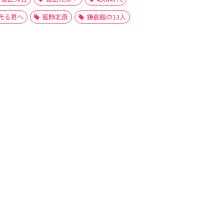
光る君へ
葛飾北斎
鎌倉殿の13人