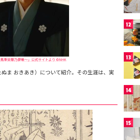
12
13
蔦重栄華乃夢噺～」公式サイトより ©️NHK
ぬま おきあき）について紹介。その生涯は、実
14
15