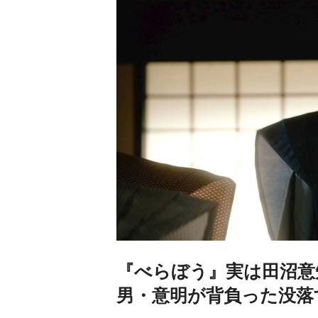
『べらぼう』実は田沼意
男・意明が背負った没落