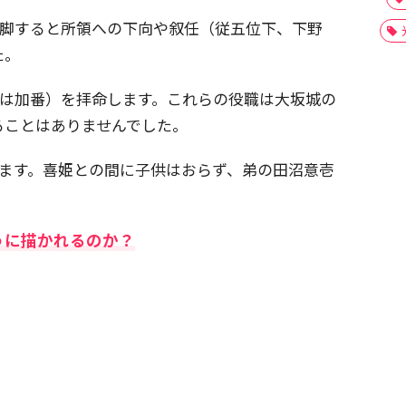
が失脚すると所領への下向や叙任（従五位下、下野
た。
または加番）を拝命します。これらの役職は大坂城の
ることはありませんでした。
去ります。喜姫との間に子供はおらず、弟の田沼意壱
うに描かれるのか？