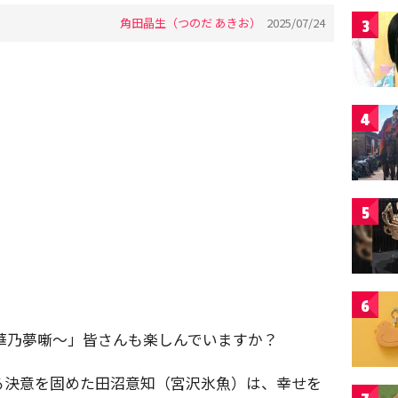
角田晶生（つのだ あきお）
2025/07/24
3
4
5
6
華乃夢噺～」皆さんも楽しんでいますか？
る決意を固めた田沼意知（宮沢氷魚）は、幸せを