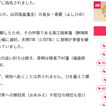
ぎに指名されました。
20
ちか。出羽高畠藩主）の長女・喜姫（よしひめ）
が失脚したため、その所領である遠江相楽藩（静岡県
幅に減封。天明7年（1787年）に意明が家督を継
っていました。
信の追い討ちは続き、意明は陸奥下村藩（福島県
戦
す。
ず、現地へ赴くことは許されません。力を蓄えて謀
た。
織
家斉への御目見（おめみえ）や官位の叙任も受け