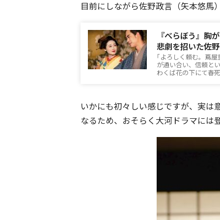
目前にしながら佐野政言（矢本悠馬
『べらぼう』胸が
悲劇を招いた佐野
｢よろしく頼む。蔦屋
が通い合い、信頼とい
わくば花の下にて春
いかにも初々しい感じですが、実は
なるため、おそらく大河ドラマには