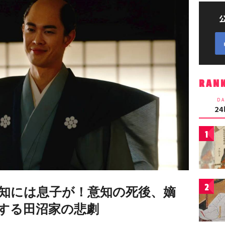
RAN
DA
2
1
2
知には息子が！意知の死後、嫡
する田沼家の悲劇