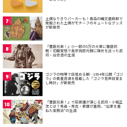
土偶なりきりパーカーも！青森の縄文遺跡群で
7
発掘された土偶がモチーフのキュートなグッズ
が新発売
『豊臣兄弟！』小一郎の5万の大軍に徹底抗
8
戦！切腹覚悟で長宗我部元親に降伏を迫った武
将・谷忠澄の生涯
ゴジラの咆哮で目覚める朝…1954年公開『ゴジ
9
ラ』の貴重音源を搭載した「ゴジラ音声目覚ま
し時計」が新発売
『豊臣兄弟！』で萩原護が演じる武将・小堀正
10
次とは？秀長・秀吉・家康が重用、“出家を重
ねた実務派”の生涯