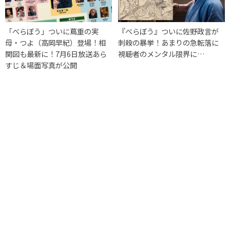
「べらぼう」ついに蔦重の実
『べらぼう』ついに佐野政言が
母・つよ（高岡早紀）登場！相
刺殺の暴挙！あまりの急転落に
関図も最新に！7月6日放送あら
視聴者のメンタル限界に…
すじ＆場面写真が公開