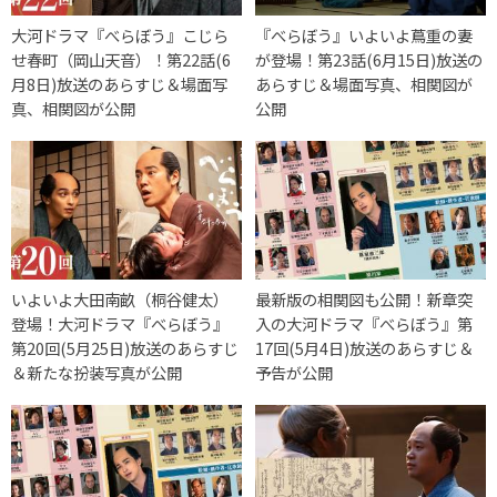
大河ドラマ『べらぼう』こじら
『べらぼう』いよいよ蔦重の妻
せ春町（岡山天音）！第22話(6
が登場！第23話(6月15日)放送の
月8日)放送のあらすじ＆場面写
あらすじ＆場面写真、相関図が
真、相関図が公開
公開
いよいよ大田南畝（桐谷健太）
最新版の相関図も公開！新章突
登場！大河ドラマ『べらぼう』
入の大河ドラマ『べらぼう』第
第20回(5月25日)放送のあらすじ
17回(5月4日)放送のあらすじ＆
＆新たな扮装写真が公開
予告が公開