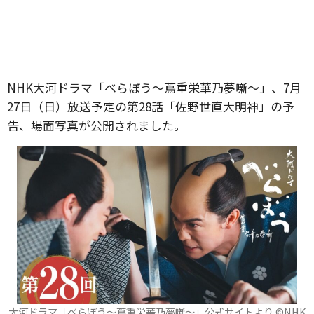
NHK大河ドラマ「べらぼう〜蔦重栄華乃夢噺〜」、7月
27日（日）放送予定の第28話「佐野世直大明神」の予
告、場面写真が公開されました。
大河ドラマ「べらぼう～蔦重栄華乃夢噺～」公式サイトより ©️NHK