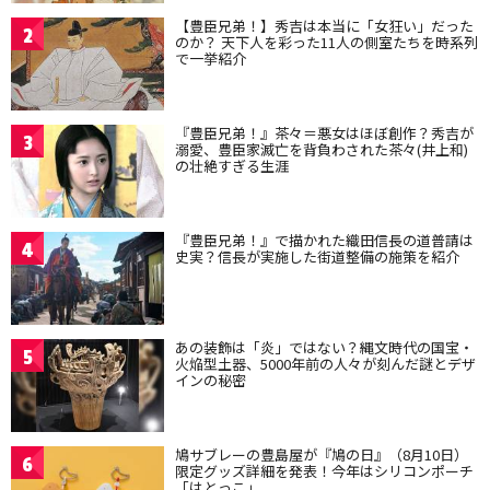
【豊臣兄弟！】秀吉は本当に「女狂い」だった
2
のか？ 天下人を彩った11人の側室たちを時系列
で一挙紹介
『豊臣兄弟！』茶々＝悪女はほぼ創作？秀吉が
3
溺愛、豊臣家滅亡を背負わされた茶々(井上和)
の壮絶すぎる生涯
『豊臣兄弟！』で描かれた織田信長の道普請は
4
史実？信長が実施した街道整備の施策を紹介
あの装飾は「炎」ではない？縄文時代の国宝・
5
火焔型土器、5000年前の人々が刻んだ謎とデザ
インの秘密
鳩サブレーの豊島屋が『鳩の日』（8月10日）
6
限定グッズ詳細を発表！今年はシリコンポーチ
「はとっこ」