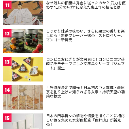
なぜ浅井の旧臣は秀吉に従ったのか？ 武力を使
11
わず“自分の味方”に変えた裏工作の技法とは
しっかり抹茶の味わい、さらに果実の香りも楽
12
しめる「無糖フレーバー抹茶」ストロベリー、
マンゴー新発売
コンビニおにぎりが文房具に！コンビニの定番
13
商品をモチーフにした文房具シリーズ『ジムマ
ート』誕生
世界遺産決定で脚光！日本初の巨大都城・藤原
14
京を創り上げた知られざる女帝・持統天皇の凄
絶な執念
日本の四季折々の植物や情景を描くことに相応
15
しい色を集めた水彩色鉛筆『色辞典』が新発
売！