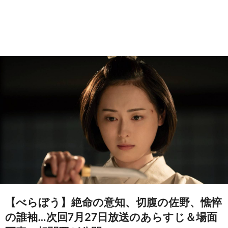
【べらぼう】絶命の意知、切腹の佐野、憔悴
の誰袖…次回7月27日放送のあらすじ＆場面