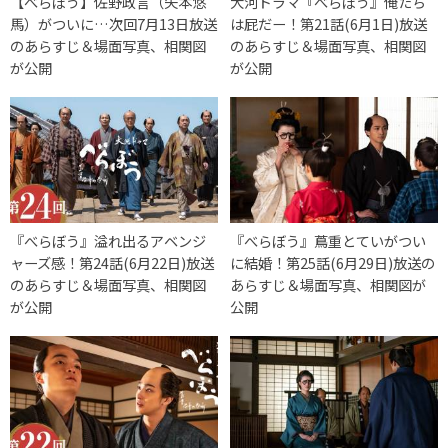
【べらぼう】佐野政言（矢本悠
大河ドラマ『べらぼう』俺たち
馬）がついに…次回7月13日放送
は屁だー！第21話(6月1日)放送
のあらすじ＆場面写真、相関図
のあらすじ＆場面写真、相関図
が公開
が公開
『べらぼう』溢れ出るアベンジ
『べらぼう』蔦重とていがつい
ャーズ感！第24話(6月22日)放送
に結婚！第25話(6月29日)放送の
のあらすじ＆場面写真、相関図
あらすじ＆場面写真、相関図が
が公開
公開