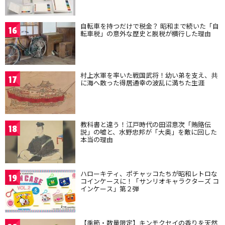
自転車を持つだけで税金？ 昭和まで続いた「自
16
転車税」の意外な歴史と脱税が横行した理由
村上水軍を率いた戦国武将！幼い弟を支え、共
17
に海へ散った得居通幸の波乱に満ちた生涯
教科書と違う！江戸時代の田沼意次「賄賂伝
18
説」の嘘と、水野忠邦が「大奥」を敵に回した
本当の理由
ハローキティ、ポチャッコたちが昭和レトロな
19
コインケースに！「サンリオキャラクターズ コ
インケース」第２弾
【季節・数量限定】キンモクセイの香りを天然