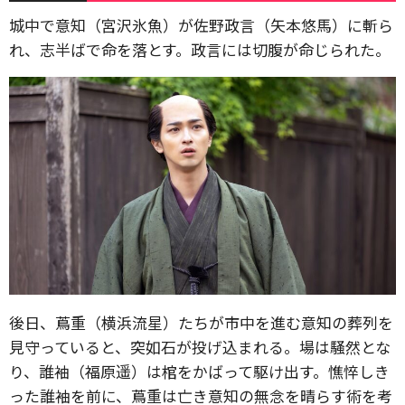
城中で意知（宮沢氷魚）が佐野政言（矢本悠馬）に斬ら
れ、志半ばで命を落とす。政言には切腹が命じられた。
後日、蔦重（横浜流星）たちが市中を進む意知の葬列を
見守っていると、突如石が投げ込まれる。場は騒然とな
り、誰袖（福原遥）は棺をかばって駆け出す。憔悴しき
った誰袖を前に、蔦重は亡き意知の無念を晴らす術を考