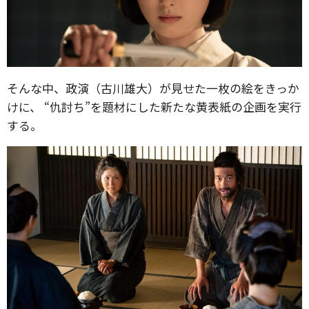
そんな中、政演（古川雄大）が見せた一枚の絵をきっか
けに、 “仇討ち”を題材にした新たな黄表紙の企画を実行
する。