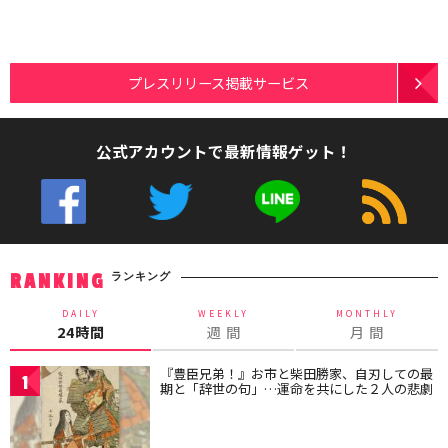
プレスリリース掲載サービス
公式アカウントで最新情報ゲット！
ランキング
RANKING
DAILY
WEEKLY
MONTHLY
24時間
週 間
月 間
『豊臣兄弟！』お市と柴田勝家、自刃しての最
1
期と「辞世の句」…運命を共にした２人の悲劇