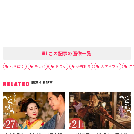
この記事の画像一覧
べらぼう
テレビ
ドラマ
佐野政言
大河ドラマ
江
関連する記事
RELATED