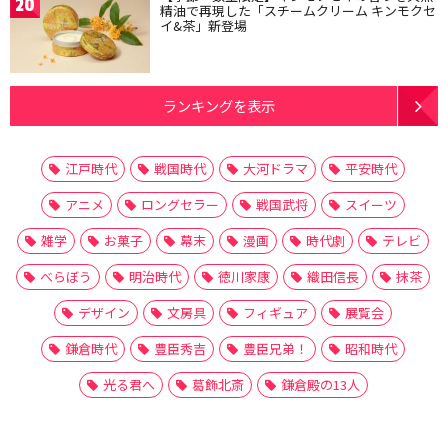
20
精油で再現した「スチームクリーム キンモクセ
イ&茶」新登場
ランキングを表示
江戸時代
戦国時代
大河ドラマ
平安時代
アニメ
ロングセラー
戦国武将
スイーツ
雑学
お菓子
幕末
漫画
時代劇
テレビ
べらぼう
明治時代
徳川家康
織田信長
抹茶
デザイン
文房具
フィギュア
展覧会
鎌倉時代
豊臣秀吉
豊臣兄弟！
昭和時代
光る君へ
葛飾北斎
鎌倉殿の13人