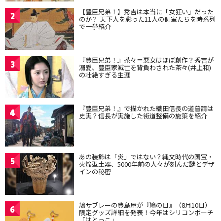
【豊臣兄弟！】秀吉は本当に「女狂い」だった
2
のか？ 天下人を彩った11人の側室たちを時系列
で一挙紹介
『豊臣兄弟！』茶々＝悪女はほぼ創作？秀吉が
3
溺愛、豊臣家滅亡を背負わされた茶々(井上和)
の壮絶すぎる生涯
『豊臣兄弟！』で描かれた織田信長の道普請は
4
史実？信長が実施した街道整備の施策を紹介
あの装飾は「炎」ではない？縄文時代の国宝・
5
火焔型土器、5000年前の人々が刻んだ謎とデザ
インの秘密
鳩サブレーの豊島屋が『鳩の日』（8月10日）
6
限定グッズ詳細を発表！今年はシリコンポーチ
「はとっこ」