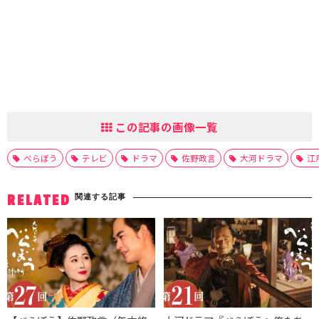
この記事の画像一覧
べらぼう
テレビ
ドラマ
佐野政言
大河ドラマ
江
関連する記事
RELATED