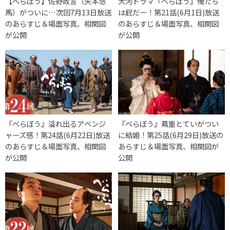
【べらぼう】佐野政言（矢本悠
大河ドラマ『べらぼう』俺たち
馬）がついに…次回7月13日放送
は屁だー！第21話(6月1日)放送
のあらすじ＆場面写真、相関図
のあらすじ＆場面写真、相関図
が公開
が公開
『べらぼう』溢れ出るアベンジ
『べらぼう』蔦重とていがつい
ャーズ感！第24話(6月22日)放送
に結婚！第25話(6月29日)放送の
のあらすじ＆場面写真、相関図
あらすじ＆場面写真、相関図が
が公開
公開