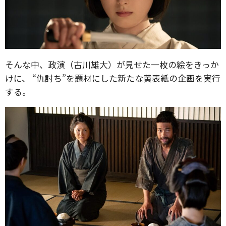
そんな中、政演（古川雄大）が見せた一枚の絵をきっか
けに、 “仇討ち”を題材にした新たな黄表紙の企画を実行
する。