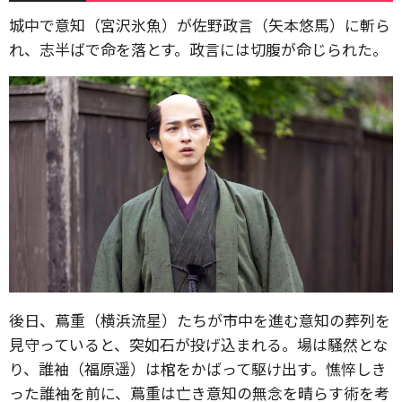
城中で意知（宮沢氷魚）が佐野政言（矢本悠馬）に斬ら
れ、志半ばで命を落とす。政言には切腹が命じられた。
後日、蔦重（横浜流星）たちが市中を進む意知の葬列を
見守っていると、突如石が投げ込まれる。場は騒然とな
り、誰袖（福原遥）は棺をかばって駆け出す。憔悴しき
った誰袖を前に、蔦重は亡き意知の無念を晴らす術を考