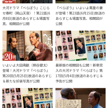
大河ドラマ『べらぼう』こじら
『べらぼう』いよいよ蔦重の妻
せ春町（岡山天音）！第22話(6
が登場！第23話(6月15日)放送の
月8日)放送のあらすじ＆場面写
あらすじ＆場面写真、相関図が
真、相関図が公開
公開
いよいよ大田南畝（桐谷健太）
最新版の相関図も公開！新章突
登場！大河ドラマ『べらぼう』
入の大河ドラマ『べらぼう』第
第20回(5月25日)放送のあらすじ
17回(5月4日)放送のあらすじ＆
＆新たな扮装写真が公開
予告が公開