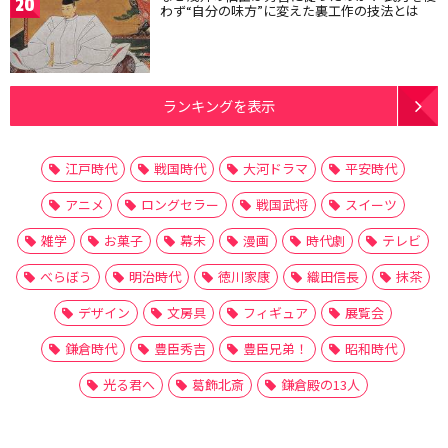
20
わず“自分の味方”に変えた裏工作の技法とは
ランキングを表示
江戸時代
戦国時代
大河ドラマ
平安時代
アニメ
ロングセラー
戦国武将
スイーツ
雑学
お菓子
幕末
漫画
時代劇
テレビ
べらぼう
明治時代
徳川家康
織田信長
抹茶
デザイン
文房具
フィギュア
展覧会
鎌倉時代
豊臣秀吉
豊臣兄弟！
昭和時代
光る君へ
葛飾北斎
鎌倉殿の13人