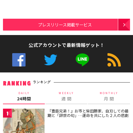
プレスリリース掲載サービス
公式アカウントで最新情報ゲット！
ランキング
RANKING
DAILY
WEEKLY
MONTHLY
24時間
週 間
月 間
『豊臣兄弟！』お市と柴田勝家、自刃しての最
1
期と「辞世の句」…運命を共にした２人の悲劇