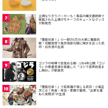
土偶なりきりパーカーも！青森の縄文遺跡群で
7
発掘された土偶がモチーフのキュートなグッズ
が新発売
『豊臣兄弟！』小一郎の5万の大軍に徹底抗
8
戦！切腹覚悟で長宗我部元親に降伏を迫った武
将・谷忠澄の生涯
ゴジラの咆哮で目覚める朝…1954年公開『ゴジ
9
ラ』の貴重音源を搭載した「ゴジラ音声目覚ま
し時計」が新発売
『豊臣兄弟！』で萩原護が演じる武将・小堀正
10
次とは？秀長・秀吉・家康が重用、“出家を重
ねた実務派”の生涯