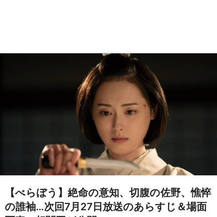
【べらぼう】絶命の意知、切腹の佐野、憔悴
の誰袖…次回7月27日放送のあらすじ＆場面