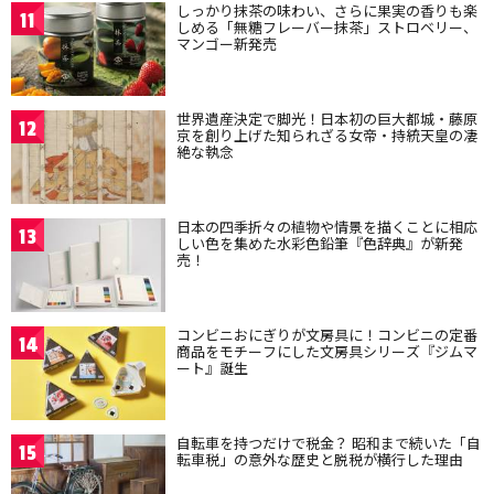
しっかり抹茶の味わい、さらに果実の香りも楽
11
しめる「無糖フレーバー抹茶」ストロベリー、
マンゴー新発売
世界遺産決定で脚光！日本初の巨大都城・藤原
12
京を創り上げた知られざる女帝・持統天皇の凄
絶な執念
日本の四季折々の植物や情景を描くことに相応
13
しい色を集めた水彩色鉛筆『色辞典』が新発
売！
コンビニおにぎりが文房具に！コンビニの定番
14
商品をモチーフにした文房具シリーズ『ジムマ
ート』誕生
自転車を持つだけで税金？ 昭和まで続いた「自
15
転車税」の意外な歴史と脱税が横行した理由