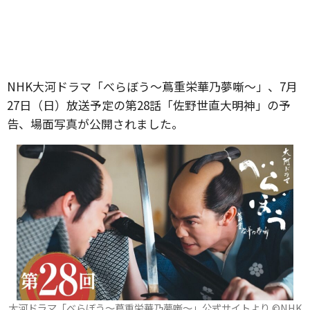
NHK大河ドラマ「べらぼう〜蔦重栄華乃夢噺〜」、7月
27日（日）放送予定の第28話「佐野世直大明神」の予
告、場面写真が公開されました。
大河ドラマ「べらぼう～蔦重栄華乃夢噺～」公式サイトより ©️NHK