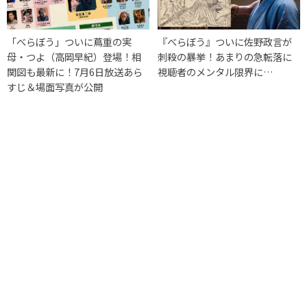
「べらぼう」ついに蔦重の実
『べらぼう』ついに佐野政言が
母・つよ（高岡早紀）登場！相
刺殺の暴挙！あまりの急転落に
関図も最新に！7月6日放送あら
視聴者のメンタル限界に…
すじ＆場面写真が公開