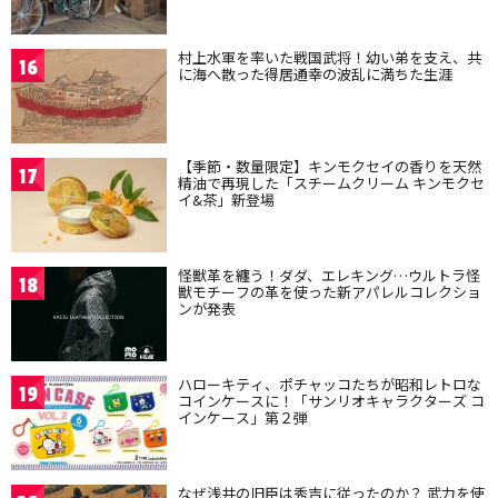
村上水軍を率いた戦国武将！幼い弟を支え、共
16
に海へ散った得居通幸の波乱に満ちた生涯
【季節・数量限定】キンモクセイの香りを天然
17
精油で再現した「スチームクリーム キンモクセ
イ&茶」新登場
怪獣革を纏う！ダダ、エレキング…ウルトラ怪
18
獣モチーフの革を使った新アパレルコレクショ
ンが発表
ハローキティ、ポチャッコたちが昭和レトロな
19
コインケースに！「サンリオキャラクターズ コ
インケース」第２弾
なぜ浅井の旧臣は秀吉に従ったのか？ 武力を使