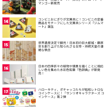
マンゴー新発売
コンビニおにぎりが文房具に！コンビニの定番
14
商品をモチーフにした文房具シリーズ『ジムマ
ート』誕生
世界遺産決定で脚光！日本初の巨大都城・藤原
15
京を創り上げた知られざる女帝・持統天皇の凄
絶な執念
日本の四季折々の植物や情景を描くことに相応
16
しい色を集めた水彩色鉛筆『色辞典』が新発
売！
ハローキティ、ポチャッコたちが昭和レトロな
17
コインケースに！「サンリオキャラクターズ コ
インケース」第２弾