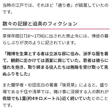
当時の江戸では、それほど「通り者」が跋扈していたの
です。
数々の記録と迫真のフィクション
享保年間(1716～1736)に出された禁止令には、博徒の暮
らしぶりが次のように記されています。
「賭博を生業とする者は立派な邸に住み、派手な服を着
て、観劇に出かけては酒宴に興じていた。若者は彼らに
憧れを抱き、取り締まる役人たちは賄賂を受け取って見
ぬふりをした」
また蘭学者・杉田玄白の著書『後見草』によると、盛り
場である千住や浅草では、賭け事に没頭する人の群れが
夜間でも1里(約4キロメートル)近く続いていた
とのこと
です。