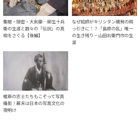
隻眼・隠密・大剣豪…柳生十兵
なぜ絵師がキリシタン摘発の岡
衛の生涯と数々の「伝説」の真
っ引きに！？「島原の乱」唯一
相をさぐる【後編】
の生き残り・山田右衛門作の生
涯
維新の志士たちもこぞって写真
撮影！幕末は日本の写真文化の
夜明け