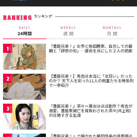
ランキング
RANKING
DAILY
WEEKLY
MONTHLY
24時間
週 間
月 間
『豊臣兄弟！』お市と柴田勝家、自刃しての最
1
期と「辞世の句」…運命を共にした２人の悲劇
【豊臣兄弟！】秀吉は本当に「女狂い」だった
2
のか？ 天下人を彩った11人の側室たちを時系列
で一挙紹介
『豊臣兄弟！』茶々＝悪女はほぼ創作？秀吉が
3
溺愛、豊臣家滅亡を背負わされた茶々(井上和)
の壮絶すぎる生涯
『豊臣兄弟！』で描かれた織田信長の道普請は