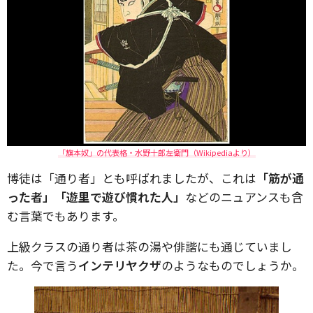
「旗本奴」の代表格・水野十郎左衛門（Wikipediaより）
博徒は「通り者」とも呼ばれましたが、これは
「筋が通
った者」「遊里で遊び慣れた人」
などのニュアンスも含
む言葉でもあります。
上級クラスの通り者は茶の湯や俳諧にも通じていまし
た。今で言う
インテリヤクザ
のようなものでしょうか。