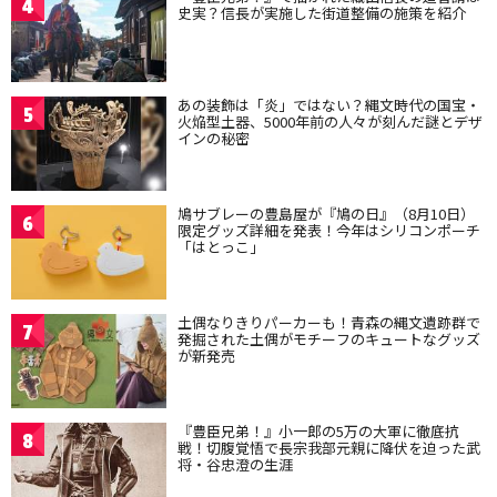
4
史実？信長が実施した街道整備の施策を紹介
あの装飾は「炎」ではない？縄文時代の国宝・
5
火焔型土器、5000年前の人々が刻んだ謎とデザ
インの秘密
鳩サブレーの豊島屋が『鳩の日』（8月10日）
6
限定グッズ詳細を発表！今年はシリコンポーチ
「はとっこ」
土偶なりきりパーカーも！青森の縄文遺跡群で
7
発掘された土偶がモチーフのキュートなグッズ
が新発売
『豊臣兄弟！』小一郎の5万の大軍に徹底抗
8
戦！切腹覚悟で長宗我部元親に降伏を迫った武
将・谷忠澄の生涯