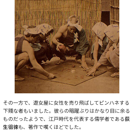
その一方で、遊女屋に女性を売り飛ばしてピンハネする
下賤な者もいました。彼らの暗躍ぶりはかなり目に余る
ものだったようで、江戸時代を代表する儒学者である
荻
生徂徠
も、著作で嘆くほどでした。