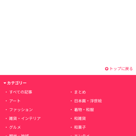
トップに戻る
カテゴリー
すべての記事
まとめ
アート
日本画・浮世絵
ファッション
着物・和服
雑貨・インテリア
和雑貨
グルメ
和菓子
観光・地域
エンタメ