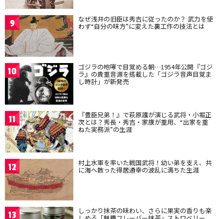
なぜ浅井の旧臣は秀吉に従ったのか？ 武力を使
9
わず“自分の味方”に変えた裏工作の技法とは
ゴジラの咆哮で目覚める朝…1954年公開『ゴジ
10
ラ』の貴重音源を搭載した「ゴジラ音声目覚ま
し時計」が新発売
『豊臣兄弟！』で萩原護が演じる武将・小堀正
11
次とは？秀長・秀吉・家康が重用、“出家を重
ねた実務派”の生涯
村上水軍を率いた戦国武将！幼い弟を支え、共
12
に海へ散った得居通幸の波乱に満ちた生涯
しっかり抹茶の味わい、さらに果実の香りも楽
13
しめる「無糖フレーバー抹茶」ストロベリー、