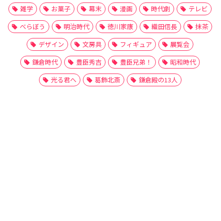
雑学
お菓子
幕末
漫画
時代劇
テレビ
べらぼう
明治時代
徳川家康
織田信長
抹茶
デザイン
文房具
フィギュア
展覧会
鎌倉時代
豊臣秀吉
豊臣兄弟！
昭和時代
光る君へ
葛飾北斎
鎌倉殿の13人