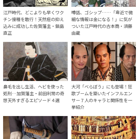
江戸時代、どこよりも早くワク
噂話、ゴシップ……「卑近で微
チン接種を敢行！天然痘の抑え
細な情報は金になる！」に気が
込みに成功した佐賀藩主・鍋島
ついた江戸時代の古本商・須藤
直正
由蔵
鼻毛を出し生活、ヘビを使った
大河「べらぼう」にも登場！狂
処刑…加賀藩主・前田利常の奇
歌ブームを築いたインフルエン
想天外すぎるエピソード４選
サー７人のキャラと関係性を一
挙紹介