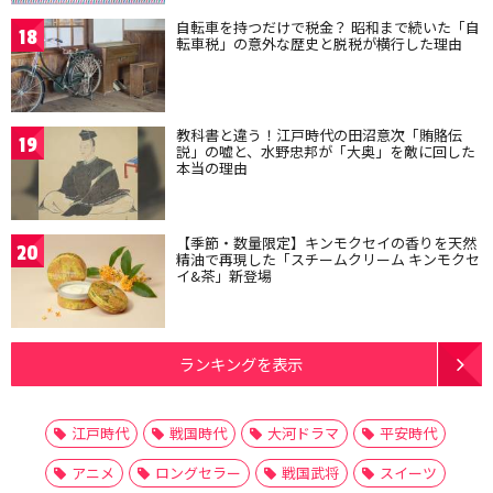
自転車を持つだけで税金？ 昭和まで続いた「自
18
転車税」の意外な歴史と脱税が横行した理由
教科書と違う！江戸時代の田沼意次「賄賂伝
19
説」の嘘と、水野忠邦が「大奥」を敵に回した
本当の理由
【季節・数量限定】キンモクセイの香りを天然
20
精油で再現した「スチームクリーム キンモクセ
イ&茶」新登場
ランキングを表示
江戸時代
戦国時代
大河ドラマ
平安時代
アニメ
ロングセラー
戦国武将
スイーツ