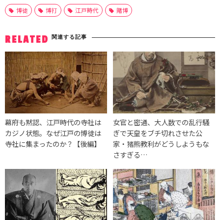
博徒
博打
江戸時代
賭博
関連する記事
RELATED
幕府も黙認、江戸時代の寺社は
女官と密通、大人数での乱行騒
カジノ状態。なぜ江戸の博徒は
ぎで天皇をブチ切れさせた公
寺社に集まったのか？【後編】
家・猪熊教利がどうしようもな
さすぎる…