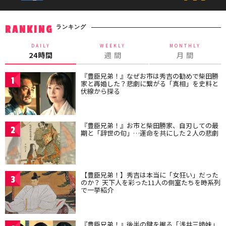
ランキング
RANKING
DAILY
WEEKLY
MONTHLY
24時間
週 間
月 間
『豊臣兄弟！』なぜお市は秀吉の勧めで柴田勝
1
家と再婚した？悲劇に繋がる「真相」を史料と
伏線から探る
『豊臣兄弟！』お市と柴田勝家、自刃しての最
2
期と「辞世の句」…運命を共にした２人の悲劇
【豊臣兄弟！】秀吉は本当に「女狂い」だった
3
のか？ 天下人を彩った11人の側室たちを時系列
で一挙紹介
『豊臣兄弟！』後半の鍵を握る「浅井三姉妹」