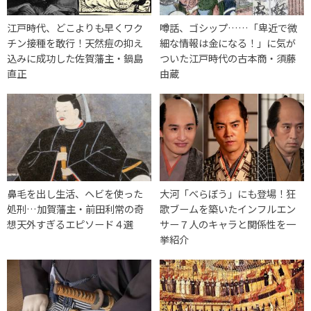
江戸時代、どこよりも早くワク
噂話、ゴシップ……「卑近で微
チン接種を敢行！天然痘の抑え
細な情報は金になる！」に気が
込みに成功した佐賀藩主・鍋島
ついた江戸時代の古本商・須藤
直正
由蔵
鼻毛を出し生活、ヘビを使った
大河「べらぼう」にも登場！狂
処刑…加賀藩主・前田利常の奇
歌ブームを築いたインフルエン
想天外すぎるエピソード４選
サー７人のキャラと関係性を一
挙紹介