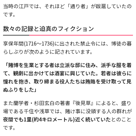
当時の江戸では、それほど「通り者」が跋扈していたの
です。
数々の記録と迫真のフィクション
享保年間(1716～1736)に出された禁止令には、博徒の暮
らしぶりが次のように記されています。
「賭博を生業とする者は立派な邸に住み、派手な服を着
て、観劇に出かけては酒宴に興じていた。若者は彼らに
憧れを抱き、取り締まる役人たちは賄賂を受け取って見
ぬふりをした」
また蘭学者・杉田玄白の著書『後見草』によると、盛り
場である千住や浅草では、賭け事に没頭する人の群れが
夜間でも1里(約4キロメートル)近く続いていた
とのこと
です。