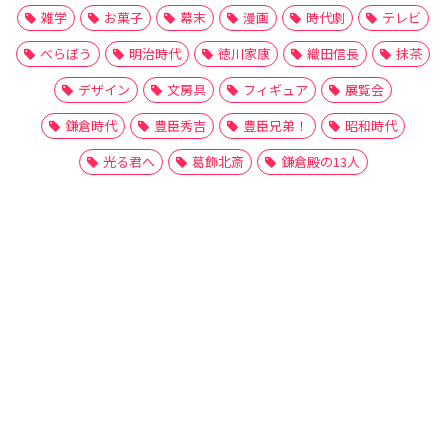
雑学
お菓子
幕末
漫画
時代劇
テレビ
べらぼう
明治時代
徳川家康
織田信長
抹茶
デザイン
文房具
フィギュア
展覧会
鎌倉時代
豊臣秀吉
豊臣兄弟！
昭和時代
光る君へ
葛飾北斎
鎌倉殿の13人