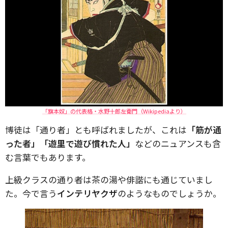
「旗本奴」の代表格・水野十郎左衛門（Wikipediaより）
博徒は「通り者」とも呼ばれましたが、これは
「筋が通
った者」「遊里で遊び慣れた人」
などのニュアンスも含
む言葉でもあります。
上級クラスの通り者は茶の湯や俳諧にも通じていまし
た。今で言う
インテリヤクザ
のようなものでしょうか。