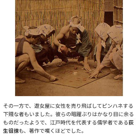
その一方で、遊女屋に女性を売り飛ばしてピンハネする
下賤な者もいました。彼らの暗躍ぶりはかなり目に余る
ものだったようで、江戸時代を代表する儒学者である
荻
生徂徠
も、著作で嘆くほどでした。