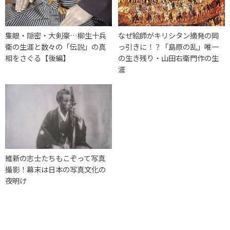
隻眼・隠密・大剣豪…柳生十兵
なぜ絵師がキリシタン摘発の岡
衛の生涯と数々の「伝説」の真
っ引きに！？「島原の乱」唯一
相をさぐる【後編】
の生き残り・山田右衛門作の生
涯
維新の志士たちもこぞって写真
撮影！幕末は日本の写真文化の
夜明け