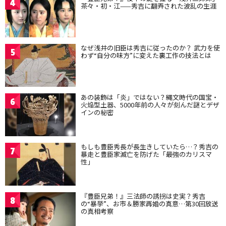
4
茶々・初・江——秀吉に翻弄された波乱の生涯
なぜ浅井の旧臣は秀吉に従ったのか？ 武力を使
5
わず“自分の味方”に変えた裏工作の技法とは
あの装飾は「炎」ではない？縄文時代の国宝・
6
火焔型土器、5000年前の人々が刻んだ謎とデザ
インの秘密
もしも豊臣秀長が長生きしていたら…？秀吉の
7
暴走と豊臣家滅亡を防げた「最強のカリスマ
性」
『豊臣兄弟！』三法師の誘拐は史実？秀吉
8
の“暴挙”、お市＆勝家再婚の真意…第30回放送
の真相考察