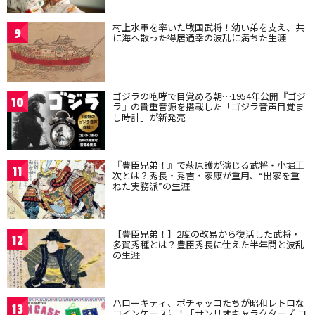
村上水軍を率いた戦国武将！幼い弟を支え、共
9
に海へ散った得居通幸の波乱に満ちた生涯
ゴジラの咆哮で目覚める朝…1954年公開『ゴジ
10
ラ』の貴重音源を搭載した「ゴジラ音声目覚ま
し時計」が新発売
『豊臣兄弟！』で萩原護が演じる武将・小堀正
11
次とは？秀長・秀吉・家康が重用、“出家を重
ねた実務派”の生涯
【豊臣兄弟！】2度の改易から復活した武将・
12
多賀秀種とは？豊臣秀長に仕えた半年間と波乱
の生涯
ハローキティ、ポチャッコたちが昭和レトロな
13
コインケースに！「サンリオキャラクターズ コ