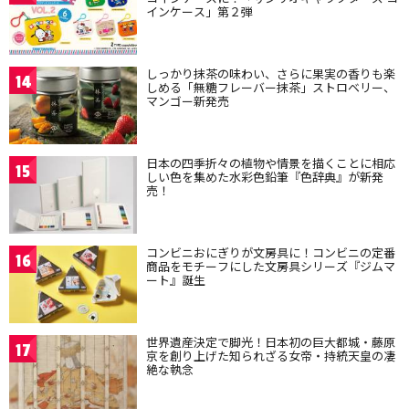
インケース」第２弾
しっかり抹茶の味わい、さらに果実の香りも楽
14
しめる「無糖フレーバー抹茶」ストロベリー、
マンゴー新発売
日本の四季折々の植物や情景を描くことに相応
15
しい色を集めた水彩色鉛筆『色辞典』が新発
売！
コンビニおにぎりが文房具に！コンビニの定番
16
商品をモチーフにした文房具シリーズ『ジムマ
ート』誕生
世界遺産決定で脚光！日本初の巨大都城・藤原
17
京を創り上げた知られざる女帝・持統天皇の凄
絶な執念