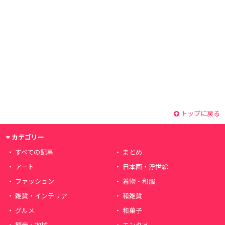
トップに戻る
カテゴリー
すべての記事
まとめ
アート
日本画・浮世絵
ファッション
着物・和服
雑貨・インテリア
和雑貨
グルメ
和菓子
観光・地域
エンタメ