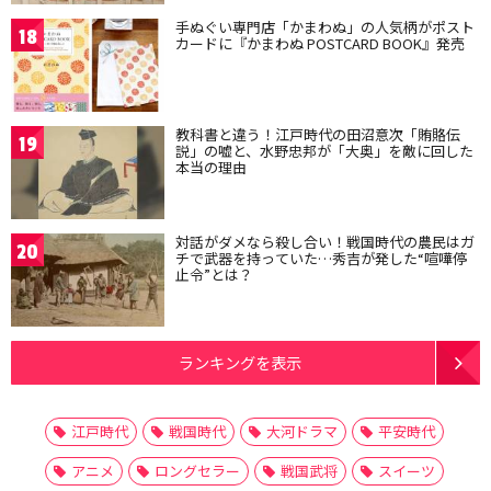
手ぬぐい専門店「かまわぬ」の人気柄がポスト
18
カードに『かまわぬ POSTCARD BOOK』発売
教科書と違う！江戸時代の田沼意次「賄賂伝
19
説」の嘘と、水野忠邦が「大奥」を敵に回した
本当の理由
対話がダメなら殺し合い！戦国時代の農民はガ
20
チで武器を持っていた…秀吉が発した“喧嘩停
止令”とは？
ランキングを表示
江戸時代
戦国時代
大河ドラマ
平安時代
アニメ
ロングセラー
戦国武将
スイーツ