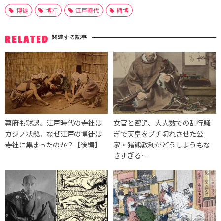
博徒
博打
江戸時代
賭博
関連する記事
RELATED
幕府も黙認、江戸時代の寺社は
女官と密通、大人数での乱行騒
カジノ状態。なぜ江戸の博徒は
ぎで天皇をブチ切れさせた公
寺社に集まったのか？【後編】
家・猪熊教利がどうしようもな
さすぎる…