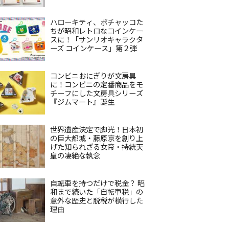
ハローキティ、ポチャッコた
ちが昭和レトロなコインケー
スに！「サンリオキャラクタ
ーズ コインケース」第２弾
コンビニおにぎりが文房具
に！コンビニの定番商品をモ
チーフにした文房具シリーズ
『ジムマート』誕生
世界遺産決定で脚光！日本初
の巨大都城・藤原京を創り上
げた知られざる女帝・持統天
皇の凄絶な執念
自転車を持つだけで税金？ 昭
和まで続いた「自転車税」の
意外な歴史と脱税が横行した
理由