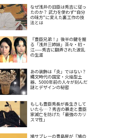
なぜ浅井の旧臣は秀吉に従っ
たのか？ 武力を使わず“自分
の味方”に変えた裏工作の技
法とは
『豊臣兄弟！』後半の鍵を握
る「浅井三姉妹」茶々・初・
江——秀吉に翻弄された波乱
の生涯
あの装飾は「炎」ではない？
縄文時代の国宝・火焔型土
器、5000年前の人々が刻んだ
謎とデザインの秘密
もしも豊臣秀長が長生きして
いたら…？秀吉の暴走と豊臣
家滅亡を防げた「最強のカリ
スマ性」
鳩サブレーの豊島屋が『鳩の