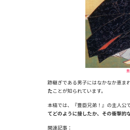
豊
跡継ぎである男子にはなかなか恵ま
た
ことが知られています。
本稿では、『豊臣兄弟！』の主人公
てどのように接したか、その衝撃的
関連記事：