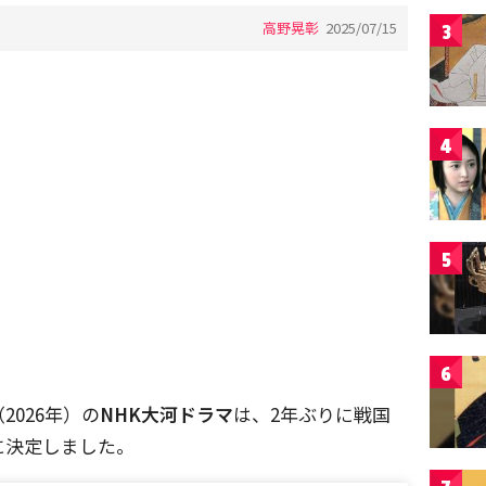
高野晃彰
2025/07/15
3
4
5
6
026年）の
NHK大河ドラマ
は、2年ぶりに戦国
に決定しました。