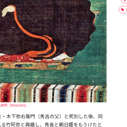
大政所（Wikipedia）
夫・木下弥右衛門（秀吉の父）と死別した後、同
れる竹阿弥と再婚し、秀長と朝日姫をもうけたと