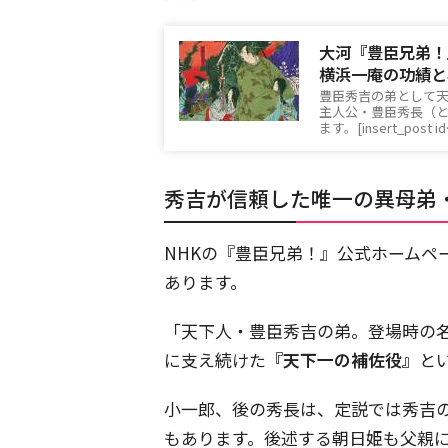
大河『豊臣兄弟！
横浜一庵の功績と
豊臣秀吉の弟として天
主人公・豊臣秀長（と
ます。[insert_post i
秀吉が信頼した唯一の異母弟
NHKの『豊臣兄弟！』公式ホームペ
あります。
「天下人・豊臣秀吉の弟。登場時の
に支え続けた
『天下一の補佐役』
と
小一郎、後の秀長は、定説では秀吉
もあります。後述する朝日姫も父親