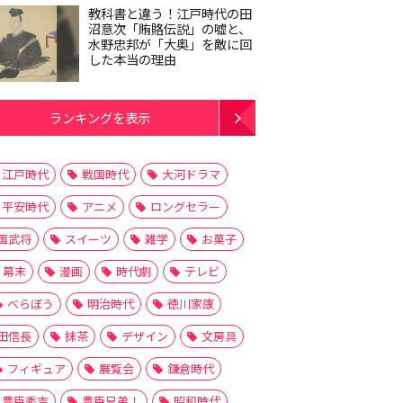
教科書と違う！江戸時代の田
沼意次「賄賂伝説」の嘘と、
水野忠邦が「大奥」を敵に回
した本当の理由
ランキングを表示
江戸時代
戦国時代
大河ドラマ
平安時代
アニメ
ロングセラー
国武将
スイーツ
雑学
お菓子
幕末
漫画
時代劇
テレビ
べらぼう
明治時代
徳川家康
田信長
抹茶
デザイン
文房具
フィギュア
展覧会
鎌倉時代
豊臣秀吉
豊臣兄弟！
昭和時代