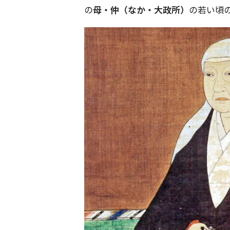
の
母・仲（なか・大政所）
の若い頃