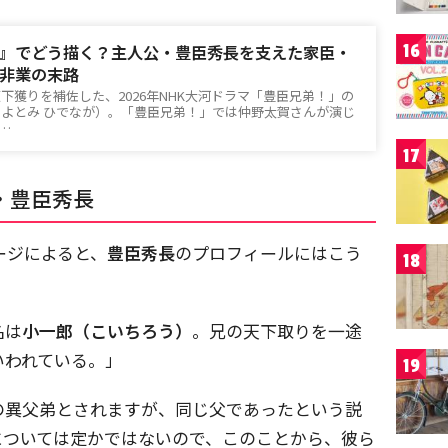
16
』でどう描く？主人公・豊臣秀長を支えた家臣・
非業の末路
下獲りを補佐した、2026年NHK大河ドラマ「豊臣兄弟！」の
よとみ ひでなが）。「豊臣兄弟！」では仲野太賀さんが演じ
d…
17
・豊臣秀長
ージによると、
豊臣秀長
のプロフィールにはこう
18
名は
小一郎（こいちろう）
。兄の天下取りを一途
いわれている。」
19
の異父弟とされますが、同じ父であったという説
については定かではないので、このことから、彼ら