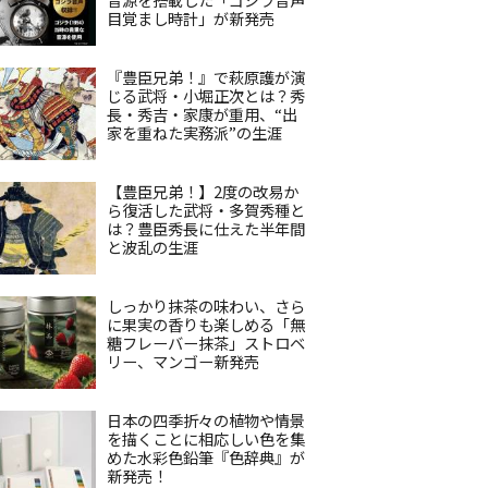
目覚まし時計」が新発売
『豊臣兄弟！』で萩原護が演
じる武将・小堀正次とは？秀
長・秀吉・家康が重用、“出
家を重ねた実務派”の生涯
【豊臣兄弟！】2度の改易か
ら復活した武将・多賀秀種と
は？豊臣秀長に仕えた半年間
と波乱の生涯
しっかり抹茶の味わい、さら
に果実の香りも楽しめる「無
糖フレーバー抹茶」ストロベ
リー、マンゴー新発売
日本の四季折々の植物や情景
を描くことに相応しい色を集
めた水彩色鉛筆『色辞典』が
新発売！