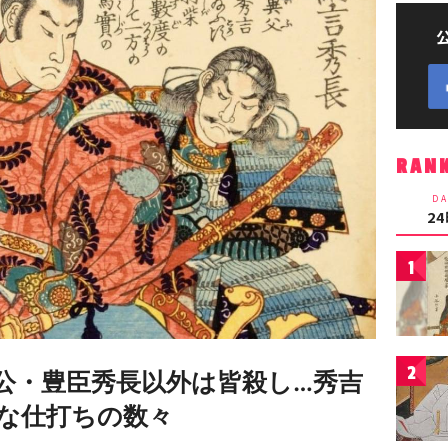
RAN
DA
2
1
2
公・豊臣秀長以外は皆殺し…秀吉
な仕打ちの数々