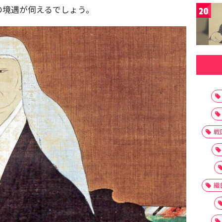
の境遇が伺えるでしょう。
20
戦
織