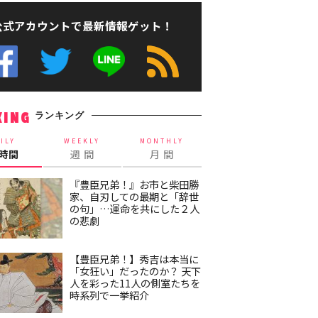
公式アカウントで最新情報ゲット！
ランキング
KING
ILY
WEEKLY
MONTHLY
4時間
週 間
月 間
『豊臣兄弟！』お市と柴田勝
家、自刃しての最期と「辞世
の句」…運命を共にした２人
の悲劇
【豊臣兄弟！】秀吉は本当に
「女狂い」だったのか？ 天下
人を彩った11人の側室たちを
時系列で一挙紹介