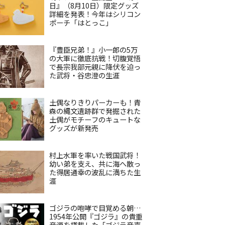
日』（8月10日）限定グッズ
詳細を発表！今年はシリコン
ポーチ「はとっこ」
『豊臣兄弟！』小一郎の5万
の大軍に徹底抗戦！切腹覚悟
で長宗我部元親に降伏を迫っ
た武将・谷忠澄の生涯
土偶なりきりパーカーも！青
森の縄文遺跡群で発掘された
土偶がモチーフのキュートな
グッズが新発売
村上水軍を率いた戦国武将！
幼い弟を支え、共に海へ散っ
た得居通幸の波乱に満ちた生
涯
ゴジラの咆哮で目覚める朝…
1954年公開『ゴジラ』の貴重
音源を搭載した「ゴジラ音声