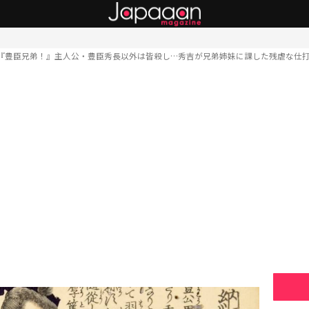
『豊臣兄弟！』主人公・豊臣秀長以外は皆殺し…秀吉が兄弟姉妹に課した残虐な仕