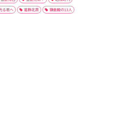
光る君へ
葛飾北斎
鎌倉殿の13人