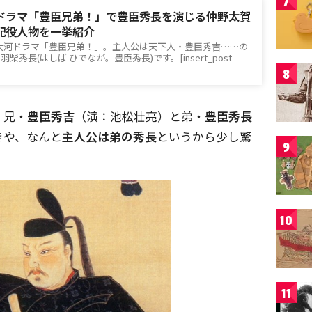
7
大河ドラマ「豊臣兄弟！」で豊臣秀長を演じる仲野太賀
配役人物を一挙紹介
NHK大河ドラマ「豊臣兄弟！」。主人公は天下人・豊臣秀吉……の
秀長(はしば ひでなが。豊臣秀長)です。[insert_post
8
、兄・
豊臣秀吉
（演：池松壮亮）と弟・
豊臣秀長
きや、なんと
主人公は弟の秀長
というから少し驚
9
10
11