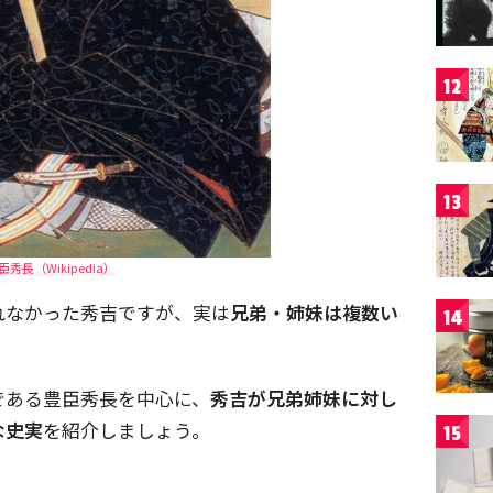
12
13
臣秀長（Wikipedia）
れなかった秀吉ですが、実は
兄弟・姉妹は複数い
14
である豊臣秀長を中心に、
秀吉が兄弟姉妹に対し
な史実
を紹介しましょう。
15