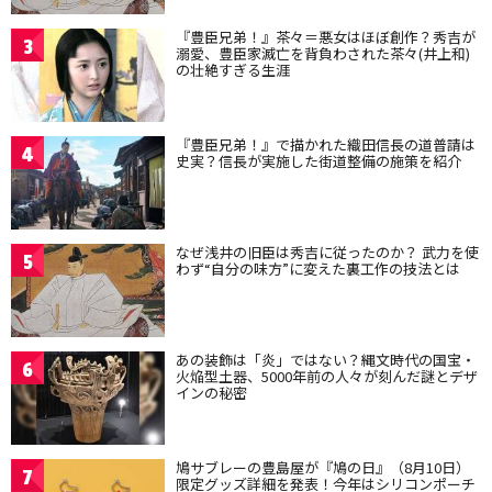
『豊臣兄弟！』茶々＝悪女はほぼ創作？秀吉が
3
溺愛、豊臣家滅亡を背負わされた茶々(井上和)
の壮絶すぎる生涯
『豊臣兄弟！』で描かれた織田信長の道普請は
4
史実？信長が実施した街道整備の施策を紹介
なぜ浅井の旧臣は秀吉に従ったのか？ 武力を使
5
わず“自分の味方”に変えた裏工作の技法とは
あの装飾は「炎」ではない？縄文時代の国宝・
6
火焔型土器、5000年前の人々が刻んだ謎とデザ
インの秘密
鳩サブレーの豊島屋が『鳩の日』（8月10日）
7
限定グッズ詳細を発表！今年はシリコンポーチ