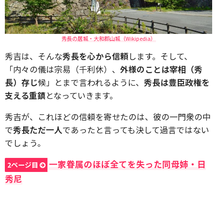
秀長の居城・大和郡山城（Wikipedia）
秀吉は、そんな
秀長を心から信頼
します。そして、
「内々の儀は宗易（千利休）、
外様のことは宰相（秀
長）存じ
候」とまで言われるように、
秀長は豊臣政権を
支える重鎮
となっていきます。
秀吉が、これほどの信頼を寄せたのは、彼の一門衆の中
で
秀長ただ一人
であったと言っても決して過言ではない
でしょう。
一家眷属のほぼ全てを失った同母姉・日
2ページ目
秀尼