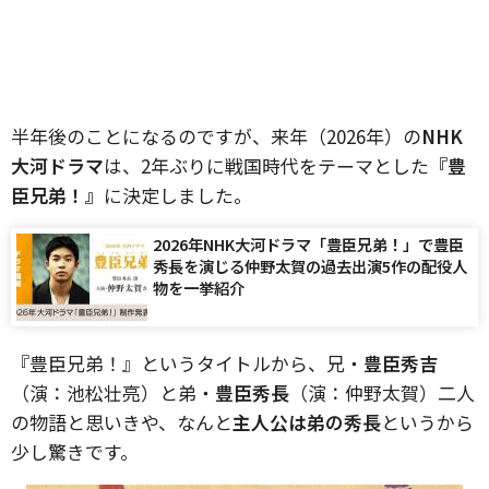
半年後のことになるのですが、来年（2026年）の
NHK
大河ドラマ
は、2年ぶりに戦国時代をテーマとした
『豊
臣兄弟！』
に決定しました。
2026年NHK大河ドラマ「豊臣兄弟！」で豊臣
秀長を演じる仲野太賀の過去出演5作の配役人
物を一挙紹介
『豊臣兄弟！』というタイトルから、兄・
豊臣秀吉
（演：池松壮亮）と弟・
豊臣秀長
（演：仲野太賀）二人
の物語と思いきや、なんと
主人公は弟の秀長
というから
少し驚きです。