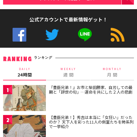
公式アカウントで最新情報ゲット！
ランキング
RANKING
DAILY
WEEKLY
MONTHLY
24時間
週 間
月 間
『豊臣兄弟！』お市と柴田勝家、自刃しての最
1
期と「辞世の句」…運命を共にした２人の悲劇
【豊臣兄弟！】秀吉は本当に「女狂い」だった
2
のか？ 天下人を彩った11人の側室たちを時系列
で一挙紹介