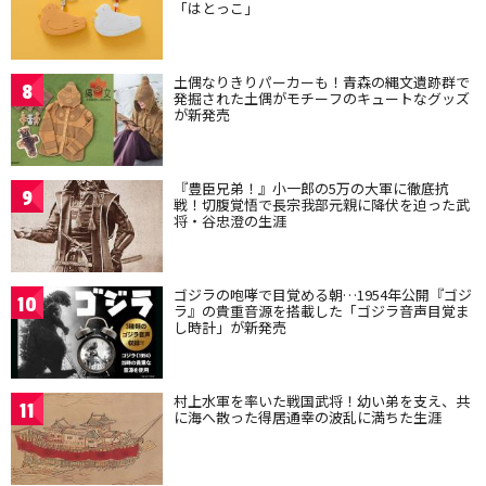
「はとっこ」
土偶なりきりパーカーも！青森の縄文遺跡群で
8
発掘された土偶がモチーフのキュートなグッズ
が新発売
『豊臣兄弟！』小一郎の5万の大軍に徹底抗
9
戦！切腹覚悟で長宗我部元親に降伏を迫った武
将・谷忠澄の生涯
ゴジラの咆哮で目覚める朝…1954年公開『ゴジ
10
ラ』の貴重音源を搭載した「ゴジラ音声目覚ま
し時計」が新発売
村上水軍を率いた戦国武将！幼い弟を支え、共
11
に海へ散った得居通幸の波乱に満ちた生涯