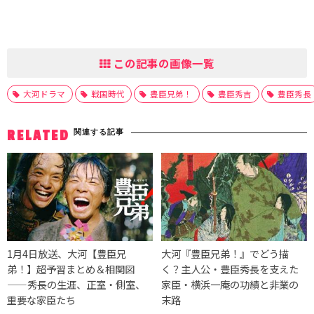
この記事の画像一覧
大河ドラマ
戦国時代
豊臣兄弟！
豊臣秀吉
豊臣秀長
関連する記事
RELATED
1月4日放送、大河【豊臣兄
大河『豊臣兄弟！』でどう描
弟！】超予習まとめ＆相関図
く？主人公・豊臣秀長を支えた
——秀長の生涯、正室・側室、
家臣・横浜一庵の功績と非業の
重要な家臣たち
末路