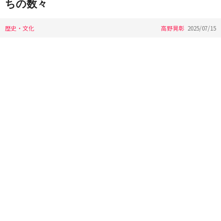
ちの数々
歴史・文化
高野晃彰
2025/07/15