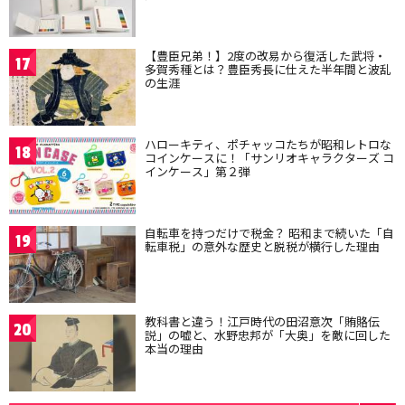
【豊臣兄弟！】2度の改易から復活した武将・
17
多賀秀種とは？豊臣秀長に仕えた半年間と波乱
の生涯
ハローキティ、ポチャッコたちが昭和レトロな
18
コインケースに！「サンリオキャラクターズ コ
インケース」第２弾
自転車を持つだけで税金？ 昭和まで続いた「自
19
転車税」の意外な歴史と脱税が横行した理由
教科書と違う！江戸時代の田沼意次「賄賂伝
20
説」の嘘と、水野忠邦が「大奥」を敵に回した
本当の理由