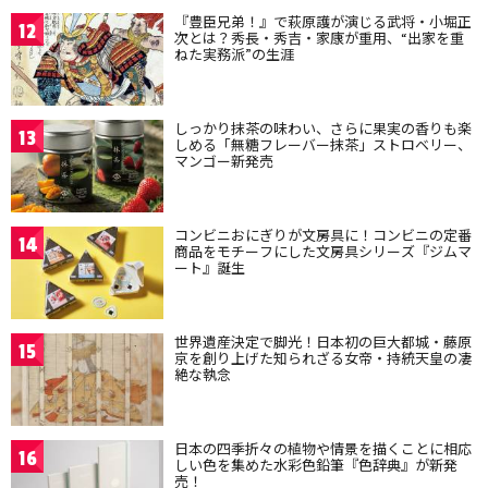
『豊臣兄弟！』で萩原護が演じる武将・小堀正
12
次とは？秀長・秀吉・家康が重用、“出家を重
ねた実務派”の生涯
しっかり抹茶の味わい、さらに果実の香りも楽
13
しめる「無糖フレーバー抹茶」ストロベリー、
マンゴー新発売
コンビニおにぎりが文房具に！コンビニの定番
14
商品をモチーフにした文房具シリーズ『ジムマ
ート』誕生
世界遺産決定で脚光！日本初の巨大都城・藤原
15
京を創り上げた知られざる女帝・持統天皇の凄
絶な執念
日本の四季折々の植物や情景を描くことに相応
16
しい色を集めた水彩色鉛筆『色辞典』が新発
売！