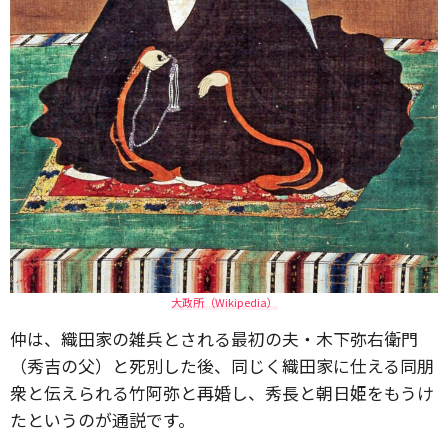
大政所（Wikipedia）
仲は、織田家の雑兵とされる最初の夫・木下弥右衛門
（秀吉の父）と死別した後、同じく織田家に仕える同朋
衆と伝えられる竹阿弥と再婚し、秀長と朝日姫をもうけ
たというのが通説です。