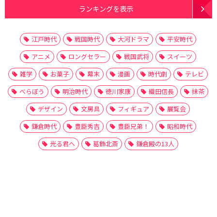
ランキングを表示
江戸時代
戦国時代
大河ドラマ
平安時代
アニメ
ロングセラー
戦国武将
スイーツ
雑学
お菓子
幕末
漫画
時代劇
テレビ
べらぼう
明治時代
徳川家康
織田信長
抹茶
デザイン
文房具
フィギュア
展覧会
鎌倉時代
豊臣秀吉
豊臣兄弟！
昭和時代
光る君へ
葛飾北斎
鎌倉殿の13人