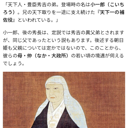
「天下人・豊臣秀吉の弟。登場時の名は
小一郎（こいち
ろう）
。兄の天下取りを一途に支え続けた
『天下一の補
佐役』
といわれている。」
小一郎、後の秀長は、定説では秀吉の異父弟とされます
が、同じ父であったという説もあります。後述する朝日
姫も父親については定かではないので、このことから、
彼らの
母・仲（なか・大政所）
の若い頃の境遇が伺える
でしょう。