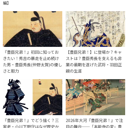
編】
『豊臣兄弟！』初回に知ってお
【豊臣兄弟！】に登場か？キャ
きたい！秀吉の暴走を止め続け
ストは？豊臣秀長を支えるも非
た男・豊臣秀長(仲野太賀)の優し
業の最期を遂げた武将・羽田正
さと胆力
親の生涯
『豊臣兄弟！』でどう描く？三
2026年大河『豊臣兄弟！』で注
家老・小川下野守はなぜ歴史か
目の舞台──「本能寺の変」豊