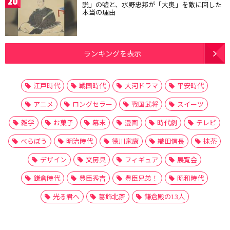
20
説」の嘘と、水野忠邦が「大奥」を敵に回した
本当の理由
ランキングを表示
江戸時代
戦国時代
大河ドラマ
平安時代
アニメ
ロングセラー
戦国武将
スイーツ
雑学
お菓子
幕末
漫画
時代劇
テレビ
べらぼう
明治時代
徳川家康
織田信長
抹茶
デザイン
文房具
フィギュア
展覧会
鎌倉時代
豊臣秀吉
豊臣兄弟！
昭和時代
光る君へ
葛飾北斎
鎌倉殿の13人