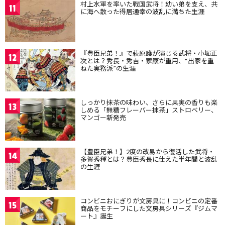
村上水軍を率いた戦国武将！幼い弟を支え、共
11
に海へ散った得居通幸の波乱に満ちた生涯
『豊臣兄弟！』で萩原護が演じる武将・小堀正
12
次とは？秀長・秀吉・家康が重用、“出家を重
ねた実務派”の生涯
しっかり抹茶の味わい、さらに果実の香りも楽
13
しめる「無糖フレーバー抹茶」ストロベリー、
マンゴー新発売
【豊臣兄弟！】2度の改易から復活した武将・
14
多賀秀種とは？豊臣秀長に仕えた半年間と波乱
の生涯
コンビニおにぎりが文房具に！コンビニの定番
15
商品をモチーフにした文房具シリーズ『ジムマ
ート』誕生