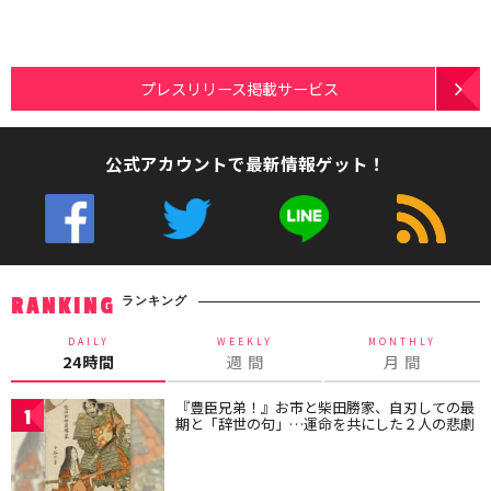
プレスリリース掲載サービス
公式アカウントで最新情報ゲット！
ランキング
RANKING
DAILY
WEEKLY
MONTHLY
24時間
週 間
月 間
『豊臣兄弟！』お市と柴田勝家、自刃しての最
1
期と「辞世の句」…運命を共にした２人の悲劇