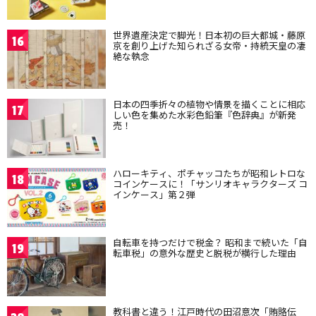
世界遺産決定で脚光！日本初の巨大都城・藤原
16
京を創り上げた知られざる女帝・持統天皇の凄
絶な執念
日本の四季折々の植物や情景を描くことに相応
17
しい色を集めた水彩色鉛筆『色辞典』が新発
売！
ハローキティ、ポチャッコたちが昭和レトロな
18
コインケースに！「サンリオキャラクターズ コ
インケース」第２弾
自転車を持つだけで税金？ 昭和まで続いた「自
19
転車税」の意外な歴史と脱税が横行した理由
教科書と違う！江戸時代の田沼意次「賄賂伝