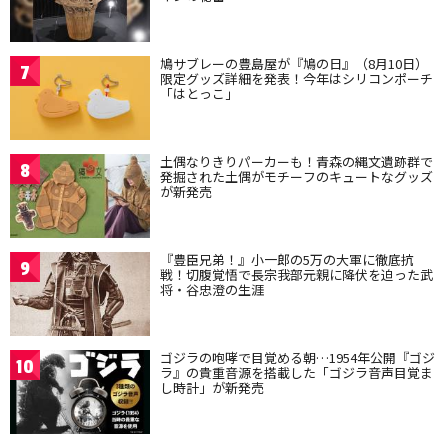
鳩サブレーの豊島屋が『鳩の日』（8月10日）
7
限定グッズ詳細を発表！今年はシリコンポーチ
「はとっこ」
土偶なりきりパーカーも！青森の縄文遺跡群で
8
発掘された土偶がモチーフのキュートなグッズ
が新発売
『豊臣兄弟！』小一郎の5万の大軍に徹底抗
9
戦！切腹覚悟で長宗我部元親に降伏を迫った武
将・谷忠澄の生涯
ゴジラの咆哮で目覚める朝…1954年公開『ゴジ
10
ラ』の貴重音源を搭載した「ゴジラ音声目覚ま
し時計」が新発売