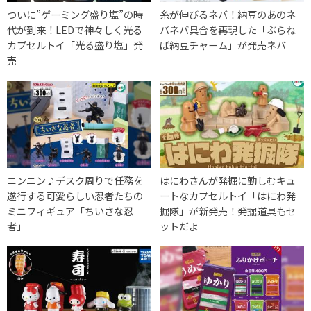
ついに”ゲーミング盛り塩”の時
糸が伸びるネバ！納豆のあのネ
代が到来！LEDで神々しく光る
バネバ具合を再現した「ぶらね
カプセルトイ「光る盛り塩」発
ば納豆チャーム」が発売ネバ
売
ニンニン♪デスク周りで任務を
はにわさんが発掘に勤しむキュ
遂行する可愛らしい忍者たちの
ートなカプセルトイ「はにわ発
ミニフィギュア「ちいさな忍
掘隊」が新発売！発掘道具もセ
者」
ットだよ