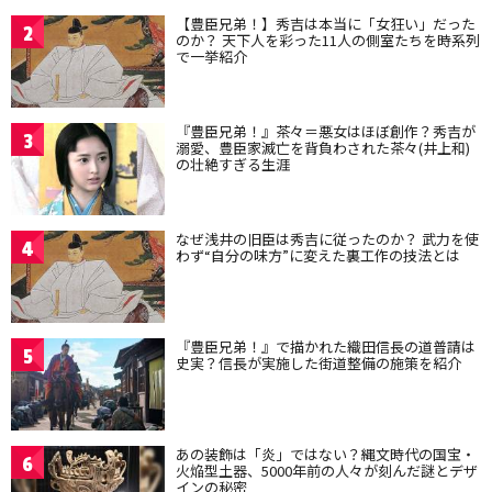
【豊臣兄弟！】秀吉は本当に「女狂い」だった
2
のか？ 天下人を彩った11人の側室たちを時系列
で一挙紹介
『豊臣兄弟！』茶々＝悪女はほぼ創作？秀吉が
3
溺愛、豊臣家滅亡を背負わされた茶々(井上和)
の壮絶すぎる生涯
なぜ浅井の旧臣は秀吉に従ったのか？ 武力を使
4
わず“自分の味方”に変えた裏工作の技法とは
『豊臣兄弟！』で描かれた織田信長の道普請は
5
史実？信長が実施した街道整備の施策を紹介
あの装飾は「炎」ではない？縄文時代の国宝・
6
火焔型土器、5000年前の人々が刻んだ謎とデザ
インの秘密