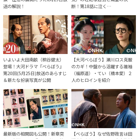
送の解説！
断！第18話に泣く…
いよいよ大田南畝（桐谷健太）
【大河べらぼう】瀬川ロス克服
登場！大河ドラマ『べらぼう』
のカギ！中盤から活躍する誰袖
第20回(5月25日)放送のあらすじ
（福原遥）・てい（橋本愛）２
＆新たな扮装写真が公開
人のヒロインを紹介
最新版の相関図も公開！新章突
【べらぼう】なぜ佐野政言は田