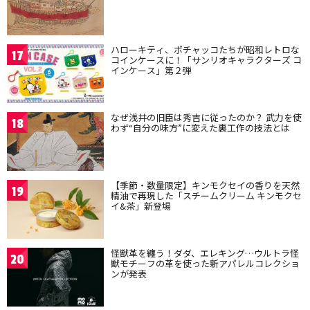
ハローキティ、ポチャッコたちが昭和レトロな
17
コインケースに！「サンリオキャラクターズ コ
インケース」第２弾
なぜ浅井の旧臣は秀吉に従ったのか？ 武力を使
18
わず“自分の味方”に変えた裏工作の技法とは
【季節・数量限定】キンモクセイの香りを天然
19
精油で再現した「スチームクリーム キンモクセ
イ&茶」新登場
怪獣革を纏う！ダダ、エレキング…ウルトラ怪
20
獣モチーフの革を使った新アパレルコレクショ
ンが発表