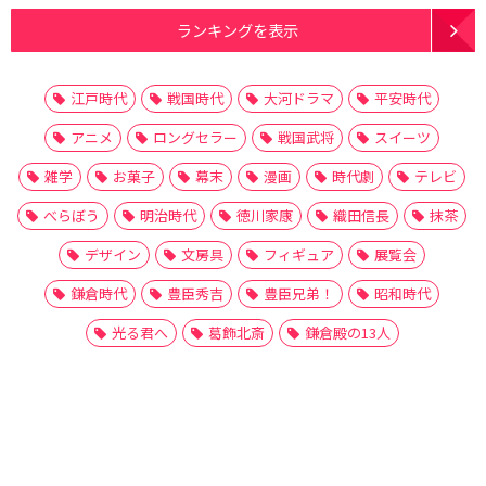
ランキングを表示
江戸時代
戦国時代
大河ドラマ
平安時代
アニメ
ロングセラー
戦国武将
スイーツ
雑学
お菓子
幕末
漫画
時代劇
テレビ
べらぼう
明治時代
徳川家康
織田信長
抹茶
デザイン
文房具
フィギュア
展覧会
鎌倉時代
豊臣秀吉
豊臣兄弟！
昭和時代
光る君へ
葛飾北斎
鎌倉殿の13人