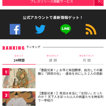
プレスリリース掲載サービス
公式アカウントで最新情報ゲット！
ランキング
RANKING
DAILY
WEEKLY
MONTHLY
24時間
週 間
月 間
『豊臣兄弟！』お市と柴田勝家、自刃しての最
1
期と「辞世の句」…運命を共にした２人の悲劇
【豊臣兄弟！】秀吉は本当に「女狂い」だった
2
のか？ 天下人を彩った11人の側室たちを時系列
で一挙紹介