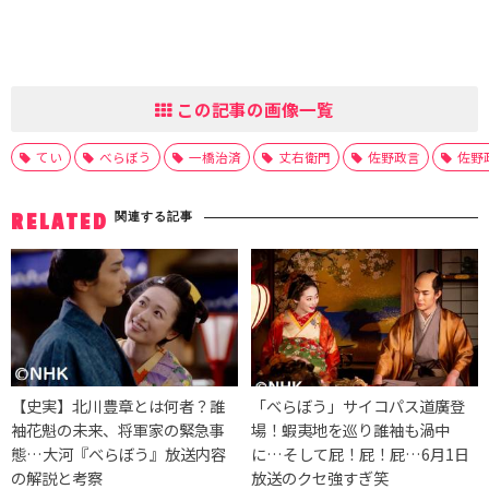
この記事の画像一覧
てい
べらぼう
一橋治済
丈右衛門
佐野政言
佐野
関連する記事
RELATED
【史実】北川豊章とは何者？誰
「べらぼう」サイコパス道廣登
袖花魁の未来、将軍家の緊急事
場！蝦夷地を巡り誰袖も渦中
態…大河『べらぼう』放送内容
に…そして屁！屁！屁…6月1日
の解説と考察
放送のクセ強すぎ笑