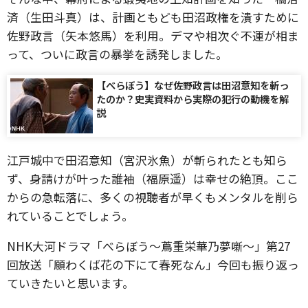
済（生田斗真）は、計画ともども田沼政権を潰すために
佐野政言（矢本悠馬）を利用。デマや相次ぐ不運が相ま
って、ついに政言の暴挙を誘発しました。
【べらぼう】なぜ佐野政言は田沼意知を斬っ
たのか？史実資料から実際の犯行の動機を解
説
江戸城中で田沼意知（宮沢氷魚）が斬られたとも知ら
ず、身請けが叶った誰袖（福原遥）は幸せの絶頂。ここ
からの急転落に、多くの視聴者が早くもメンタルを削ら
れていることでしょう。
NHK大河ドラマ「べらぼう～蔦重栄華乃夢噺～」第27
回放送「願わくば花の下にて春死なん」今回も振り返っ
ていきたいと思います。