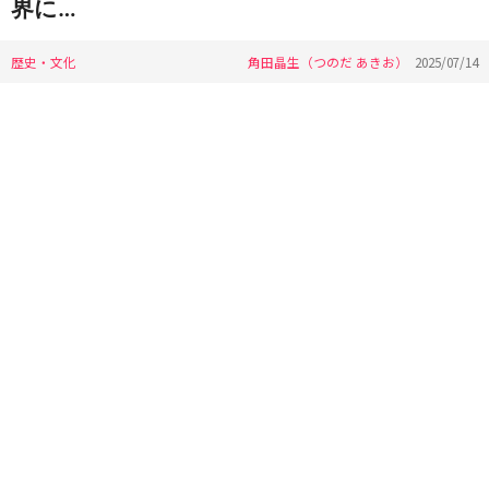
界に…
歴史・文化
角田晶生（つのだ あきお）
2025/07/14