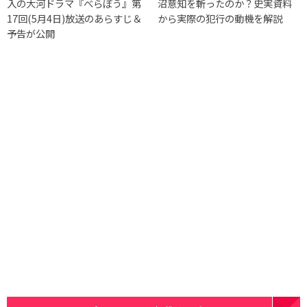
入の大河ドラマ『べらぼう』第
沼意知を斬ったのか？史実資料
17回(5月4日)放送のあらすじ＆
から実際の犯行の動機を解説
予告が公開