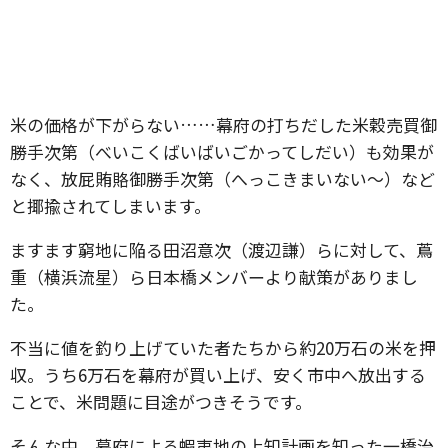
米の価格が下がらない……幕府の打ちだした米穀売買御
勝手次第（べいこくばいばいごかってしだい）も効果が
なく、放屁賄賂御勝手次第（へっこきまいない～）など
と揶揄されてしまいます。
ますます窮地に陥る田沼意次（渡辺謙）らに対して、蔦
重（横浜流星）ら日本橋メンバーより献策がありまし
た。
不当に値を釣り上げていた者たちから約20万石の米を押
収。うち6万石を幕府が買い上げ、安く市中へ放出する
ことで、米問題に目途がつきそうです。
そんな中、幕府による蝦夷地の上知計画を知った一橋治