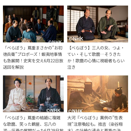
「べらぼう」蔦重まさかの”お初
【べらぼう】三人の女、つよ・
徳兵衛”プロポーズ！蝦夷地事情
てい・そして歌麿…そうきた
も急展開！史実を交え6月22日放
か！歌麿の心情に視聴者もらい
送回を解説
泣き
「べらぼう」蔦重の結婚に複雑
大河『べらぼう』異例の”性表
な歌麿、笑った鶴屋、忘八の
現”注意喚起も。捨吉（染谷翔
涙…圧巻の展開だった6月29日放
太）の壮絶な過去と蔦重の決