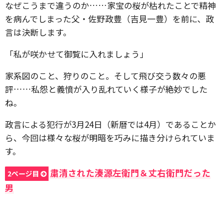
なぜこうまで違うのか……家宝の桜が枯れたことで精神
を病んでしまった父・佐野政豊（吉見一豊）を前に、政
言は決断します。
「私が咲かせて御覧に入れましょう」
家系図のこと、狩りのこと。そして飛び交う数々の悪
評……私怨と義憤が入り乱れていく様子が絶妙でした
ね。
政言による犯行が3月24日（新暦では4月）であることか
ら、今回は様々な桜が明暗を巧みに描き分けられていま
す。
粛清された湊源左衛門＆丈右衛門だった
2ページ目
男