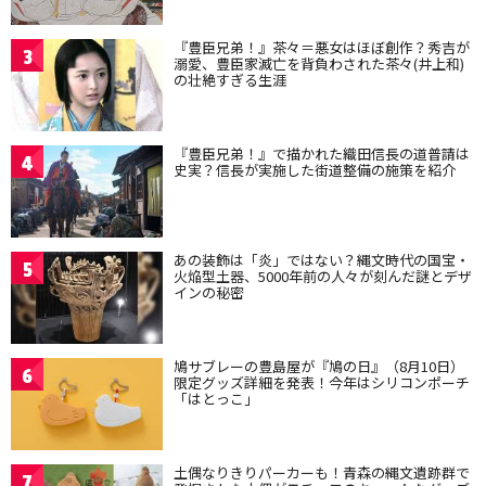
『豊臣兄弟！』茶々＝悪女はほぼ創作？秀吉が
3
溺愛、豊臣家滅亡を背負わされた茶々(井上和)
の壮絶すぎる生涯
『豊臣兄弟！』で描かれた織田信長の道普請は
4
史実？信長が実施した街道整備の施策を紹介
あの装飾は「炎」ではない？縄文時代の国宝・
5
火焔型土器、5000年前の人々が刻んだ謎とデザ
インの秘密
鳩サブレーの豊島屋が『鳩の日』（8月10日）
6
限定グッズ詳細を発表！今年はシリコンポーチ
「はとっこ」
土偶なりきりパーカーも！青森の縄文遺跡群で
7