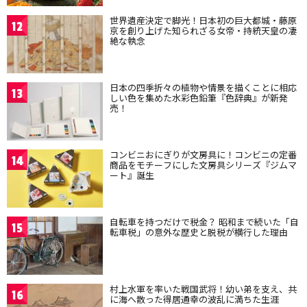
世界遺産決定で脚光！日本初の巨大都城・藤原
12
京を創り上げた知られざる女帝・持統天皇の凄
絶な執念
日本の四季折々の植物や情景を描くことに相応
13
しい色を集めた水彩色鉛筆『色辞典』が新発
売！
コンビニおにぎりが文房具に！コンビニの定番
14
商品をモチーフにした文房具シリーズ『ジムマ
ート』誕生
自転車を持つだけで税金？ 昭和まで続いた「自
15
転車税」の意外な歴史と脱税が横行した理由
村上水軍を率いた戦国武将！幼い弟を支え、共
16
に海へ散った得居通幸の波乱に満ちた生涯