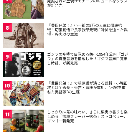
発掘された土偶がモチーフのキュートなグッズ
が新発売
『豊臣兄弟！』小一郎の5万の大軍に徹底抗
8
戦！切腹覚悟で長宗我部元親に降伏を迫った武
将・谷忠澄の生涯
ゴジラの咆哮で目覚める朝…1954年公開『ゴジ
9
ラ』の貴重音源を搭載した「ゴジラ音声目覚ま
し時計」が新発売
『豊臣兄弟！』で萩原護が演じる武将・小堀正
10
次とは？秀長・秀吉・家康が重用、“出家を重
ねた実務派”の生涯
しっかり抹茶の味わい、さらに果実の香りも楽
11
しめる「無糖フレーバー抹茶」ストロベリー、
マンゴー新発売