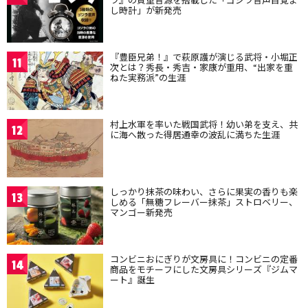
し時計」が新発売
『豊臣兄弟！』で萩原護が演じる武将・小堀正
11
次とは？秀長・秀吉・家康が重用、“出家を重
ねた実務派”の生涯
村上水軍を率いた戦国武将！幼い弟を支え、共
12
に海へ散った得居通幸の波乱に満ちた生涯
しっかり抹茶の味わい、さらに果実の香りも楽
13
しめる「無糖フレーバー抹茶」ストロベリー、
マンゴー新発売
コンビニおにぎりが文房具に！コンビニの定番
14
商品をモチーフにした文房具シリーズ『ジムマ
ート』誕生