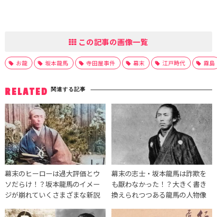
この記事の画像一覧
お龍
坂本龍馬
寺田屋事件
幕末
江戸時代
霧島
関連する記事
RELATED
幕末のヒーローは過大評価とウ
幕末の志士・坂本龍馬は詐欺を
ソだらけ！？坂本龍馬のイメー
も厭わなかった！？大きく書き
ジが崩れていくさまざまな新説
換えられつつある龍馬の人物像