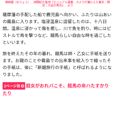
楢崎龍（おりょう） 津田紀代 監修『ビジュアル選書 カメラが撮らえた幕末・明
治・大正の美女』 より
薩摩藩の手配した船で鹿児島へ向かい、ふたりは山あい
の霧島に入ります。塩浸温泉に逗留したのは、十八日
間。温泉に浸かって傷を癒し、川で魚を釣り、時にはピ
ストルで鳥を撃つなど、龍馬らしい自由な時を過ごした
といいます。
旅を終えたその年の暮れ、龍馬は姉・乙女に手紙を送り
ます。お龍のことや霧島での出来事を絵入りで綴ったそ
の手紙は、後に「新婚旅行の手紙」と呼ばれるようにな
りました。
龍女がおれバこそ、龍馬の命ハたすかり
2ページ目
たり