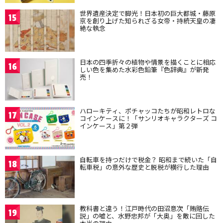
世界遺産決定で脚光！日本初の巨大都城・藤原
15
京を創り上げた知られざる女帝・持統天皇の凄
絶な執念
日本の四季折々の植物や情景を描くことに相応
16
しい色を集めた水彩色鉛筆『色辞典』が新発
売！
ハローキティ、ポチャッコたちが昭和レトロな
17
コインケースに！「サンリオキャラクターズ コ
インケース」第２弾
自転車を持つだけで税金？ 昭和まで続いた「自
18
転車税」の意外な歴史と脱税が横行した理由
教科書と違う！江戸時代の田沼意次「賄賂伝
19
説」の嘘と、水野忠邦が「大奥」を敵に回した