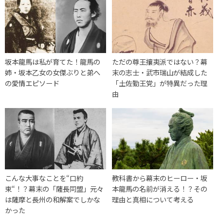
坂本龍馬は私が育てた！龍馬の
ただの尊王攘夷派ではない？幕
姉・坂本乙女の女傑ぶりと弟へ
末の志士・武市瑞山が結成した
の愛情エピソード
「土佐勤王党」が特異だった理
由
こんな大事なことを“口約
教科書から幕末のヒーロー・坂
束“！？幕末の「薩長同盟」元々
本龍馬の名前が消える！？その
は薩摩と長州の和解案でしかな
理由と真相について考える
かった