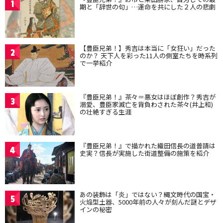
1
期と「辞世の句」…運命を共にした２人の悲劇
【豊臣兄弟！】秀吉は本当に「女狂い」だった
2
のか？ 天下人を彩った11人の側室たちを時系列
で一挙紹介
『豊臣兄弟！』茶々＝悪女はほぼ創作？秀吉が
3
溺愛、豊臣家滅亡を背負わされた茶々(井上和)
の壮絶すぎる生涯
『豊臣兄弟！』で描かれた織田信長の道普請は
4
史実？信長が実施した街道整備の施策を紹介
あの装飾は「炎」ではない？縄文時代の国宝・
5
火焔型土器、5000年前の人々が刻んだ謎とデザ
インの秘密