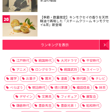
本当の理由
【季節・数量限定】キンモクセイの香りを天然
20
精油で再現した「スチームクリーム キンモクセ
イ&茶」新登場
ランキングを表示
江戸時代
戦国時代
大河ドラマ
平安時代
アニメ
ロングセラー
戦国武将
スイーツ
雑学
お菓子
幕末
漫画
時代劇
テレビ
べらぼう
明治時代
徳川家康
織田信長
抹茶
デザイン
文房具
フィギュア
展覧会
鎌倉時代
豊臣秀吉
豊臣兄弟！
昭和時代