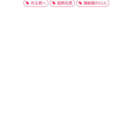
光る君へ
葛飾北斎
鎌倉殿の13人