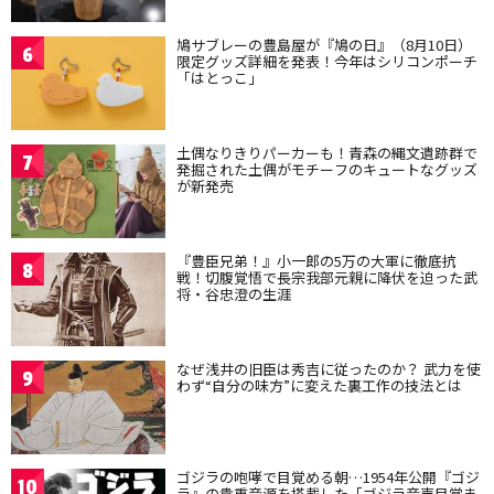
鳩サブレーの豊島屋が『鳩の日』（8月10日）
6
限定グッズ詳細を発表！今年はシリコンポーチ
「はとっこ」
土偶なりきりパーカーも！青森の縄文遺跡群で
7
発掘された土偶がモチーフのキュートなグッズ
が新発売
『豊臣兄弟！』小一郎の5万の大軍に徹底抗
8
戦！切腹覚悟で長宗我部元親に降伏を迫った武
将・谷忠澄の生涯
なぜ浅井の旧臣は秀吉に従ったのか？ 武力を使
9
わず“自分の味方”に変えた裏工作の技法とは
ゴジラの咆哮で目覚める朝…1954年公開『ゴジ
10
ラ』の貴重音源を搭載した「ゴジラ音声目覚ま