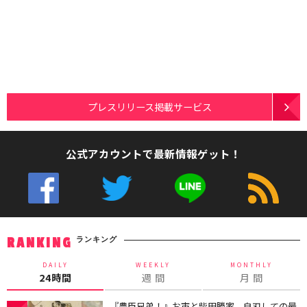
プレスリリース掲載サービス
公式アカウントで最新情報ゲット！
ランキング
RANKING
DAILY
WEEKLY
MONTHLY
24時間
週 間
月 間
『豊臣兄弟！』お市と柴田勝家、自刃しての最