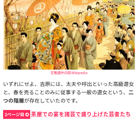
花魁道中の図 Wikipedia
いずれにせよ、吉原には、太夫や呼出といった高級遊女
と、春を売ることのみに従事する一般の遊女という、
二
つの階層
が存在していたのです。
茶屋での宴を諸芸で盛り上げた芸者たち
2ページ目