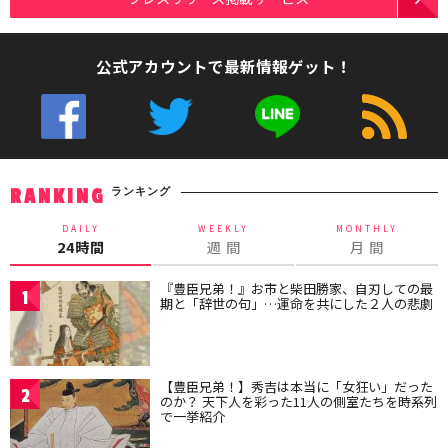
公式アカウントで最新情報ゲット！
ランキング
RANKING
DAILY
WEEKLY
MONTHLY
24時間
週 間
月 間
『豊臣兄弟！』お市と柴田勝家、自刃しての最
1
期と「辞世の句」…運命を共にした２人の悲劇
【豊臣兄弟！】秀吉は本当に「女狂い」だった
2
のか？ 天下人を彩った11人の側室たちを時系列
で一挙紹介