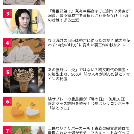
『豊臣兄弟！』茶々＝悪女はほぼ創作？秀吉が
3
溺愛、豊臣家滅亡を背負わされた茶々(井上和)
の壮絶すぎる生涯
なぜ浅井の旧臣は秀吉に従ったのか？ 武力を使
4
わず“自分の味方”に変えた裏工作の技法とは
あの装飾は「炎」ではない？縄文時代の国宝・
5
火焔型土器、5000年前の人々が刻んだ謎とデザ
インの秘密
鳩サブレーの豊島屋が『鳩の日』（8月10日）
6
限定グッズ詳細を発表！今年はシリコンポーチ
「はとっこ」
土偶なりきりパーカーも！青森の縄文遺跡群で
7
発掘された土偶がモチーフのキュートなグッズ