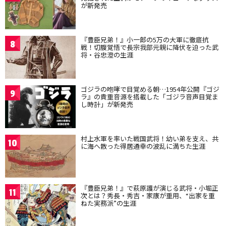
が新発売
『豊臣兄弟！』小一郎の5万の大軍に徹底抗
8
戦！切腹覚悟で長宗我部元親に降伏を迫った武
将・谷忠澄の生涯
ゴジラの咆哮で目覚める朝…1954年公開『ゴジ
9
ラ』の貴重音源を搭載した「ゴジラ音声目覚ま
し時計」が新発売
村上水軍を率いた戦国武将！幼い弟を支え、共
10
に海へ散った得居通幸の波乱に満ちた生涯
『豊臣兄弟！』で萩原護が演じる武将・小堀正
11
次とは？秀長・秀吉・家康が重用、“出家を重
ねた実務派”の生涯