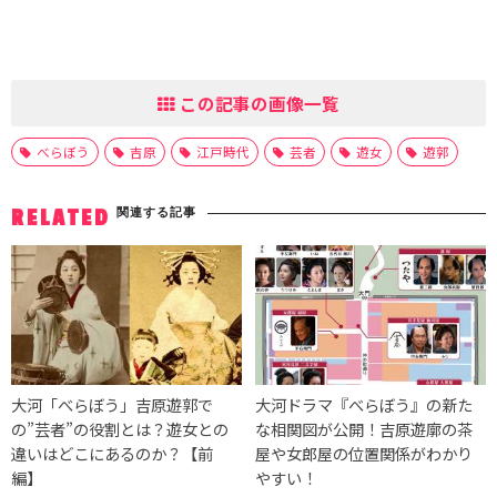
この記事の画像一覧
べらぼう
吉原
江戸時代
芸者
遊女
遊郭
関連する記事
RELATED
大河「べらぼう」吉原遊郭で
大河ドラマ『べらぼう』の新た
の”芸者”の役割とは？遊女との
な相関図が公開！吉原遊廓の茶
違いはどこにあるのか？【前
屋や女郎屋の位置関係がわかり
編】
やすい！