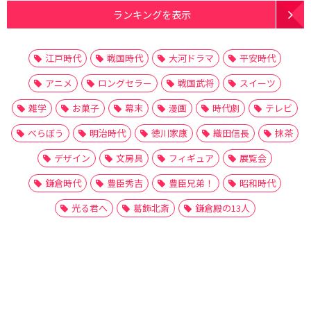
ランキングを表示
江戸時代
戦国時代
大河ドラマ
平安時代
アニメ
ロングセラー
戦国武将
スイーツ
雑学
お菓子
幕末
漫画
時代劇
テレビ
べらぼう
明治時代
徳川家康
織田信長
抹茶
デザイン
文房具
フィギュア
展覧会
鎌倉時代
豊臣秀吉
豊臣兄弟！
昭和時代
光る君へ
葛飾北斎
鎌倉殿の13人