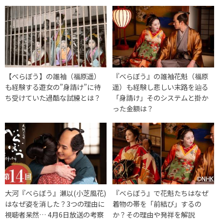
【べらぼう】の誰袖（福原遥）
『べらぼう』の誰袖花魁（福原
も経験する遊女の”身請け”に待
遥）も経験し悲しい末路を辿る
ち受けていた過酷な試練とは？
「身請け」そのシステムと掛か
った金額は？
大河『べらぼう』瀬以(小芝風花)
『べらぼう』で花魁たちはなぜ
はなぜ姿を消した？3つの理由に
着物の帯を「前結び」するの
視聴者呆然… 4月6日放送の考察
か？その理由や発祥を解説