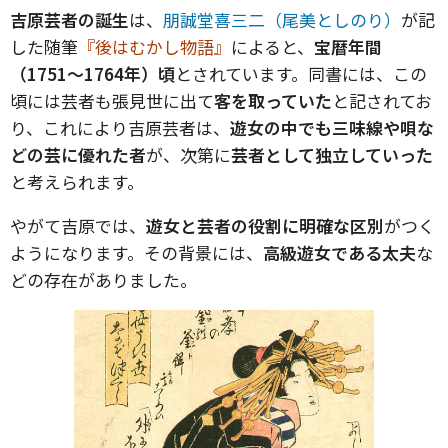
吉原芸者の誕生
は、
朋誠堂喜三二（尾美としのり）
が記
した随筆
『後はむかし物語』
によると、
宝暦年間
（1751～1764年）頃
とされています。同書には、この
頃には芸者も張見世に出て
客を取っていた
と記されてお
り、これにより吉原芸者は、
遊女の中でも三味線や唄な
どの芸に優れた者
が、次第に
芸者として独立していった
と考えられます。
やがて吉原では、
遊女と芸者の役割に明確な区別
がつく
ようになります。その背景には、
高級遊女である太夫
な
どの存在がありました。