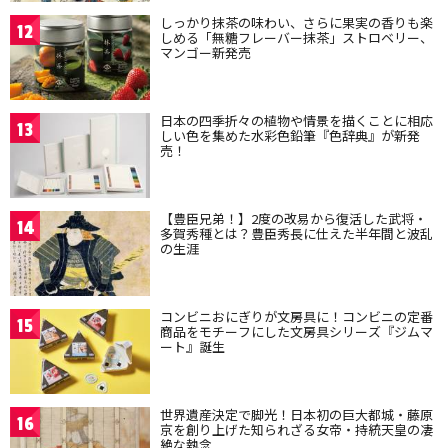
しっかり抹茶の味わい、さらに果実の香りも楽
12
しめる「無糖フレーバー抹茶」ストロベリー、
マンゴー新発売
日本の四季折々の植物や情景を描くことに相応
13
しい色を集めた水彩色鉛筆『色辞典』が新発
売！
【豊臣兄弟！】2度の改易から復活した武将・
14
多賀秀種とは？豊臣秀長に仕えた半年間と波乱
の生涯
コンビニおにぎりが文房具に！コンビニの定番
15
商品をモチーフにした文房具シリーズ『ジムマ
ート』誕生
世界遺産決定で脚光！日本初の巨大都城・藤原
16
京を創り上げた知られざる女帝・持統天皇の凄
絶な執念