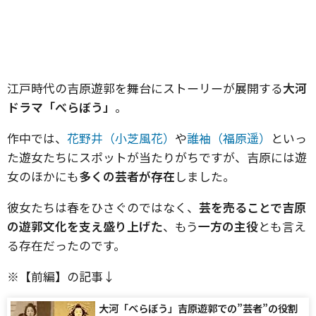
江戸時代の吉原遊郭を舞台にストーリーが展開する
大河
ドラマ「べらぼう」
。
作中では、
花野井（小芝風花）
や
誰袖（福原遥）
といっ
た遊女たちにスポットが当たりがちですが、吉原には遊
女のほかにも
多くの芸者が存在
しました。
彼女たちは春をひさぐのではなく、
芸を売ることで吉原
の遊郭文化を支え盛り上げた
、もう
一方の主役
とも言え
る存在だったのです。
※【前編】の記事↓
大河「べらぼう」吉原遊郭での”芸者”の役割