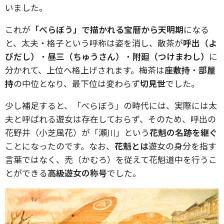
いました。
これが
「べらぼう」で描かれる宝暦から天明期
になる
と、太夫・格子という呼称は姿を消し、散茶が
呼出（よ
びだし）
・
昼三（ちゅうさん）
・
附廻（つけまわし）
に
分かれて、上位へ格上げされます。梅茶は
座敷持
・
部屋
持
の中位となり、最下位は変わらず
切見世
でした。
少し補足すると、「べらぼう」の時代には、実際には太
夫と呼ばれる遊女は存在しておらず、そのため、呼出の
花野井（小芝風花）が「瀬川」という
花魁の名跡を継ぐ
ことになったのです。なお、
花魁とは
遊女の身分を指す
言葉ではなく、禿（かむろ）を従えて花魁道中を行うこ
とができる
高級遊女の称号
でした。