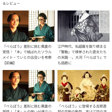
＆レビュー
『べらぼう』差別に挑む蔦重の
江戸時代、私娼窟を取り締まる
覚悟！「本」で結ばれたソウル
「警動」で検挙された遊女たち
メイト・ていとの出会いを考察
の末路…。大河『べらぼう』で
【前編】
も話題に
『べらぼう』差別に挑む蔦重の
「べらぼう」に登場する吉原遊
覚悟！「本」への想いが魂でつ
郭の花魁の髪型、実は江戸の流