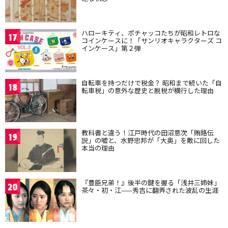
ハローキティ、ポチャッコたちが昭和レトロな
17
コインケースに！「サンリオキャラクターズ コ
インケース」第２弾
自転車を持つだけで税金？ 昭和まで続いた「自
18
転車税」の意外な歴史と脱税が横行した理由
教科書と違う！江戸時代の田沼意次「賄賂伝
19
説」の嘘と、水野忠邦が「大奥」を敵に回した
本当の理由
『豊臣兄弟！』後半の鍵を握る「浅井三姉妹」
20
茶々・初・江——秀吉に翻弄された波乱の生涯