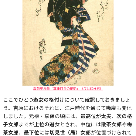
溪斎英泉筆「雲龍打掛の花魁」（浮世絵検索）
ここでひとつ
遊女の格付け
について確認しておきましょ
う。吉原におけるそれは、江戸時代を通じて幾度も変化
しました。元禄・享保の頃には、
最高位が太夫
、
次の格
子女郎
までが
上位の遊女
とされ、
中位
には
散茶女郎
や
梅
茶女郎
、
最下位
には
切見世（局）女郎
が位置づけられて