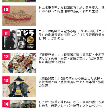
村上水軍を率いた戦国武将！幼い弟を支え、共
10
に海へ散った得居通幸の波乱に満ちた生涯
ゴジラの咆哮で目覚める朝…1954年公開『ゴジ
11
ラ』の貴重音源を搭載した「ゴジラ音声目覚ま
し時計」が新発売
『豊臣兄弟！』で萩原護が演じる武将・小堀正
12
次とは？秀長・秀吉・家康が重用、“出家を重
ねた実務派”の生涯
【豊臣兄弟！】2度の改易から復活した武将・
13
多賀秀種とは？豊臣秀長に仕えた半年間と波乱
の生涯
しっかり抹茶の味わい、さらに果実の香りも楽
14
しめる「無糖フレーバー抹茶」ストロベリー、