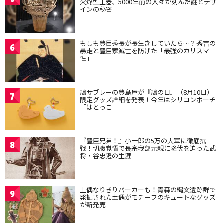
火焔型土器、5000年前の人々が刻んだ謎とデザ
インの秘密
もしも豊臣秀長が長生きしていたら…？秀吉の
6
暴走と豊臣家滅亡を防げた「最強のカリスマ
性」
鳩サブレーの豊島屋が『鳩の日』（8月10日）
7
限定グッズ詳細を発表！今年はシリコンポーチ
「はとっこ」
『豊臣兄弟！』小一郎の5万の大軍に徹底抗
8
戦！切腹覚悟で長宗我部元親に降伏を迫った武
将・谷忠澄の生涯
土偶なりきりパーカーも！青森の縄文遺跡群で
9
発掘された土偶がモチーフのキュートなグッズ
が新発売