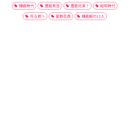
鎌倉時代
豊臣秀吉
豊臣兄弟！
昭和時代
光る君へ
葛飾北斎
鎌倉殿の13人