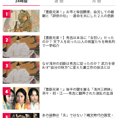
24時間
週 間
月 間
『豊臣兄弟！』お市と柴田勝家、自刃しての最
1
期と「辞世の句」…運命を共にした２人の悲劇
【豊臣兄弟！】秀吉は本当に「女狂い」だった
2
のか？ 天下人を彩った11人の側室たちを時系列
で一挙紹介
なぜ浅井の旧臣は秀吉に従ったのか？ 武力を使
3
わず“自分の味方”に変えた裏工作の技法とは
『豊臣兄弟！』後半の鍵を握る「浅井三姉妹」
4
茶々・初・江——秀吉に翻弄された波乱の生涯
あの装飾は「炎」ではない？縄文時代の国宝・
5