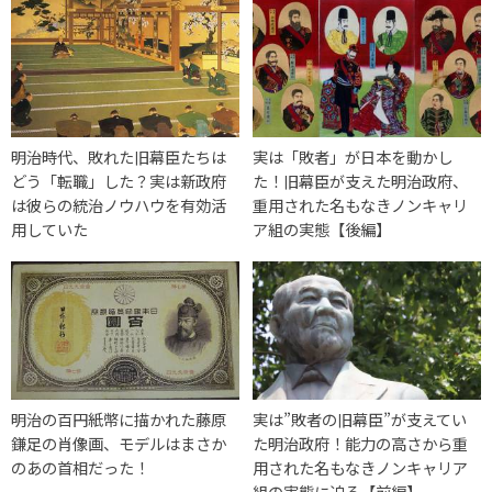
明治時代、敗れた旧幕臣たちは
実は「敗者」が日本を動かし
どう「転職」した？実は新政府
た！旧幕臣が支えた明治政府、
は彼らの統治ノウハウを有効活
重用された名もなきノンキャリ
用していた
ア組の実態【後編】
明治の百円紙幣に描かれた藤原
実は”敗者の旧幕臣”が支えてい
鎌足の肖像画、モデルはまさか
た明治政府！能力の高さから重
のあの首相だった！
用された名もなきノンキャリア
組の実態に迫る【前編】