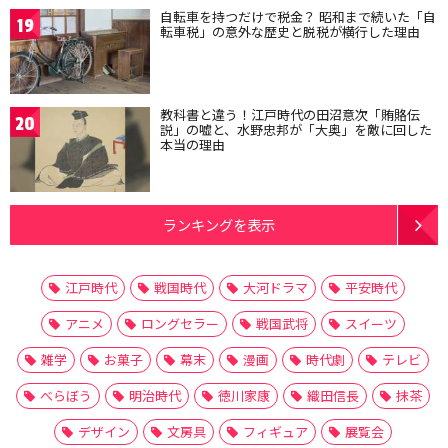
自転車を持つだけで税金？ 昭和まで続いた「自
19
転車税」の意外な歴史と脱税が横行した理由
教科書と違う！江戸時代の田沼意次「賄賂伝
20
説」の嘘と、水野忠邦が「大奥」を敵に回した
本当の理由
ランキングを表示
江戸時代
戦国時代
大河ドラマ
平安時代
アニメ
ロングセラー
戦国武将
スイーツ
雑学
お菓子
幕末
漫画
時代劇
テレビ
べらぼう
明治時代
徳川家康
織田信長
抹茶
デザイン
文房具
フィギュア
展覧会