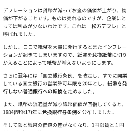
デフレーションは貨幣が減ってお金の価値が上がり、物
価が下がることです。ものは売れるのですが、企業にと
っては利益が少ないわけです。これは
「松方デフレ」
と
呼ばれました。
しかし、ここで紙幣を大量に発行するとまたインフレー
ションが起きてしまいますので、紙幣を
兌換紙幣
に切り
かえることによって紙幣が増えないようにします。
さらに翌年には「国立銀行条例」を改定し、すでに開業
している国立銀行の営業許可年限を20年とし、
紙幣を発
行しない普通銀行への転換
を定めました。
また、紙幣の流通量が減り紙幣価値が回復してくると、
1884(明治17)年に
兌換銀行券条例
を公布しました。
そして銀と紙幣の価値の差がなくなり、1円銀貨と１円