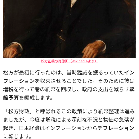
松方正義の肖像画（Wikipediaより）
松方が最初に行ったのは、当時猛威を振るっていた
イン
フレーション
を収束させることでした。そのために彼は
増税
を行って巷の紙幣を回収し、政府の支出を減らす
緊
縮予算
を編成します。
「松方財政」と呼ばれるこの政策により紙幣整理は進み
ましたが、今度は増税による深刻な不況と物価の急落が
起き、日本経済はインフレーションから
デフレーション
に転じます。