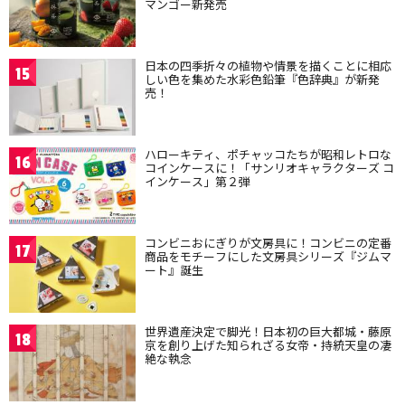
マンゴー新発売
日本の四季折々の植物や情景を描くことに相応
15
しい色を集めた水彩色鉛筆『色辞典』が新発
売！
ハローキティ、ポチャッコたちが昭和レトロな
16
コインケースに！「サンリオキャラクターズ コ
インケース」第２弾
コンビニおにぎりが文房具に！コンビニの定番
17
商品をモチーフにした文房具シリーズ『ジムマ
ート』誕生
世界遺産決定で脚光！日本初の巨大都城・藤原
18
京を創り上げた知られざる女帝・持統天皇の凄
絶な執念