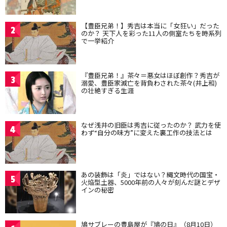
【豊臣兄弟！】秀吉は本当に「女狂い」だった
2
のか？ 天下人を彩った11人の側室たちを時系列
で一挙紹介
『豊臣兄弟！』茶々＝悪女はほぼ創作？秀吉が
3
溺愛、豊臣家滅亡を背負わされた茶々(井上和)
の壮絶すぎる生涯
なぜ浅井の旧臣は秀吉に従ったのか？ 武力を使
4
わず“自分の味方”に変えた裏工作の技法とは
あの装飾は「炎」ではない？縄文時代の国宝・
5
火焔型土器、5000年前の人々が刻んだ謎とデザ
インの秘密
鳩サブレーの豊島屋が『鳩の日』（8月10日）