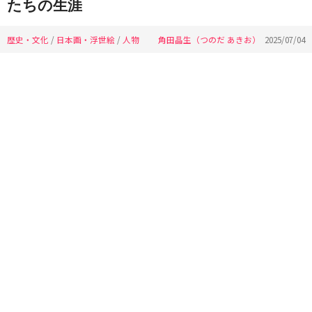
たちの生涯
歴史・文化
/
日本画・浮世絵
/
人物
角田晶生（つのだ あきお）
2025/07/04