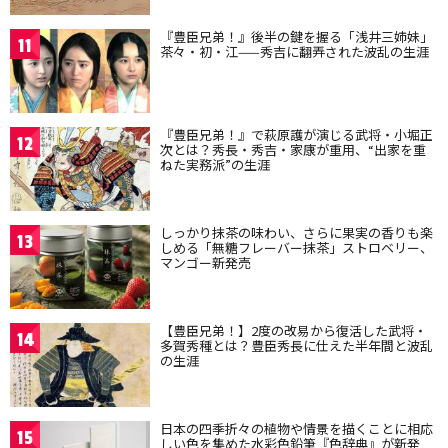
『豊臣兄弟！』後半の鍵を握る「浅井三姉妹」
11
茶々・初・江——秀吉に翻弄された波乱の生涯
『豊臣兄弟！』で萩原護が演じる武将・小堀正
12
次とは？秀長・秀吉・家康が重用、“出家を重
ねた実務派”の生涯
しっかり抹茶の味わい、さらに果実の香りも楽
13
しめる「無糖フレーバー抹茶」ストロベリー、
マンゴー新発売
【豊臣兄弟！】2度の改易から復活した武将・
14
多賀秀種とは？豊臣秀長に仕えた半年間と波乱
の生涯
日本の四季折々の植物や情景を描くことに相応
15
しい色を集めた水彩色鉛筆『色辞典』が新発