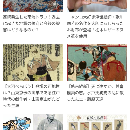
連続発生した南海トラフ！過去
ニャンコ大好き浮世絵師・歌川
に起きた地震の傾向と今後の被
国芳の名作を大胆にあしらった
害はどうなるのか？
お財布が登場！栃木レザーのヌ
メ革を使用
【大河べらぼう】登場の可能性
【幕末維新】天に達すか、尊皇
は？山東京伝の実弟である江戸
攘夷の志。水戸天狗党の乱に散
時代の戯作者・山東京山がたど
った志士・藤原天達
った生涯