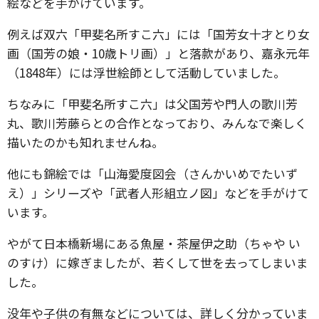
絵などを手がけています。
例えば双六「甲斐名所すこ六」には「国芳女十才とり女
画（国芳の娘・10歳トリ画）」と落款があり、嘉永元年
（1848年）には浮世絵師として活動していました。
ちなみに「甲斐名所すこ六」は父国芳や門人の歌川芳
丸、歌川芳藤らとの合作となっており、みんなで楽しく
描いたのかも知れませんね。
他にも錦絵では「山海愛度図会（さんかいめでたいず
え）」シリーズや「武者人形組立ノ図」などを手がけて
います。
やがて日本橋新場にある魚屋・茶屋伊之助（ちゃや い
のすけ）に嫁ぎましたが、若くして世を去ってしまいま
した。
没年や子供の有無などについては、詳しく分かっていま