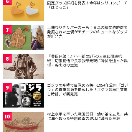
6
限定グッズ詳細を発表！今年はシリコンポーチ
「はとっこ」
土偶なりきりパーカーも！青森の縄文遺跡群で
7
発掘された土偶がモチーフのキュートなグッズ
が新発売
『豊臣兄弟！』小一郎の5万の大軍に徹底抗
8
戦！切腹覚悟で長宗我部元親に降伏を迫った武
将・谷忠澄の生涯
ゴジラの咆哮で目覚める朝…1954年公開『ゴジ
9
ラ』の貴重音源を搭載した「ゴジラ音声目覚ま
し時計」が新発売
村上水軍を率いた戦国武将！幼い弟を支え、共
10
に海へ散った得居通幸の波乱に満ちた生涯