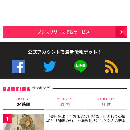
プレスリリース掲載サービス
公式アカウントで最新情報ゲット！
ランキング
RANKING
DAILY
WEEKLY
MONTHLY
24時間
週 間
月 間
『豊臣兄弟！』お市と柴田勝家、自刃しての最
1
期と「辞世の句」…運命を共にした２人の悲劇