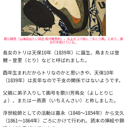
歌川国芳「山海目出たい図会 相州鰹魚釣」。左上のコマ絵に「女とり画」とあり、彼
女が手掛けている。
長女のトリは天保10年（1839年）に誕生、鳥または登
鯉・登里（とり）などと呼ばれました。
酉年生まれだからトリなのかと思いきや、天保10年
（1839年）は亥年なので干支の関係ではないようです。
父親に弟子入りして画号を歌川芳鳥女（よしとりじ
ょ）、または一燕斎（いちえんさい）と称しました。
浮世絵師としての活動は嘉永（1848〜1854年）から文久
（1861〜1864年）ごろにかけて行われ、読本の挿絵や錦