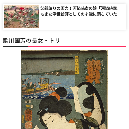
父親譲りの画力！河鍋暁斎の娘「河鍋暁翠」
もまた浮世絵師としての才能に満ちていた
歌川国芳の長女・トリ