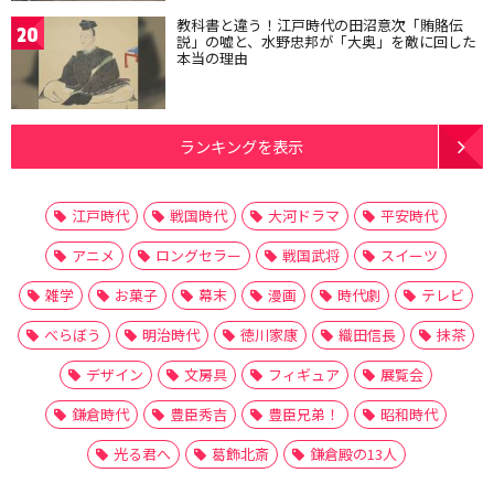
教科書と違う！江戸時代の田沼意次「賄賂伝
20
説」の嘘と、水野忠邦が「大奥」を敵に回した
本当の理由
ランキングを表示
江戸時代
戦国時代
大河ドラマ
平安時代
アニメ
ロングセラー
戦国武将
スイーツ
雑学
お菓子
幕末
漫画
時代劇
テレビ
べらぼう
明治時代
徳川家康
織田信長
抹茶
デザイン
文房具
フィギュア
展覧会
鎌倉時代
豊臣秀吉
豊臣兄弟！
昭和時代
光る君へ
葛飾北斎
鎌倉殿の13人