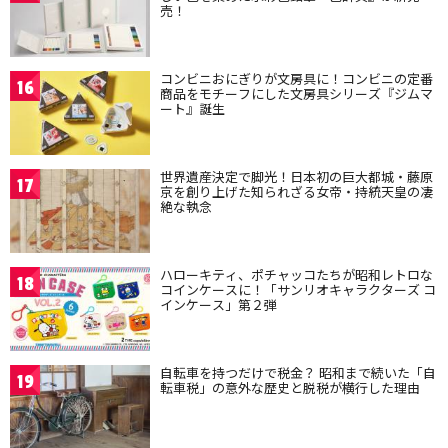
売！
コンビニおにぎりが文房具に！コンビニの定番
16
商品をモチーフにした文房具シリーズ『ジムマ
ート』誕生
世界遺産決定で脚光！日本初の巨大都城・藤原
17
京を創り上げた知られざる女帝・持統天皇の凄
絶な執念
ハローキティ、ポチャッコたちが昭和レトロな
18
コインケースに！「サンリオキャラクターズ コ
インケース」第２弾
自転車を持つだけで税金？ 昭和まで続いた「自
19
転車税」の意外な歴史と脱税が横行した理由