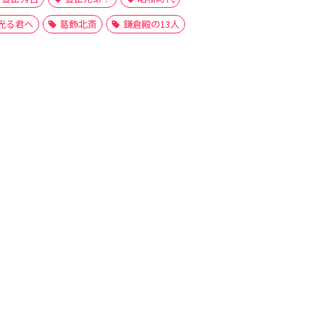
光る君へ
葛飾北斎
鎌倉殿の13人