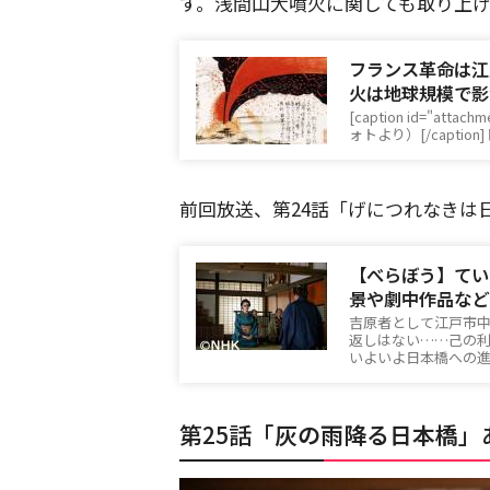
す。浅間山大噴火に関しても取り上
フランス革命は江
火は地球規模で影
[caption id="attach
ォトより）[/capti
前回放送、第24話「げにつれなきは
【べらぼう】てい
景や劇中作品など
吉原者として江戸市
返しはない……己の
いよいよ日本橋への
第25話「
灰の雨降る日本橋
」