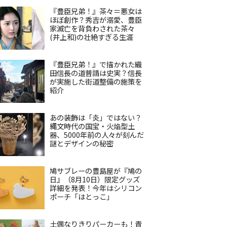
『豊臣兄弟！』茶々＝悪女は
ほぼ創作？秀吉が溺愛、豊臣
家滅亡を背負わされた茶々
(井上和)の壮絶すぎる生涯
『豊臣兄弟！』で描かれた織
田信長の道普請は史実？信長
が実施した街道整備の施策を
紹介
あの装飾は「炎」ではない？
縄文時代の国宝・火焔型土
器、5000年前の人々が刻んだ
謎とデザインの秘密
鳩サブレーの豊島屋が『鳩の
日』（8月10日）限定グッズ
詳細を発表！今年はシリコン
ポーチ「はとっこ」
土偶なりきりパーカーも！青