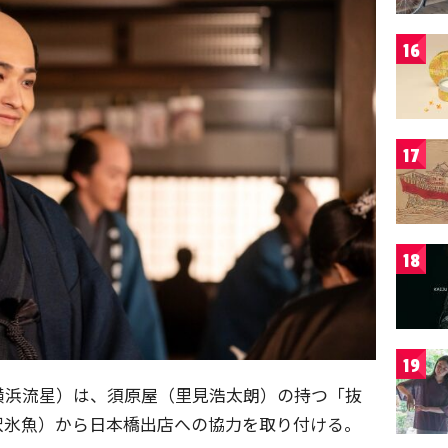
16
17
18
19
横浜流星）は、須原屋（里見浩太朗）の持つ「抜
沢氷魚）から日本橋出店への協力を取り付ける。