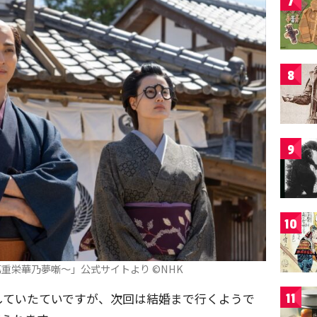
7
8
9
10
重栄華乃夢噺～」公式サイトより ©️NHK
していたていですが、次回は結婚まで行くようで
11