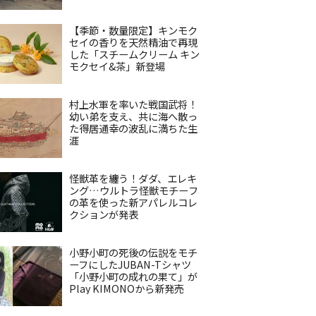
【季節・数量限定】キンモク
セイの香りを天然精油で再現
した「スチームクリーム キン
モクセイ&茶」新登場
村上水軍を率いた戦国武将！
幼い弟を支え、共に海へ散っ
た得居通幸の波乱に満ちた生
涯
怪獣革を纏う！ダダ、エレキ
ング…ウルトラ怪獣モチーフ
の革を使った新アパレルコレ
クションが発表
小野小町の死後の伝説をモチ
ーフにしたJUBAN-Tシャツ
「小野小町の成れの果て」が
Play KIMONOから新発売