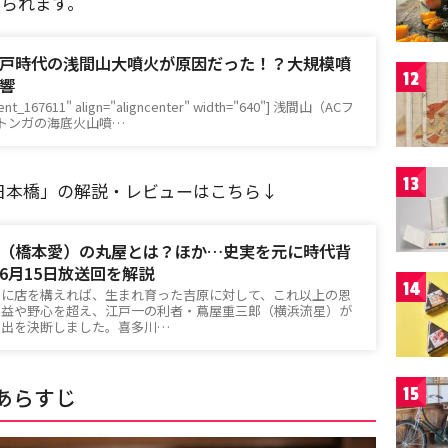
げられます。
戸時代の浅間山大噴火が原因だった！？大規模噴
12
響
ment_167611" align="aligncenter" width="640"] 浅間山（ACフ
on]トンガの海底火山噴…
13
日本橋」の解説・レビューはこちら↓
（橋本愛）の丸屋とは？ほか…史実を元に時代背
6月15日放送回を解説
14
中に店を構えれば、生まれ育った吉原に対して、これ以上の恩
利益や野心を超え、江戸一の利者・蔦屋重三郎（横浜流星）が
進出を決断しました。喜多川…
あらすじ
15