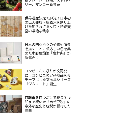
リー、マンゴー新発売
世界遺産決定で脚光！日本初
の巨大都城・藤原京を創り上
げた知られざる女帝・持統天
皇の凄絶な執念
日本の四季折々の植物や情景
を描くことに相応しい色を集
めた水彩色鉛筆『色辞典』が
新発売！
コンビニおにぎりが文房具
に！コンビニの定番商品をモ
チーフにした文房具シリーズ
『ジムマート』誕生
自転車を持つだけで税金？ 昭
和まで続いた「自転車税」の
意外な歴史と脱税が横行した
理由