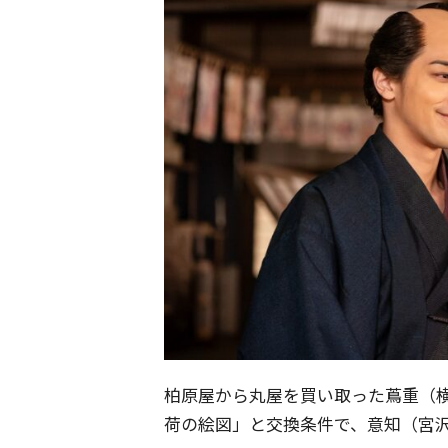
柏原屋から丸屋を買い取った蔦重（
荷の絵図」と交換条件で、意知（宮