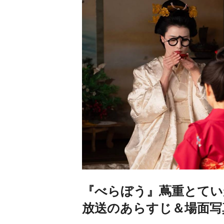
『べらぼう』蔦重とていが
放送のあらすじ＆場面写