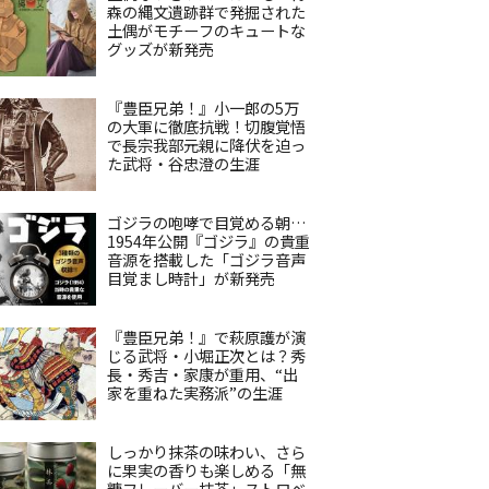
森の縄文遺跡群で発掘された
土偶がモチーフのキュートな
グッズが新発売
『豊臣兄弟！』小一郎の5万
の大軍に徹底抗戦！切腹覚悟
で長宗我部元親に降伏を迫っ
た武将・谷忠澄の生涯
ゴジラの咆哮で目覚める朝…
1954年公開『ゴジラ』の貴重
音源を搭載した「ゴジラ音声
目覚まし時計」が新発売
『豊臣兄弟！』で萩原護が演
じる武将・小堀正次とは？秀
長・秀吉・家康が重用、“出
家を重ねた実務派”の生涯
しっかり抹茶の味わい、さら
に果実の香りも楽しめる「無
糖フレーバー抹茶」ストロベ