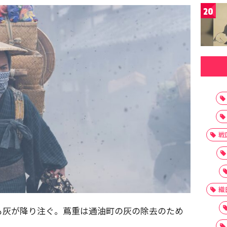
20
戦
織
も灰が降り注ぐ。蔦重は通油町の灰の除去のため