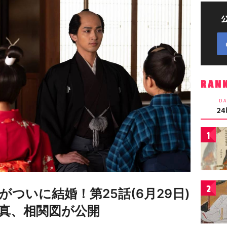
RAN
DA
2
1
2
ついに結婚！第25話(6月29日)
真、相関図が公開