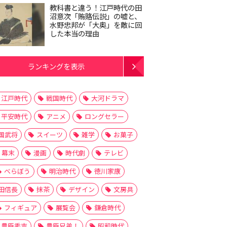
教科書と違う！江戸時代の田
沼意次「賄賂伝説」の嘘と、
水野忠邦が「大奥」を敵に回
した本当の理由
ランキングを表示
江戸時代
戦国時代
大河ドラマ
平安時代
アニメ
ロングセラー
国武将
スイーツ
雑学
お菓子
幕末
漫画
時代劇
テレビ
べらぼう
明治時代
徳川家康
田信長
抹茶
デザイン
文房具
フィギュア
展覧会
鎌倉時代
豊臣秀吉
豊臣兄弟！
昭和時代