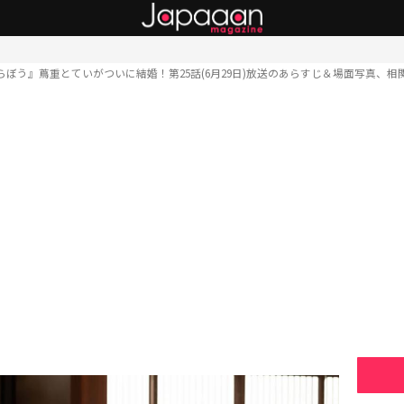
らぼう』蔦重とていがついに結婚！第25話(6月29日)放送のあらすじ＆場面写真、相