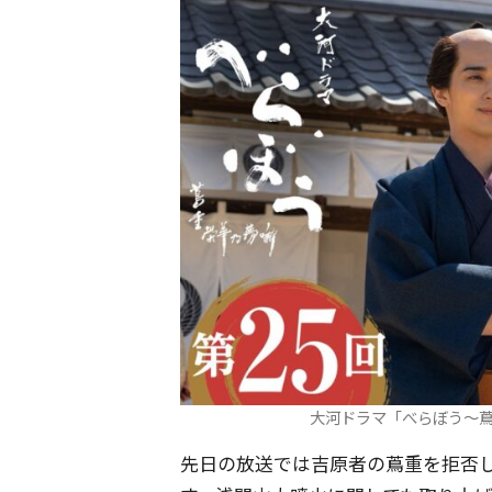
大河ドラマ「べらぼう～蔦
先日の放送では吉原者の蔦重を拒否