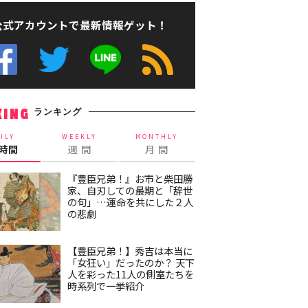
公式アカウントで最新情報ゲット！
ランキング
KING
ILY
WEEKLY
MONTHLY
4時間
週 間
月 間
『豊臣兄弟！』お市と柴田勝
家、自刃しての最期と「辞世
の句」…運命を共にした２人
の悲劇
【豊臣兄弟！】秀吉は本当に
「女狂い」だったのか？ 天下
人を彩った11人の側室たちを
時系列で一挙紹介