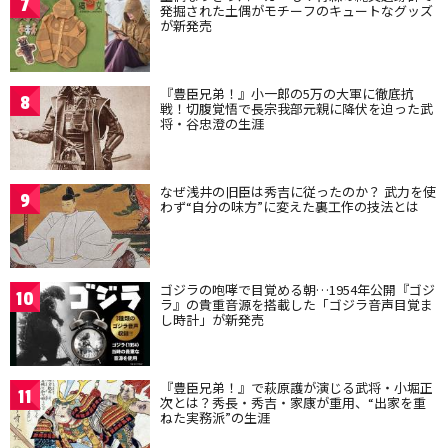
7
発掘された土偶がモチーフのキュートなグッズ
が新発売
『豊臣兄弟！』小一郎の5万の大軍に徹底抗
8
戦！切腹覚悟で長宗我部元親に降伏を迫った武
将・谷忠澄の生涯
なぜ浅井の旧臣は秀吉に従ったのか？ 武力を使
9
わず“自分の味方”に変えた裏工作の技法とは
ゴジラの咆哮で目覚める朝…1954年公開『ゴジ
10
ラ』の貴重音源を搭載した「ゴジラ音声目覚ま
し時計」が新発売
『豊臣兄弟！』で萩原護が演じる武将・小堀正
11
次とは？秀長・秀吉・家康が重用、“出家を重
ねた実務派”の生涯