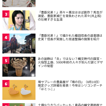
『豊臣兄弟！』茶々＝悪女はほぼ創作？秀吉が
3
溺愛、豊臣家滅亡を背負わされた茶々(井上和)
の壮絶すぎる生涯
『豊臣兄弟！』で描かれた織田信長の道普請は
4
史実？信長が実施した街道整備の施策を紹介
あの装飾は「炎」ではない？縄文時代の国宝・
5
火焔型土器、5000年前の人々が刻んだ謎とデザ
インの秘密
鳩サブレーの豊島屋が『鳩の日』（8月10日）
6
限定グッズ詳細を発表！今年はシリコンポーチ
「はとっこ」
土偶なりきりパーカーも！青森の縄文遺跡群で