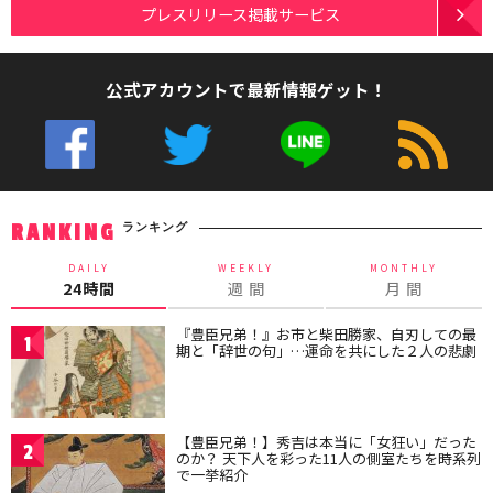
プレスリリース掲載サービス
公式アカウントで最新情報ゲット！
ランキング
RANKING
DAILY
WEEKLY
MONTHLY
24時間
週 間
月 間
『豊臣兄弟！』お市と柴田勝家、自刃しての最
1
期と「辞世の句」…運命を共にした２人の悲劇
【豊臣兄弟！】秀吉は本当に「女狂い」だった
2
のか？ 天下人を彩った11人の側室たちを時系列
で一挙紹介