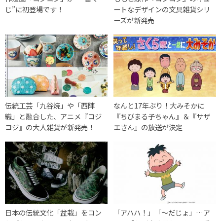
じ”に初登場です！
ートなデザインの文具雑貨シリ
ーズが新発売
伝統工芸「九谷焼」や「西陣
なんと17年ぶり！大みそかに
織」と融合した、アニメ『コジ
『ちびまる子ちゃん』＆『サザ
コジ』の大人雑貨が新発売！
エさん』の放送が決定
日本の伝統文化「盆栽」をコン
「アハハ！」「～だじょ」…ア