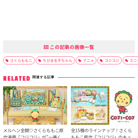
この記事の画像一覧
さくらももこ
ちびまる子ちゃん
アニメ
コジコジ
スニ
関連する記事
RELATED
メルヘン全開♡さくらももこ原
全15種のラインナップ！さくら
作漫画「コジコジ」が”一番く
ももこ原作『コジコジ』のキュ