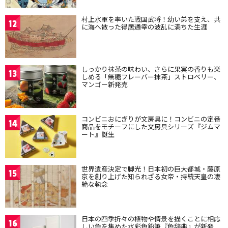
村上水軍を率いた戦国武将！幼い弟を支え、共
12
に海へ散った得居通幸の波乱に満ちた生涯
しっかり抹茶の味わい、さらに果実の香りも楽
13
しめる「無糖フレーバー抹茶」ストロベリー、
マンゴー新発売
コンビニおにぎりが文房具に！コンビニの定番
14
商品をモチーフにした文房具シリーズ『ジムマ
ート』誕生
世界遺産決定で脚光！日本初の巨大都城・藤原
15
京を創り上げた知られざる女帝・持統天皇の凄
絶な執念
日本の四季折々の植物や情景を描くことに相応
16
しい色を集めた水彩色鉛筆『色辞典』が新発