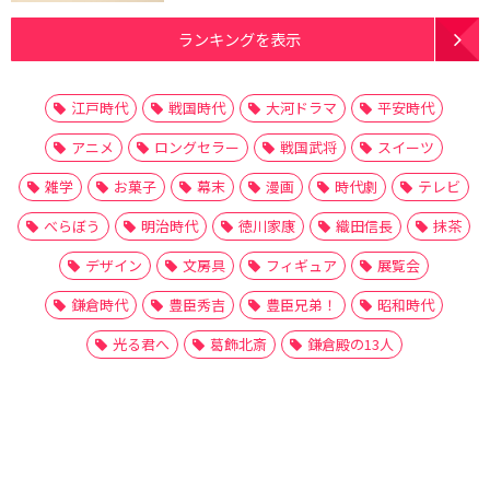
ランキングを表示
江戸時代
戦国時代
大河ドラマ
平安時代
アニメ
ロングセラー
戦国武将
スイーツ
雑学
お菓子
幕末
漫画
時代劇
テレビ
べらぼう
明治時代
徳川家康
織田信長
抹茶
デザイン
文房具
フィギュア
展覧会
鎌倉時代
豊臣秀吉
豊臣兄弟！
昭和時代
光る君へ
葛飾北斎
鎌倉殿の13人