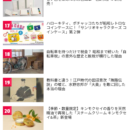
売！
ハローキティ、ポチャッコたちが昭和レトロな
17
コインケースに！「サンリオキャラクターズ コ
インケース」第２弾
自転車を持つだけで税金？ 昭和まで続いた「自
18
転車税」の意外な歴史と脱税が横行した理由
教科書と違う！江戸時代の田沼意次「賄賂伝
19
説」の嘘と、水野忠邦が「大奥」を敵に回した
本当の理由
【季節・数量限定】キンモクセイの香りを天然
20
精油で再現した「スチームクリーム キンモクセ
イ&茶」新登場