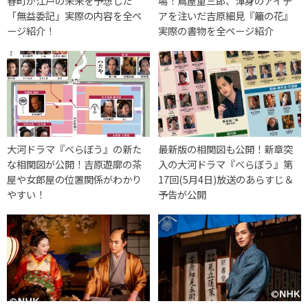
春町が江戸の未来を予想した
場！蔦屋重三郎、渾身のアイデ
「無益委記」実際の内容を全ペ
アを注いだ吉原細見『籬の花』
ージ紹介！
実際の書物を全ページ紹介
大河ドラマ『べらぼう』の新た
最新版の相関図も公開！新章突
な相関図が公開！吉原遊廓の茶
入の大河ドラマ『べらぼう』第
屋や女郎屋の位置関係がわかり
17回(5月4日)放送のあらすじ＆
やすい！
予告が公開