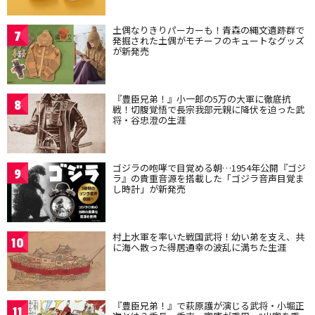
土偶なりきりパーカーも！青森の縄文遺跡群で
7
発掘された土偶がモチーフのキュートなグッズ
が新発売
『豊臣兄弟！』小一郎の5万の大軍に徹底抗
8
戦！切腹覚悟で長宗我部元親に降伏を迫った武
将・谷忠澄の生涯
ゴジラの咆哮で目覚める朝…1954年公開『ゴジ
9
ラ』の貴重音源を搭載した「ゴジラ音声目覚ま
し時計」が新発売
村上水軍を率いた戦国武将！幼い弟を支え、共
10
に海へ散った得居通幸の波乱に満ちた生涯
『豊臣兄弟！』で萩原護が演じる武将・小堀正
11