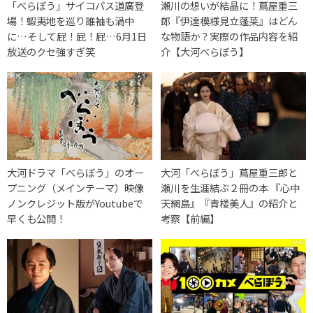
「べらぼう」サイコパス道廣登
瀬川の想いが結晶に！蔦屋重三
場！蝦夷地を巡り誰袖も渦中
郎『伊達模様見立蓬莱』はどん
に…そして屁！屁！屁…6月1日
な物語か？実際の作品内容を紹
放送のクセ強すぎ笑
介【大河べらぼう】
大河ドラマ「べらぼう」のオー
大河「べらぼう」蔦屋重三郎と
プニング（メインテーマ）映像
瀬川を生涯結ぶ２冊の本 『心中
ノンクレジット版がYoutubeで
天網島』『青楼美人』の紹介と
早くも公開！
考察【前編】