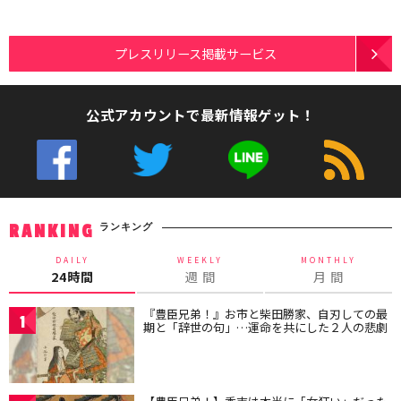
プレスリリース掲載サービス
公式アカウントで最新情報ゲット！
ランキング
RANKING
DAILY
WEEKLY
MONTHLY
24時間
週 間
月 間
『豊臣兄弟！』お市と柴田勝家、自刃しての最
1
期と「辞世の句」…運命を共にした２人の悲劇