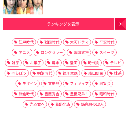
ランキングを表示
江戸時代
戦国時代
大河ドラマ
平安時代
アニメ
ロングセラー
戦国武将
スイーツ
雑学
お菓子
幕末
漫画
時代劇
テレビ
べらぼう
明治時代
徳川家康
織田信長
抹茶
デザイン
文房具
フィギュア
展覧会
鎌倉時代
豊臣秀吉
豊臣兄弟！
昭和時代
光る君へ
葛飾北斎
鎌倉殿の13人