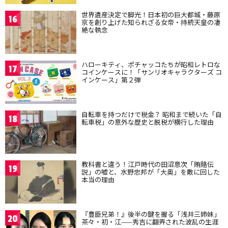
世界遺産決定で脚光！日本初の巨大都城・藤原
16
京を創り上げた知られざる女帝・持統天皇の凄
絶な執念
ハローキティ、ポチャッコたちが昭和レトロな
17
コインケースに！「サンリオキャラクターズ コ
インケース」第２弾
自転車を持つだけで税金？ 昭和まで続いた「自
18
転車税」の意外な歴史と脱税が横行した理由
教科書と違う！江戸時代の田沼意次「賄賂伝
19
説」の嘘と、水野忠邦が「大奥」を敵に回した
本当の理由
『豊臣兄弟！』後半の鍵を握る「浅井三姉妹」
20
茶々・初・江——秀吉に翻弄された波乱の生涯