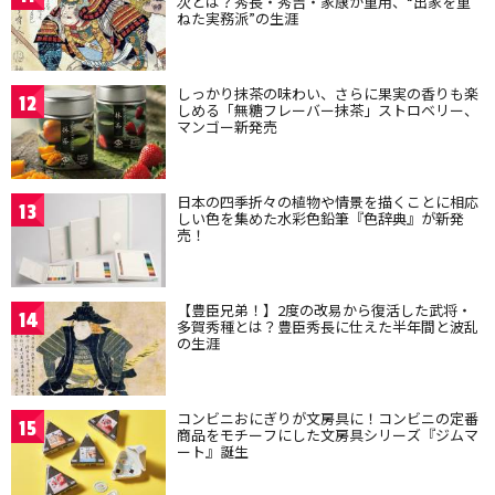
次とは？秀長・秀吉・家康が重用、“出家を重
ねた実務派”の生涯
しっかり抹茶の味わい、さらに果実の香りも楽
12
しめる「無糖フレーバー抹茶」ストロベリー、
マンゴー新発売
日本の四季折々の植物や情景を描くことに相応
13
しい色を集めた水彩色鉛筆『色辞典』が新発
売！
【豊臣兄弟！】2度の改易から復活した武将・
14
多賀秀種とは？豊臣秀長に仕えた半年間と波乱
の生涯
コンビニおにぎりが文房具に！コンビニの定番
15
商品をモチーフにした文房具シリーズ『ジムマ
ート』誕生