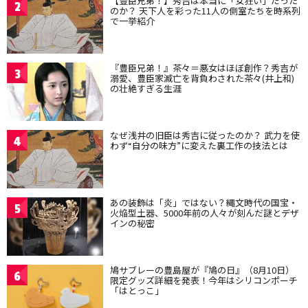
【豊臣兄弟！】秀吉は本当に「女狂い」だった
2
のか？ 天下人を彩った11人の側室たちを時系列
で一挙紹介
『豊臣兄弟！』茶々＝悪女はほぼ創作？秀吉が
3
溺愛、豊臣家滅亡を背負わされた茶々(井上和)
の壮絶すぎる生涯
なぜ浅井の旧臣は秀吉に従ったのか？ 武力を使
4
わず“自分の味方”に変えた裏工作の技法とは
あの装飾は「炎」ではない？縄文時代の国宝・
5
火焔型土器、5000年前の人々が刻んだ謎とデザ
インの秘密
鳩サブレーの豊島屋が『鳩の日』（8月10日）
6
限定グッズ詳細を発表！今年はシリコンポーチ
「はとっこ」