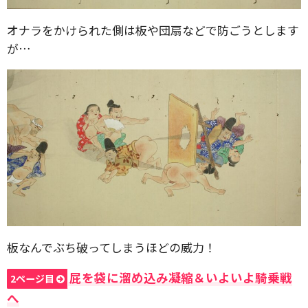
オナラをかけられた側は板や団扇などで防ごうとします
が…
板なんでぶち破ってしまうほどの威力！
屁を袋に溜め込み凝縮＆いよいよ騎乗戦
2ページ目
へ