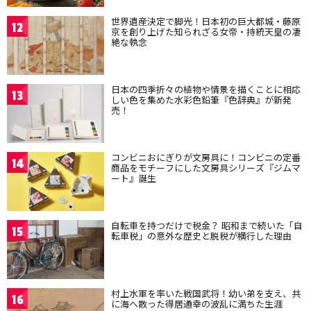
世界遺産決定で脚光！日本初の巨大都城・藤原
12
京を創り上げた知られざる女帝・持統天皇の凄
絶な執念
日本の四季折々の植物や情景を描くことに相応
13
しい色を集めた水彩色鉛筆『色辞典』が新発
売！
コンビニおにぎりが文房具に！コンビニの定番
14
商品をモチーフにした文房具シリーズ『ジムマ
ート』誕生
自転車を持つだけで税金？ 昭和まで続いた「自
15
転車税」の意外な歴史と脱税が横行した理由
村上水軍を率いた戦国武将！幼い弟を支え、共
16
に海へ散った得居通幸の波乱に満ちた生涯