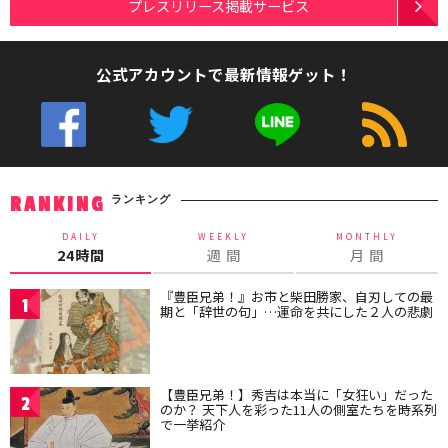
プレスリリース掲載サービス
公式アカウントで最新情報ゲット！
ランキング
RANKING
DAILY
WEEKLY
MONTHLY
24時間
週 間
月 間
『豊臣兄弟！』お市と柴田勝家、自刃しての最
1
期と「辞世の句」…運命を共にした２人の悲劇
【豊臣兄弟！】秀吉は本当に「女狂い」だった
2
のか？ 天下人を彩った11人の側室たちを時系列
で一挙紹介