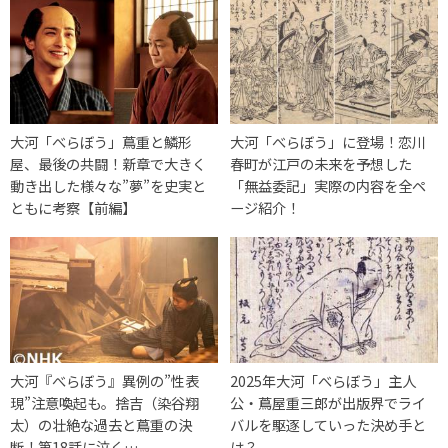
大河「べらぼう」蔦重と鱗形
大河「べらぼう」に登場！恋川
屋、最後の共闘！新章で大きく
春町が江戸の未来を予想した
動き出した様々な”夢”を史実と
「無益委記」実際の内容を全ペ
ともに考察【前編】
ージ紹介！
大河『べらぼう』異例の”性表
2025年大河「べらぼう」主人
現”注意喚起も。捨吉（染谷翔
公・蔦屋重三郎が出版界でライ
太）の壮絶な過去と蔦重の決
バルを駆逐していった決め手と
断！第18話に泣く…
は？