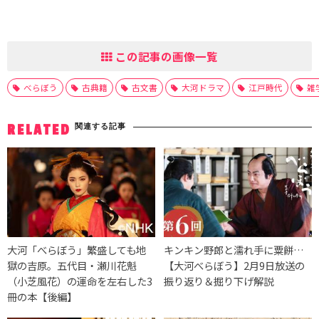
この記事の画像一覧
べらぼう
古典籍
古文書
大河ドラマ
江戸時代
雑
関連する記事
RELATED
大河「べらぼう」繁盛しても地
キンキン野郎と濡れ手に粟餅…
獄の吉原。五代目・瀬川花魁
【大河べらぼう】2月9日放送の
（小芝風花）の運命を左右した3
振り返り＆掘り下げ解説
冊の本【後編】