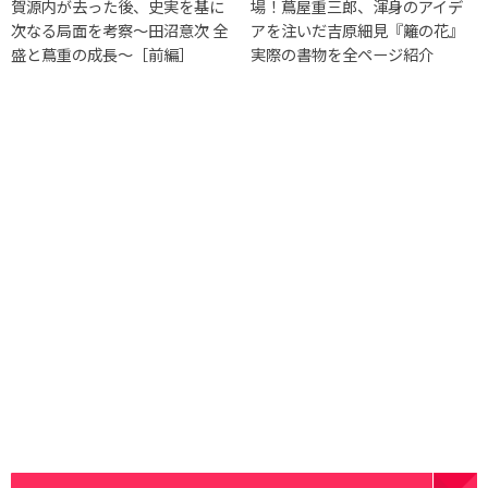
賀源内が去った後、史実を基に
場！蔦屋重三郎、渾身のアイデ
次なる局面を考察〜田沼意次 全
アを注いだ吉原細見『籬の花』
盛と蔦重の成長〜［前編］
実際の書物を全ページ紹介