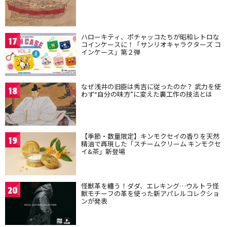
ハローキティ、ポチャッコたちが昭和レトロな
17
コインケースに！「サンリオキャラクターズ コ
インケース」第２弾
なぜ浅井の旧臣は秀吉に従ったのか？ 武力を使
18
わず“自分の味方”に変えた裏工作の技法とは
【季節・数量限定】キンモクセイの香りを天然
19
精油で再現した「スチームクリーム キンモクセ
イ&茶」新登場
怪獣革を纏う！ダダ、エレキング…ウルトラ怪
20
獣モチーフの革を使った新アパレルコレクショ
ンが発表