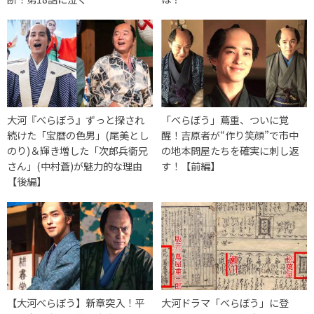
大河『べらぼう』ずっと探され
「べらぼう」蔦重、ついに覚
続けた「宝暦の色男」(尾美とし
醒！吉原者が“作り笑顔”で市中
のり)＆輝き増した「次郎兵衞兄
の地本問屋たちを確実に刺し返
さん」(中村蒼)が魅力的な理由
す！【前編】
【後編】
【大河べらぼう】新章突入！平
大河ドラマ「べらぼう」に登