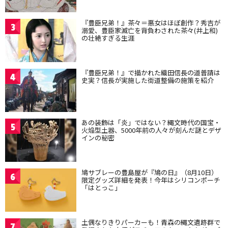
『豊臣兄弟！』茶々＝悪女はほぼ創作？秀吉が
3
溺愛、豊臣家滅亡を背負わされた茶々(井上和)
の壮絶すぎる生涯
『豊臣兄弟！』で描かれた織田信長の道普請は
4
史実？信長が実施した街道整備の施策を紹介
あの装飾は「炎」ではない？縄文時代の国宝・
5
火焔型土器、5000年前の人々が刻んだ謎とデザ
インの秘密
鳩サブレーの豊島屋が『鳩の日』（8月10日）
6
限定グッズ詳細を発表！今年はシリコンポーチ
「はとっこ」
土偶なりきりパーカーも！青森の縄文遺跡群で
7