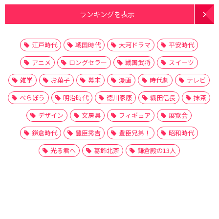
ランキングを表示
江戸時代
戦国時代
大河ドラマ
平安時代
アニメ
ロングセラー
戦国武将
スイーツ
雑学
お菓子
幕末
漫画
時代劇
テレビ
べらぼう
明治時代
徳川家康
織田信長
抹茶
デザイン
文房具
フィギュア
展覧会
鎌倉時代
豊臣秀吉
豊臣兄弟！
昭和時代
光る君へ
葛飾北斎
鎌倉殿の13人