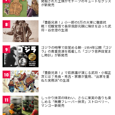
発掘された土偶がモチーフのキュートなグッズ
が新発売
『豊臣兄弟！』小一郎の5万の大軍に徹底抗
8
戦！切腹覚悟で長宗我部元親に降伏を迫った武
将・谷忠澄の生涯
ゴジラの咆哮で目覚める朝…1954年公開『ゴジ
9
ラ』の貴重音源を搭載した「ゴジラ音声目覚ま
し時計」が新発売
『豊臣兄弟！』で萩原護が演じる武将・小堀正
10
次とは？秀長・秀吉・家康が重用、“出家を重
ねた実務派”の生涯
しっかり抹茶の味わい、さらに果実の香りも楽
11
しめる「無糖フレーバー抹茶」ストロベリー、
マンゴー新発売