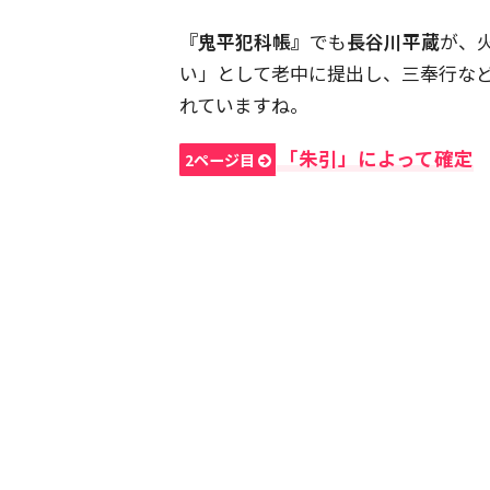
『鬼平犯科帳』
でも
長谷川平蔵
が、
い」として老中に提出し、三奉行な
れていますね。
「朱引」によって確定
2ページ目