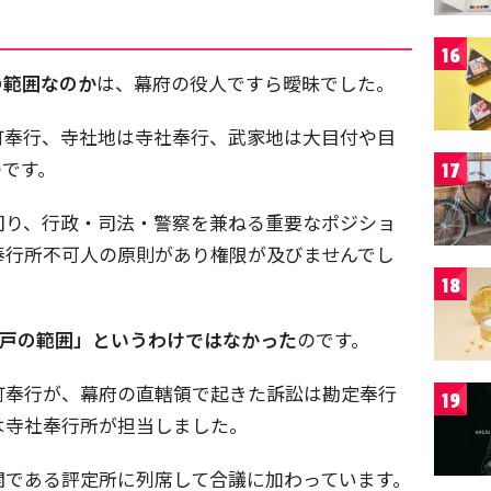
16
の範囲なのか
は、幕府の役人ですら曖昧でした。
町奉行、寺社地は寺社奉行、武家地は大目付や目
のです。
17
司り、行政・司法・警察を兼ねる重要なポジショ
奉行所不可人の原則があり権限が及びませんでし
18
江戸の範囲」というわけではなかった
のです。
町奉行が、幕府の直轄領で起きた訴訟は勘定奉行
19
は寺社奉行所が担当しました。
関である評定所に列席して合議に加わっています。