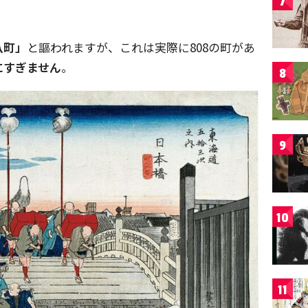
7
八町」
と謳われますが、これは実際に808の町があ
にすぎません
。
8
9
10
11