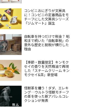
コンビニおにぎりが文房具
に！コンビニの定番商品をモ
チーフにした文房具シリーズ
『ジムマート』誕生
自転車を持つだけで税金？ 昭
和まで続いた「自転車税」の
意外な歴史と脱税が横行した
理由
【季節・数量限定】キンモク
セイの香りを天然精油で再現
した「スチームクリーム キン
モクセイ&茶」新登場
怪獣革を纏う！ダダ、エレキ
ング…ウルトラ怪獣モチーフ
の革を使った新アパレルコレ
クションが発表