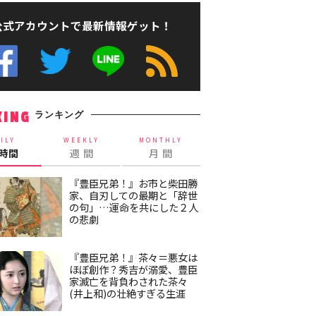
公式アカウントで最新情報ゲット！
ランキング
KING
ILY
WEEKLY
MONTHLY
4時間
週 間
月 間
『豊臣兄弟！』お市と柴田勝
家、自刃しての最期と「辞世
の句」…運命を共にした２人
の悲劇
『豊臣兄弟！』茶々＝悪女は
ほぼ創作？秀吉が溺愛、豊臣
家滅亡を背負わされた茶々
(井上和)の壮絶すぎる生涯