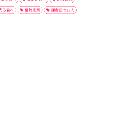
光る君へ
葛飾北斎
鎌倉殿の13人