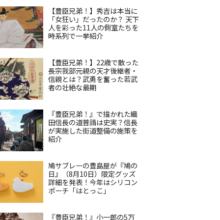
【豊臣兄弟！】秀吉は本当に
「女狂い」だったのか？ 天下
人を彩った11人の側室たちを
時系列で一挙紹介
【豊臣兄弟！】22歳で散った
長宗我部元親の天才後継者・
信親とは？武勇を奮った若武
者の壮絶な最期
『豊臣兄弟！』で描かれた織
田信長の道普請は史実？信長
が実施した街道整備の施策を
紹介
鳩サブレーの豊島屋が『鳩の
日』（8月10日）限定グッズ
詳細を発表！今年はシリコン
ポーチ「はとっこ」
『豊臣兄弟！』小一郎の5万