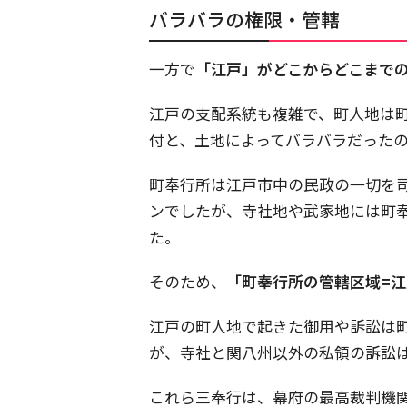
バラバラの権限・管轄
一方で
「江戸」がどこからどこまで
江戸の支配系統も複雑で、町人地は
付と、土地によってバラバラだった
町奉行所は江戸市中の民政の一切を
ンでしたが、寺社地や武家地には町
た。
そのため、
「町奉行所の管轄区域=
江戸の町人地で起きた御用や訴訟は
が、寺社と関八州以外の私領の訴訟
これら三奉行は、幕府の最高裁判機