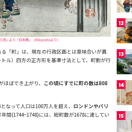
12
次』より「日本橋」（Wikipediaより）
ある「町」は、現在の行政区画とは意味合いが異
13
メートル）四方の正方形を基準寸法として、町割が行
原型がほぼでき上がり、
この頃にすでに町の数は808
14
33となって人口は100万人を超え、
ロンドンやパリ
年間(1744~1748)には、総町数が1678に達してい
15