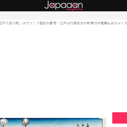
江戸八百八町」はウソ！？超巨大都市・江戸は行政区分や町奉行の管轄もめちゃく