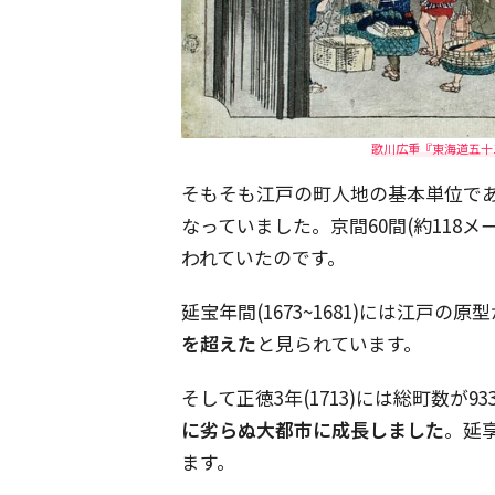
歌川広重『東海道五十三
そもそも江戸の町人地の基本単位で
なっていました。京間60間(約118
われていたのです。
延宝年間(1673~1681)には江戸の
を超えた
と見られています。
そして正徳3年(1713)には総町数が9
に劣らぬ大都市に成長しました
。延享
ます。