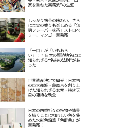
家を重ねた実務派”の生涯
しっかり抹茶の味わい、さら
に果実の香りも楽しめる「無
糖フレーバー抹茶」ストロベ
リー、マンゴー新発売
「一口」が「いもあら
い」！？ 日本の難読地名には
知られざる“名前の法則”があ
った
世界遺産決定で脚光！日本初
の巨大都城・藤原京を創り上
げた知られざる女帝・持統天
皇の凄絶な執念
日本の四季折々の植物や情景
を描くことに相応しい色を集
めた水彩色鉛筆『色辞典』が
新発売！