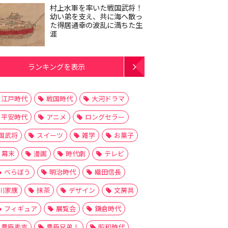
村上水軍を率いた戦国武将！
幼い弟を支え、共に海へ散っ
た得居通幸の波乱に満ちた生
涯
ランキングを表示
江戸時代
戦国時代
大河ドラマ
平安時代
アニメ
ロングセラー
国武将
スイーツ
雑学
お菓子
幕末
漫画
時代劇
テレビ
べらぼう
明治時代
織田信長
川家康
抹茶
デザイン
文房具
フィギュア
展覧会
鎌倉時代
豊臣秀吉
豊臣兄弟！
昭和時代