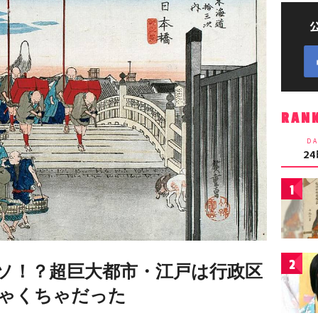
RAN
DA
2
1
2
ソ！？超巨大都市・江戸は行政区
ゃくちゃだった