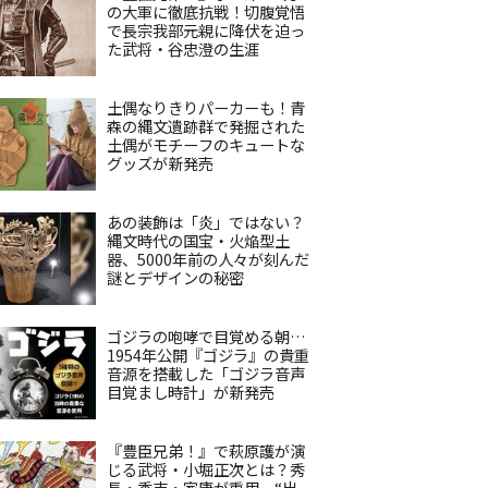
の大軍に徹底抗戦！切腹覚悟
で長宗我部元親に降伏を迫っ
た武将・谷忠澄の生涯
土偶なりきりパーカーも！青
森の縄文遺跡群で発掘された
土偶がモチーフのキュートな
グッズが新発売
あの装飾は「炎」ではない？
縄文時代の国宝・火焔型土
器、5000年前の人々が刻んだ
謎とデザインの秘密
ゴジラの咆哮で目覚める朝…
1954年公開『ゴジラ』の貴重
音源を搭載した「ゴジラ音声
目覚まし時計」が新発売
『豊臣兄弟！』で萩原護が演
じる武将・小堀正次とは？秀
長・秀吉・家康が重用、“出