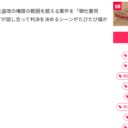
20
火盗改の権限の範囲を超える案件を「御仕置伺
どが話し合って判決を決めるシーンがたびたび描か
戦
徳