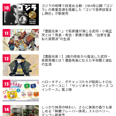
ゴジラの咆哮で目覚める朝…1954年公開『ゴジ
10
ラ』の貴重音源を搭載した「ゴジラ音声目覚ま
し時計」が新発売
『豊臣兄弟！』で萩原護が演じる武将・小堀正
11
次とは？秀長・秀吉・家康が重用、“出家を重
ねた実務派”の生涯
【豊臣兄弟！】2度の改易から復活した武将・
12
多賀秀種とは？豊臣秀長に仕えた半年間と波乱
の生涯
ハローキティ、ポチャッコたちが昭和レトロな
13
コインケースに！「サンリオキャラクターズ コ
インケース」第２弾
しっかり抹茶の味わい、さらに果実の香りも楽
14
しめる「無糖フレーバー抹茶」ストロベリー、
マンゴー新発売