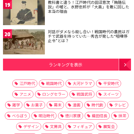
教科書と違う！江戸時代の田沼意次「賄賂伝
19
説」の嘘と、水野忠邦が「大奥」を敵に回した
本当の理由
対話がダメなら殺し合い！戦国時代の農民はガ
20
チで武器を持っていた…秀吉が発した“喧嘩停
止令”とは？
ランキングを表示
江戸時代
戦国時代
大河ドラマ
平安時代
アニメ
ロングセラー
戦国武将
スイーツ
雑学
お菓子
幕末
漫画
時代劇
テレビ
べらぼう
明治時代
徳川家康
織田信長
抹茶
デザイン
文房具
フィギュア
展覧会