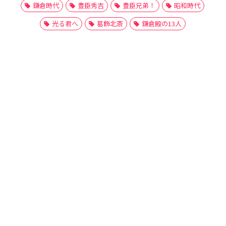
鎌倉時代
豊臣秀吉
豊臣兄弟！
昭和時代
光る君へ
葛飾北斎
鎌倉殿の13人