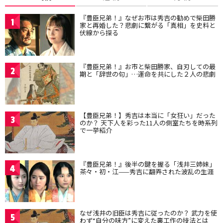
『豊臣兄弟！』なぜお市は秀吉の勧めで柴田勝
1
家と再婚した？悲劇に繋がる「真相」を史料と
伏線から探る
『豊臣兄弟！』お市と柴田勝家、自刃しての最
2
期と「辞世の句」…運命を共にした２人の悲劇
【豊臣兄弟！】秀吉は本当に「女狂い」だった
3
のか？ 天下人を彩った11人の側室たちを時系列
で一挙紹介
『豊臣兄弟！』後半の鍵を握る「浅井三姉妹」
4
茶々・初・江——秀吉に翻弄された波乱の生涯
なぜ浅井の旧臣は秀吉に従ったのか？ 武力を使
5
わず“自分の味方”に変えた裏工作の技法とは