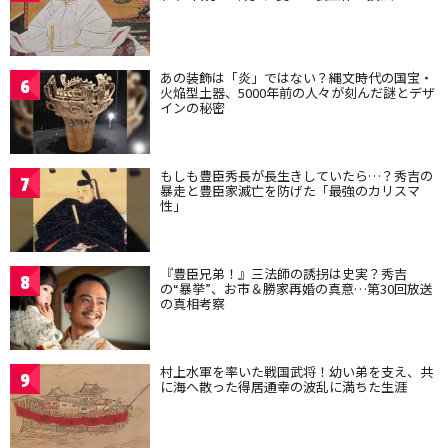
あの装飾は「炎」ではない？縄文時代の国宝・
6
火焔型土器、5000年前の人々が刻んだ謎とデザ
インの秘密
もしも豊臣秀長が長生きしていたら…？秀吉の
7
暴走と豊臣家滅亡を防げた「最強のカリスマ
性」
『豊臣兄弟！』三法師の誘拐は史実？秀吉
8
の“暴挙”、お市＆勝家再婚の真意…第30回放送
の真相考察
村上水軍を率いた戦国武将！幼い弟を支え、共
9
に海へ散った得居通幸の波乱に満ちた生涯