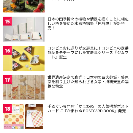
日本の四季折々の植物や情景を描くことに相応
15
しい色を集めた水彩色鉛筆『色辞典』が新発
売！
コンビニおにぎりが文房具に！コンビニの定番
16
商品をモチーフにした文房具シリーズ『ジムマ
ート』誕生
世界遺産決定で脚光！日本初の巨大都城・藤原
17
京を創り上げた知られざる女帝・持統天皇の凄
絶な執念
手ぬぐい専門店「かまわぬ」の人気柄がポスト
18
カードに『かまわぬ POSTCARD BOOK』発売