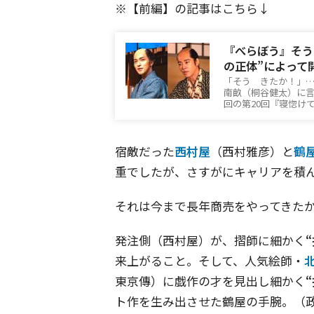
※【前編】の記事はこちら↓
『べらぼう』そう
の正体”によって
「そう きたか！」
南畝（桐谷健太）に
回の第20回『寝惚け
宿敵だった
西村屋
（西村雅彦）と
鶴
重でしたが、さすがにキャリアを積
それは今まで長年商売をやってきた
発注側（西村屋）が、摺師に細かく
来上がること。そして、人気絵師・
東京傳）に戯作の才を見出し細かく
ト作を生み出させた鶴屋の手腕。（政