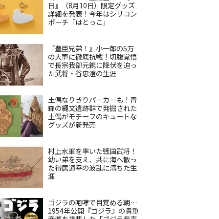
日』（8月10日）限定グッズ
詳細を発表！今年はシリコン
ポーチ「はとっこ」
『豊臣兄弟！』小一郎の5万
の大軍に徹底抗戦！切腹覚悟
で長宗我部元親に降伏を迫っ
た武将・谷忠澄の生涯
土偶なりきりパーカーも！青
森の縄文遺跡群で発掘された
土偶がモチーフのキュートな
グッズが新発売
村上水軍を率いた戦国武将！
幼い弟を支え、共に海へ散っ
た得居通幸の波乱に満ちた生
涯
ゴジラの咆哮で目覚める朝…
1954年公開『ゴジラ』の貴重
音源を搭載した「ゴジラ音声