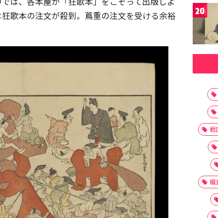
戸では、各本屋が「狂歌本」をこぞって出版しよ
20
は狂歌本の注文が殺到。蔦重の注文を受ける余裕
戦
織