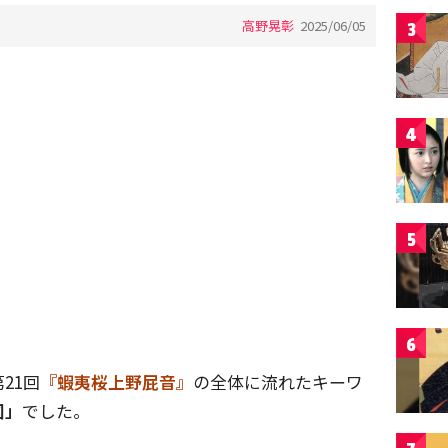
高野晃彰
2025/06/05
3
4
5
6
21回
『蝦夷桜上野屁音』
の全体に流れたキーワ
図」
でした。