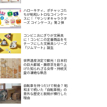
ハローキティ、ポチャッコた
ちが昭和レトロなコインケー
スに！「サンリオキャラクタ
ーズ コインケース」第２弾
コンビニおにぎりが文房具
に！コンビニの定番商品をモ
チーフにした文房具シリーズ
『ジムマート』誕生
世界遺産決定で脚光！日本初
の巨大都城・藤原京を創り上
げた知られざる女帝・持統天
皇の凄絶な執念
自転車を持つだけで税金？ 昭
和まで続いた「自転車税」の
意外な歴史と脱税が横行した
理由