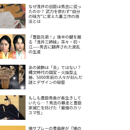
なぜ浅井の旧臣は秀吉に従っ
たのか？ 武力を使わず“自分
の味方”に変えた裏工作の技
法とは
『豊臣兄弟！』後半の鍵を握
る「浅井三姉妹」茶々・初・
江——秀吉に翻弄された波乱
の生涯
あの装飾は「炎」ではない？
縄文時代の国宝・火焔型土
器、5000年前の人々が刻んだ
謎とデザインの秘密
もしも豊臣秀長が長生きして
いたら…？秀吉の暴走と豊臣
家滅亡を防げた「最強のカリ
スマ性」
鳩サブレーの豊島屋が『鳩の