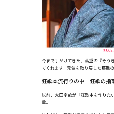
NH大河
今まで手がけてきた、蔦重の『そう
てくれます。元気を取り戻した
蔦重
狂歌本流行りの中「狂歌の指
以前、太田南畝が「狂歌本を作りた
重。