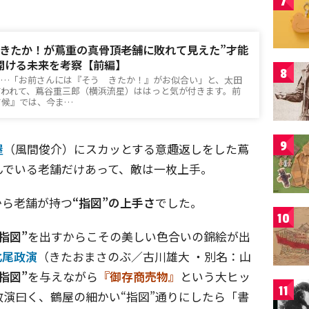
7
きたか！が蔦重の真骨頂――老舗に敗れて見えた”才能
開ける未来を考察【前編】
8
……「お前さんには『そう きたか！』がお似合い」と、太田
言われて、蔦谷重三郎（横浜流星）ははっと気が付きます。前
て候』では、今ま…
9
屋
（風間俊介）にスカッとする意趣返しをした蔦
んでいる老舗だけあって、敵は一枚上手。
から老舗が持つ
“指図”の上手さ
でした。
10
“指図”
を出すからこその美しい色合いの錦絵が出
北尾政演
（きたおまさのぶ／古川雄大 ・別名：山
“指図”
を与えながら
『御存商売物』
という大ヒッ
11
演曰く、鶴屋の細かい“指図”通りにしたら「書