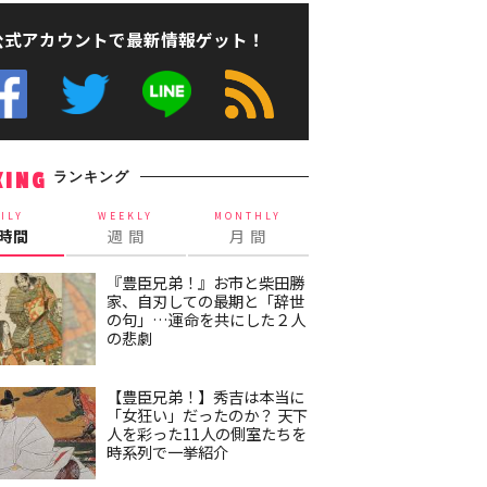
公式アカウントで最新情報ゲット！
ランキング
KING
ILY
WEEKLY
MONTHLY
4時間
週 間
月 間
『豊臣兄弟！』お市と柴田勝
家、自刃しての最期と「辞世
の句」…運命を共にした２人
の悲劇
【豊臣兄弟！】秀吉は本当に
「女狂い」だったのか？ 天下
人を彩った11人の側室たちを
時系列で一挙紹介