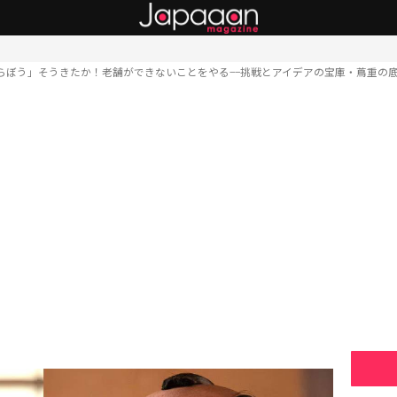
らぼう」そうきたか！老舗ができないことをやる−−挑戦とアイデアの宝庫・蔦重の