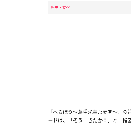
歴史・文化
「べらぼう～蔦重栄華乃夢噺～」の第
ードは、
「そう きたか！」
と
「指