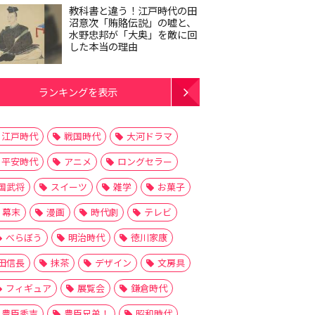
教科書と違う！江戸時代の田
沼意次「賄賂伝説」の嘘と、
水野忠邦が「大奥」を敵に回
した本当の理由
ランキングを表示
江戸時代
戦国時代
大河ドラマ
平安時代
アニメ
ロングセラー
国武将
スイーツ
雑学
お菓子
幕末
漫画
時代劇
テレビ
べらぼう
明治時代
徳川家康
田信長
抹茶
デザイン
文房具
フィギュア
展覧会
鎌倉時代
豊臣秀吉
豊臣兄弟！
昭和時代