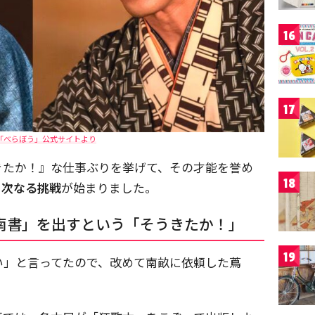
16
17
「べらぼう」公式サイトより
きたか！』な仕事ぶりを挙げて、その才能を誉め
18
の次なる挑戦
が始まりました。
南書」を出すという「そうきたか！」
19
い」と言ってたので、改めて南畝に依頼した蔦