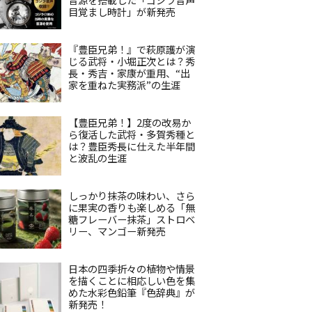
目覚まし時計」が新発売
『豊臣兄弟！』で萩原護が演
じる武将・小堀正次とは？秀
長・秀吉・家康が重用、“出
家を重ねた実務派”の生涯
【豊臣兄弟！】2度の改易か
ら復活した武将・多賀秀種と
は？豊臣秀長に仕えた半年間
と波乱の生涯
しっかり抹茶の味わい、さら
に果実の香りも楽しめる「無
糖フレーバー抹茶」ストロベ
リー、マンゴー新発売
日本の四季折々の植物や情景
を描くことに相応しい色を集
めた水彩色鉛筆『色辞典』が
新発売！