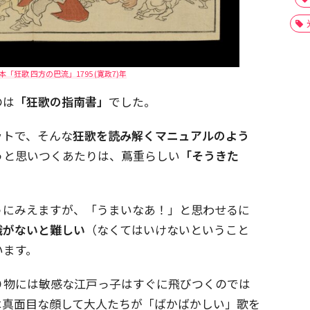
「狂歌 四方の巴流」1795 (寛政7)年
のは
「狂歌の指南書」
でした。
ットで、そんな
狂歌を読み解くマニュアルのよう
うと思いつくあたりは、蔦重らしい
「そうきた
うにみえますが、「うまいなあ！」と思わせるに
識がないと難しい
（なくてはいけないということ
います。
り物には敏感な江戸っ子はすぐに飛びつくのでは
は真面目な顔して大人たちが「ばかばかしい」歌を