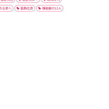
光る君へ
葛飾北斎
鎌倉殿の13人