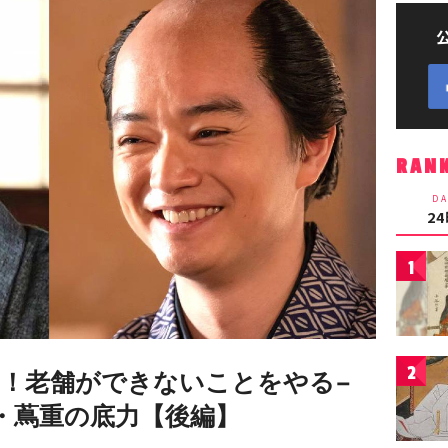
RAN
DA
2
1
2
！老舗ができないことをやる−
・蔦重の底力【後編】