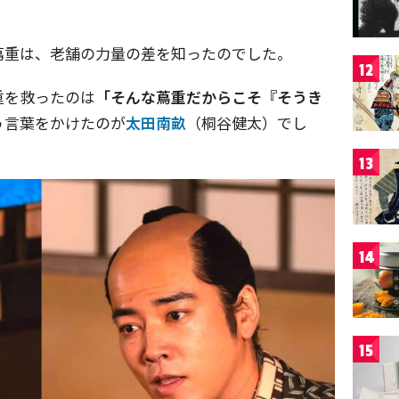
蔦重は、老舗の力量の差を知ったのでした。
12
重を救ったのは
「そんな蔦重だからこそ『そうき
う言葉をかけたのが
太田南畝
（桐谷健太）でし
13
14
15