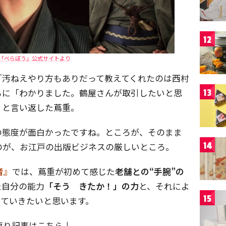
12
河「べらぼう」公式サイトより
「汚ねえやり方もありだって教えてくれたのは西村
もに「わかりました。鶴屋さんが取引したいと思
13
」と言い返した蔦重。
の態度が面白かったですね。ところが、そのまま
14
のが、お江戸の出版ビジネスの厳しいところ。
音』
では、蔦重が初めて感じた
老舗との“手腕”の
た自分の能力
「そう きたか！」の力
と、それによ
15
していきたいと思います。
返り記事はこちら↓