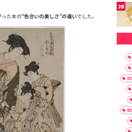
20
がった本の
“色合いの美しさ”の違い
でした。
戦
織