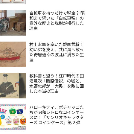
自転車を持つだけで税金？ 昭
和まで続いた「自転車税」の
意外な歴史と脱税が横行した
理由
村上水軍を率いた戦国武将！
幼い弟を支え、共に海へ散っ
た得居通幸の波乱に満ちた生
涯
教科書と違う！江戸時代の田
沼意次「賄賂伝説」の嘘と、
水野忠邦が「大奥」を敵に回
した本当の理由
ハローキティ、ポチャッコた
ちが昭和レトロなコインケー
スに！「サンリオキャラクタ
ーズ コインケース」第２弾