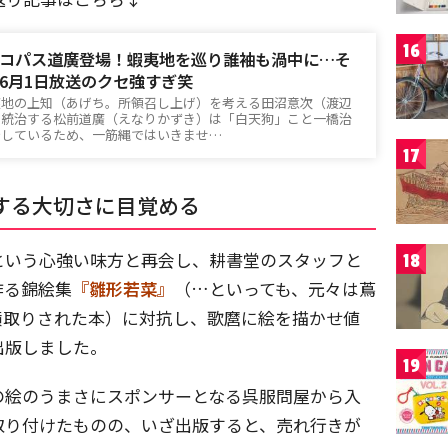
16
コパス道廣登場！蝦夷地を巡り誰袖も渦中に…そ
6月1日放送のクセ強すぎ笑
夷地の上知（あげち。所領召し上げ）を考える田沼意次（渡辺
を統治する松前道廣（えなりかずき）は「白天狗」こと一橋治
着しているため、一筋縄ではいきませ…
17
する大切さに目覚める
という心強い味方と再会し、耕書堂のスタッフと
18
作る錦絵集
『雛形若菜』
（…といっても、元々は蔦
横取りされた本）に対抗し、歌麿に絵を描かせ値
出版しました。
19
の絵のうまさにスポンサーとなる呉服問屋から入
取り付けたものの、いざ出版すると、売れ行きが