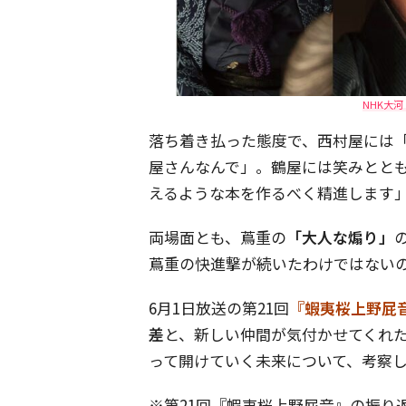
NHK大
落ち着き払った態度で、西村屋には
屋さんなんで」。鶴屋には笑みとと
えるような本を作るべく精進します
両場面とも、蔦重の
「大人な煽り」
蔦重の快進撃が続いたわけではない
6月1日放送の第21回
『蝦夷桜上野屁
差
と、新しい仲間が気付かせてくれ
って開けていく未来について、考察
※第21回『蝦夷桜上野屁音』の振り