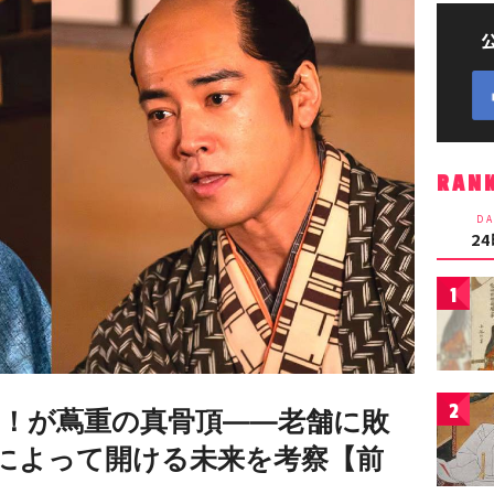
RAN
DA
2
1
2
！が蔦重の真骨頂――老舗に敗
”によって開ける未来を考察【前