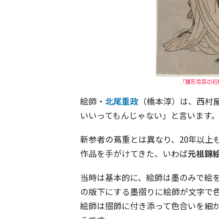
「雛形若菜の初
絵師・
北尾重政
（橋本淳）は、西村
いいってもんじゃない」と言います
新参者の蔦重とは異なり、20年以上
作品を手がけてきた、いわば
元祖錦
当時は基本的に、絵師は墨のみで絵
の版下にする墨摺りに絵師が文字で
絵師は摺師に付き添って色合いを細