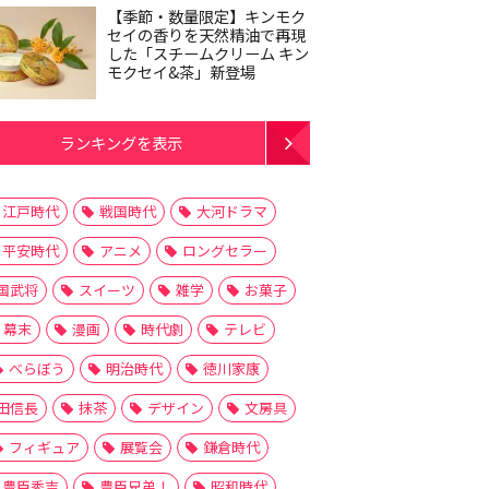
【季節・数量限定】キンモク
セイの香りを天然精油で再現
した「スチームクリーム キン
モクセイ&茶」新登場
ランキングを表示
江戸時代
戦国時代
大河ドラマ
平安時代
アニメ
ロングセラー
国武将
スイーツ
雑学
お菓子
幕末
漫画
時代劇
テレビ
べらぼう
明治時代
徳川家康
田信長
抹茶
デザイン
文房具
フィギュア
展覧会
鎌倉時代
豊臣秀吉
豊臣兄弟！
昭和時代