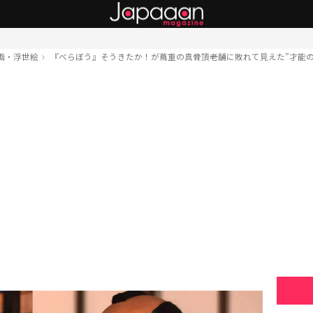
画・浮世絵
『べらぼう』そうきたか！が蔦重の真骨頂――老舗に敗れて見えた”才能