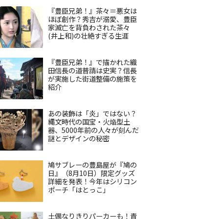
『豊臣兄弟！』茶々＝悪女は
ほぼ創作？秀吉が溺愛、豊臣
家滅亡を背負わされた茶々
(井上和)の壮絶すぎる生涯
『豊臣兄弟！』で描かれた織
田信長の道普請は史実？信長
が実施した街道整備の施策を
紹介
あの装飾は「炎」ではない？
縄文時代の国宝・火焔型土
器、5000年前の人々が刻んだ
謎とデザインの秘密
鳩サブレーの豊島屋が『鳩の
日』（8月10日）限定グッズ
詳細を発表！今年はシリコン
ポーチ「はとっこ」
土偶なりきりパーカーも！青