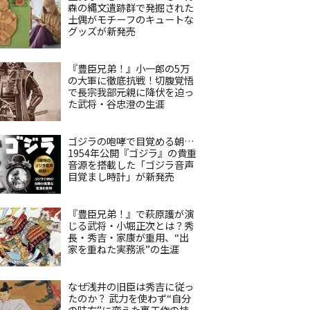
森の縄文遺跡群で発掘された
土偶がモチーフのキュートな
グッズが新発売
『豊臣兄弟！』小一郎の5万
の大軍に徹底抗戦！切腹覚悟
で長宗我部元親に降伏を迫っ
た武将・谷忠澄の生涯
ゴジラの咆哮で目覚める朝…
1954年公開『ゴジラ』の貴重
音源を搭載した「ゴジラ音声
目覚まし時計」が新発売
『豊臣兄弟！』で萩原護が演
じる武将・小堀正次とは？秀
長・秀吉・家康が重用、“出
家を重ねた実務派”の生涯
なぜ浅井の旧臣は秀吉に従っ
たのか？ 武力を使わず“自分
の味方”に変えた裏工作の技