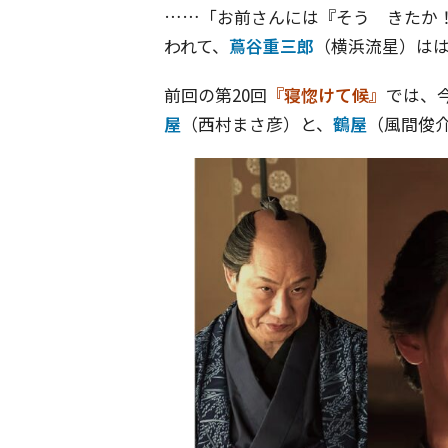
……「お前さんには『そう きたか
われて、
蔦谷重三郎
（横浜流星）は
前回の第20回
『寝惚けて候』
では、
屋
（西村まさ彦）と、
鶴屋
（風間俊