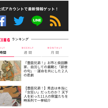
公式アカウントで最新情報ゲット！
ランキング
KING
ILY
WEEKLY
MONTHLY
4時間
週 間
月 間
『豊臣兄弟！』お市と柴田勝
家、自刃しての最期と「辞世
の句」…運命を共にした２人
の悲劇
【豊臣兄弟！】秀吉は本当に
「女狂い」だったのか？ 天下
人を彩った11人の側室たちを
時系列で一挙紹介