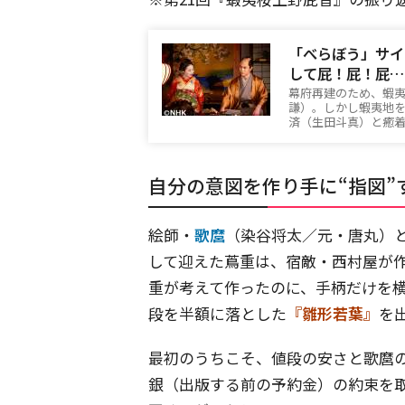
「べらぼう」サイ
して屁！屁！屁…
幕府再建のため、蝦
謙）。しかし蝦夷地
済（生田斗真）と癒
自分の意図を作り手に“指図”
絵師・
歌麿
（染谷将太／元・唐丸）
して迎えた蔦重は、宿敵・西村屋が
重が考えて作ったのに、手柄だけを
段を半額に落とした
『雛形若葉』
を
最初のうちこそ、値段の安さと歌麿
銀（出版する前の予約金）の約束を