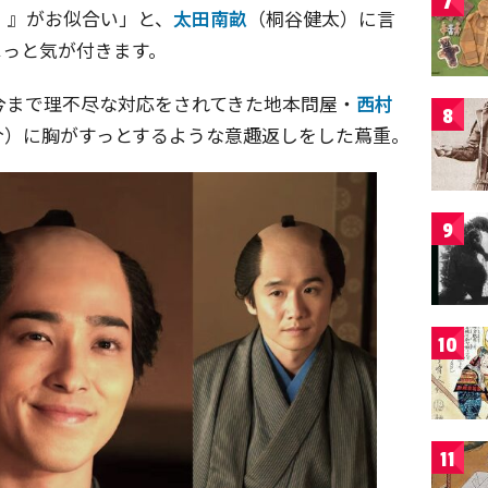
7
！』がお似合い」と、
太田南畝
（桐谷健太）に言
はっと気が付きます。
今まで理不尽な対応をされてきた地本問屋・
西村
8
介）に胸がすっとするような意趣返しをした蔦重。
9
10
11