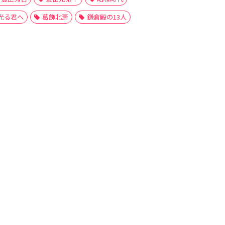
光る君へ
葛飾北斎
鎌倉殿の13人