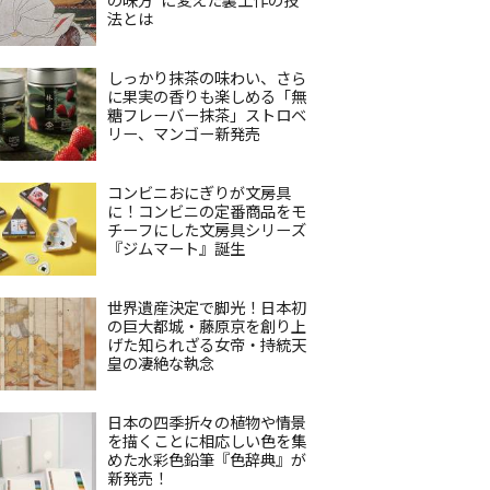
法とは
しっかり抹茶の味わい、さら
に果実の香りも楽しめる「無
糖フレーバー抹茶」ストロベ
リー、マンゴー新発売
コンビニおにぎりが文房具
に！コンビニの定番商品をモ
チーフにした文房具シリーズ
『ジムマート』誕生
世界遺産決定で脚光！日本初
の巨大都城・藤原京を創り上
げた知られざる女帝・持統天
皇の凄絶な執念
日本の四季折々の植物や情景
を描くことに相応しい色を集
めた水彩色鉛筆『色辞典』が
新発売！