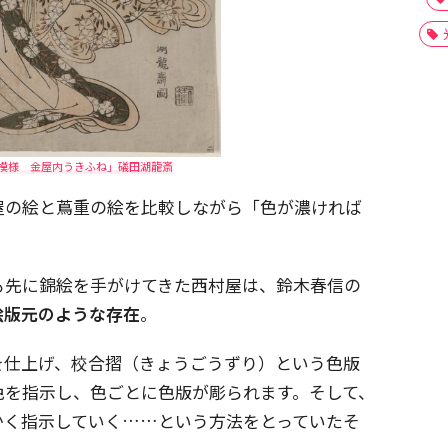
模様 金屋内うきふね」礒田湖龍斎
屋の絵と蔦重の絵を比較しながら「色が濃ければ
。
も先に錦絵を手がけてきた西村屋は、鈴木春信の
絵版元のような存在
。
を仕上げ、校合摺（きょうごうずり）という色版
色を指示し、色ごとに色版が彫られます。そして、
かく指示していく……という方法をとっていたそ