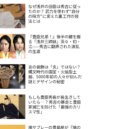
なぜ浅井の旧臣は秀吉に従っ
たのか？ 武力を使わず“自分
の味方”に変えた裏工作の技
法とは
『豊臣兄弟！』後半の鍵を握
る「浅井三姉妹」茶々・初・
江——秀吉に翻弄された波乱
の生涯
あの装飾は「炎」ではない？
縄文時代の国宝・火焔型土
器、5000年前の人々が刻んだ
謎とデザインの秘密
もしも豊臣秀長が長生きして
いたら…？秀吉の暴走と豊臣
家滅亡を防げた「最強のカリ
スマ性」
鳩サブレーの豊島屋が『鳩の