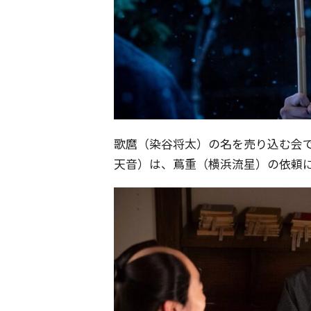
歌麿（染谷将太）の名を売り込む会
天音）は、蔦重（横浜流星）の依頼