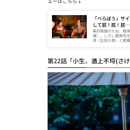
ューはこちら↓
「べらぼう」サイ
して屁！屁！屁…
幕府再建のため、蝦
謙）。しかし蝦夷地
済（生田斗真）と癒
第22話「
小生、酒上不埒(さ