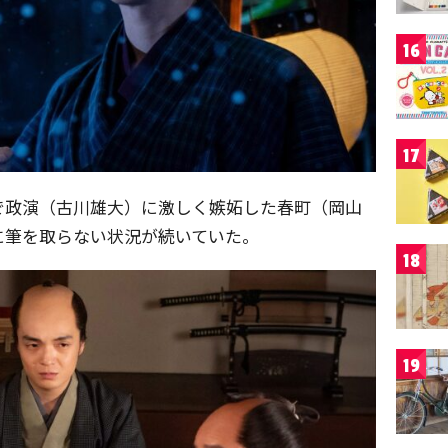
16
17
で政演（古川雄大）に激しく嫉妬した春町（岡山
に筆を取らない状況が続いていた。
18
19