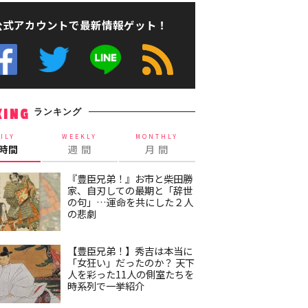
公式アカウントで最新情報ゲット！
ランキング
KING
ILY
WEEKLY
MONTHLY
4時間
週 間
月 間
『豊臣兄弟！』お市と柴田勝
家、自刃しての最期と「辞世
の句」…運命を共にした２人
の悲劇
【豊臣兄弟！】秀吉は本当に
「女狂い」だったのか？ 天下
人を彩った11人の側室たちを
時系列で一挙紹介