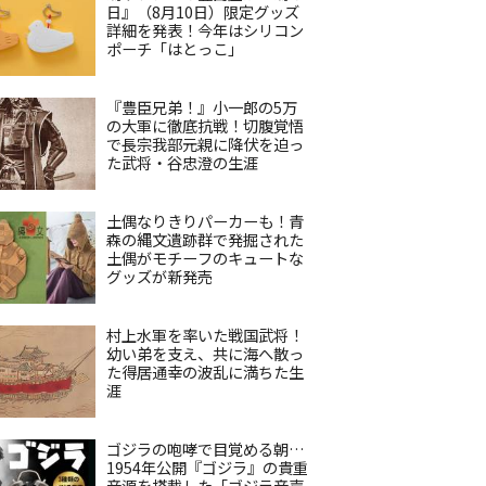
日』（8月10日）限定グッズ
詳細を発表！今年はシリコン
ポーチ「はとっこ」
『豊臣兄弟！』小一郎の5万
の大軍に徹底抗戦！切腹覚悟
で長宗我部元親に降伏を迫っ
た武将・谷忠澄の生涯
土偶なりきりパーカーも！青
森の縄文遺跡群で発掘された
土偶がモチーフのキュートな
グッズが新発売
村上水軍を率いた戦国武将！
幼い弟を支え、共に海へ散っ
た得居通幸の波乱に満ちた生
涯
ゴジラの咆哮で目覚める朝…
1954年公開『ゴジラ』の貴重
音源を搭載した「ゴジラ音声