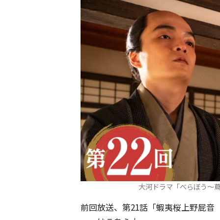
大河ドラマ「べらぼう～蔦
前回放送、第21話「蝦夷桜上野屁音