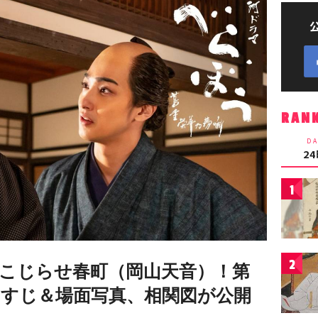
RAN
DA
2
1
2
こじらせ春町（岡山天音）！第
あらすじ＆場面写真、相関図が公開