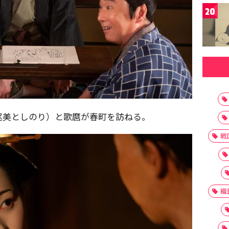
20
尾美としのり）と歌麿が春町を訪ねる。
戦
織