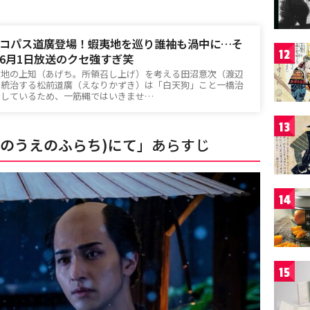
コパス道廣登場！蝦夷地を巡り誰袖も渦中に…そ
12
6月1日放送のクセ強すぎ笑
夷地の上知（あげち。所領召し上げ）を考える田沼意次（渡辺
を統治する松前道廣（えなりかずき）は「白天狗」こと一橋治
着しているため、一筋縄ではいきませ…
13
けのうえのふらち)にて
」あらすじ
14
15