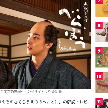
7
8
9
10
重栄華乃夢噺～」公式サイトより ©️NHK
（えぞのさくらうえののへおと）」の解説・レビ
11