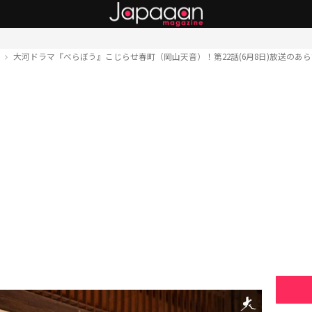
ト
大河ドラマ『べらぼう』こじらせ春町（岡山天音）！第22話(6月8日)放送のあ