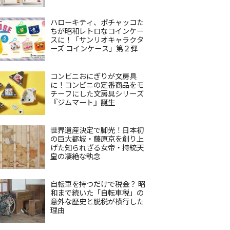
ハローキティ、ポチャッコた
ちが昭和レトロなコインケー
スに！「サンリオキャラクタ
ーズ コインケース」第２弾
コンビニおにぎりが文房具
に！コンビニの定番商品をモ
チーフにした文房具シリーズ
『ジムマート』誕生
世界遺産決定で脚光！日本初
の巨大都城・藤原京を創り上
げた知られざる女帝・持統天
皇の凄絶な執念
自転車を持つだけで税金？ 昭
和まで続いた「自転車税」の
意外な歴史と脱税が横行した
理由