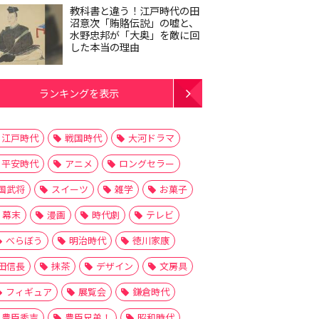
教科書と違う！江戸時代の田
沼意次「賄賂伝説」の嘘と、
水野忠邦が「大奥」を敵に回
した本当の理由
ランキングを表示
江戸時代
戦国時代
大河ドラマ
平安時代
アニメ
ロングセラー
国武将
スイーツ
雑学
お菓子
幕末
漫画
時代劇
テレビ
べらぼう
明治時代
徳川家康
田信長
抹茶
デザイン
文房具
フィギュア
展覧会
鎌倉時代
豊臣秀吉
豊臣兄弟！
昭和時代