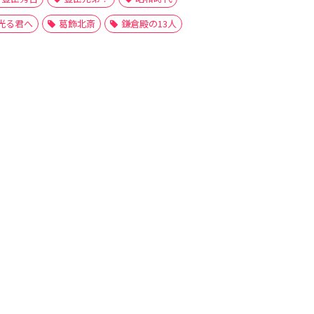
光る君へ
葛飾北斎
鎌倉殿の13人