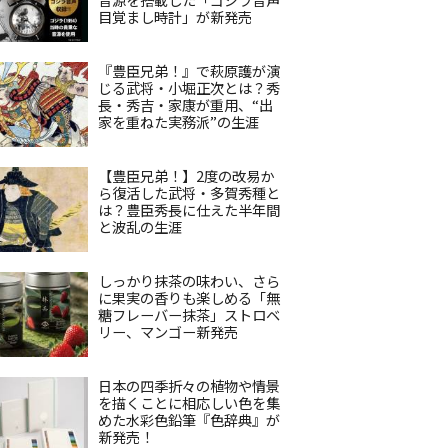
目覚まし時計」が新発売
『豊臣兄弟！』で萩原護が演
じる武将・小堀正次とは？秀
長・秀吉・家康が重用、“出
家を重ねた実務派”の生涯
【豊臣兄弟！】2度の改易か
ら復活した武将・多賀秀種と
は？豊臣秀長に仕えた半年間
と波乱の生涯
しっかり抹茶の味わい、さら
に果実の香りも楽しめる「無
糖フレーバー抹茶」ストロベ
リー、マンゴー新発売
日本の四季折々の植物や情景
を描くことに相応しい色を集
めた水彩色鉛筆『色辞典』が
新発売！