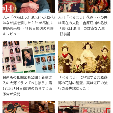
大河『べらぼう』瀬以(小芝風花)
大河『べらぼう』花魁・花の井
はなぜ姿を消した？3つの理由に
は実在の人物！吉原屈指の名妓
視聴者呆然… 4月6日放送の考察
「五代目 瀬川」の数奇な人生
＆レビュー
【前編】
最新版の相関図も公開！新章突
「べらぼう」に登場する吉原遊
入の大河ドラマ『べらぼう』第
郭の花魁の髪型、実は江戸の流
17回(5月4日)放送のあらすじ＆
行の最先端だった！
予告が公開