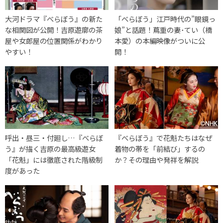
大河ドラマ『べらぼう』の新た
「べらぼう」江戸時代の”眼鏡っ
な相関図が公開！吉原遊廓の茶
娘”と話題！蔦重の妻･てい（橋
屋や女郎屋の位置関係がわかり
本愛）の本編映像がついに公
やすい！
開！
呼出・昼三・付廻し…『べらぼ
『べらぼう』で花魁たちはなぜ
う』が描く吉原の最高級遊女
着物の帯を「前結び」するの
「花魁」には徹底された階級制
か？その理由や発祥を解説
度があった