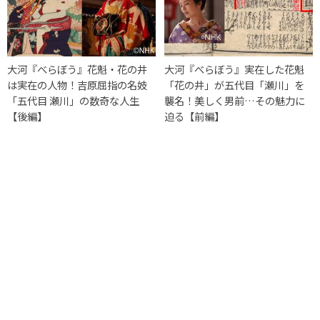
大河『べらぼう』花魁・花の井
大河『べらぼう』実在した花魁
は実在の人物！吉原屈指の名妓
「花の井」が五代目「瀬川」を
「五代目 瀬川」の数奇な人生
襲名！美しく男前…その魅力に
【後編】
迫る【前編】