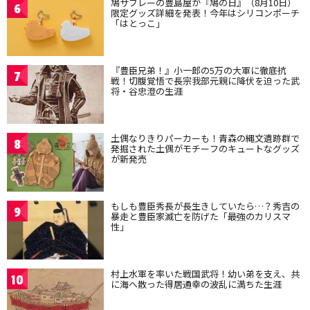
鳩サブレーの豊島屋が『鳩の日』（8月10日）
6
限定グッズ詳細を発表！今年はシリコンポーチ
「はとっこ」
『豊臣兄弟！』小一郎の5万の大軍に徹底抗
7
戦！切腹覚悟で長宗我部元親に降伏を迫った武
将・谷忠澄の生涯
土偶なりきりパーカーも！青森の縄文遺跡群で
8
発掘された土偶がモチーフのキュートなグッズ
が新発売
もしも豊臣秀長が長生きしていたら…？秀吉の
9
暴走と豊臣家滅亡を防げた「最強のカリスマ
性」
村上水軍を率いた戦国武将！幼い弟を支え、共
10
に海へ散った得居通幸の波乱に満ちた生涯