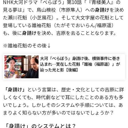
NHK大河ドラマ「べらぼう」第10話「『青楼美人』の
見る夢は」で、鳥山検校（市原隼人）への
身請け
を決め
た瀬川花魁（小芝風花）。そして大文字屋の花魁として
登場している誰袖花魁（たがそでおいらん/福原遥）
も、後に
身請け
を決め、吉原を去ることとなります。
※誰袖花魁のその後↓
大河『べらぼう』身請け後、横領事件に巻き
込まれ…実在した花魁「誰袖（福原遥）」が
辿った光と影【後編】
「身請け」
という言葉は、歴史・文化としての吉原に詳
しくなくても、時代劇などで耳にしたことのある方も多
いでしょう。しかしそのシステムや手順については、あ
まりよく知らない方が多いのではないでしょうか？
「身請け」のシステムとは？