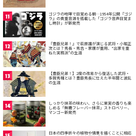
ゴジラの咆哮で目覚める朝…1954年公開『ゴジ
11
ラ』の貴重音源を搭載した「ゴジラ音声目覚ま
し時計」が新発売
『豊臣兄弟！』で萩原護が演じる武将・小堀正
12
次とは？秀長・秀吉・家康が重用、“出家を重
ねた実務派”の生涯
【豊臣兄弟！】2度の改易から復活した武将・
13
多賀秀種とは？豊臣秀長に仕えた半年間と波乱
の生涯
しっかり抹茶の味わい、さらに果実の香りも楽
14
しめる「無糖フレーバー抹茶」ストロベリー、
マンゴー新発売
日本の四季折々の植物や情景を描くことに相応
15