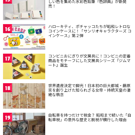
しい色を集めた水彩色鉛筆『色辞典』が新発
売！
ハローキティ、ポチャッコたちが昭和レトロな
16
コインケースに！「サンリオキャラクターズ コ
インケース」第２弾
コンビニおにぎりが文房具に！コンビニの定番
17
商品をモチーフにした文房具シリーズ『ジムマ
ート』誕生
世界遺産決定で脚光！日本初の巨大都城・藤原
18
京を創り上げた知られざる女帝・持統天皇の凄
絶な執念
自転車を持つだけで税金？ 昭和まで続いた「自
19
転車税」の意外な歴史と脱税が横行した理由