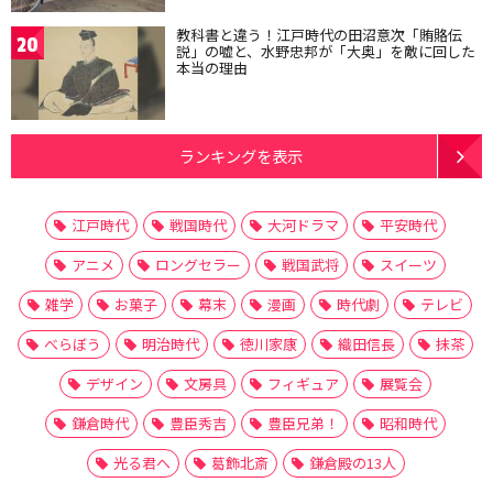
教科書と違う！江戸時代の田沼意次「賄賂伝
20
説」の嘘と、水野忠邦が「大奥」を敵に回した
本当の理由
ランキングを表示
江戸時代
戦国時代
大河ドラマ
平安時代
アニメ
ロングセラー
戦国武将
スイーツ
雑学
お菓子
幕末
漫画
時代劇
テレビ
べらぼう
明治時代
徳川家康
織田信長
抹茶
デザイン
文房具
フィギュア
展覧会
鎌倉時代
豊臣秀吉
豊臣兄弟！
昭和時代
光る君へ
葛飾北斎
鎌倉殿の13人