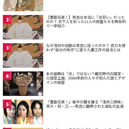
【豊臣兄弟！】秀吉は本当に「女狂い」だった
2
のか？ 天下人を彩った11人の側室たちを時系列
で一挙紹介
なぜ浅井の旧臣は秀吉に従ったのか？ 武力を使
3
わず“自分の味方”に変えた裏工作の技法とは
あの装飾は「炎」ではない？縄文時代の国宝・
4
火焔型土器、5000年前の人々が刻んだ謎とデザ
インの秘密
『豊臣兄弟！』後半の鍵を握る「浅井三姉妹」
5
茶々・初・江——秀吉に翻弄された波乱の生涯