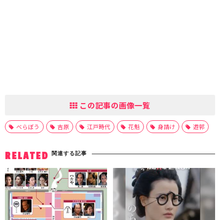
この記事の画像一覧
べらぼう
吉原
江戸時代
花魁
身請け
遊郭
関連する記事
RELATED