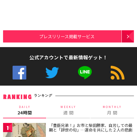
プレスリリース掲載サービス
公式アカウントで最新情報ゲット！
ランキング
RANKING
DAILY
WEEKLY
MONTHLY
24時間
週 間
月 間
『豊臣兄弟！』お市と柴田勝家、自刃しての最
1
期と「辞世の句」…運命を共にした２人の悲劇