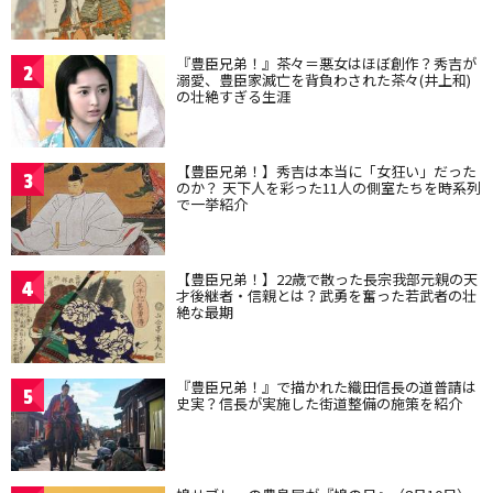
『豊臣兄弟！』茶々＝悪女はほぼ創作？秀吉が
2
溺愛、豊臣家滅亡を背負わされた茶々(井上和)
の壮絶すぎる生涯
【豊臣兄弟！】秀吉は本当に「女狂い」だった
3
のか？ 天下人を彩った11人の側室たちを時系列
で一挙紹介
【豊臣兄弟！】22歳で散った長宗我部元親の天
4
才後継者・信親とは？武勇を奮った若武者の壮
絶な最期
『豊臣兄弟！』で描かれた織田信長の道普請は
5
史実？信長が実施した街道整備の施策を紹介