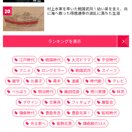
村上水軍を率いた戦国武将！幼い弟を支え、共
20
に海へ散った得居通幸の波乱に満ちた生涯
ランキングを表示
江戸時代
戦国時代
大河ドラマ
平安時代
アニメ
ロングセラー
戦国武将
スイーツ
雑学
お菓子
幕末
漫画
時代劇
テレビ
べらぼう
明治時代
織田信長
徳川家康
抹茶
デザイン
文房具
フィギュア
展覧会
鎌倉時代
豊臣秀吉
豊臣兄弟！
昭和時代
光る君へ
葛飾北斎
鎌倉殿の13人