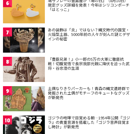
鳩サブレーの豊島屋が『鳩の日』（8月10日）
6
限定グッズ詳細を発表！今年はシリコンポーチ
「はとっこ」
あの装飾は「炎」ではない？縄文時代の国宝・
7
火焔型土器、5000年前の人々が刻んだ謎とデザ
インの秘密
『豊臣兄弟！』小一郎の5万の大軍に徹底抗
8
戦！切腹覚悟で長宗我部元親に降伏を迫った武
将・谷忠澄の生涯
土偶なりきりパーカーも！青森の縄文遺跡群で
9
発掘された土偶がモチーフのキュートなグッズ
が新発売
ゴジラの咆哮で目覚める朝…1954年公開『ゴジ
10
ラ』の貴重音源を搭載した「ゴジラ音声目覚ま
し時計」が新発売