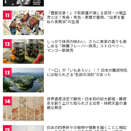
『豊臣兄弟！』で萩原護が演じる武将・小堀正
11
次とは？秀長・秀吉・家康が重用、“出家を重
ねた実務派”の生涯
しっかり抹茶の味わい、さらに果実の香りも楽
12
しめる「無糖フレーバー抹茶」ストロベリー、
マンゴー新発売
「一口」が「いもあらい」！？ 日本の難読地名
13
には知られざる“名前の法則”があった
世界遺産決定で脚光！日本初の巨大都城・藤原
14
京を創り上げた知られざる女帝・持統天皇の凄
絶な執念
日本の四季折々の植物や情景を描くことに相応
15