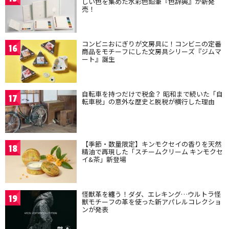
しい色を集めた水彩色鉛筆『色辞典』が新発
売！
コンビニおにぎりが文房具に！コンビニの定番
16
商品をモチーフにした文房具シリーズ『ジムマ
ート』誕生
自転車を持つだけで税金？ 昭和まで続いた「自
17
転車税」の意外な歴史と脱税が横行した理由
【季節・数量限定】キンモクセイの香りを天然
18
精油で再現した「スチームクリーム キンモクセ
イ&茶」新登場
怪獣革を纏う！ダダ、エレキング…ウルトラ怪
19
獣モチーフの革を使った新アパレルコレクショ
ンが発表