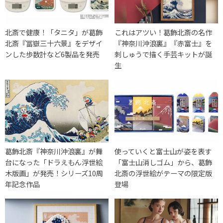
北斎で健康！「タニタ」が葛飾
これはアツい！葛飾北斎の名作
北斎『冨嶽三十六景』をデザイ
『神奈川沖浪裏』『赤富士』を
ンした歩数計など6製品を発売
刺しゅうで描く手芸キットが誕
生
葛飾北斎『神奈川沖浪裏』が舞
使っていくと富士山が姿を表す
台になった「ドラえもん浮世絵
「富士山消しゴム」から、葛飾
木版画」が発売！シリーズ10周
北斎の浮世絵がテーマの限定版
年記念作品
登場