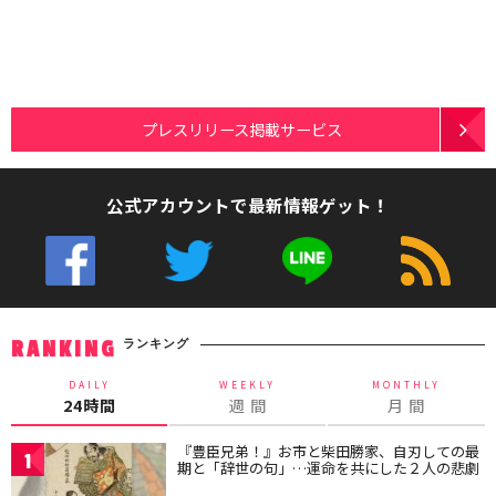
プレスリリース掲載サービス
公式アカウントで最新情報ゲット！
ランキング
RANKING
DAILY
WEEKLY
MONTHLY
24時間
週 間
月 間
『豊臣兄弟！』お市と柴田勝家、自刃しての最
1
期と「辞世の句」…運命を共にした２人の悲劇