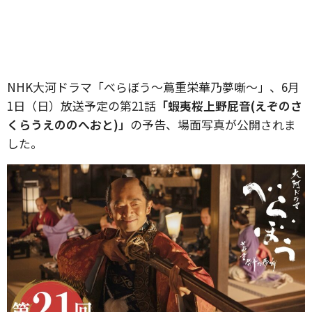
NHK大河ドラマ「べらぼう〜蔦重栄華乃夢噺〜」、6月
1日（日）放送予定の第21話
「蝦夷桜上野屁音(えぞのさ
くらうえののへおと)」
の予告、場面写真が公開されま
した。