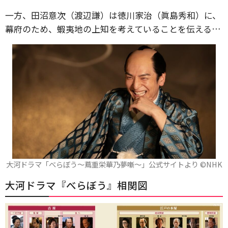
一方、田沼意次（渡辺謙）は徳川家治（眞島秀和）に、
幕府のため、蝦夷地の上知を考えていることを伝える…
大河ドラマ「べらぼう～蔦重栄華乃夢噺～」公式サイトより ©️NHK
大河ドラマ『べらぼう』相関図