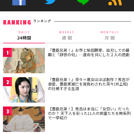
ランキング
RANKING
DAILY
WEEKLY
MONTHLY
24時間
週 間
月 間
『豊臣兄弟！』お市と柴田勝家、自刃しての最
1
期と「辞世の句」…運命を共にした２人の悲劇
『豊臣兄弟！』茶々＝悪女はほぼ創作？秀吉が
2
溺愛、豊臣家滅亡を背負わされた茶々(井上和)
の壮絶すぎる生涯
【豊臣兄弟！】秀吉は本当に「女狂い」だった
3
のか？ 天下人を彩った11人の側室たちを時系列
で一挙紹介