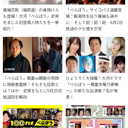
誰袖花魁（福原遥）の身請け人
「べらぼう」サイコパス道廣登
も登場！大河「べらぼう」史実
場！蝦夷地を巡り誰袖も渦中
をまじえ初登場人物たちを一挙
に…そして屁！屁！屁…6月1日
紹介！
放送のクセ強すぎ笑
「べらぼう」蔦重vs鶴屋の笑顔
ひょうろく大抜擢！大河ドラマ
に視聴者震撼！そもそも狂歌と
「べらぼう ～蔦重栄華乃夢噺
は？ほか…史実をもとに5月25日
～」の新たな出演者７名が発
放送回を解説
表！