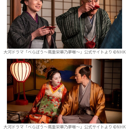
大河ドラマ「べらぼう～蔦重栄華乃夢噺～」公式サイトより ©️NHK
大河ドラマ「べらぼう～蔦重栄華乃夢噺～」公式サイトより ©️NHK