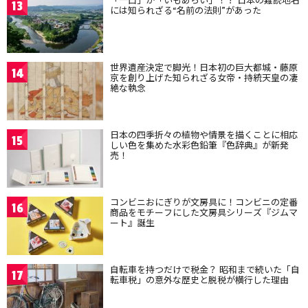
13
には知られざる“名前の法則”があった
世界遺産決定で脚光！日本初の巨大都城・藤原
14
京を創り上げた知られざる女帝・持統天皇の凄
絶な執念
日本の四季折々の植物や情景を描くことに相応
15
しい色を集めた水彩色鉛筆『色辞典』が新発
売！
コンビニおにぎりが文房具に！コンビニの定番
16
商品をモチーフにした文房具シリーズ『ジムマ
ート』誕生
自転車を持つだけで税金？ 昭和まで続いた「自
17
転車税」の意外な歴史と脱税が横行した理由