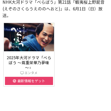
NHK大河ドラマ「べらぼう」第21話「蝦夷桜上野屁音
(えぞのさくらうえののへおと)」は、6月1日（日）放
送。
2025年大河ドラマ「べら
ぼう ～蔦重栄華乃夢噺
～」
エンタメ
最新情報をゲット