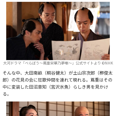
大河ドラマ「べらぼう～蔦重栄華乃夢噺～」公式サイトより ©️NHK
そんな中、大田南畝（桐谷健太）が土山宗次郎（栁俊太
郎）の花見の会に狂歌仲間を連れて現れる。蔦重はその
中に変装した田沼意知（宮沢氷魚）らしき男を見かけ
る。