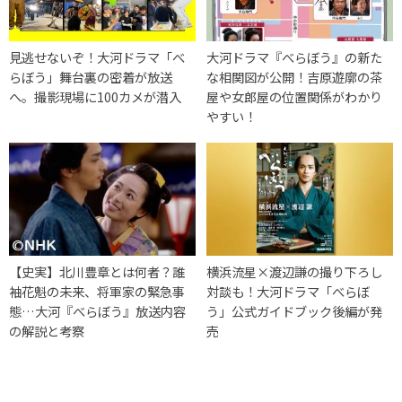
見逃せないぞ！大河ドラマ「べ
大河ドラマ『べらぼう』の新た
らぼう」舞台裏の密着が放送
な相関図が公開！吉原遊廓の茶
へ。撮影現場に100カメが潜入
屋や女郎屋の位置関係がわかり
やすい！
【史実】北川豊章とは何者？誰
横浜流星×渡辺謙の撮り下ろし
袖花魁の未来、将軍家の緊急事
対談も！大河ドラマ「べらぼ
態…大河『べらぼう』放送内容
う」公式ガイドブック後編が発
の解説と考察
売