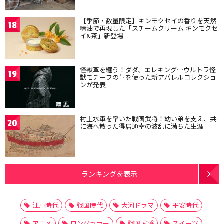
【季節・数量限定】キンモクセイの香りを天然
18
精油で再現した「スチームクリーム キンモクセ
イ&茶」新登場
怪獣革を纏う！ダダ、エレキング…ウルトラ怪
19
獣モチーフの革を使った新アパレルコレクショ
ンが発表
村上水軍を率いた戦国武将！幼い弟を支え、共
20
に海へ散った得居通幸の波乱に満ちた生涯
ランキングを表示
江戸時代
戦国時代
大河ドラマ
平安時代
アニメ
ロングセラー
戦国武将
スイーツ