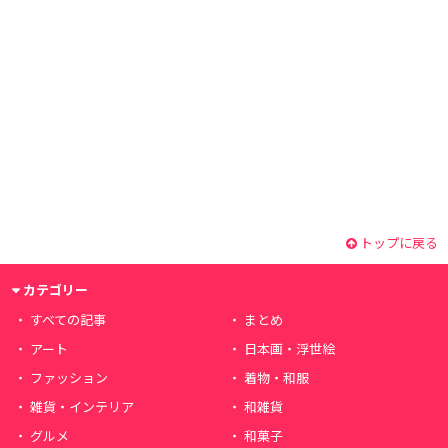
トップに戻る
カテゴリー
すべての記事
まとめ
アート
日本画・浮世絵
ファッション
着物・和服
雑貨・インテリア
和雑貨
グルメ
和菓子