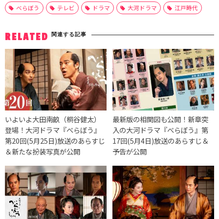
べらぼう
テレビ
ドラマ
大河ドラマ
江戸時代
関連する記事
RELATED
いよいよ大田南畝（桐谷健太）
最新版の相関図も公開！新章突
登場！大河ドラマ『べらぼう』
入の大河ドラマ『べらぼう』第
第20回(5月25日)放送のあらすじ
17回(5月4日)放送のあらすじ＆
＆新たな扮装写真が公開
予告が公開