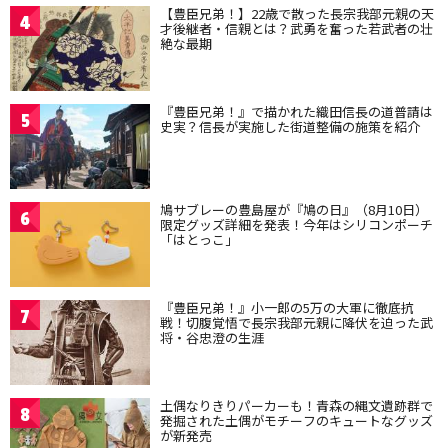
【豊臣兄弟！】22歳で散った長宗我部元親の天
4
才後継者・信親とは？武勇を奮った若武者の壮
絶な最期
『豊臣兄弟！』で描かれた織田信長の道普請は
5
史実？信長が実施した街道整備の施策を紹介
鳩サブレーの豊島屋が『鳩の日』（8月10日）
6
限定グッズ詳細を発表！今年はシリコンポーチ
「はとっこ」
『豊臣兄弟！』小一郎の5万の大軍に徹底抗
7
戦！切腹覚悟で長宗我部元親に降伏を迫った武
将・谷忠澄の生涯
土偶なりきりパーカーも！青森の縄文遺跡群で
8
発掘された土偶がモチーフのキュートなグッズ
が新発売