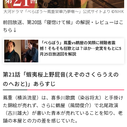
大河ドラマ「べらぼう～蔦重栄華乃夢噺～」公式サイトより ©️NHK
前回放送、第20話「寝惚けて候」の解説・レビューはこ
ちら↓
「べらぼう」蔦重vs鶴屋の笑顔に視聴者震
撼！そもそも狂歌とは？ほか…史実をもとに5
月25日放送回を解説
第21話「蝦夷桜上野屁音(えぞのさくらうえの
のへおと)」あらすじ
蔦重（横浜流星）は、喜多川歌麿（染谷将太）と手掛け
た錦絵が売れず、さらに鶴屋（風間俊介）で北尾政演
（古川雄大）が書いた青本が売れていることを知り、老
舗の本屋との力の差を感じていた。