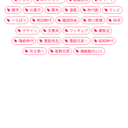
雑学
お菓子
幕末
漫画
時代劇
テレビ
べらぼう
明治時代
織田信長
徳川家康
抹茶
デザイン
文房具
フィギュア
展覧会
鎌倉時代
豊臣秀吉
豊臣兄弟！
昭和時代
光る君へ
葛飾北斎
鎌倉殿の13人