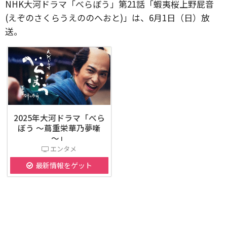
NHK大河ドラマ「べらぼう」第21話「蝦夷桜上野屁音
(えぞのさくらうえののへおと)」は、6月1日（日）放
送。
2025年大河ドラマ「べら
ぼう ～蔦重栄華乃夢噺
～」
エンタメ
最新情報をゲット