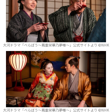
大河ドラマ「べらぼう～蔦重栄華乃夢噺～」公式サイトより ©️NHK
大河ドラマ「べらぼう～蔦重栄華乃夢噺～」公式サイトより ©️NHK