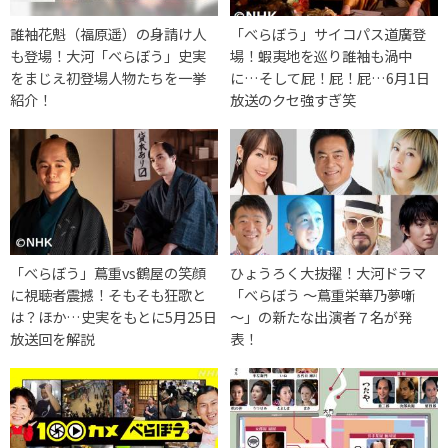
誰袖花魁（福原遥）の身請け人
「べらぼう」サイコパス道廣登
も登場！大河「べらぼう」史実
場！蝦夷地を巡り誰袖も渦中
をまじえ初登場人物たちを一挙
に…そして屁！屁！屁…6月1日
紹介！
放送のクセ強すぎ笑
「べらぼう」蔦重vs鶴屋の笑顔
ひょうろく大抜擢！大河ドラマ
に視聴者震撼！そもそも狂歌と
「べらぼう ～蔦重栄華乃夢噺
は？ほか…史実をもとに5月25日
～」の新たな出演者７名が発
放送回を解説
表！