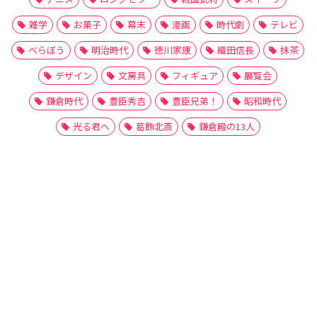
雑学
お菓子
幕末
漫画
時代劇
テレビ
べらぼう
明治時代
徳川家康
織田信長
抹茶
デザイン
文房具
フィギュア
展覧会
鎌倉時代
豊臣秀吉
豊臣兄弟！
昭和時代
光る君へ
葛飾北斎
鎌倉殿の13人