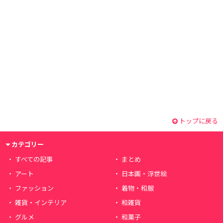
トップに戻る
カテゴリー
すべての記事
まとめ
アート
日本画・浮世絵
ファッション
着物・和服
雑貨・インテリア
和雑貨
グルメ
和菓子