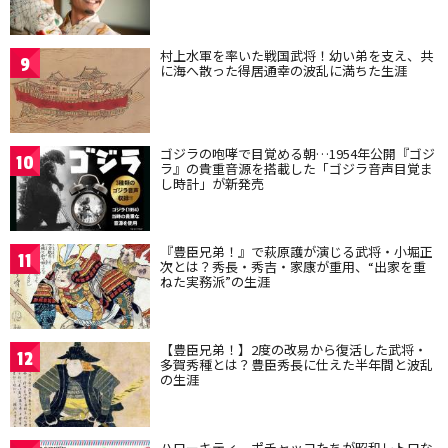
村上水軍を率いた戦国武将！幼い弟を支え、共
9
に海へ散った得居通幸の波乱に満ちた生涯
ゴジラの咆哮で目覚める朝…1954年公開『ゴジ
10
ラ』の貴重音源を搭載した「ゴジラ音声目覚ま
し時計」が新発売
『豊臣兄弟！』で萩原護が演じる武将・小堀正
11
次とは？秀長・秀吉・家康が重用、“出家を重
ねた実務派”の生涯
【豊臣兄弟！】2度の改易から復活した武将・
12
多賀秀種とは？豊臣秀長に仕えた半年間と波乱
の生涯
ハローキティ、ポチャッコたちが昭和レトロな