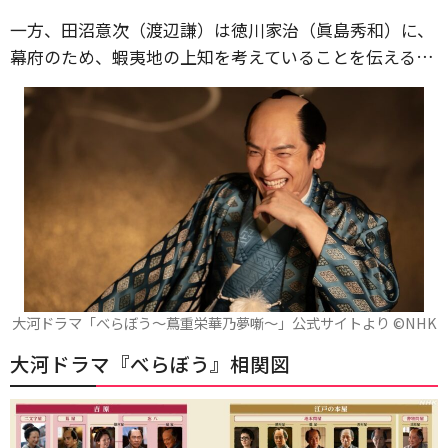
一方、田沼意次（渡辺謙）は徳川家治（眞島秀和）に、
幕府のため、蝦夷地の上知を考えていることを伝える…
大河ドラマ「べらぼう～蔦重栄華乃夢噺～」公式サイトより ©️NHK
大河ドラマ『べらぼう』相関図