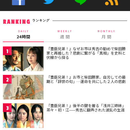
ランキング
RANKING
DAILY
WEEKLY
MONTHLY
24時間
週 間
月 間
『豊臣兄弟！』なぜお市は秀吉の勧めで柴田勝
1
家と再婚した？悲劇に繋がる「真相」を史料と
伏線から探る
『豊臣兄弟！』お市と柴田勝家、自刃しての最
2
期と「辞世の句」…運命を共にした２人の悲劇
『豊臣兄弟！』後半の鍵を握る「浅井三姉妹」
3
茶々・初・江——秀吉に翻弄された波乱の生涯