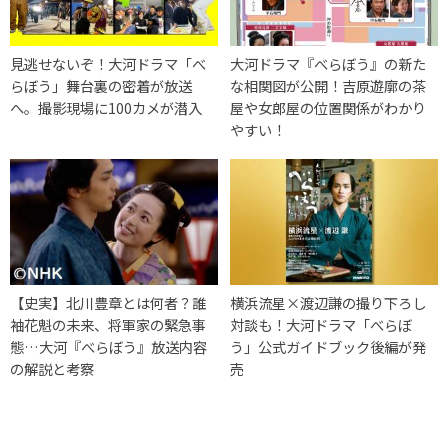
見逃せないぞ！大河ドラマ「べ
大河ドラマ『べらぼう』の新た
らぼう」舞台裏の密着が放送
な相関図が公開！吉原遊廓の茶
へ。撮影現場に100カメが潜入
屋や女郎屋の位置関係がわかり
やすい！
【史実】北川豊章とは何者？誰
横浜流星×渡辺謙の撮り下ろし
袖花魁の未来、将軍家の緊急事
対談も！大河ドラマ「べらぼ
態…大河『べらぼう』放送内容
う」公式ガイドブック後編が発
の解説と考察
売