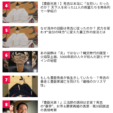
【豊臣兄弟！】秀吉は本当に「女狂い」だった
4
のか？ 天下人を彩った11人の側室たちを時系列
で一挙紹介
なぜ浅井の旧臣は秀吉に従ったのか？ 武力を使
5
わず“自分の味方”に変えた裏工作の技法とは
あの装飾は「炎」ではない？縄文時代の国宝・
6
火焔型土器、5000年前の人々が刻んだ謎とデザ
インの秘密
もしも豊臣秀長が長生きしていたら…？秀吉の
7
暴走と豊臣家滅亡を防げた「最強のカリスマ
性」
『豊臣兄弟！』三法師の誘拐は史実？秀吉
8
の“暴挙”、お市＆勝家再婚の真意…第30回放送
の真相考察