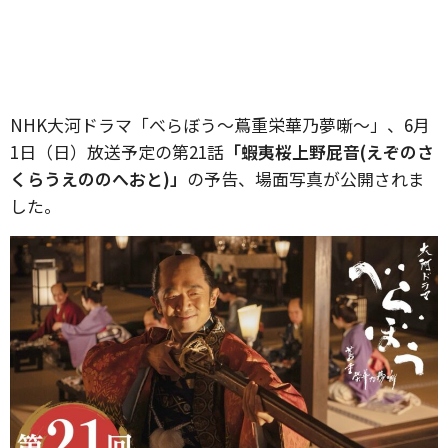
NHK大河ドラマ「べらぼう〜蔦重栄華乃夢噺〜」、6月
1日（日）放送予定の第21話
「蝦夷桜上野屁音(えぞのさ
くらうえののへおと)」
の予告、場面写真が公開されま
した。