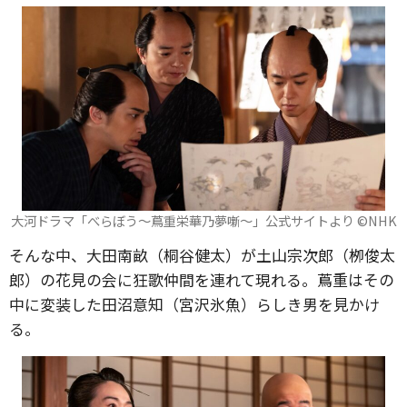
大河ドラマ「べらぼう～蔦重栄華乃夢噺～」公式サイトより ©️NHK
そんな中、大田南畝（桐谷健太）が土山宗次郎（栁俊太
郎）の花見の会に狂歌仲間を連れて現れる。蔦重はその
中に変装した田沼意知（宮沢氷魚）らしき男を見かけ
る。