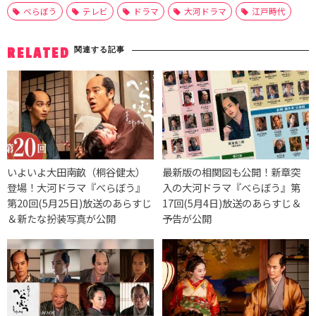
べらぼう
テレビ
ドラマ
大河ドラマ
江戸時代
関連する記事
RELATED
いよいよ大田南畝（桐谷健太）
最新版の相関図も公開！新章突
登場！大河ドラマ『べらぼう』
入の大河ドラマ『べらぼう』第
第20回(5月25日)放送のあらすじ
17回(5月4日)放送のあらすじ＆
＆新たな扮装写真が公開
予告が公開