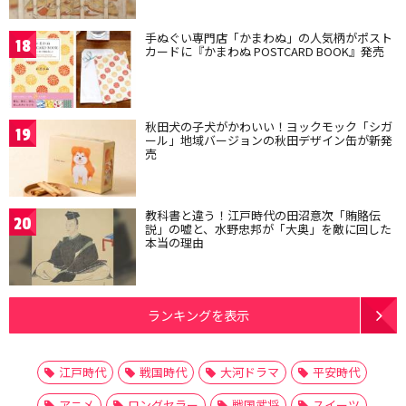
手ぬぐい専門店「かまわぬ」の人気柄がポスト
18
カードに『かまわぬ POSTCARD BOOK』発売
秋田犬の子犬がかわいい！ヨックモック「シガ
19
ール」地域バージョンの秋田デザイン缶が新発
売
教科書と違う！江戸時代の田沼意次「賄賂伝
20
説」の嘘と、水野忠邦が「大奥」を敵に回した
本当の理由
ランキングを表示
江戸時代
戦国時代
大河ドラマ
平安時代
アニメ
ロングセラー
戦国武将
スイーツ