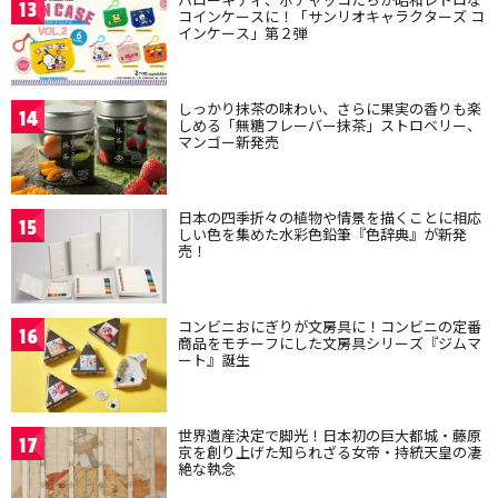
13
コインケースに！「サンリオキャラクターズ コ
インケース」第２弾
しっかり抹茶の味わい、さらに果実の香りも楽
14
しめる「無糖フレーバー抹茶」ストロベリー、
マンゴー新発売
日本の四季折々の植物や情景を描くことに相応
15
しい色を集めた水彩色鉛筆『色辞典』が新発
売！
コンビニおにぎりが文房具に！コンビニの定番
16
商品をモチーフにした文房具シリーズ『ジムマ
ート』誕生
世界遺産決定で脚光！日本初の巨大都城・藤原
17
京を創り上げた知られざる女帝・持統天皇の凄
絶な執念