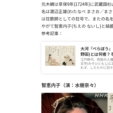
元木網は享保9年(1724年)に武蔵
名は渡辺正雄(わたなべ まさお／ま
は狂歌師としての狂号で、またの名を
やがて智恵内子(ちえの ないし)と結
参考記事：
大河『べらぼう』
野田)とは何者？
江戸時代、庶民の人
文字(みそひともじ)
れず、したたかに日
智恵内子（演：水樹奈々）