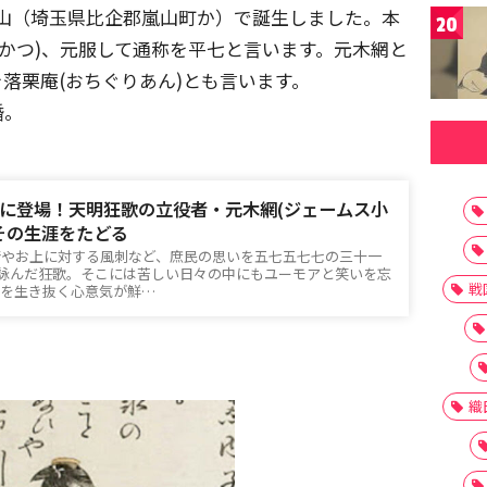
国杉山（埼玉県比企郡嵐山町か）で誕生しました。本
20
さかつ)、元服して通称を平七と言います。元木網と
落栗庵(おちぐりあん)とも言います。
婚。
に登場！天明狂歌の立役者・元木網(ジェームス小
その生涯をたどる
情やお上に対する風刺など、庶民の思いを五七五七七の三十一
に詠んだ狂歌。そこには苦しい日々の中にもユーモアと笑いを忘
戦
々を生き抜く心意気が鮮…
織