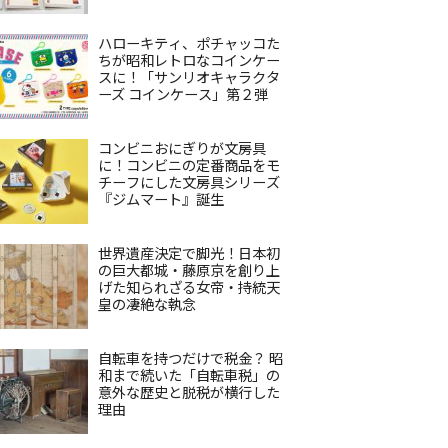
ハローキティ、ポチャッコた
ちが昭和レトロなコインケー
スに！「サンリオキャラクタ
ーズ コインケース」第２弾
コンビニおにぎりが文房具
に！コンビニの定番商品をモ
チーフにした文房具シリーズ
『ジムマート』誕生
世界遺産決定で脚光！日本初
の巨大都城・藤原京を創り上
げた知られざる女帝・持統天
皇の凄絶な執念
自転車を持つだけで税金？ 昭
和まで続いた「自転車税」の
意外な歴史と脱税が横行した
理由