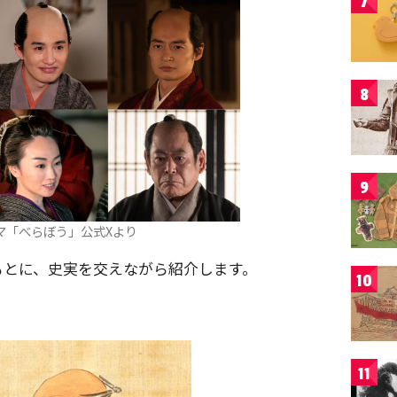
7
8
9
マ「べらぼう」公式Xより
をもとに、史実を交えながら紹介します。
10
11