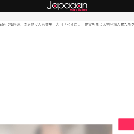
花魁（福原遥）の身請け人も登場！大河「べらぼう」史実をまじえ初登場人物たち