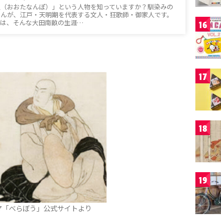
畝（おおたなんぽ）」という人物を知っていますか？馴染みの
せんが、江戸・天明期を代表する文人・狂歌師・御家人です。
では、そんな大田南畝の生涯…
16
17
18
19
マ「べらぼう」公式サイトより