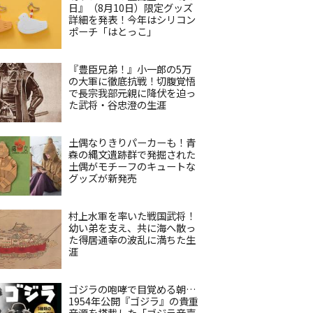
日』（8月10日）限定グッズ
詳細を発表！今年はシリコン
ポーチ「はとっこ」
『豊臣兄弟！』小一郎の5万
の大軍に徹底抗戦！切腹覚悟
で長宗我部元親に降伏を迫っ
た武将・谷忠澄の生涯
土偶なりきりパーカーも！青
森の縄文遺跡群で発掘された
土偶がモチーフのキュートな
グッズが新発売
村上水軍を率いた戦国武将！
幼い弟を支え、共に海へ散っ
た得居通幸の波乱に満ちた生
涯
ゴジラの咆哮で目覚める朝…
1954年公開『ゴジラ』の貴重
音源を搭載した「ゴジラ音声