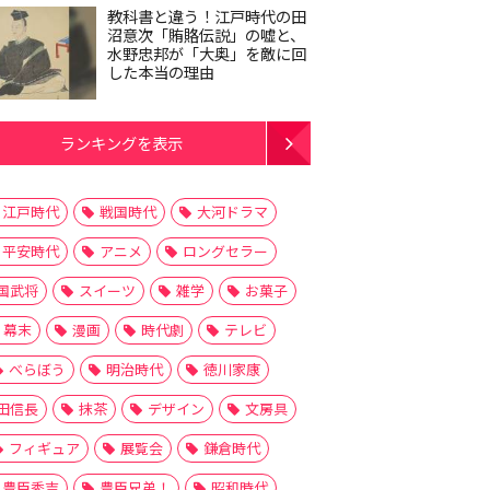
教科書と違う！江戸時代の田
沼意次「賄賂伝説」の嘘と、
水野忠邦が「大奥」を敵に回
した本当の理由
ランキングを表示
江戸時代
戦国時代
大河ドラマ
平安時代
アニメ
ロングセラー
国武将
スイーツ
雑学
お菓子
幕末
漫画
時代劇
テレビ
べらぼう
明治時代
徳川家康
田信長
抹茶
デザイン
文房具
フィギュア
展覧会
鎌倉時代
豊臣秀吉
豊臣兄弟！
昭和時代