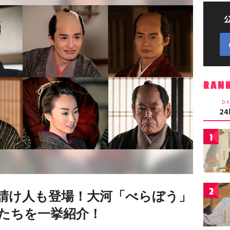
RAN
DA
2
1
2
請け人も登場！大河「べらぼう」
たちを一挙紹介！