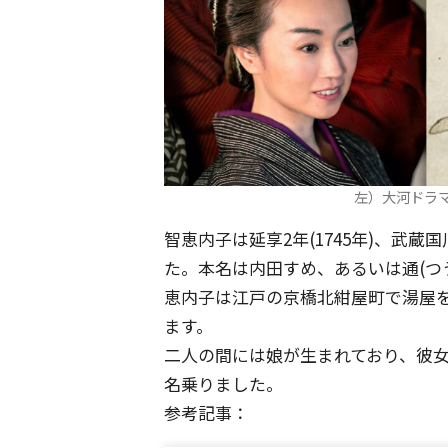
左）大河ドラ
智恵内子は延享2年(1745年)、武
た。本名は内田すめ、あるいは通(つ
恵内子は江戸の京橋北紺屋町で湯屋を
ます。
二人の間には娘が生まれており、彼女
名乗りました。
参考記事：