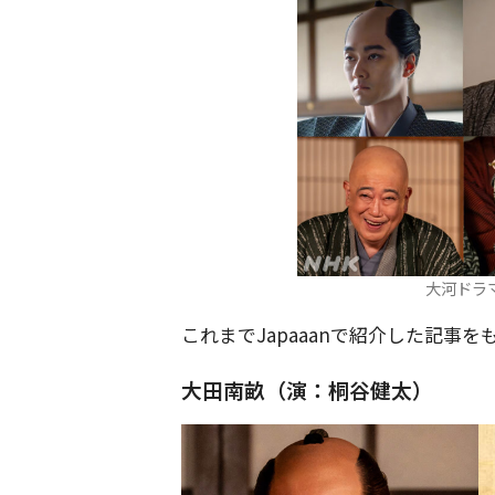
大河ドラ
これまでJapaaanで紹介した記事
大田南畝（演：桐谷健太）