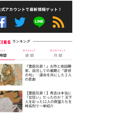
公式アカウントで最新情報ゲット！
ランキング
KING
ILY
WEEKLY
MONTHLY
4時間
週 間
月 間
『豊臣兄弟！』お市と柴田勝
家、自刃しての最期と「辞世
の句」…運命を共にした２人
の悲劇
【豊臣兄弟！】秀吉は本当に
「女狂い」だったのか？ 天下
人を彩った11人の側室たちを
時系列で一挙紹介