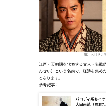
左）大河ドラ
江戸・天明期を代表する文人・狂歌師
んせい）という名前で、狂詩を集め
となります。
参考記事：
パロディ系もイケ
大田南畝（おおた