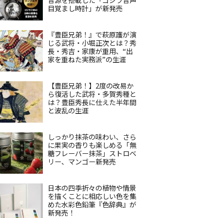
目覚まし時計」が新発売
『豊臣兄弟！』で萩原護が演
じる武将・小堀正次とは？秀
長・秀吉・家康が重用、“出
家を重ねた実務派”の生涯
【豊臣兄弟！】2度の改易か
ら復活した武将・多賀秀種と
は？豊臣秀長に仕えた半年間
と波乱の生涯
しっかり抹茶の味わい、さら
に果実の香りも楽しめる「無
糖フレーバー抹茶」ストロベ
リー、マンゴー新発売
日本の四季折々の植物や情景
を描くことに相応しい色を集
めた水彩色鉛筆『色辞典』が
新発売！