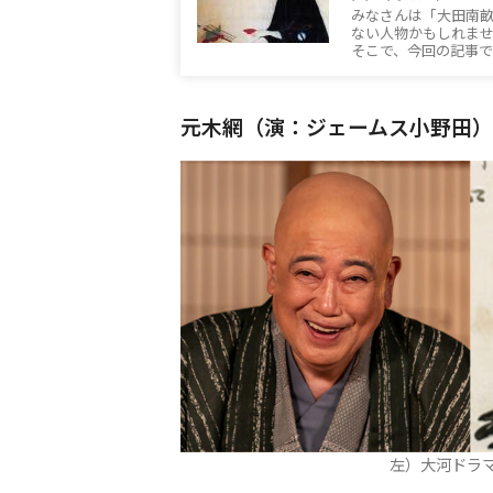
みなさんは「大田南
ない人物かもしれま
そこで、今回の記事
元木網（演：ジェームス小野田）
左）大河ドラ