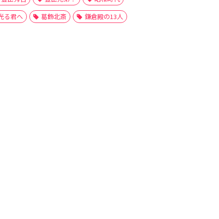
光る君へ
葛飾北斎
鎌倉殿の13人