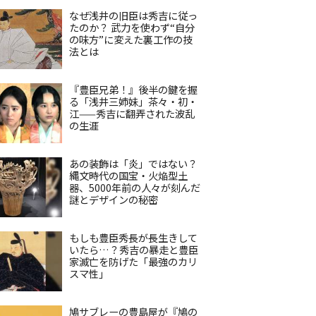
なぜ浅井の旧臣は秀吉に従っ
たのか？ 武力を使わず“自分
の味方”に変えた裏工作の技
法とは
『豊臣兄弟！』後半の鍵を握
る「浅井三姉妹」茶々・初・
江——秀吉に翻弄された波乱
の生涯
あの装飾は「炎」ではない？
縄文時代の国宝・火焔型土
器、5000年前の人々が刻んだ
謎とデザインの秘密
もしも豊臣秀長が長生きして
いたら…？秀吉の暴走と豊臣
家滅亡を防げた「最強のカリ
スマ性」
鳩サブレーの豊島屋が『鳩の