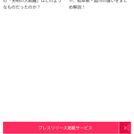
の「天明の大飢饉」はどのよう
や、絵草紙・戯作の違いをまと
なものだったのか？
め解説！
プレスリリース掲載サービス