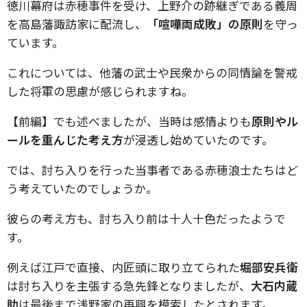
徳川幕府は赤穂事件を受け、上野介の跡継ぎである義周
を高島藩諏訪家に配流し、
「喧嘩両成敗」の原則
を守っ
ています。
これについては、他藩の武士や民衆からの同情論を警戒
した将軍の思慮が感じられますね。
【前編】でも述べましたが、当時は感情よりも
原則やル
ールを重んじた考え方
が浸透し始めていたのです。
では、討ち入りを行った当事者である赤穂浪士たちはど
う考えていたのでしょうか。
彼らの考え方も、討ち入り前は十人十色だったようで
す。
例えば江戸で直接、内匠頭に取り立てられた
堀部安兵衛
は討ち入りを主張する急先鋒となりましたが、
大石内蔵
助
は最後まで浅野家の再興を模索したとされます。