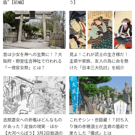
盾”【前編】
う】
昔は少女を神への生贄に！？大
見よ！これが武士の生き様だ！
阪府・野里住吉神社で行われる
主君や家族、友人の為に命を懸
「一夜官女祭」とは？
けた「日本三大仇討」を紹介
吉原遊女への折檻はどんなもの
これぞシン・忠臣蔵！？討ち入
があった？足抜の現実…ほか
り後の赤穂浪士が主君の墓前で
【大河べらぼう】3月2日放送の
果たした「儀式」とは