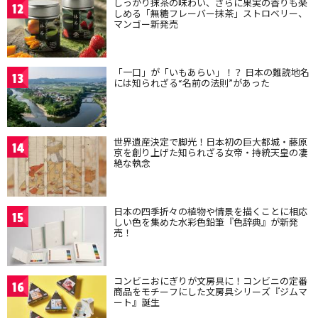
しっかり抹茶の味わい、さらに果実の香りも楽
12
しめる「無糖フレーバー抹茶」ストロベリー、
マンゴー新発売
「一口」が「いもあらい」！？ 日本の難読地名
13
には知られざる“名前の法則”があった
世界遺産決定で脚光！日本初の巨大都城・藤原
14
京を創り上げた知られざる女帝・持統天皇の凄
絶な執念
日本の四季折々の植物や情景を描くことに相応
15
しい色を集めた水彩色鉛筆『色辞典』が新発
売！
コンビニおにぎりが文房具に！コンビニの定番
16
商品をモチーフにした文房具シリーズ『ジムマ
ート』誕生