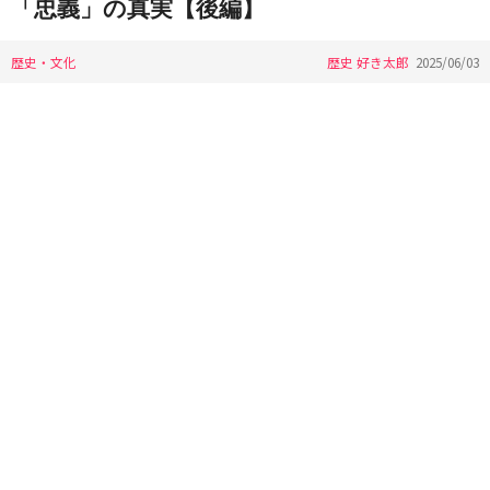
「忠義」の真実【後編】
歴史・文化
歴史 好き太郎
2025/06/03