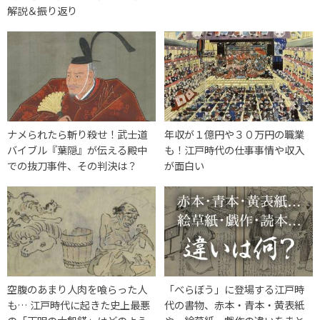
解説＆振り返り
ナメられたら斬り殺せ！武士道
年収が１億円や３０万円の職業
バイブル『葉隠』が伝える殿中
も！江戸時代の仕事事情や収入
での抜刀事件、その判決は？
が面白い
空腹のあまり人肉を喰らった人
「べらぼう」に登場する江戸時
も… 江戸時代に起きた史上最悪
代の書物、赤本・青本・黄表紙