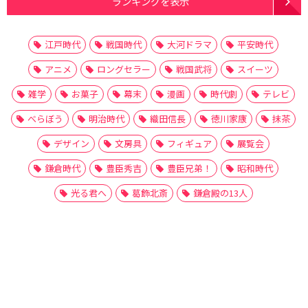
ランキングを表示
江戸時代
戦国時代
大河ドラマ
平安時代
アニメ
ロングセラー
戦国武将
スイーツ
雑学
お菓子
幕末
漫画
時代劇
テレビ
べらぼう
明治時代
織田信長
徳川家康
抹茶
デザイン
文房具
フィギュア
展覧会
鎌倉時代
豊臣秀吉
豊臣兄弟！
昭和時代
光る君へ
葛飾北斎
鎌倉殿の13人