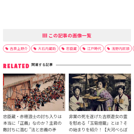
この記事の画像一覧
吉良上野介
大石内蔵助
忠臣蔵
江戸時代
浅野内匠頭
関連する記事
RELATED
忠臣蔵・赤穂浪士の討ち入りは
非業の死を遂げた吉原遊女の霊
本当に「正義」なのか？主君の
を慰める「玉菊燈籠」とは？そ
敵討ちに潜む ”法と忠義の矛
の始まりを紹介！【大河べらぼ