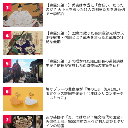
【豊臣兄弟！】秀吉は本当に「女狂い」だった
3
のか？ 天下人を彩った11人の側室たちを時系列
で一挙紹介
【豊臣兄弟！】22歳で散った長宗我部元親の天
4
才後継者・信親とは？武勇を奮った若武者の壮
絶な最期
『豊臣兄弟！』で描かれた織田信長の道普請は
5
史実？信長が実施した街道整備の施策を紹介
鳩サブレーの豊島屋が『鳩の日』（8月10日）
6
限定グッズ詳細を発表！今年はシリコンポーチ
「はとっこ」
あの装飾は「炎」ではない？縄文時代の国宝・
7
火焔型土器、5000年前の人々が刻んだ謎とデザ
インの秘密