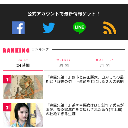
公式アカウントで最新情報ゲット！
ランキング
RANKING
DAILY
WEEKLY
MONTHLY
24時間
週 間
月 間
『豊臣兄弟！』お市と柴田勝家、自刃しての最
1
期と「辞世の句」…運命を共にした２人の悲劇
『豊臣兄弟！』茶々＝悪女はほぼ創作？秀吉が
2
溺愛、豊臣家滅亡を背負わされた茶々(井上和)
の壮絶すぎる生涯