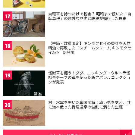
自転車を持つだけで税金？ 昭和まで続いた「自
17
転車税」の意外な歴史と脱税が横行した理由
【季節・数量限定】キンモクセイの香りを天然
18
精油で再現した「スチームクリーム キンモクセ
イ&茶」新登場
怪獣革を纏う！ダダ、エレキング…ウルトラ怪
19
獣モチーフの革を使った新アパレルコレクショ
ンが発表
村上水軍を率いた戦国武将！幼い弟を支え、共
20
に海へ散った得居通幸の波乱に満ちた生涯