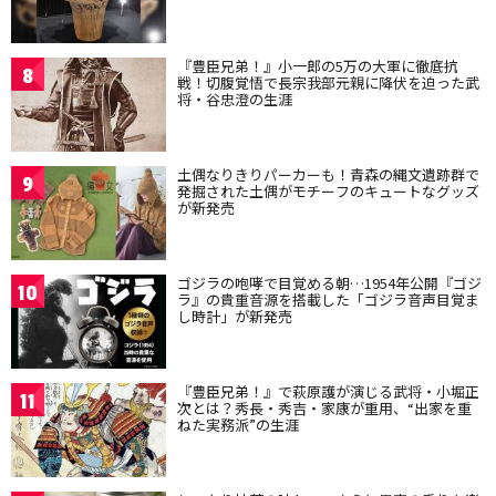
『豊臣兄弟！』小一郎の5万の大軍に徹底抗
8
戦！切腹覚悟で長宗我部元親に降伏を迫った武
将・谷忠澄の生涯
土偶なりきりパーカーも！青森の縄文遺跡群で
9
発掘された土偶がモチーフのキュートなグッズ
が新発売
ゴジラの咆哮で目覚める朝…1954年公開『ゴジ
10
ラ』の貴重音源を搭載した「ゴジラ音声目覚ま
し時計」が新発売
『豊臣兄弟！』で萩原護が演じる武将・小堀正
11
次とは？秀長・秀吉・家康が重用、“出家を重
ねた実務派”の生涯