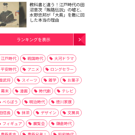
教科書と違う！江戸時代の田
沼意次「賄賂伝説」の嘘と、
水野忠邦が「大奥」を敵に回
した本当の理由
ランキングを表示
江戸時代
戦国時代
大河ドラマ
平安時代
アニメ
ロングセラー
国武将
スイーツ
雑学
お菓子
幕末
漫画
時代劇
テレビ
べらぼう
明治時代
徳川家康
田信長
抹茶
デザイン
文房具
フィギュア
展覧会
鎌倉時代
豊臣秀吉
豊臣兄弟！
昭和時代