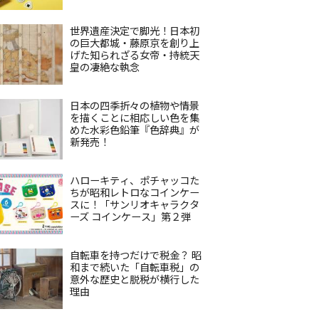
世界遺産決定で脚光！日本初
の巨大都城・藤原京を創り上
げた知られざる女帝・持統天
皇の凄絶な執念
日本の四季折々の植物や情景
を描くことに相応しい色を集
めた水彩色鉛筆『色辞典』が
新発売！
ハローキティ、ポチャッコた
ちが昭和レトロなコインケー
スに！「サンリオキャラクタ
ーズ コインケース」第２弾
自転車を持つだけで税金？ 昭
和まで続いた「自転車税」の
意外な歴史と脱税が横行した
理由