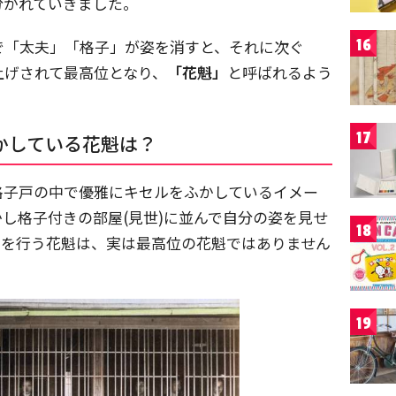
分かれていきました。
16
で「太夫」「格子」が姿を消すと、それに次ぐ
上げされて最高位となり、
「花魁」
と呼ばれるよう
17
かしている花魁は？
格子戸の中で優雅にキセルをふかしているイメー
し格子付きの部屋(見世)に並んで自分の姿を見せ
18
」
を行う花魁は、実は最高位の花魁ではありません
19