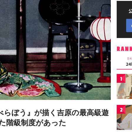
RAN
DA
2
1
2
べらぼう』が描く吉原の最高級遊
た階級制度があった