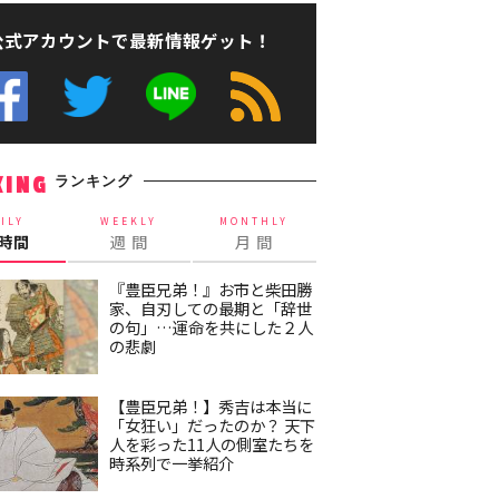
公式アカウントで最新情報ゲット！
ランキング
KING
ILY
WEEKLY
MONTHLY
4時間
週 間
月 間
『豊臣兄弟！』お市と柴田勝
家、自刃しての最期と「辞世
の句」…運命を共にした２人
の悲劇
【豊臣兄弟！】秀吉は本当に
「女狂い」だったのか？ 天下
人を彩った11人の側室たちを
時系列で一挙紹介