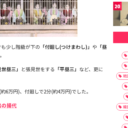
20
でも少し階級が下の
「付廻し(つけまわし)」
や
「昼
。
見世昼三」
と張見世をする
「平昼三」
など、更に
戦
約6万円)、付廻しで2分(約4万円)でした。
出の揚代
織