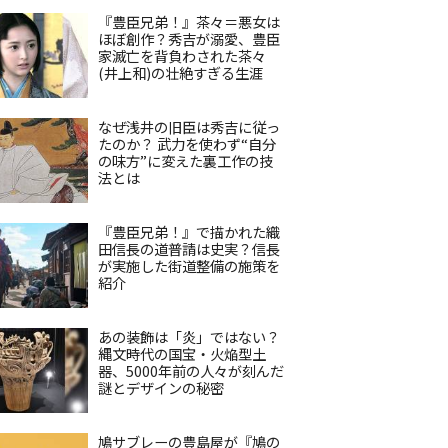
『豊臣兄弟！』茶々＝悪女は
ほぼ創作？秀吉が溺愛、豊臣
家滅亡を背負わされた茶々
(井上和)の壮絶すぎる生涯
なぜ浅井の旧臣は秀吉に従っ
たのか？ 武力を使わず“自分
の味方”に変えた裏工作の技
法とは
『豊臣兄弟！』で描かれた織
田信長の道普請は史実？信長
が実施した街道整備の施策を
紹介
あの装飾は「炎」ではない？
縄文時代の国宝・火焔型土
器、5000年前の人々が刻んだ
謎とデザインの秘密
鳩サブレーの豊島屋が『鳩の