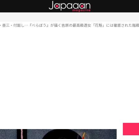
・昼三・付廻し…『べらぼう』が描く吉原の最高級遊女「花魁」には徹底された階