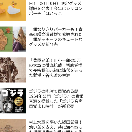
日』（8月10日）限定グッズ
詳細を発表！今年はシリコン
ポーチ「はとっこ」
土偶なりきりパーカーも！青
森の縄文遺跡群で発掘された
土偶がモチーフのキュートな
グッズが新発売
『豊臣兄弟！』小一郎の5万
の大軍に徹底抗戦！切腹覚悟
で長宗我部元親に降伏を迫っ
た武将・谷忠澄の生涯
ゴジラの咆哮で目覚める朝…
1954年公開『ゴジラ』の貴重
音源を搭載した「ゴジラ音声
目覚まし時計」が新発売
村上水軍を率いた戦国武将！
幼い弟を支え、共に海へ散っ
た得居通幸の波乱に満ちた生