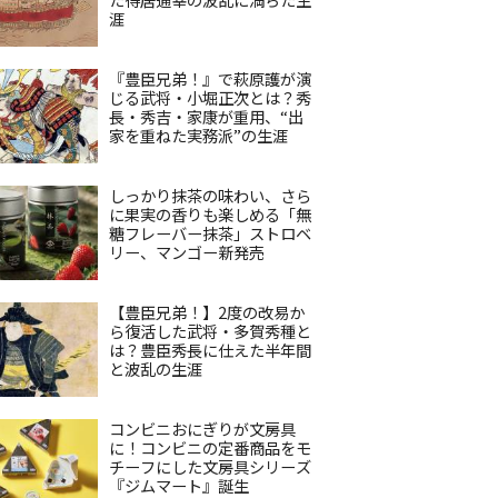
涯
『豊臣兄弟！』で萩原護が演
じる武将・小堀正次とは？秀
長・秀吉・家康が重用、“出
家を重ねた実務派”の生涯
しっかり抹茶の味わい、さら
に果実の香りも楽しめる「無
糖フレーバー抹茶」ストロベ
リー、マンゴー新発売
【豊臣兄弟！】2度の改易か
ら復活した武将・多賀秀種と
は？豊臣秀長に仕えた半年間
と波乱の生涯
コンビニおにぎりが文房具
に！コンビニの定番商品をモ
チーフにした文房具シリーズ
『ジムマート』誕生