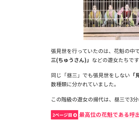
張見世を行っていたのは、花魁の中
三(ちゅうさん)」
などの遊女たちです
同じ「昼三」でも張見世をしない
「
数種類に分かれていました。
この階級の遊女の揚代は、昼三で3分(
最高位の花魁である呼
2ページ目