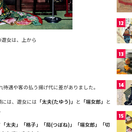
12
の遊女は、上から
13
14
れ待遇や客の払う揚げ代に差がありました。
頃には、遊女には
「太夫(たゆう)」
と
「端女郎」
と
。
15
て
「太夫」「格子」「局(つぼね)」「端女郎」「切