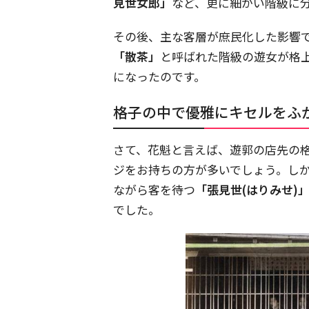
見世女郎」
など、更に細かい階級に
その後、主な客層が庶民化した影響
「散茶」
と呼ばれた階級の遊女が格
になったのです。
格子の中で優雅にキセルをふ
さて、花魁と言えば、遊郭の店先の
ジをお持ちの方が多いでしょう。しか
ながら客を待つ
「張見世(はりみせ)
でした。