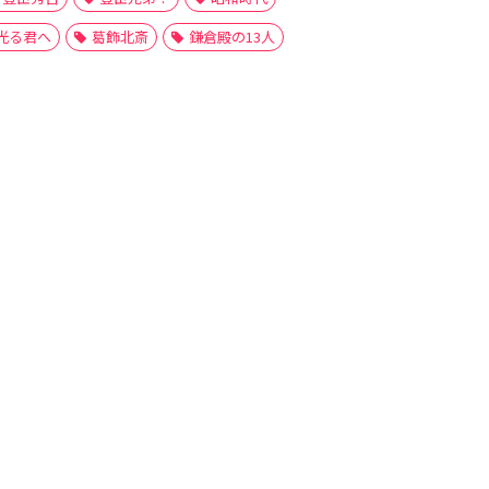
光る君へ
葛飾北斎
鎌倉殿の13人