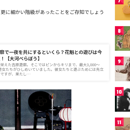
7
は更に細かい階級があったことをご存知でしょう
8
廓で一夜を共にするといくら？花魁との遊びは今
超！【大河べらぼう】
9
栄えた吉原遊廓。そこではピンからキリまで、最大3,000～
れる遊女たちがひしめいていました。彼女たちと遊ぶためには先立
のですが、果たし…
10
11