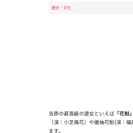
歴史・文化
吉原の最高級の遊女といえば
「花魁
（演：小芝風花）や誰袖花魁(演：福
ます。