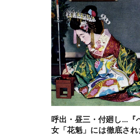
呼出・昼三・付廻し…『
女「花魁」には徹底され