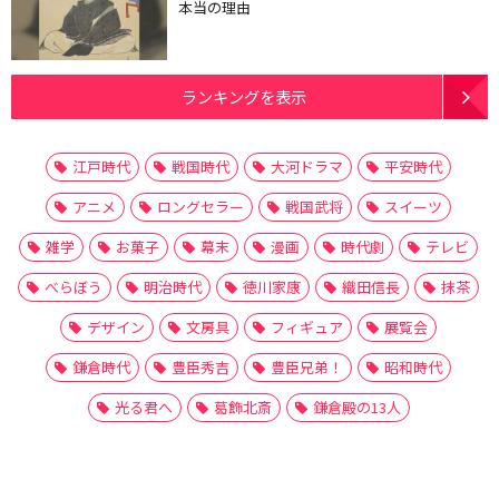
本当の理由
ランキングを表示
江戸時代
戦国時代
大河ドラマ
平安時代
アニメ
ロングセラー
戦国武将
スイーツ
雑学
お菓子
幕末
漫画
時代劇
テレビ
べらぼう
明治時代
徳川家康
織田信長
抹茶
デザイン
文房具
フィギュア
展覧会
鎌倉時代
豊臣秀吉
豊臣兄弟！
昭和時代
光る君へ
葛飾北斎
鎌倉殿の13人