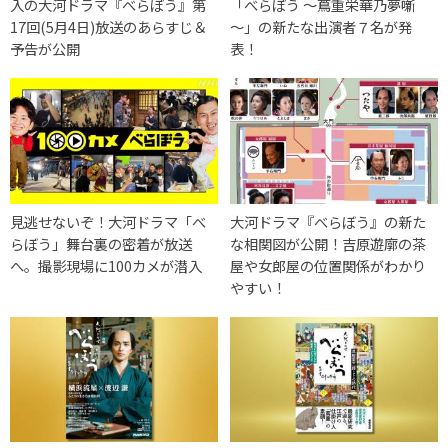
入の大河ドラマ『べらぼう』第
「べらぼう ～蔦重栄華乃夢噺
17回(5月4日)放送のあらすじ＆
～」の新たな出演者７名が発
予告が公開
表！
見逃せないぞ！大河ドラマ「べ
大河ドラマ『べらぼう』の新た
らぼう」舞台裏の密着が放送
な相関図が公開！吉原遊廓の茶
へ。撮影現場に100カメが潜入
屋や女郎屋の位置関係がわかり
やすい！