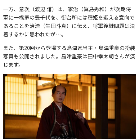
一方、意次（渡辺 謙）は、家治（眞島秀和）が次期将
軍に一橋家の豊千代を、御台所には種姫を迎える意向で
あることを治済（生田斗真）に伝え、将軍後継問題は決
着するかに思われたが…。
また、第20回から登場する島津家当主・島津重豪の扮装
写真も公開されました。島津重豪は田中幸太朗さんが演
じます。