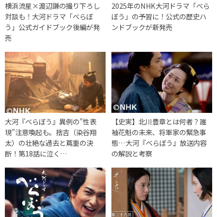
横浜流星×渡辺謙の撮り下ろし
2025年のNHK大河ドラマ「べら
対談も！大河ドラマ「べらぼ
ぼう」の予習に！公式の歴史ハ
う」公式ガイドブック後編が発
ンドブックが新発売
売
大河『べらぼう』異例の”性表
【史実】北川豊章とは何者？誰
現”注意喚起も。捨吉（染谷翔
袖花魁の未来、将軍家の緊急事
太）の壮絶な過去と蔦重の決
態…大河『べらぼう』放送内容
断！第18話に泣く…
の解説と考察