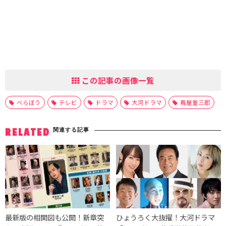
この記事の画像一覧
べらぼう
テレビ
ドラマ
大河ドラマ
蔦屋重三郎
関連する記事
RELATED
最新版の相関図も公開！新章突
ひょうろく大抜擢！大河ドラマ