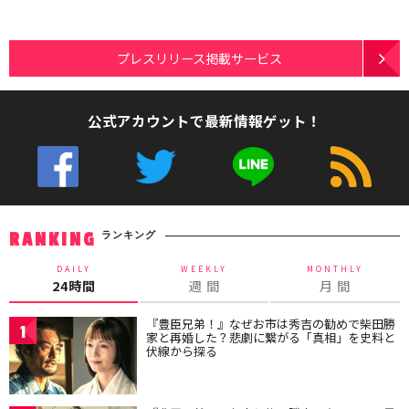
プレスリリース掲載サービス
公式アカウントで最新情報ゲット！
ランキング
RANKING
DAILY
WEEKLY
MONTHLY
24時間
週 間
月 間
『豊臣兄弟！』なぜお市は秀吉の勧めで柴田勝
1
家と再婚した？悲劇に繋がる「真相」を史料と
伏線から探る