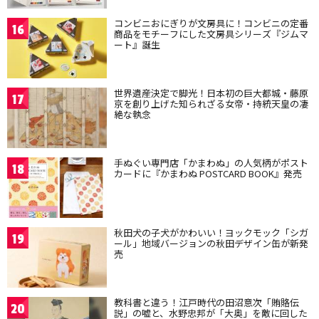
コンビニおにぎりが文房具に！コンビニの定番
16
商品をモチーフにした文房具シリーズ『ジムマ
ート』誕生
世界遺産決定で脚光！日本初の巨大都城・藤原
17
京を創り上げた知られざる女帝・持統天皇の凄
絶な執念
手ぬぐい専門店「かまわぬ」の人気柄がポスト
18
カードに『かまわぬ POSTCARD BOOK』発売
秋田犬の子犬がかわいい！ヨックモック「シガ
19
ール」地域バージョンの秋田デザイン缶が新発
売
教科書と違う！江戸時代の田沼意次「賄賂伝
20
説」の嘘と、水野忠邦が「大奥」を敵に回した