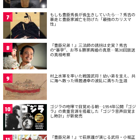
もしも豊臣秀長が長生きしていたら…？秀吉の
7
暴走と豊臣家滅亡を防げた「最強のカリスマ
性」
『豊臣兄弟！』三法師の誘拐は史実？秀吉
8
の“暴挙”、お市＆勝家再婚の真意…第30回放送
の真相考察
村上水軍を率いた戦国武将！幼い弟を支え、共
9
に海へ散った得居通幸の波乱に満ちた生涯
ゴジラの咆哮で目覚める朝…1954年公開『ゴジ
10
ラ』の貴重音源を搭載した「ゴジラ音声目覚ま
し時計」が新発売
『豊臣兄弟！』で萩原護が演じる武将・小堀正