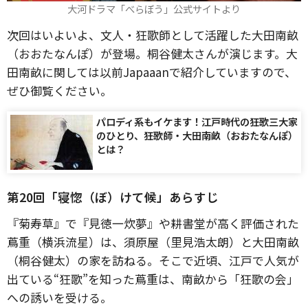
大河ドラマ「べらぼう」公式サイトより
次回はいよいよ、文人・狂歌師として活躍した大田南畝
（おおたなんぽ）が登場。桐谷健太さんが演じます。大
田南畝に関しては以前Japaaanで紹介していますので、
ぜひ御覧ください。
パロディ系もイケます！江戸時代の狂歌三大家
のひとり、狂歌師・大田南畝（おおたなんぽ）
とは？
第20回
「寝惚（ぼ）けて候」
あらすじ
『菊寿草』で『見徳一炊夢』や耕書堂が高く評価された
蔦重（横浜流星）は、須原屋（里見浩太朗）と大田南畝
（桐谷健太）の家を訪ねる。そこで近頃、江戸で人気が
出ている“狂歌”を知った蔦重は、南畝から「狂歌の会」
への誘いを受ける。