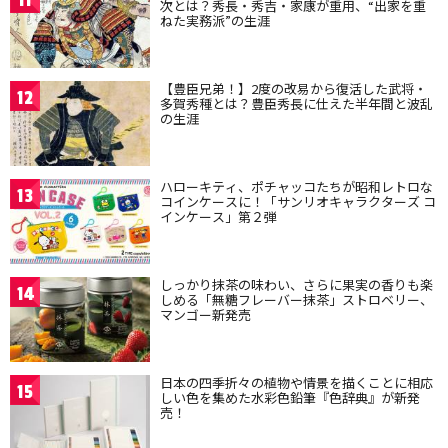
11
次とは？秀長・秀吉・家康が重用、“出家を重
ねた実務派”の生涯
【豊臣兄弟！】2度の改易から復活した武将・
12
多賀秀種とは？豊臣秀長に仕えた半年間と波乱
の生涯
ハローキティ、ポチャッコたちが昭和レトロな
13
コインケースに！「サンリオキャラクターズ コ
インケース」第２弾
しっかり抹茶の味わい、さらに果実の香りも楽
14
しめる「無糖フレーバー抹茶」ストロベリー、
マンゴー新発売
日本の四季折々の植物や情景を描くことに相応
15
しい色を集めた水彩色鉛筆『色辞典』が新発
売！