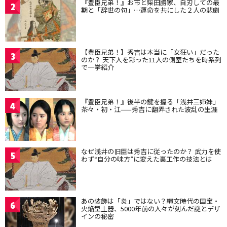
『豊臣兄弟！』お市と柴田勝家、自刃しての最
2
期と「辞世の句」…運命を共にした２人の悲劇
【豊臣兄弟！】秀吉は本当に「女狂い」だった
3
のか？ 天下人を彩った11人の側室たちを時系列
で一挙紹介
『豊臣兄弟！』後半の鍵を握る「浅井三姉妹」
4
茶々・初・江——秀吉に翻弄された波乱の生涯
なぜ浅井の旧臣は秀吉に従ったのか？ 武力を使
5
わず“自分の味方”に変えた裏工作の技法とは
あの装飾は「炎」ではない？縄文時代の国宝・
6
火焔型土器、5000年前の人々が刻んだ謎とデザ
インの秘密