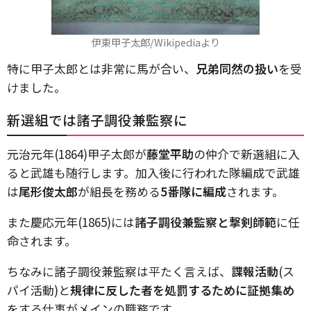
伊東甲子太郎/Wikipediaより
特に甲子太郎とは非常に馬が合い、
兄弟同然の扱い
を受
けました。
新選組では諸子調役兼監察に
元治元年(1864)甲子太郎が
藤堂平助
の仲介で新選組に入
ると武雄も随行します。加入後に行われた隊編成で武雄
は
尾形俊太郎
が組長を務める
5
番隊に編成
されます。
また慶応元年(1865)には
諸子調役兼監察と撃剣師範
に任
命されます。
ちなみに諸子調役兼監察は平たく言えば、
諜報活動
(ス
パイ活動)と
規律に反した者を処罰するために証拠集め
をする仕事がメインの職務です。