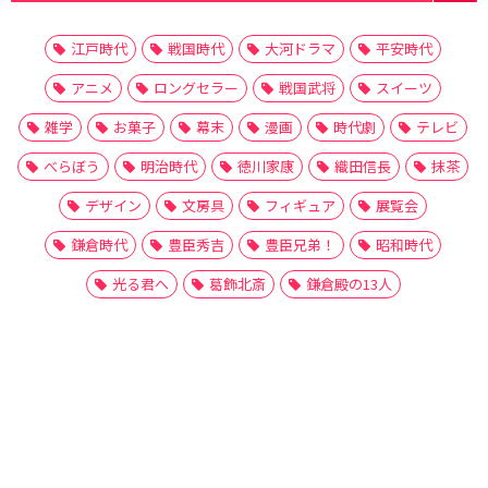
江戸時代
戦国時代
大河ドラマ
平安時代
アニメ
ロングセラー
戦国武将
スイーツ
雑学
お菓子
幕末
漫画
時代劇
テレビ
べらぼう
明治時代
徳川家康
織田信長
抹茶
デザイン
文房具
フィギュア
展覧会
鎌倉時代
豊臣秀吉
豊臣兄弟！
昭和時代
光る君へ
葛飾北斎
鎌倉殿の13人