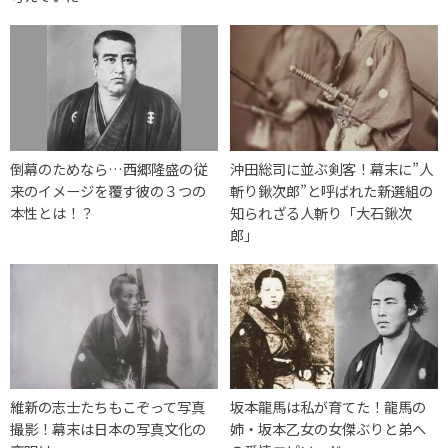
倒幕のためなら…西郷隆盛の従
沖田総司に並ぶ剣客！幕末に”人
来のイメージを覆す彼の３つの
斬り鍬次郎”と呼ばれた新選組の
本性とは！？
知られざる人斬り「大石鍬次
郎」
維新の志士たちもこぞって写真
坂本龍馬は私が育てた！龍馬の
撮影！幕末は日本の写真文化の
姉・坂本乙女の女傑ぶりと弟へ