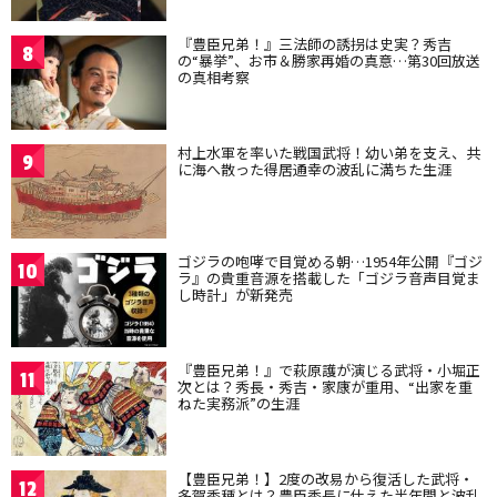
『豊臣兄弟！』三法師の誘拐は史実？秀吉
8
の“暴挙”、お市＆勝家再婚の真意…第30回放送
の真相考察
村上水軍を率いた戦国武将！幼い弟を支え、共
9
に海へ散った得居通幸の波乱に満ちた生涯
ゴジラの咆哮で目覚める朝…1954年公開『ゴジ
10
ラ』の貴重音源を搭載した「ゴジラ音声目覚ま
し時計」が新発売
『豊臣兄弟！』で萩原護が演じる武将・小堀正
11
次とは？秀長・秀吉・家康が重用、“出家を重
ねた実務派”の生涯
【豊臣兄弟！】2度の改易から復活した武将・
12
多賀秀種とは？豊臣秀長に仕えた半年間と波乱