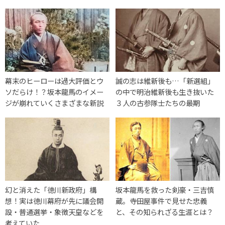
幕末のヒーローは過大評価とウ
誠の志は維新後も…「新選組」
ソだらけ！？坂本龍馬のイメー
の中で明治維新後も生き抜いた
ジが崩れていくさまざまな新説
３人の古参隊士たちの最期
幻と消えた「徳川新政府」構
坂本龍馬を救った剣豪・三吉慎
想！実は徳川幕府が先に議会開
蔵。寺田屋事件で見せた忠義
設・普通選挙・象徴天皇などを
と、その知られざる生涯とは？
考えていた