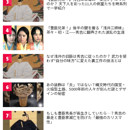
3
のか？ 天下人を彩った11人の側室たちを時系列
で一挙紹介
『豊臣兄弟！』後半の鍵を握る「浅井三姉妹」
4
茶々・初・江——秀吉に翻弄された波乱の生涯
なぜ浅井の旧臣は秀吉に従ったのか？ 武力を使
5
わず“自分の味方”に変えた裏工作の技法とは
あの装飾は「炎」ではない？縄文時代の国宝・
6
火焔型土器、5000年前の人々が刻んだ謎とデザ
インの秘密
もしも豊臣秀長が長生きしていたら…？秀吉の
7
暴走と豊臣家滅亡を防げた「最強のカリスマ
性」