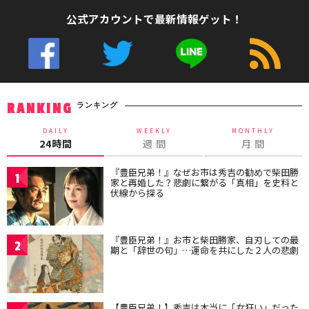
公式アカウントで最新情報ゲット！
ランキング
RANKING
DAILY
WEEKLY
MONTHLY
24時間
週 間
月 間
『豊臣兄弟！』なぜお市は秀吉の勧めで柴田勝
1
家と再婚した？悲劇に繋がる「真相」を史料と
伏線から探る
『豊臣兄弟！』お市と柴田勝家、自刃しての最
2
期と「辞世の句」…運命を共にした２人の悲劇
【豊臣兄弟！】秀吉は本当に「女狂い」だった