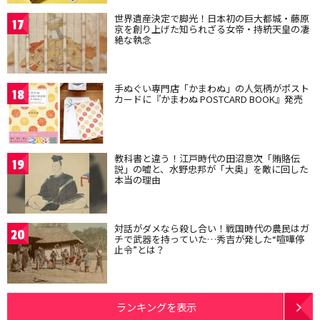
世界遺産決定で脚光！日本初の巨大都城・藤原
17
京を創り上げた知られざる女帝・持統天皇の凄
絶な執念
手ぬぐい専門店「かまわぬ」の人気柄がポスト
18
カードに『かまわぬ POSTCARD BOOK』発売
教科書と違う！江戸時代の田沼意次「賄賂伝
19
説」の嘘と、水野忠邦が「大奥」を敵に回した
本当の理由
対話がダメなら殺し合い！戦国時代の農民はガ
20
チで武器を持っていた…秀吉が発した“喧嘩停
止令”とは？
ランキングを表示