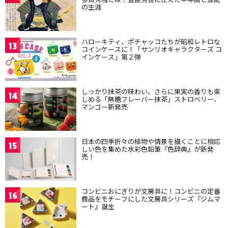
の生涯
ハローキティ、ポチャッコたちが昭和レトロな
13
コインケースに！「サンリオキャラクターズ コ
インケース」第２弾
しっかり抹茶の味わい、さらに果実の香りも楽
14
しめる「無糖フレーバー抹茶」ストロベリー、
マンゴー新発売
日本の四季折々の植物や情景を描くことに相応
15
しい色を集めた水彩色鉛筆『色辞典』が新発
売！
コンビニおにぎりが文房具に！コンビニの定番
16
商品をモチーフにした文房具シリーズ『ジムマ
ート』誕生