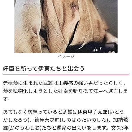
イメージ
奸臣を斬って伊東たちと出会う
赤穂藩に生まれた武雄は正義感の強い男だったらしく、
藩を私物化しようとした奸臣を斬り捨て江戸へ逃亡しま
す。
あてもなく彷徨っていると武雄は
伊東甲子太郎
(いとう
かしたろう)、篠原泰之進(しのはらたいのしん)、加納鷲
雄(かのうわしお)たちと運命の出会いをします。文久3年