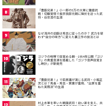
『豊臣兄弟！』小一郎の5万の大軍に徹底抗
8
戦！切腹覚悟で長宗我部元親に降伏を迫った武
将・谷忠澄の生涯
なぜ浅井の旧臣は秀吉に従ったのか？ 武力を使
9
わず“自分の味方”に変えた裏工作の技法とは
ゴジラの咆哮で目覚める朝…1954年公開『ゴジ
10
ラ』の貴重音源を搭載した「ゴジラ音声目覚ま
し時計」が新発売
『豊臣兄弟！』で萩原護が演じる武将・小堀正
11
次とは？秀長・秀吉・家康が重用、“出家を重
ねた実務派”の生涯
村上水軍を率いた戦国武将！幼い弟を支え、共
12