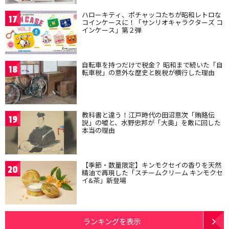
ハローキティ、ポチャッコたちが昭和レトロな
17
コインケースに！「サンリオキャラクターズ コ
インケース」第２弾
自転車を持つだけで税金？ 昭和まで続いた「自
18
転車税」の意外な歴史と脱税が横行した理由
教科書と違う！江戸時代の田沼意次「賄賂伝
19
説」の嘘と、水野忠邦が「大奥」を敵に回した
本当の理由
【季節・数量限定】キンモクセイの香りを天然
20
精油で再現した「スチームクリーム キンモクセ
イ&茶」新登場
ランキングを表示