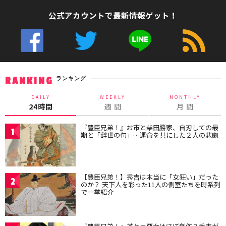
公式アカウントで最新情報ゲット！
ランキング
RANKING
DAILY
WEEKLY
MONTHLY
24時間
週 間
月 間
『豊臣兄弟！』お市と柴田勝家、自刃しての最
1
期と「辞世の句」…運命を共にした２人の悲劇
【豊臣兄弟！】秀吉は本当に「女狂い」だった
2
のか？ 天下人を彩った11人の側室たちを時系列
で一挙紹介