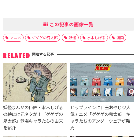
この記事の画像一覧
アニメ
ゲゲゲの鬼太郎
妖怪
水木しげる
漫画
関連する記事
RELATED
妖怪まんがの巨匠・水木しげる
ヒップラインに目玉おやじ♡人
の絵には元ネタが！『ゲゲゲの
気アニメ「ゲゲゲの鬼太郎」キ
鬼太郎』登場キャラたちの由来
ャラたちのアンダーウェアが発
を紹介
売