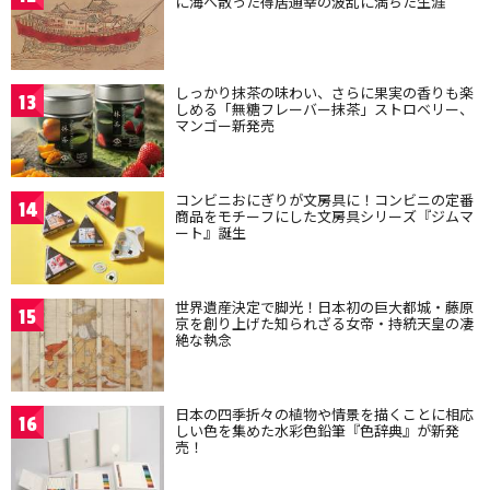
に海へ散った得居通幸の波乱に満ちた生涯
しっかり抹茶の味わい、さらに果実の香りも楽
13
しめる「無糖フレーバー抹茶」ストロベリー、
マンゴー新発売
コンビニおにぎりが文房具に！コンビニの定番
14
商品をモチーフにした文房具シリーズ『ジムマ
ート』誕生
世界遺産決定で脚光！日本初の巨大都城・藤原
15
京を創り上げた知られざる女帝・持統天皇の凄
絶な執念
日本の四季折々の植物や情景を描くことに相応
16
しい色を集めた水彩色鉛筆『色辞典』が新発
売！