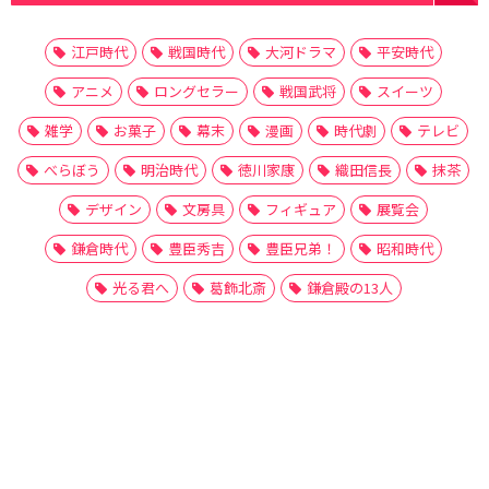
江戸時代
戦国時代
大河ドラマ
平安時代
アニメ
ロングセラー
戦国武将
スイーツ
雑学
お菓子
幕末
漫画
時代劇
テレビ
べらぼう
明治時代
徳川家康
織田信長
抹茶
デザイン
文房具
フィギュア
展覧会
鎌倉時代
豊臣秀吉
豊臣兄弟！
昭和時代
光る君へ
葛飾北斎
鎌倉殿の13人