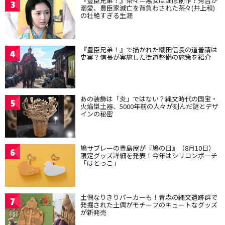
『豊臣兄弟！』茶々＝悪女はほぼ創作？秀吉が
3
溺愛、豊臣家滅亡を背負わされた茶々(井上和)
の壮絶すぎる生涯
『豊臣兄弟！』で描かれた織田信長の道普請は
4
史実？信長が実施した街道整備の施策を紹介
あの装飾は「炎」ではない？縄文時代の国宝・
5
火焔型土器、5000年前の人々が刻んだ謎とデザ
インの秘密
鳩サブレーの豊島屋が『鳩の日』（8月10日）
6
限定グッズ詳細を発表！今年はシリコンポーチ
「はとっこ」
土偶なりきりパーカーも！青森の縄文遺跡群で
7
発掘された土偶がモチーフのキュートなグッズ
が新発売