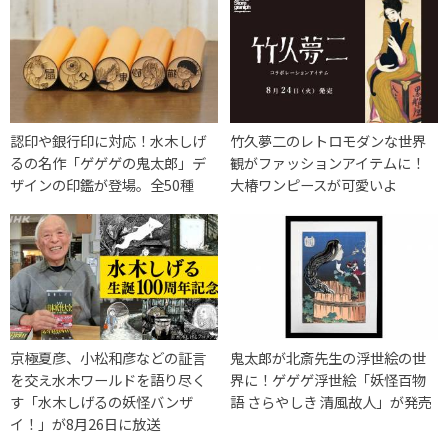
認印や銀行印に対応！水木しげ
竹久夢二のレトロモダンな世界
るの名作「ゲゲゲの鬼太郎」デ
観がファッションアイテムに！
ザインの印鑑が登場。全50種
大椿ワンピースが可愛いよ
京極夏彦、小松和彦などの証言
鬼太郎が北斎先生の浮世絵の世
を交え水木ワールドを語り尽く
界に！ゲゲゲ浮世絵「妖怪百物
す「水木しげるの妖怪バンザ
語 さらやしき 清風故人」が発売
イ！」が8月26日に放送