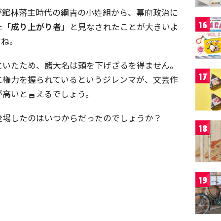
が館林藩主時代の綱吉の小姓組から、幕府政治に
16
た
「成り上がり者」
と見なされたことが大きいよ
すね。
にいたため、諸大名は頭を下げざるを得ません。
17
に権力を握られているというジレンマが、文芸作
が高いと言えるでしょう。
登場したのはいつからだったのでしょうか？
18
19