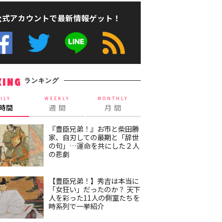
公式アカウントで最新情報ゲット！
ランキング
KING
ILY
WEEKLY
MONTHLY
4時間
週 間
月 間
『豊臣兄弟！』お市と柴田勝
家、自刃しての最期と「辞世
の句」…運命を共にした２人
の悲劇
【豊臣兄弟！】秀吉は本当に
「女狂い」だったのか？ 天下
人を彩った11人の側室たちを
時系列で一挙紹介