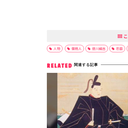
こ
人物
御用人
徳川綱吉
忠臣
関連する記事
RELATED