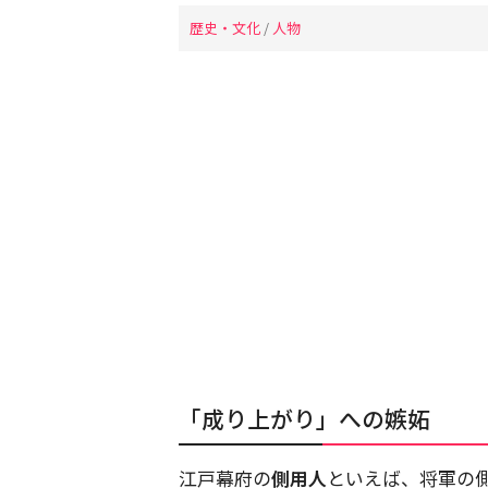
歴史・文化
/
人物
「成り上がり」への嫉妬
江戸幕府の
側用人
といえば、将軍の