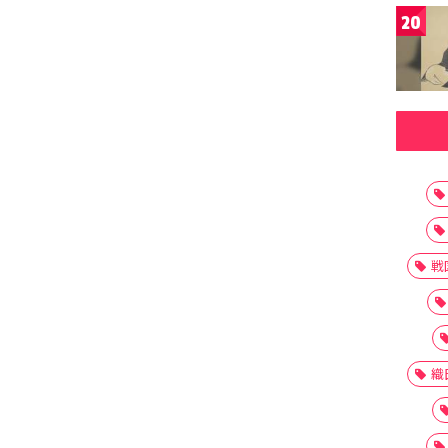
20
戦
織