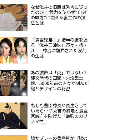
なぜ浅井の旧臣は秀吉に従っ
たのか？ 武力を使わず“自分
の味方”に変えた裏工作の技
法とは
『豊臣兄弟！』後半の鍵を握
る「浅井三姉妹」茶々・初・
江——秀吉に翻弄された波乱
の生涯
あの装飾は「炎」ではない？
縄文時代の国宝・火焔型土
器、5000年前の人々が刻んだ
謎とデザインの秘密
もしも豊臣秀長が長生きして
いたら…？秀吉の暴走と豊臣
家滅亡を防げた「最強のカリ
スマ性」
鳩サブレーの豊島屋が『鳩の