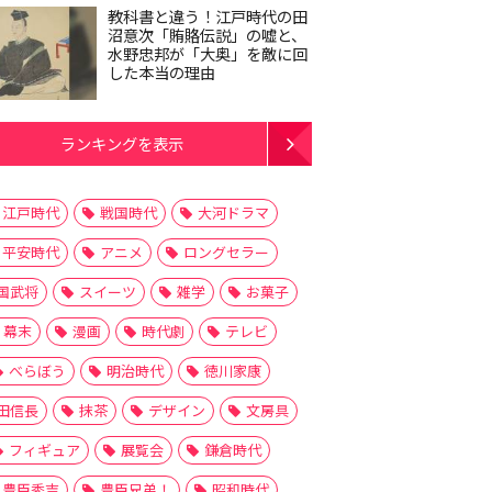
教科書と違う！江戸時代の田
沼意次「賄賂伝説」の嘘と、
水野忠邦が「大奥」を敵に回
した本当の理由
ランキングを表示
江戸時代
戦国時代
大河ドラマ
平安時代
アニメ
ロングセラー
国武将
スイーツ
雑学
お菓子
幕末
漫画
時代劇
テレビ
べらぼう
明治時代
徳川家康
田信長
抹茶
デザイン
文房具
フィギュア
展覧会
鎌倉時代
豊臣秀吉
豊臣兄弟！
昭和時代