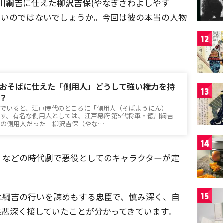
川綱吉に仕えた
柳沢吉保
(やなぎさわよしやす
る人も多いのではないでしょうか。今回は彼の本当の人物
。
12
おそばに仕えた「側用人」どうして強い権力を持
13
？
んでいると、江戸時代のところに「側用人（そばようにん）」
す。有名な側用人としては、江戸幕府 第5代将軍・徳川綱吉
）の側用人だった「柳沢吉保（やな…
14
』などの時代劇で悪役としてのキャラクターが定
は綱吉の行いを諫めもする
忠臣
で、慎み深く、自
15
慈悲深く接していたことが分かってきています。