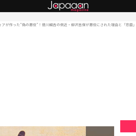
ィアが作った”偽の悪役”！徳川綱吉の側近・柳沢吉保が悪役にされた理由と「忠臣