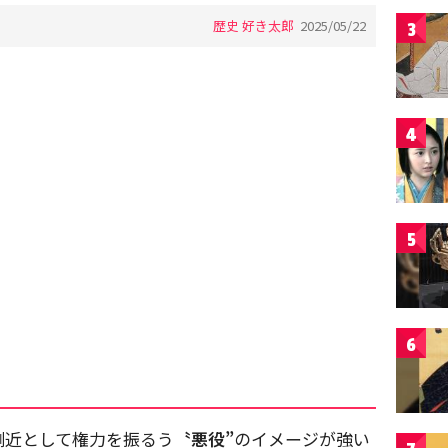
歴史 好き太郎
2025/05/22
3
4
5
6
側近として権力を振るう
〝悪役”
のイメージが強い