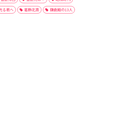
光る君へ
葛飾北斎
鎌倉殿の13人