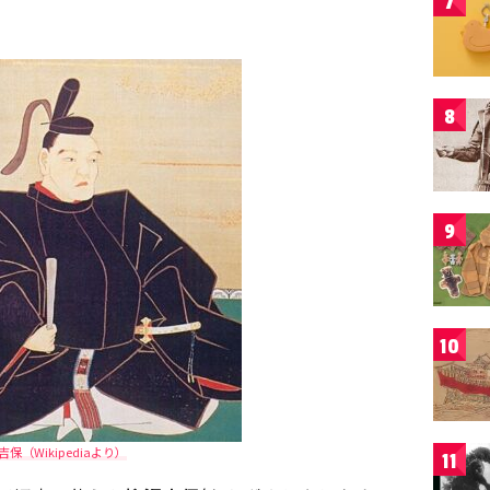
7
8
9
10
吉保（Wikipediaより）
11