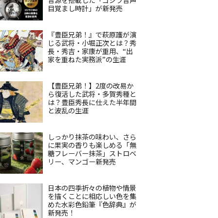
目覚まし時計」が新発売
『豊臣兄弟！』で萩原護が演
じる武将・小堀正次とは？秀
長・秀吉・家康が重用、“出
家を重ねた実務派”の生涯
【豊臣兄弟！】2度の改易か
ら復活した武将・多賀秀種と
は？豊臣秀長に仕えた半年間
と波乱の生涯
しっかり抹茶の味わい、さら
に果実の香りも楽しめる「無
糖フレーバー抹茶」ストロベ
リー、マンゴー新発売
日本の四季折々の植物や情景
を描くことに相応しい色を集
めた水彩色鉛筆『色辞典』が
新発売！