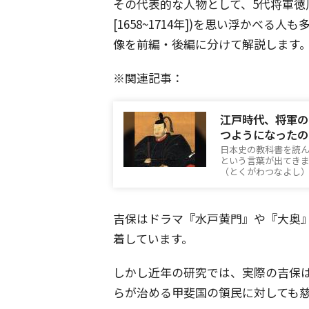
その代表的な人物として、5代将軍徳
[1658~1714年])を思い浮かべ
像を前編・後編に分けて解説します
※関連記事：
江戸時代、将軍の
つようになったの
日本史の教科書を読
という言葉が出てきま
（とくがわつなよし
吉保はドラマ『水戸黄門』や『大奥
着しています。
しかし近年の研究では、実際の吉保
らが治める甲斐国の領民に対しても