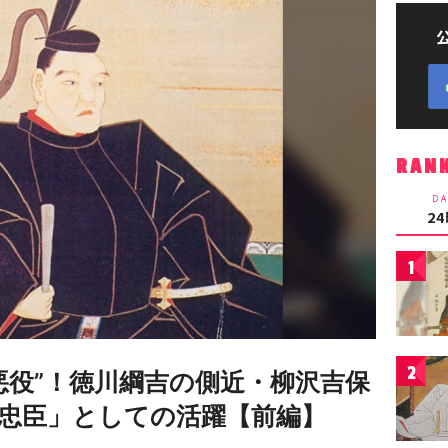
RAN
DA
2
1
2
悪役”！徳川綱吉の側近・柳沢吉保
忠臣」としての活躍【前編】