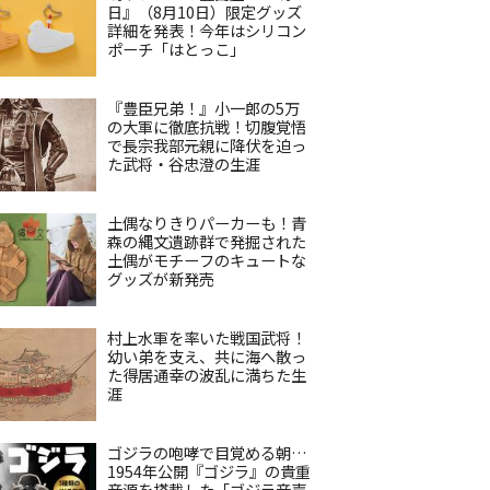
日』（8月10日）限定グッズ
詳細を発表！今年はシリコン
ポーチ「はとっこ」
『豊臣兄弟！』小一郎の5万
の大軍に徹底抗戦！切腹覚悟
で長宗我部元親に降伏を迫っ
た武将・谷忠澄の生涯
土偶なりきりパーカーも！青
森の縄文遺跡群で発掘された
土偶がモチーフのキュートな
グッズが新発売
村上水軍を率いた戦国武将！
幼い弟を支え、共に海へ散っ
た得居通幸の波乱に満ちた生
涯
ゴジラの咆哮で目覚める朝…
1954年公開『ゴジラ』の貴重
音源を搭載した「ゴジラ音声