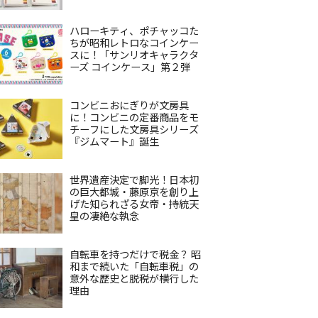
ハローキティ、ポチャッコた
ちが昭和レトロなコインケー
スに！「サンリオキャラクタ
ーズ コインケース」第２弾
コンビニおにぎりが文房具
に！コンビニの定番商品をモ
チーフにした文房具シリーズ
『ジムマート』誕生
世界遺産決定で脚光！日本初
の巨大都城・藤原京を創り上
げた知られざる女帝・持統天
皇の凄絶な執念
自転車を持つだけで税金？ 昭
和まで続いた「自転車税」の
意外な歴史と脱税が横行した
理由