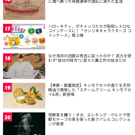
に海へ散った得居通幸の波乱に満ちた生涯
ハローキティ、ポチャッコたちが昭和レトロな
17
コインケースに！「サンリオキャラクターズ コ
インケース」第２弾
なぜ浅井の旧臣は秀吉に従ったのか？ 武力を使
18
わず“自分の味方”に変えた裏工作の技法とは
【季節・数量限定】キンモクセイの香りを天然
19
精油で再現した「スチームクリーム キンモクセ
イ&茶」新登場
怪獣革を纏う！ダダ、エレキング…ウルトラ怪
20
獣モチーフの革を使った新アパレルコレクショ
ンが発表