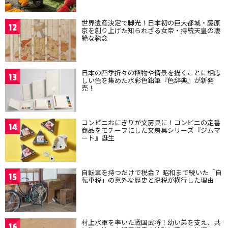
世界遺産決定で脚光！日本初の巨大都城・藤原
12
京を創り上げた知られざる女帝・持統天皇の凄
絶な執念
日本の四季折々の植物や情景を描くことに相応
13
しい色を集めた水彩色鉛筆『色辞典』が新発
売！
コンビニおにぎりが文房具に！コンビニの定番
14
商品をモチーフにした文房具シリーズ『ジムマ
ート』誕生
自転車を持つだけで税金？ 昭和まで続いた「自
15
転車税」の意外な歴史と脱税が横行した理由
村上水軍を率いた戦国武将！幼い弟を支え、共
16