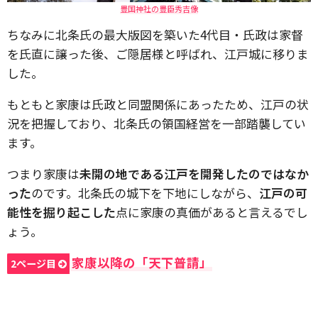
豊国神社の豊臣秀吉像
ちなみに北条氏の最大版図を築いた4代目・氏政は家督
を氏直に譲った後、ご隠居様と呼ばれ、江戸城に移りま
した。
もともと家康は氏政と同盟関係にあったため、江戸の状
況を把握しており、北条氏の領国経営を一部踏襲してい
ます。
つまり家康は
未開の地である江戸を開発したのではなか
った
のです。北条氏の城下を下地にしながら、
江戸の可
能性を掘り起こした
点に家康の真価があると言えるでし
ょう。
家康以降の「天下普請」
2ページ目