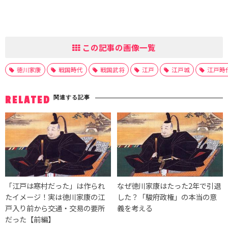
この記事の画像一覧
徳川家康
戦国時代
戦国武将
江戸
江戸城
江戸時
関連する記事
RELATED
「江戸は寒村だった」は作られ
なぜ徳川家康はたった2年で引退
たイメージ！実は徳川家康の江
した？「駿府政権」の本当の意
戸入り前から交通・交易の要所
義を考える
だった【前編】