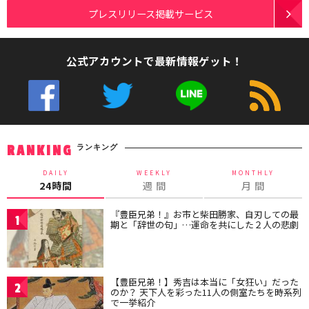
プレスリリース掲載サービス
公式アカウントで最新情報ゲット！
ランキング
RANKING
DAILY
WEEKLY
MONTHLY
24時間
週 間
月 間
『豊臣兄弟！』お市と柴田勝家、自刃しての最
1
期と「辞世の句」…運命を共にした２人の悲劇
【豊臣兄弟！】秀吉は本当に「女狂い」だった
2
のか？ 天下人を彩った11人の側室たちを時系列
で一挙紹介