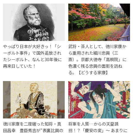
やっぱり日本が大好きっ！「シ
武将・茶人として、徳川家康か
ーボルト事件」で国外追放され
ら重用された細川忠興（三
たシーボルト、なんと30年後に
斎）。京都大徳寺「高桐院」に
再来日していた！
色濃く残る忠興の面影を訪ね
る。【どうする家康】
徳川家康を二度破った知将・真
将軍を人質…からの天皇誘
田昌幸 豊臣秀吉が“表裏比興の
拐！？「慶安の変」〜 あまりに