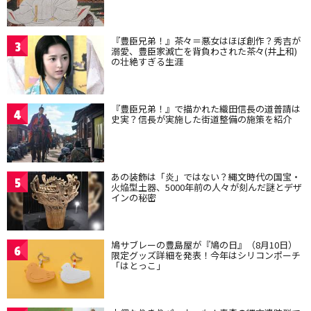
『豊臣兄弟！』茶々＝悪女はほぼ創作？秀吉が
3
溺愛、豊臣家滅亡を背負わされた茶々(井上和)
の壮絶すぎる生涯
『豊臣兄弟！』で描かれた織田信長の道普請は
4
史実？信長が実施した街道整備の施策を紹介
あの装飾は「炎」ではない？縄文時代の国宝・
5
火焔型土器、5000年前の人々が刻んだ謎とデザ
インの秘密
鳩サブレーの豊島屋が『鳩の日』（8月10日）
6
限定グッズ詳細を発表！今年はシリコンポーチ
「はとっこ」