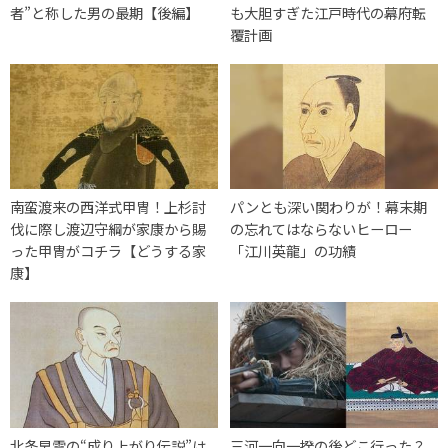
者”と称した男の最期【後編】
も大胆すぎた江戸時代の幕府転
覆計画
南蛮渡来の西洋式甲冑！上杉討
パンとも深い関わりが！幕末期
伐に際し渡辺守綱が家康から賜
の忘れてはならないヒーロー
った甲冑がコチラ【どうする家
「江川英龍」の功績
康】
北条早雲の“成り上がり伝説”は
三河一向一揆の後どこ行った？