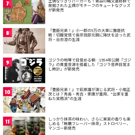
土偶なりきりパーカーも！青森の縄文遺跡群で
7
発掘された土偶がモチーフのキュートなグッズ
が新発売
『豊臣兄弟！』小一郎の5万の大軍に徹底抗
8
戦！切腹覚悟で長宗我部元親に降伏を迫った武
将・谷忠澄の生涯
ゴジラの咆哮で目覚める朝…1954年公開『ゴジ
9
ラ』の貴重音源を搭載した「ゴジラ音声目覚ま
し時計」が新発売
『豊臣兄弟！』で萩原護が演じる武将・小堀正
10
次とは？秀長・秀吉・家康が重用、“出家を重
ねた実務派”の生涯
しっかり抹茶の味わい、さらに果実の香りも楽
11
しめる「無糖フレーバー抹茶」ストロベリー、
マンゴー新発売