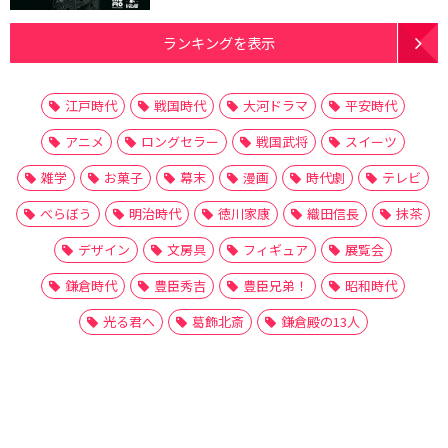
ランキングを表示
江戸時代
戦国時代
大河ドラマ
平安時代
アニメ
ロングセラー
戦国武将
スイーツ
雑学
お菓子
幕末
漫画
時代劇
テレビ
べらぼう
明治時代
徳川家康
織田信長
抹茶
デザイン
文房具
フィギュア
展覧会
鎌倉時代
豊臣秀吉
豊臣兄弟！
昭和時代
光る君へ
葛飾北斎
鎌倉殿の13人