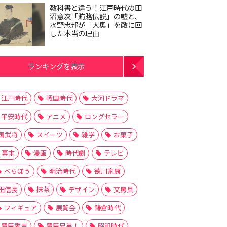
教科書と違う！江戸時代の田
沼意次「賄賂伝説」の嘘と、
水野忠邦が「大奥」を敵に回
した本当の理由
ランキングを表示
江戸時代
戦国時代
大河ドラマ
平安時代
アニメ
ロングセラー
国武将
スイーツ
雑学
お菓子
幕末
漫画
時代劇
テレビ
べらぼう
明治時代
徳川家康
田信長
抹茶
デザイン
文房具
フィギュア
展覧会
鎌倉時代
豊臣秀吉
豊臣兄弟！
昭和時代