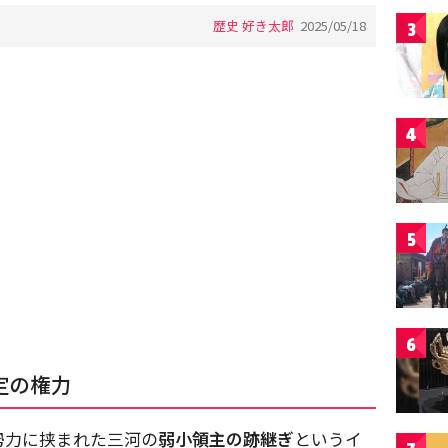
歴史 好き太郎
2025/05/18
3
4
5
6
定の権力
勢力に挟まれた三河の
弱小領主の跡継ぎ
というイ