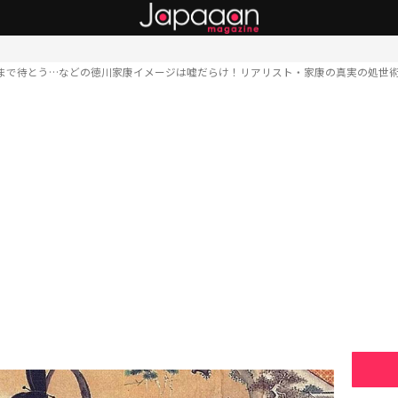
まで待とう…などの徳川家康イメージは嘘だらけ！リアリスト・家康の真実の処世