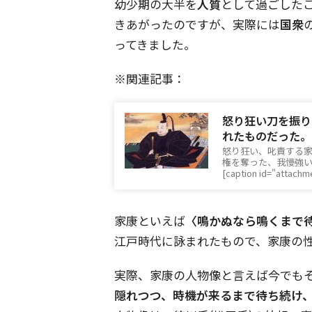
幼少期の大半を
人質
として過ごした
きあがったのですが、実際には
国衆
ってきました。
※関連記事：
怒り狂い刀を振り
れたものだった。
怒り狂い、叱責する
権を奪った、我慢強
[caption id="attach
家康といえば
〈鳴かぬなら鳴くまで
江戸時代に詠まれたもので、家康の
実際、家康の人物像と言えば今でも
隠れつつ、時機が来るまで待ち続け