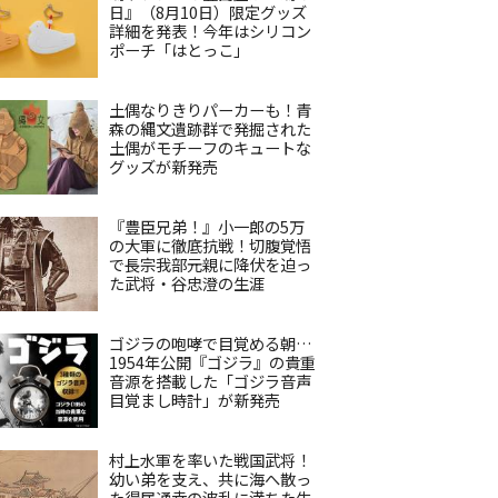
日』（8月10日）限定グッズ
詳細を発表！今年はシリコン
ポーチ「はとっこ」
土偶なりきりパーカーも！青
森の縄文遺跡群で発掘された
土偶がモチーフのキュートな
グッズが新発売
『豊臣兄弟！』小一郎の5万
の大軍に徹底抗戦！切腹覚悟
で長宗我部元親に降伏を迫っ
た武将・谷忠澄の生涯
ゴジラの咆哮で目覚める朝…
1954年公開『ゴジラ』の貴重
音源を搭載した「ゴジラ音声
目覚まし時計」が新発売
村上水軍を率いた戦国武将！
幼い弟を支え、共に海へ散っ
た得居通幸の波乱に満ちた生