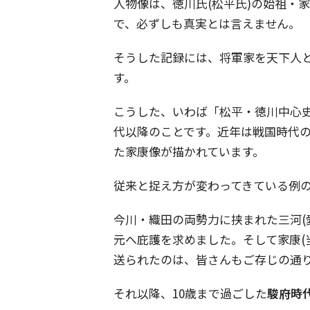
人物像は、徳川氏(松平氏)の始祖・
で、必ずしも真実とは言えません。
そうした記録には、将軍家を天下人
す。
こうした、いわば「松平・徳川中心史
代以降のことです。近年は戦国時代
た家康像が描かれています。
従来と捉え方が変わってきている例
今川・織田の両勢力に挟まれた三河(
元へ庇護を求めました。そして家康(当
送られたのは、皆さんもご存じの通
それ以降、10歳まで過ごした
駿府時