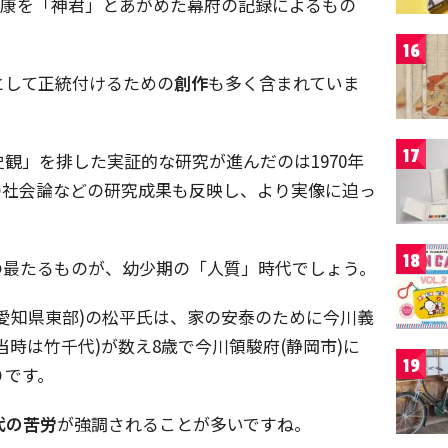
家康を「神君」とあがめた幕府の記録によるもの
16
として正統付けるための
創作
も多く含まれていま
17
観」を排した実証的な研究が進んだのは1970年
の社会論などの研究成果も反映し、より実像に迫っ
18
の最たるものが、幼少期の「人質」時代でしょう。
愛知県東部)の松平氏は、家の安泰のために今川義
時は竹千代)が数え8歳で今川領駿府(静岡市)に
19
りです。
代の苦労
が強調されることが多いですね。