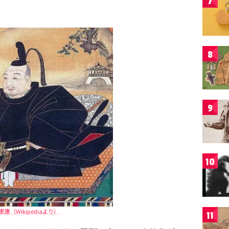
7
8
9
10
家康（Wikipediaより）
11