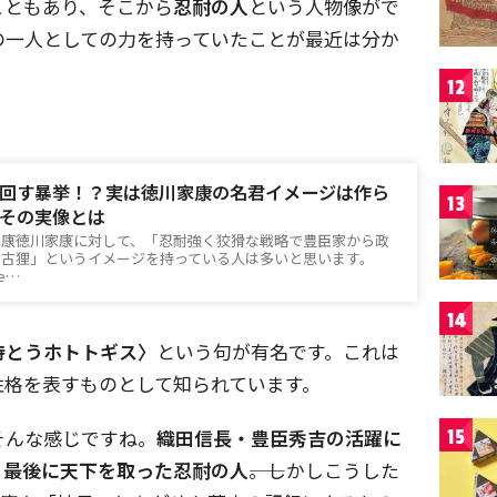
こともあり、そこから
忍耐の人
という人物像がで
の一人としての力を持っていたことが最近は分か
12
回す暴挙！？実は徳川家康の名君イメージは作ら
13
その実像とは
家康徳川家康に対して、「忍耐強く狡猾な戦略で豊臣家から政
い古狸」というイメージを持っている人は多いと思います。
me…
14
待とうホトトギス〉
という句が有名です。これは
性格を表すものとして知られています。
そんな感じですね。
織田信長・豊臣秀吉の活躍に
15
、最後に天下を取った忍耐の人
――。しかしこうした