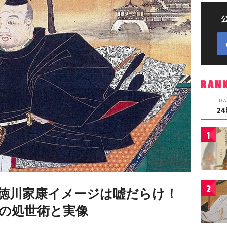
RAN
DA
2
1
2
徳川家康イメージは嘘だらけ！
の処世術と実像