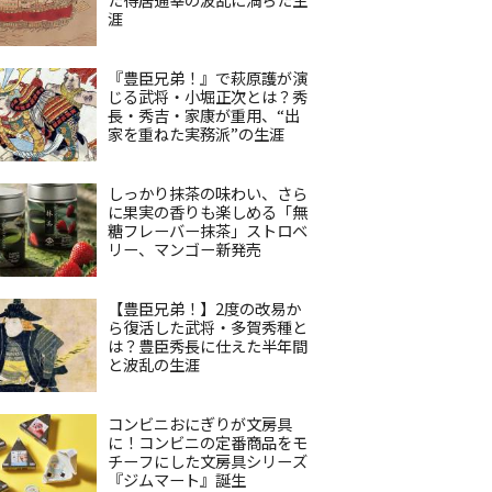
涯
『豊臣兄弟！』で萩原護が演
じる武将・小堀正次とは？秀
長・秀吉・家康が重用、“出
家を重ねた実務派”の生涯
しっかり抹茶の味わい、さら
に果実の香りも楽しめる「無
糖フレーバー抹茶」ストロベ
リー、マンゴー新発売
【豊臣兄弟！】2度の改易か
ら復活した武将・多賀秀種と
は？豊臣秀長に仕えた半年間
と波乱の生涯
コンビニおにぎりが文房具
に！コンビニの定番商品をモ
チーフにした文房具シリーズ
『ジムマート』誕生