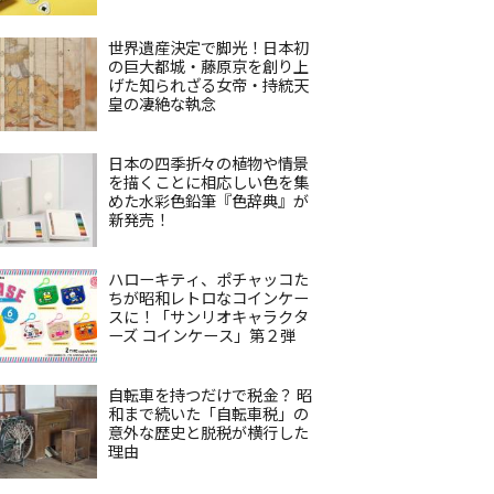
世界遺産決定で脚光！日本初
の巨大都城・藤原京を創り上
げた知られざる女帝・持統天
皇の凄絶な執念
日本の四季折々の植物や情景
を描くことに相応しい色を集
めた水彩色鉛筆『色辞典』が
新発売！
ハローキティ、ポチャッコた
ちが昭和レトロなコインケー
スに！「サンリオキャラクタ
ーズ コインケース」第２弾
自転車を持つだけで税金？ 昭
和まで続いた「自転車税」の
意外な歴史と脱税が横行した
理由