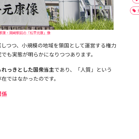
家康・岡崎駅前の「松平元康」像
属しつつ、小規模の地域を領国として運営する権力
究でも実態が明らかになりつつあります。
も
れっきとした国衆当主
であり、「人質」という
存在ではなかったのです。
関係