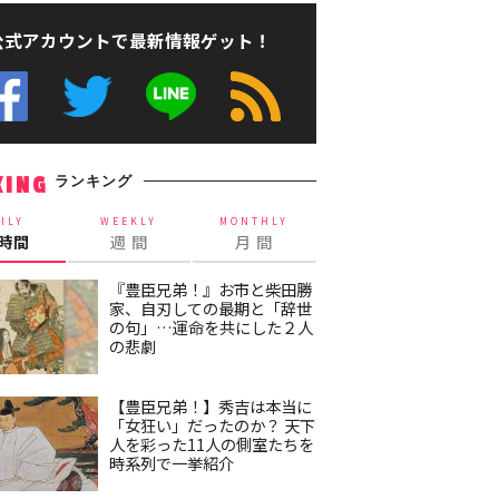
公式アカウントで最新情報ゲット！
ランキング
KING
ILY
WEEKLY
MONTHLY
4時間
週 間
月 間
『豊臣兄弟！』お市と柴田勝
家、自刃しての最期と「辞世
の句」…運命を共にした２人
の悲劇
【豊臣兄弟！】秀吉は本当に
「女狂い」だったのか？ 天下
人を彩った11人の側室たちを
時系列で一挙紹介