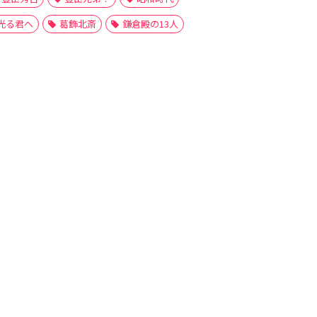
光る君へ
葛飾北斎
鎌倉殿の13人