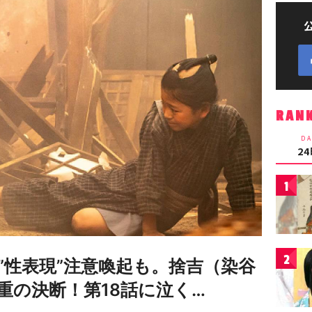
RAN
DA
2
1
2
”性表現”注意喚起も。捨吉（染谷
重の決断！第18話に泣く…