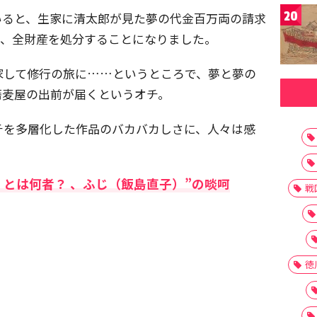
20
いると、生家に清太郎が見た夢の代金百万両の請求
で、全財産を処分することになりました。
家して修行の旅に……というところで、夢と夢の
蕎麦屋の出前が届くというオチ。
チを多層化した作品のバカバカしさに、人々は感
とは何者？ 、ふじ（飯島直子）”の啖呵
戦
徳