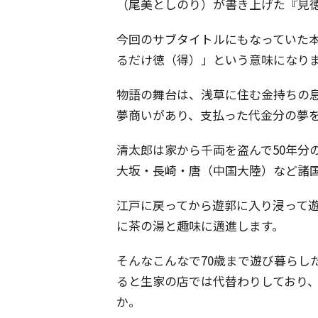
（尾美としのり）が書き上げた『見
今回のサブタイトルにもなっていた
るだけ徳（得）」という意味になり
物語の舞台は、浅草に住む金持ちの
夢商いがあり、支払った代金分の夢
清太郎は家から千両を盗んで50年分
大坂・長崎・唐（中国大陸）など諸
江戸に戻ってから遊郭に入り浸って
に茶の湯と趣味に邁進します。
そんなこんなで70歳まで遊び暮らし
ると生家の店では代替わりしており、
か。