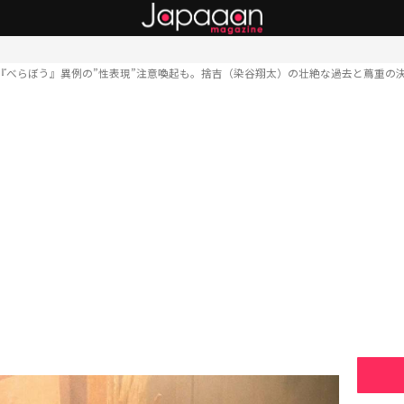
『べらぼう』異例の”性表現”注意喚起も。捨吉（染谷翔太）の壮絶な過去と蔦重の決