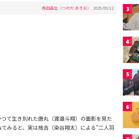
角田晶生（つのだ あきお）
2025/05/12
3
4
5
6
かつて生き別れた唐丸（渡邉斗翔）の面影を見た
ねてみると、実は捨吉（染谷翔太）による”二人羽