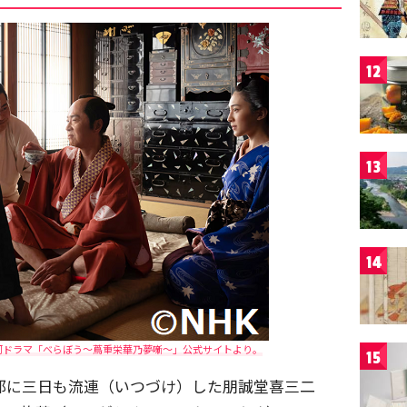
12
13
14
河ドラマ「べらぼう～蔦重栄華乃夢噺～」公式サイトより。
15
郭に三日も流連（いつづけ）した朋誠堂喜三二