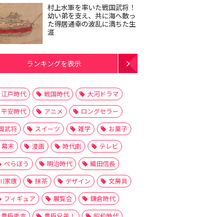
村上水軍を率いた戦国武将！
幼い弟を支え、共に海へ散っ
た得居通幸の波乱に満ちた生
涯
ランキングを表示
江戸時代
戦国時代
大河ドラマ
平安時代
アニメ
ロングセラー
国武将
スイーツ
雑学
お菓子
幕末
漫画
時代劇
テレビ
べらぼう
明治時代
織田信長
川家康
抹茶
デザイン
文房具
フィギュア
展覧会
鎌倉時代
豊臣秀吉
豊臣兄弟！
昭和時代