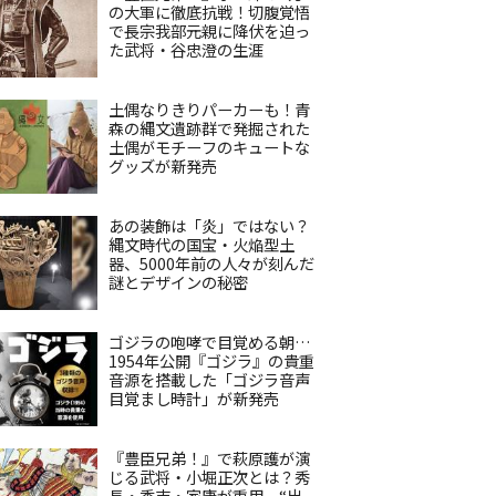
の大軍に徹底抗戦！切腹覚悟
で長宗我部元親に降伏を迫っ
た武将・谷忠澄の生涯
土偶なりきりパーカーも！青
森の縄文遺跡群で発掘された
土偶がモチーフのキュートな
グッズが新発売
あの装飾は「炎」ではない？
縄文時代の国宝・火焔型土
器、5000年前の人々が刻んだ
謎とデザインの秘密
ゴジラの咆哮で目覚める朝…
1954年公開『ゴジラ』の貴重
音源を搭載した「ゴジラ音声
目覚まし時計」が新発売
『豊臣兄弟！』で萩原護が演
じる武将・小堀正次とは？秀
長・秀吉・家康が重用、“出