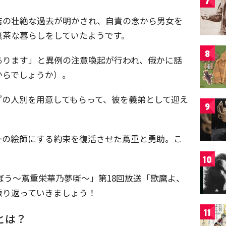
7
吉の壮絶な過去が明かされ、自責の念から男女を
無茶な暮らしをしていたようです。
8
あります」と異例の注意喚起が行われ、俄かに話
からでしょうか）。
”の人別を用意してもらって、彼を義弟として迎え
9
一の絵師にする約束を復活させた蔦重と勇助。こ
10
ぼう～蔦重栄華乃夢噺～」第18回放送「歌麿よ、
振り返っていきましょう！
11
とは？