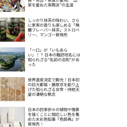
家を重ねた実務派”の生涯
しっかり抹茶の味わい、さら
に果実の香りも楽しめる「無
糖フレーバー抹茶」ストロベ
リー、マンゴー新発売
「一口」が「いもあら
い」！？ 日本の難読地名には
知られざる“名前の法則”があ
った
世界遺産決定で脚光！日本初
の巨大都城・藤原京を創り上
げた知られざる女帝・持統天
皇の凄絶な執念
日本の四季折々の植物や情景
を描くことに相応しい色を集
めた水彩色鉛筆『色辞典』が
新発売！