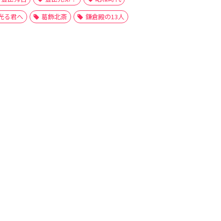
光る君へ
葛飾北斎
鎌倉殿の13人