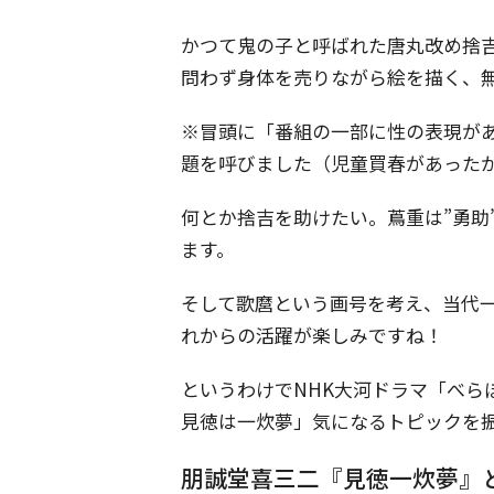
かつて鬼の子と呼ばれた唐丸改め捨
問わず身体を売りながら絵を描く、
※冒頭に「番組の一部に性の表現が
題を呼びました（児童買春があった
何とか捨吉を助けたい。蔦重は”勇助
ます。
そして歌麿という画号を考え、当代
れからの活躍が楽しみですね！
というわけでNHK大河ドラマ「べら
見徳は一炊夢」気になるトピックを
朋誠堂喜三二『見徳一炊夢』