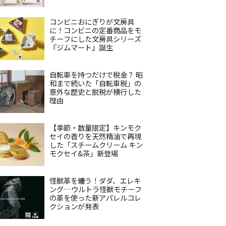
コンビニおにぎりが文房具
に！コンビニの定番商品をモ
チーフにした文房具シリーズ
『ジムマート』誕生
自転車を持つだけで税金？ 昭
和まで続いた「自転車税」の
意外な歴史と脱税が横行した
理由
【季節・数量限定】キンモク
セイの香りを天然精油で再現
した「スチームクリーム キン
モクセイ&茶」新登場
怪獣革を纏う！ダダ、エレキ
ング…ウルトラ怪獣モチーフ
の革を使った新アパレルコレ
クションが発表