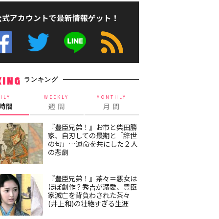
公式アカウントで最新情報ゲット！
ランキング
KING
ILY
WEEKLY
MONTHLY
4時間
週 間
月 間
『豊臣兄弟！』お市と柴田勝
家、自刃しての最期と「辞世
の句」…運命を共にした２人
の悲劇
『豊臣兄弟！』茶々＝悪女は
ほぼ創作？秀吉が溺愛、豊臣
家滅亡を背負わされた茶々
(井上和)の壮絶すぎる生涯