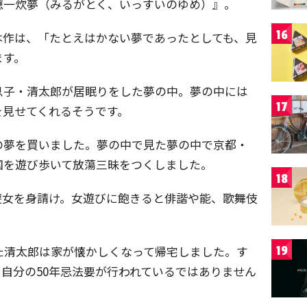
徳一炊夢（みるがとく、いっすいのゆめ）』。
16
本作は、「たとえはかない夢であったとしても、見
ます。
息子・清太郎が居眠りをした夢の中。夢の中には
17
を見せてくれるそうです。
の夢を買いました。夢の中で見た夢の中で京都・
国を遊び歩いて放蕩三昧をつくしました。
18
遊女を身請け。女遊びに飽きると俳諧や能、歌舞伎
た清太郎は家が懐かしくなって帰宅しました。す
19
自分の50年忌法要が行われているではありません