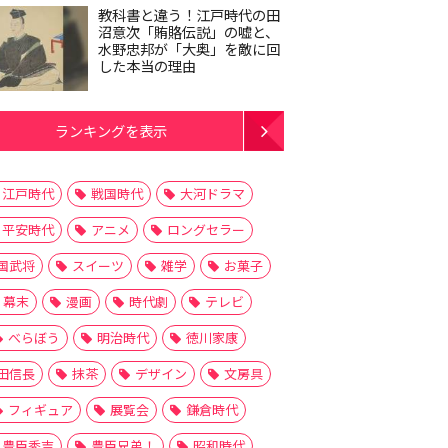
教科書と違う！江戸時代の田
沼意次「賄賂伝説」の嘘と、
水野忠邦が「大奥」を敵に回
した本当の理由
ランキングを表示
江戸時代
戦国時代
大河ドラマ
平安時代
アニメ
ロングセラー
国武将
スイーツ
雑学
お菓子
幕末
漫画
時代劇
テレビ
べらぼう
明治時代
徳川家康
田信長
抹茶
デザイン
文房具
フィギュア
展覧会
鎌倉時代
豊臣秀吉
豊臣兄弟！
昭和時代