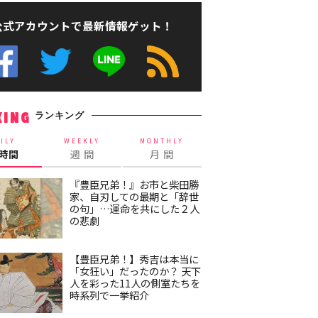
公式アカウントで最新情報ゲット！
ランキング
KING
ILY
WEEKLY
MONTHLY
4時間
週 間
月 間
『豊臣兄弟！』お市と柴田勝
家、自刃しての最期と「辞世
の句」…運命を共にした２人
の悲劇
【豊臣兄弟！】秀吉は本当に
「女狂い」だったのか？ 天下
人を彩った11人の側室たちを
時系列で一挙紹介