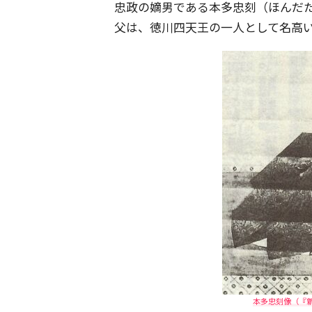
忠政の嫡男である本多忠刻（ほんだ
父は、徳川四天王の一人として名高
本多忠刻像（『新訂