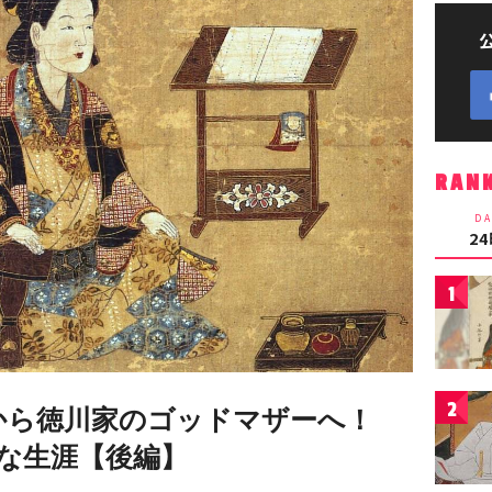
RAN
DA
2
1
2
”から徳川家のゴッドマザーへ！
な生涯【後編】