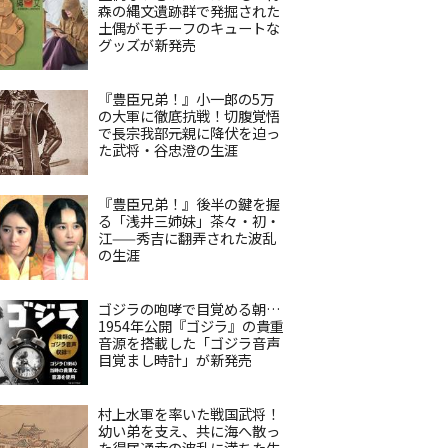
森の縄文遺跡群で発掘された
土偶がモチーフのキュートな
グッズが新発売
『豊臣兄弟！』小一郎の5万
の大軍に徹底抗戦！切腹覚悟
で長宗我部元親に降伏を迫っ
た武将・谷忠澄の生涯
『豊臣兄弟！』後半の鍵を握
る「浅井三姉妹」茶々・初・
江——秀吉に翻弄された波乱
の生涯
ゴジラの咆哮で目覚める朝…
1954年公開『ゴジラ』の貴重
音源を搭載した「ゴジラ音声
目覚まし時計」が新発売
村上水軍を率いた戦国武将！
幼い弟を支え、共に海へ散っ
た得居通幸の波乱に満ちた生