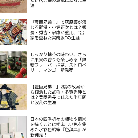
涯
『豊臣兄弟！』で萩原護が演
じる武将・小堀正次とは？秀
長・秀吉・家康が重用、“出
家を重ねた実務派”の生涯
しっかり抹茶の味わい、さら
に果実の香りも楽しめる「無
糖フレーバー抹茶」ストロベ
リー、マンゴー新発売
【豊臣兄弟！】2度の改易か
ら復活した武将・多賀秀種と
は？豊臣秀長に仕えた半年間
と波乱の生涯
日本の四季折々の植物や情景
を描くことに相応しい色を集
めた水彩色鉛筆『色辞典』が
新発売！