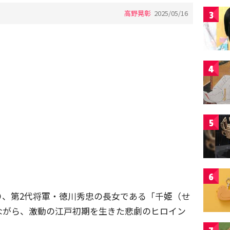
高野晃彰
2025/05/16
3
4
5
6
り、第2代将軍・徳川秀忠の長女である「千姫（せ
ながら、激動の江戸初期を生きた悲劇のヒロイン
。