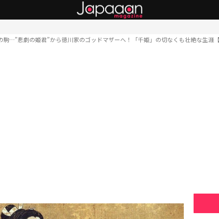
の駒…”悲劇の姫君”から徳川家のゴッドマザーへ！「千姫」の切なくも壮絶な生涯