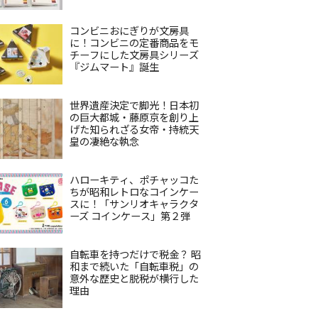
コンビニおにぎりが文房具
に！コンビニの定番商品をモ
チーフにした文房具シリーズ
『ジムマート』誕生
世界遺産決定で脚光！日本初
の巨大都城・藤原京を創り上
げた知られざる女帝・持統天
皇の凄絶な執念
ハローキティ、ポチャッコた
ちが昭和レトロなコインケー
スに！「サンリオキャラクタ
ーズ コインケース」第２弾
自転車を持つだけで税金？ 昭
和まで続いた「自転車税」の
意外な歴史と脱税が横行した
理由