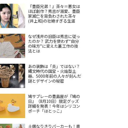
『豊臣兄弟！』茶々＝悪女は
ほぼ創作？秀吉が溺愛、豊臣
家滅亡を背負わされた茶々
(井上和)の壮絶すぎる生涯
なぜ浅井の旧臣は秀吉に従っ
たのか？ 武力を使わず“自分
の味方”に変えた裏工作の技
法とは
あの装飾は「炎」ではない？
縄文時代の国宝・火焔型土
器、5000年前の人々が刻んだ
謎とデザインの秘密
鳩サブレーの豊島屋が『鳩の
日』（8月10日）限定グッズ
詳細を発表！今年はシリコン
ポーチ「はとっこ」
土偶なりきりパーカーも！青