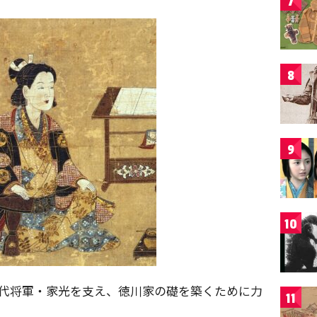
7
8
9
10
3代将軍・家光を支え、徳川家の礎を築くために力
11