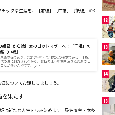
マチックな生涯を、［前編］［中編］［後編］の3
12
の姫君”から徳川家のゴッドマザーへ！「千姫」の
13
涯【中編】
家康の孫であり、第2代将軍・徳川秀忠の長女である「千姫
時代の波に翻弄されながら、激動の江戸初期を生きた悲劇のヒ
ことが多い人物です。[c…
14
生涯についてお話ししましょう。
婚を果たす
15
、千姫は新たな人生を歩み始めます。桑名藩主・本多