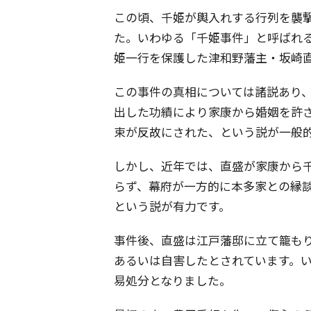
この頃、千姫が輿入れする行列を襲
た。いわゆる「千姫事件」と呼ばれ
姫一行を保護した津和野藩主・坂崎
この事件の真相については諸説あり
出した功績により家康から婚姻を許
束が反故にされた、という説が一般
しかし、近年では、直盛が家康から
らず、幕府が一方的に本多家との縁
という説が有力です。
事件後、直盛は江戸藩邸に立て籠も
あるいは自害したとされています。
易処分となりました。