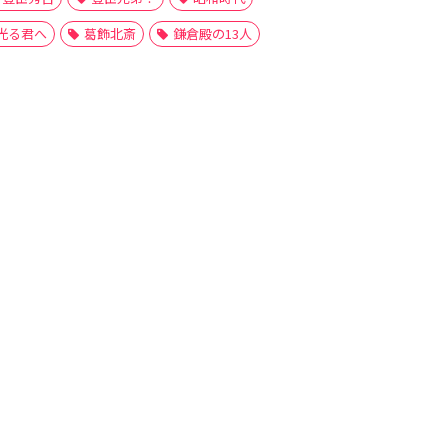
光る君へ
葛飾北斎
鎌倉殿の13人