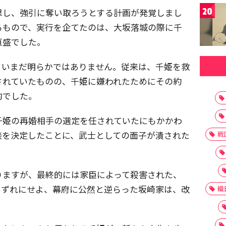
20
撃し、強引に奪い取ろうとする計画が発覚しまし
るもので、実行を企てたのは、大坂落城の際に千
直盛でした。
、いまだ明らかではありません。従来は、千姫を救
されていたものの、千姫に嫌われたためにその約
的でした。
千姫の再婚相手の選定を任されていたにもかかわ
談を決定したことに、武士としての面子が潰された
戦
りますが、最終的には家臣によって殺害された、
いずれにせよ、幕府に公然と逆らった坂崎家は、改
織