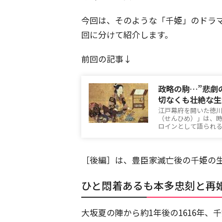
今回は、そのような「千姫」のドラ
回に分けて紹介します。
前回の記事↓
政略の駒…”悲劇
切なくも壮絶な生
江戸幕府を開いた徳川
（せんひめ）」は、
ロインとして語られる
［後編］は、豊臣家滅亡後の千姫の
ひと悶着あるも本多忠刻と再
大坂夏の陣から約1年後の1616年