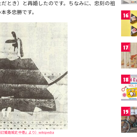
ただとき）と再婚したのです。ちなみに、忠刻の祖
い本多忠勝です。
16
17
18
19
姫路城史 中巻』より）wikipedia