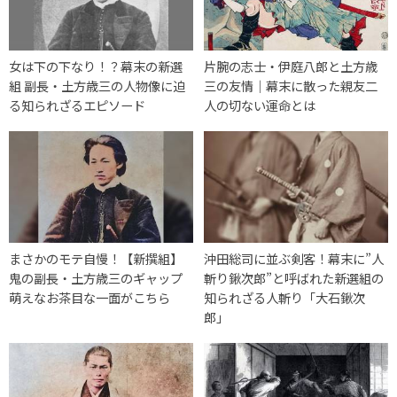
女は下の下なり！？幕末の新選
片腕の志士・伊庭八郎と土方歳
組 副長・土方歳三の人物像に迫
三の友情｜幕末に散った親友二
る知られざるエピソード
人の切ない運命とは
まさかのモテ自慢！【新撰組】
沖田総司に並ぶ剣客！幕末に”人
鬼の副長・土方歳三のギャップ
斬り鍬次郎”と呼ばれた新選組の
萌えなお茶目な一面がこちら
知られざる人斬り「大石鍬次
郎」