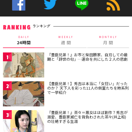
ランキング
RANKING
DAILY
WEEKLY
MONTHLY
24時間
週 間
月 間
『豊臣兄弟！』お市と柴田勝家、自刃しての最
1
期と「辞世の句」…運命を共にした２人の悲劇
【豊臣兄弟！】秀吉は本当に「女狂い」だった
2
のか？ 天下人を彩った11人の側室たちを時系列
で一挙紹介
『豊臣兄弟！』茶々＝悪女はほぼ創作？秀吉が
3
溺愛、豊臣家滅亡を背負わされた茶々(井上和)
の壮絶すぎる生涯