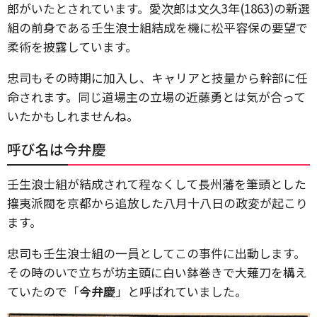
郎がいたとされています。愛次郎は文久3年(1863)の新選
組の前身である壬生浪士組結成を機に松平容保の要望で
柔術を披露しています。
忠司もその時期に加入し、キャリアと技量から幹部に任
命されます。同じ道場主の立場の近藤勇とは気が合って
いたかもしれませんね。
呼び名は今弁慶
壬生浪士組が結成されて程なくして長州藩を筆頭とした
攘夷派閥を京都から追放した八月十八日の政変が起こり
ます。
忠司も壬生浪士組の一員としてこの事件に出動します。
その時のいで立ちが坊主頭に白い鉢巻きで大薙刀を構え
ていたので「
今弁慶
」と呼ばれていました。