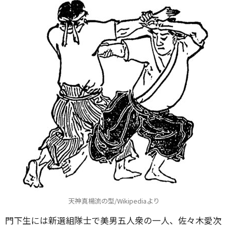
天神真楊流の型/Wikipediaより
門下生には新選組隊士で美男五人衆の一人、佐々木愛次