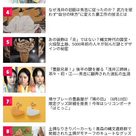
なぜ浅井の旧臣は秀吉に従ったのか？ 武力を使
4
わず“自分の味方”に変えた裏工作の技法とは
あの装飾は「炎」ではない？縄文時代の国宝・
5
火焔型土器、5000年前の人々が刻んだ謎とデザ
インの秘密
『豊臣兄弟！』後半の鍵を握る「浅井三姉妹」
6
茶々・初・江——秀吉に翻弄された波乱の生涯
鳩サブレーの豊島屋が『鳩の日』（8月10日）
7
限定グッズ詳細を発表！今年はシリコンポーチ
「はとっこ」
土偶なりきりパーカーも！青森の縄文遺跡群で
8
発掘された土偶がモチーフのキュートなグッズ