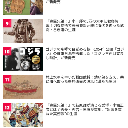
が新発売
『豊臣兄弟！』小一郎の5万の大軍に徹底抗
9
戦！切腹覚悟で長宗我部元親に降伏を迫った武
将・谷忠澄の生涯
ゴジラの咆哮で目覚める朝…1954年公開『ゴジ
10
ラ』の貴重音源を搭載した「ゴジラ音声目覚ま
し時計」が新発売
村上水軍を率いた戦国武将！幼い弟を支え、共
11
に海へ散った得居通幸の波乱に満ちた生涯
『豊臣兄弟！』で萩原護が演じる武将・小堀正
12
次とは？秀長・秀吉・家康が重用、“出家を重
ねた実務派”の生涯