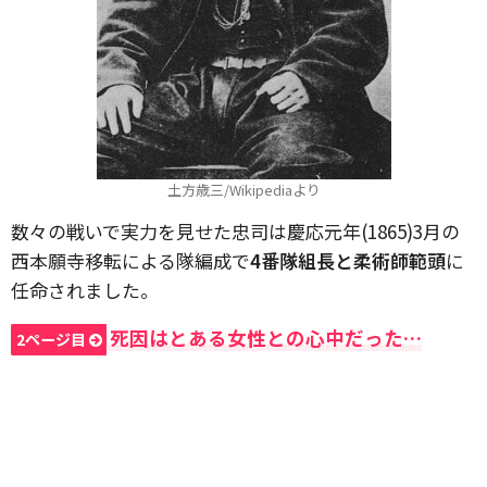
土方歳三/Wikipediaより
数々の戦いで実力を見せた忠司は慶応元年(1865)3月の
西本願寺移転による隊編成で
4番隊組長と柔術師範頭
に
任命されました。
死因はとある女性との心中だった…
2ページ目