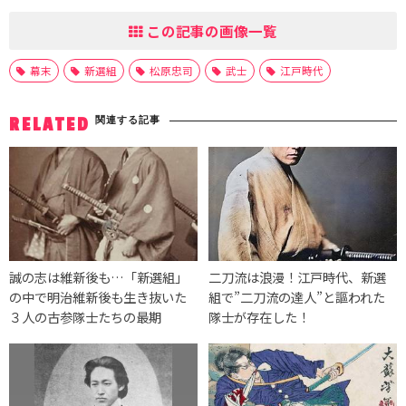
この記事の画像一覧
幕末
新選組
松原忠司
武士
江戸時代
関連する記事
RELATED
誠の志は維新後も…「新選組」
二刀流は浪漫！江戸時代、新選
の中で明治維新後も生き抜いた
組で”二刀流の達人”と謳われた
３人の古参隊士たちの最期
隊士が存在した！