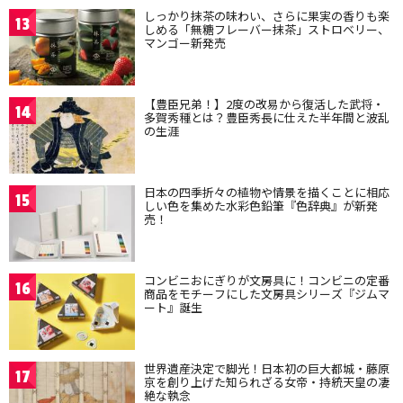
しっかり抹茶の味わい、さらに果実の香りも楽
13
しめる「無糖フレーバー抹茶」ストロベリー、
マンゴー新発売
【豊臣兄弟！】2度の改易から復活した武将・
14
多賀秀種とは？豊臣秀長に仕えた半年間と波乱
の生涯
日本の四季折々の植物や情景を描くことに相応
15
しい色を集めた水彩色鉛筆『色辞典』が新発
売！
コンビニおにぎりが文房具に！コンビニの定番
16
商品をモチーフにした文房具シリーズ『ジムマ
ート』誕生
世界遺産決定で脚光！日本初の巨大都城・藤原
17
京を創り上げた知られざる女帝・持統天皇の凄
絶な執念