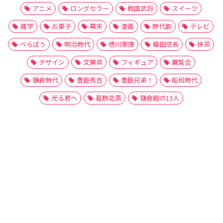
アニメ
ロングセラー
戦国武将
スイーツ
雑学
お菓子
幕末
漫画
時代劇
テレビ
べらぼう
明治時代
徳川家康
織田信長
抹茶
デザイン
文房具
フィギュア
展覧会
鎌倉時代
豊臣秀吉
豊臣兄弟！
昭和時代
光る君へ
葛飾北斎
鎌倉殿の13人