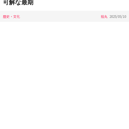
可解な最期
歴史・文化
拾丸
2025/05/10