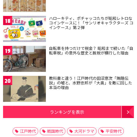
ハローキティ、ポチャッコたちが昭和レトロな
18
コインケースに！「サンリオキャラクターズ コ
インケース」第２弾
自転車を持つだけで税金？ 昭和まで続いた「自
19
転車税」の意外な歴史と脱税が横行した理由
教科書と違う！江戸時代の田沼意次「賄賂伝
20
説」の嘘と、水野忠邦が「大奥」を敵に回した
本当の理由
ランキングを表示
江戸時代
戦国時代
大河ドラマ
平安時代