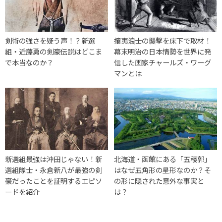
剣術の強さを疑う声！？新選
攘夷浪士の襲撃を床下で取材！
組・近藤勇の剣豪伝説はどこま
幕末明治の日本情勢を世界に発
で本当なのか？
信した画家チャールズ・ワーグ
マンとは
新選組最強は沖田じゃない！新
北海道・函館にある「五稜郭」
選組隊士・永倉新八が最強の剣
はなぜ五角形の星形なのか？そ
豪だったことを証明するエピソ
の形に隠された意外な事実と
ードを紹介
は？