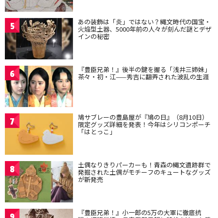
あの装飾は「炎」ではない？縄文時代の国宝・
5
火焔型土器、5000年前の人々が刻んだ謎とデザ
インの秘密
『豊臣兄弟！』後半の鍵を握る「浅井三姉妹」
6
茶々・初・江——秀吉に翻弄された波乱の生涯
鳩サブレーの豊島屋が『鳩の日』（8月10日）
7
限定グッズ詳細を発表！今年はシリコンポーチ
「はとっこ」
土偶なりきりパーカーも！青森の縄文遺跡群で
8
発掘された土偶がモチーフのキュートなグッズ
が新発売
『豊臣兄弟！』小一郎の5万の大軍に徹底抗
9