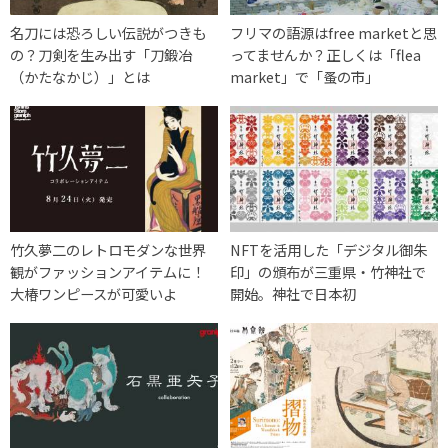
名刀には恐ろしい伝説がつきも
フリマの語源はfree marketと思
の？刀剣を生み出す「刀鍛冶
ってませんか？正しくは「flea
（かたなかじ）」とは
market」で「蚤の市」
竹久夢二のレトロモダンな世界
NFTを活用した「デジタル御朱
観がファッションアイテムに！
印」の頒布が三重県・竹神社で
大椿ワンピースが可愛いよ
開始。神社で日本初