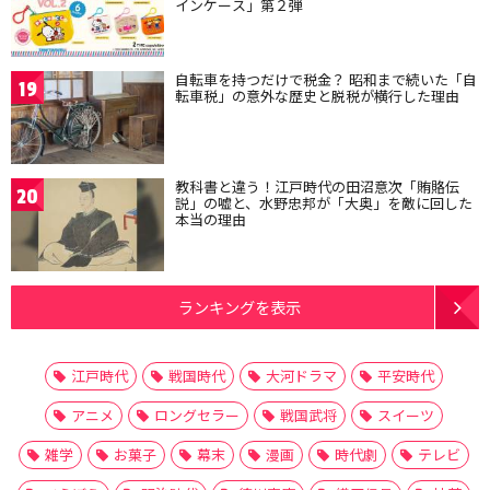
インケース」第２弾
自転車を持つだけで税金？ 昭和まで続いた「自
19
転車税」の意外な歴史と脱税が横行した理由
教科書と違う！江戸時代の田沼意次「賄賂伝
20
説」の嘘と、水野忠邦が「大奥」を敵に回した
本当の理由
ランキングを表示
江戸時代
戦国時代
大河ドラマ
平安時代
アニメ
ロングセラー
戦国武将
スイーツ
雑学
お菓子
幕末
漫画
時代劇
テレビ