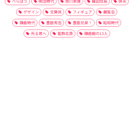
べらぼう
明治時代
徳川家康
織田信長
抹茶
デザイン
文房具
フィギュア
展覧会
鎌倉時代
豊臣秀吉
豊臣兄弟！
昭和時代
光る君へ
葛飾北斎
鎌倉殿の13人