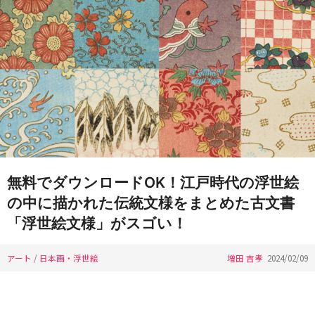
無料でダウンロードOK！江戸時代の浮世絵
の中に描かれた伝統文様をまとめた古文書
「浮世絵文様」がスゴい！
アート
/
日本画・浮世絵
増田 吉孝
2024/02/09