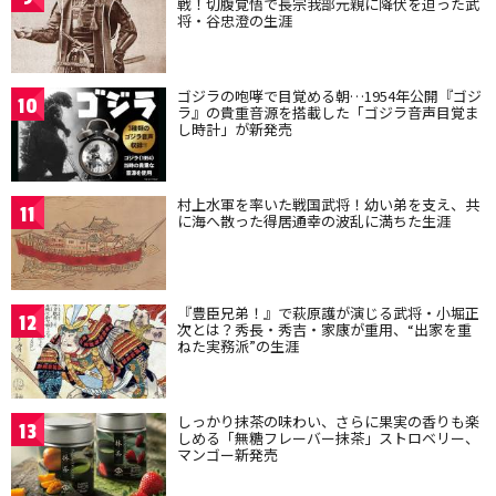
戦！切腹覚悟で長宗我部元親に降伏を迫った武
将・谷忠澄の生涯
ゴジラの咆哮で目覚める朝…1954年公開『ゴジ
10
ラ』の貴重音源を搭載した「ゴジラ音声目覚ま
し時計」が新発売
村上水軍を率いた戦国武将！幼い弟を支え、共
11
に海へ散った得居通幸の波乱に満ちた生涯
『豊臣兄弟！』で萩原護が演じる武将・小堀正
12
次とは？秀長・秀吉・家康が重用、“出家を重
ねた実務派”の生涯
しっかり抹茶の味わい、さらに果実の香りも楽
13
しめる「無糖フレーバー抹茶」ストロベリー、
マンゴー新発売