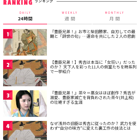
ランキング
RANKING
DAILY
WEEKLY
MONTHLY
24時間
週 間
月 間
『豊臣兄弟！』お市と柴田勝家、自刃しての最
1
期と「辞世の句」…運命を共にした２人の悲劇
【豊臣兄弟！】秀吉は本当に「女狂い」だった
2
のか？ 天下人を彩った11人の側室たちを時系列
で一挙紹介
『豊臣兄弟！』茶々＝悪女はほぼ創作？秀吉が
3
溺愛、豊臣家滅亡を背負わされた茶々(井上和)
の壮絶すぎる生涯
なぜ浅井の旧臣は秀吉に従ったのか？ 武力を使
4
わず“自分の味方”に変えた裏工作の技法とは