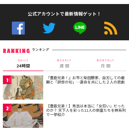
公式アカウントで最新情報ゲット！
ランキング
RANKING
DAILY
WEEKLY
MONTHLY
24時間
週 間
月 間
『豊臣兄弟！』お市と柴田勝家、自刃しての最
1
期と「辞世の句」…運命を共にした２人の悲劇
【豊臣兄弟！】秀吉は本当に「女狂い」だった
2
のか？ 天下人を彩った11人の側室たちを時系列
で一挙紹介