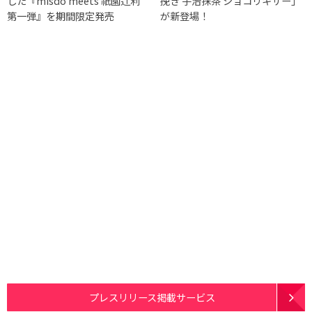
した『misdo meets 祇園辻利
挽き 宇治抹茶 ショコリキサー」
第一弾』を期間限定発売
が新登場！
プレスリリース掲載サービス