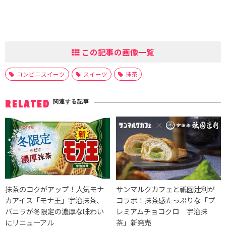
この記事の画像一覧
コンビニスイーツ
スイーツ
抹茶
関連する記事
RELATED
抹茶のコクがアップ！人気モナ
サンマルクカフェと祇園辻利が
カアイス「モナ王」宇治抹茶、
コラボ！抹茶感たっぷりな「プ
バニラが冬限定の濃厚な味わい
レミアムチョコクロ 宇治抹
にリニューアル
茶」新発売