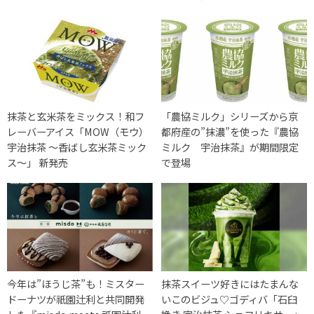
抹茶と玄米茶をミックス！和フ
「農協ミルク」シリーズから京
レーバーアイス「MOW（モウ）
都府産の”抹濃”を使った『農協
宇治抹茶 ～香ばし玄米茶ミック
ミルク 宇治抹茶』が期間限定
ス～」 新発売
で登場
今年は”ほうじ茶”も！ミスター
抹茶スイーツ好きにはたまんな
ドーナツが祇園辻利と共同開発
いこのビジュ♡ゴディバ「石臼