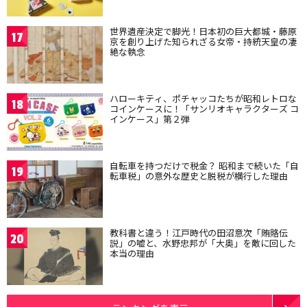
世界遺産決定で脚光！日本初の巨大都城・藤原
17
京を創り上げた知られざる女帝・持統天皇の凄
絶な執念
ハローキティ、ポチャッコたちが昭和レトロな
18
コインケースに！「サンリオキャラクターズ コ
インケース」第２弾
自転車を持つだけで税金？ 昭和まで続いた「自
19
転車税」の意外な歴史と脱税が横行した理由
教科書と違う！江戸時代の田沼意次「賄賂伝
20
説」の嘘と、水野忠邦が「大奥」を敵に回した
本当の理由