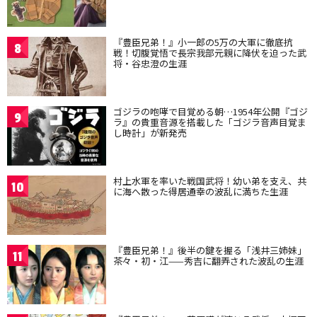
『豊臣兄弟！』小一郎の5万の大軍に徹底抗
8
戦！切腹覚悟で長宗我部元親に降伏を迫った武
将・谷忠澄の生涯
ゴジラの咆哮で目覚める朝…1954年公開『ゴジ
9
ラ』の貴重音源を搭載した「ゴジラ音声目覚ま
し時計」が新発売
村上水軍を率いた戦国武将！幼い弟を支え、共
10
に海へ散った得居通幸の波乱に満ちた生涯
『豊臣兄弟！』後半の鍵を握る「浅井三姉妹」
11
茶々・初・江——秀吉に翻弄された波乱の生涯