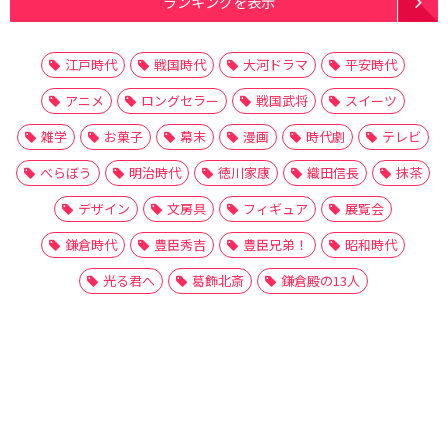
ランキングを表示
江戸時代
戦国時代
大河ドラマ
平安時代
アニメ
ロングセラー
戦国武将
スイーツ
雑学
お菓子
幕末
漫画
時代劇
テレビ
べらぼう
明治時代
徳川家康
織田信長
抹茶
デザイン
文房具
フィギュア
展覧会
鎌倉時代
豊臣秀吉
豊臣兄弟！
昭和時代
光る君へ
葛飾北斎
鎌倉殿の13人