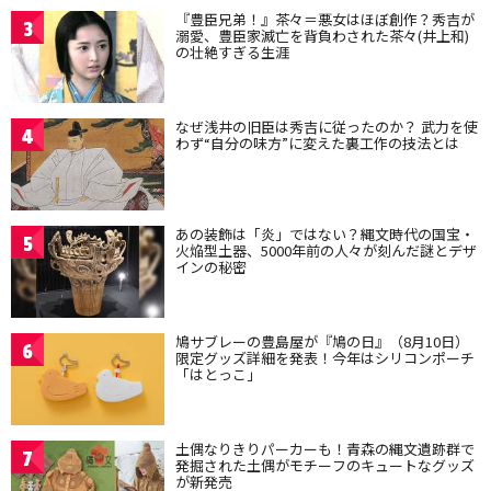
『豊臣兄弟！』茶々＝悪女はほぼ創作？秀吉が
3
溺愛、豊臣家滅亡を背負わされた茶々(井上和)
の壮絶すぎる生涯
なぜ浅井の旧臣は秀吉に従ったのか？ 武力を使
4
わず“自分の味方”に変えた裏工作の技法とは
あの装飾は「炎」ではない？縄文時代の国宝・
5
火焔型土器、5000年前の人々が刻んだ謎とデザ
インの秘密
鳩サブレーの豊島屋が『鳩の日』（8月10日）
6
限定グッズ詳細を発表！今年はシリコンポーチ
「はとっこ」
土偶なりきりパーカーも！青森の縄文遺跡群で
7
発掘された土偶がモチーフのキュートなグッズ
が新発売