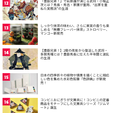
『豊臣兄弟！』で萩原護が演じる武将・小堀正
12
次とは？秀長・秀吉・家康が重用、“出家を重
ねた実務派”の生涯
しっかり抹茶の味わい、さらに果実の香りも楽
13
しめる「無糖フレーバー抹茶」ストロベリー、
マンゴー新発売
【豊臣兄弟！】2度の改易から復活した武将・
14
多賀秀種とは？豊臣秀長に仕えた半年間と波乱
の生涯
日本の四季折々の植物や情景を描くことに相応
15
しい色を集めた水彩色鉛筆『色辞典』が新発
売！
コンビニおにぎりが文房具に！コンビニの定番
16
商品をモチーフにした文房具シリーズ『ジムマ
ート』誕生